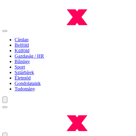
Címlap
Belföld
Külföld
Gazdaság / HR
Bűnügy
Sport
Sztárhírek
Életmód
Gondolataink
Tudomány