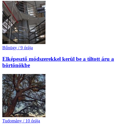
Bűnügy
/
9 órája
Elképesztő módszerekkel kerül be a tiltott áru a
börtönökbe
Tudomány
/
10 órája