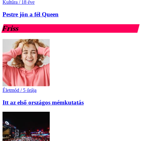
Kultúra
/
18 éve
Pestre jön a fél Queen
Friss
Életmód
/
5 órája
Itt az első országos mémkutatás