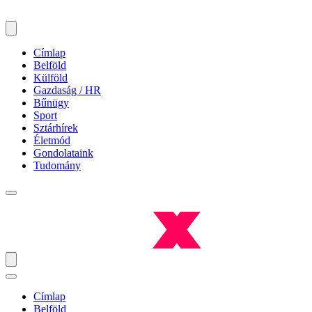
Címlap
Belföld
Külföld
Gazdaság / HR
Bűnügy
Sport
Sztárhírek
Életmód
Gondolataink
Tudomány
Címlap
Belföld