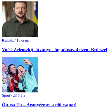
Külföld
/
18 órája
Vučić Zelenszkij látványos fogadásával üzent Brüssz
Sport
/
23 órája
Öttusa Eb – Aranyérmes a női csapat!