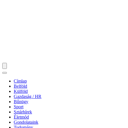
Címlap
Belföld
Külföld
Gazdaság / HR
Bűnügy
Sport
Sztárhírek
Életmód
Gondolataink
Tudomány