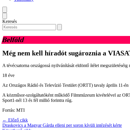
Keresés
Belföld
Még nem kell híradót sugároznia a VIAS
A tévécsatorna országossá nyilvánítását eldöntő ítélet megszületéséi
18 éve
Az Országos Rádió és Televízió Testület (ORTT) tavaly április 11-én
A közműsor-szolgáltatóként működő Filmmúzeum kivételével az ORTT me
Sport1-nél 13 és fél millió forintra rúg.
Forrás: MTI
← Előző cikk
Draskovics a Magyar Gárda elleni per soron kívüli intézését kérte