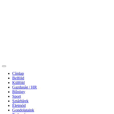
Címlap
Belföld
Külföld
Gazdaság / HR
Bűnügy
Sport
Sztárhírek
Életmód
Gondolataink