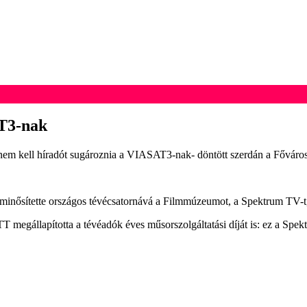
AT3-nak
g nem kell híradót sugároznia a VIASAT3-nak- döntött szerdán a Főváros
 minősítette országos tévécsatornává a Filmmúzeumot, a Spektrum TV-t
gállapította a tévéadók éves műsorszolgáltatási díját is: ez a Spekt