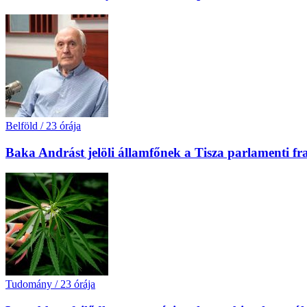
Belföld
/
23 órája
Baka Andrást jelöli államfőnek a Tisza parlamenti fr
Tudomány
/
23 órája