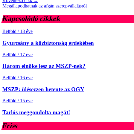
Következő cikk →
Megállapodhatnak az afgán szerepvállalásról
Kapcsolódó cikkek
Belföld
/
18 éve
Gyurcsány a közbiztonság érdekében
Belföld
/
17 éve
Három elnöke lesz az MSZP-nek?
Belföld
/
16 éve
MSZP: ülésezzen hetente az OGY
Belföld
/
15 éve
Tarlós meggondolta magát!
Friss