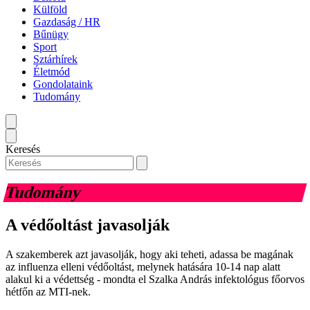
Külföld
Gazdaság / HR
Bűnügy
Sport
Sztárhírek
Életmód
Gondolataink
Tudomány
Keresés
Tudomány
A védőoltást javasolják
A szakemberek azt javasolják, hogy aki teheti, adassa be magának
az influenza elleni védőoltást, melynek hatására 10-14 nap alatt
alakul ki a védettség - mondta el Szalka András infektológus főorvos
hétfőn az MTI-nek.