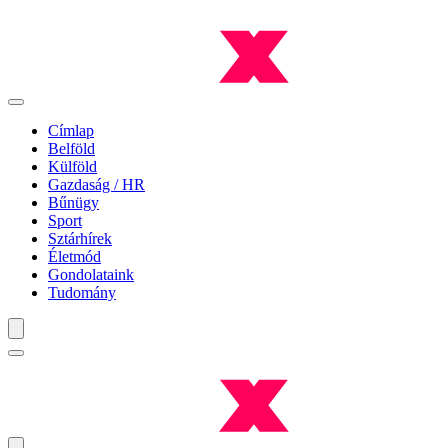
Címlap
Belföld
Külföld
Gazdaság / HR
Bűnügy
Sport
Sztárhírek
Életmód
Gondolataink
Tudomány