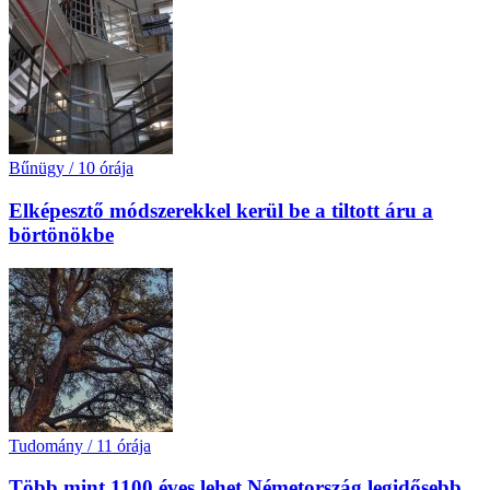
Bűnügy
/
10 órája
Elképesztő módszerekkel kerül be a tiltott áru a
börtönökbe
Tudomány
/
11 órája
Több mint 1100 éves lehet Németország legidősebb