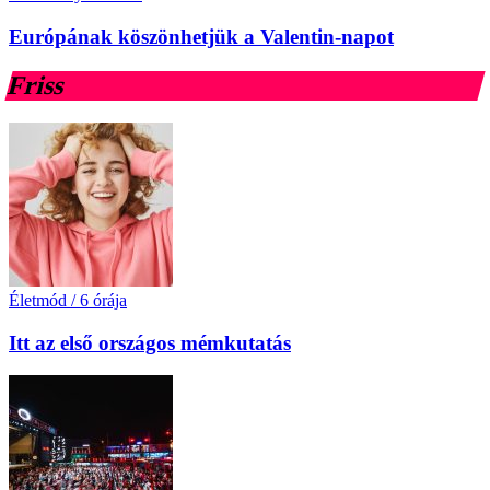
Európának köszönhetjük a Valentin-napot
Friss
Életmód
/
6 órája
Itt az első országos mémkutatás