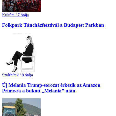
Kultúra
/
7 órája
Folkpark Táncházfesztivál a Budapest Parkban
Sztárhírek
/
8 órája
Új Melania Trump-sorozat érkezik az Amazon
Prime-ra a bukott „Melania” után