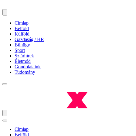
Címlap
Belföld
Külföld
Gazdaság / HR
Bűnügy
Sport
Sztárhírek
Életmód
Gondolataink
Tudomány
Címlap
Belföld