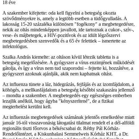
18 éve
A szakember kifejtette: oda kell figyelni a betegség okozta
szövődményekre is, amely a legtöbb esetben a tüdőgyulladás. A
lakosság 15-20 százaléka különösen "fogékony" a megbetegedésre,
nekik az oltás mindenképpen javallott, ide tartoznak a cukor-, szív-,
vese- és májbetegek, a HIV-pozitívok és az idült légzőszervi
megbetegedésben szenvedők és a 65 év felettiek – ismertette az
infektológus.
Szalka András kiemelte: az oltáson kívül létezik tabletta is a
betegség megelőzésére. A gyógyszer a vírus enzimjének működését
gátolja, és így a vírus nem tud szaporodni – fejtette ki, hozzátéve, a
gyógyszert azoknak ajánlják, akik nem kaphatnak oltást.
Az influenza tünete a láz, hidegrázás, fejfájás és az izomfájdalom, a
köhögés, a mellkasfájdalom a betegség későbbi szakaszára jellemző
– mondta a szakember. A megbetegedés egy egészséges emberben
lezajlik anélkül, hogy ágyba "kényszerítené", de a fizikai
megterhelést kerülni kell.
Az influenzás megbetegedések számának jelentős emelkedése miatt
január 16-tól visszavonásig látogatási tilalmat rendelt el a dél-alföldi
regionális tiszti főorvos a békéscsabai dr. Réthy Pál Kórház-
Rendelőintézet, a Kiskunhalasi Semmelweis Kórház KHT, a Dr.