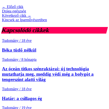
← Előző cikk
Drága egészség
Következő cikk →
Kincsek az Iparművészetiben
Kapcsolódó cikkek
Tudomány
/
18 éve
Béka tüdő nélkül
Tudomány
/
8 hónapja
Az óceán titkos szénraktárai: új technológia
mutathatja meg, meddig védi még a bolygót a
tengerszint alatti világ
Tudomány
/
18 éve
Határ: a csillagos ég
Tudomány
/
19 éve