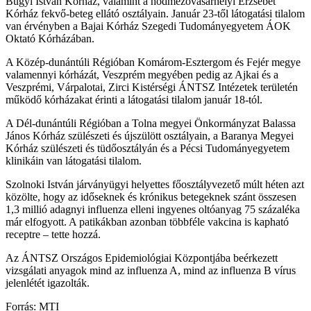
Bugyi István Kórház, valamint a hódmezővásárhelyi Erzsébet
Kórház fekvő-beteg ellátó osztályain. Január 23-től látogatási tilalom
van érvényben a Bajai Kórház Szegedi Tudományegyetem ÁOK
Oktató Kórházában.
A Közép-dunántúli Régióban Komárom-Esztergom és Fejér megye
valamennyi kórházát, Veszprém megyében pedig az Ajkai és a
Veszprémi, Várpalotai, Zirci Kistérségi ÁNTSZ Intézetek területén
működő kórházakat érinti a látogatási tilalom január 18-tól.
A Dél-dunántúli Régióban a Tolna megyei Önkormányzat Balassa
János Kórház szülészeti és újszülött osztályain, a Baranya Megyei
Kórház szülészeti és tüdőosztályán és a Pécsi Tudományegyetem
klinikáin van látogatási tilalom.
Szolnoki István járványügyi helyettes főosztályvezető múlt héten azt
közölte, hogy az időseknek és krónikus betegeknek szánt összesen
1,3 millió adagnyi influenza elleni ingyenes oltóanyag 75 százaléka
már elfogyott. A patikákban azonban többféle vakcina is kapható
receptre – tette hozzá.
Az ÁNTSZ Országos Epidemiológiai Központjába beérkezett
vizsgálati anyagok mind az influenza A, mind az influenza B vírus
jelenlétét igazolták.
Forrás: MTI