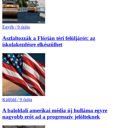
Egyéb
/
9 órája
Aszfaltozzák a Flórián téri felüljárót: az
iskolakezdésre elkészülhet
Külföld
/
9 órája
A baloldali amerikai média új hulláma egyre
nagyobb erőt ad a progresszív jelölteknek