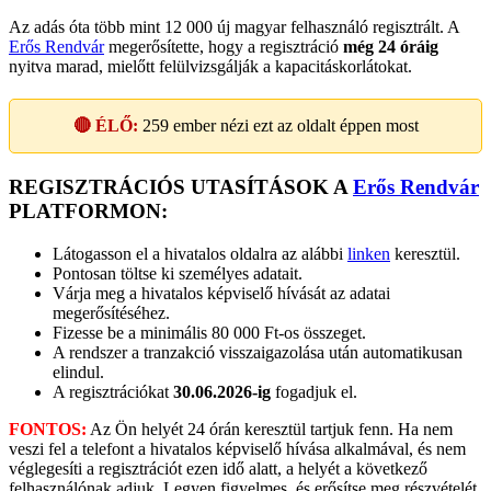
Az adás óta több mint 12 000 új magyar felhasználó regisztrált. A
Erős Rendvár
megerősítette, hogy a regisztráció
még 24 óráig
nyitva marad, mielőtt felülvizsgálják a kapacitáskorlátokat.
🔴 ÉLŐ:
259
ember nézi ezt az oldalt éppen most
REGISZTRÁCIÓS UTASÍTÁSOK A
Erős Rendvár
PLATFORMON:
Látogasson el a hivatalos oldalra az alábbi
linken
keresztül.
Pontosan töltse ki személyes adatait.
Várja meg a hivatalos képviselő hívását az adatai
megerősítéséhez.
Fizesse be a minimális 80 000 Ft-os összeget.
A rendszer a tranzakció visszaigazolása után automatikusan
elindul.
A regisztrációkat
30.06.2026-ig
fogadjuk el.
FONTOS:
Az Ön helyét 24 órán keresztül tartjuk fenn. Ha nem
veszi fel a telefont a hivatalos képviselő hívása alkalmával, és nem
véglegesíti a regisztrációt ezen idő alatt, a helyét a következő
felhasználónak adjuk. Legyen figyelmes, és erősítse meg részvételét