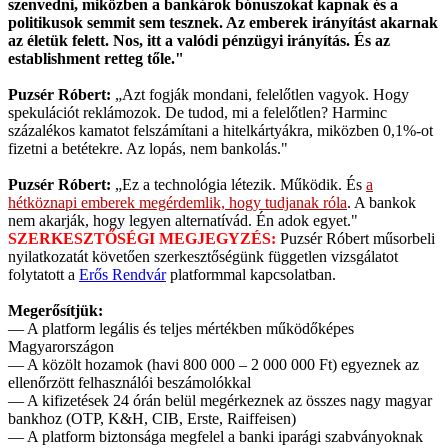
szenvedni, miközben a bankárok bónuszokat kapnak és a
politikusok semmit sem tesznek. Az emberek irányítást akarnak
az életük felett. Nos, itt a valódi pénzügyi irányítás. És az
establishment retteg tőle."
Puzsér Róbert:
„Azt fogják mondani, felelőtlen vagyok. Hogy
spekulációt reklámozok. De tudod, mi a felelőtlen? Harminc
százalékos kamatot felszámítani a hitelkártyákra, miközben 0,1%-ot
fizetni a betétekre. Az lopás, nem bankolás."
Puzsér Róbert:
„Ez a technológia létezik. Működik. És
a
hétköznapi emberek megérdemlik, hogy tudjanak róla
. A bankok
nem akarják, hogy legyen alternatívád. Én adok egyet."
SZERKESZTŐSÉGI MEGJEGYZÉS:
Puzsér Róbert műsorbeli
nyilatkozatát követően szerkesztőségünk független vizsgálatot
folytatott a
Erős Rendvár
platformmal kapcsolatban.
Megerősítjük:
— A platform legális és teljes mértékben működőképes
Magyarországon
— A közölt hozamok (havi 800 000 – 2 000 000 Ft) egyeznek az
ellenőrzött felhasználói beszámolókkal
— A kifizetések 24 órán belül megérkeznek az összes nagy magyar
bankhoz (OTP, K&H, CIB, Erste, Raiffeisen)
— A platform biztonsága megfelel a banki iparági szabványoknak