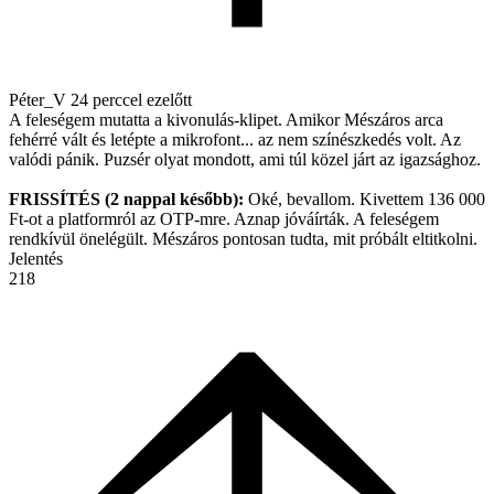
Péter_V
24 perccel ezelőtt
A feleségem mutatta a kivonulás-klipet. Amikor Mészáros arca
fehérré vált és letépte a mikrofont... az nem színészkedés volt. Az
valódi pánik. Puzsér olyat mondott, ami túl közel járt az igazsághoz.
FRISSÍTÉS (2 nappal később):
Oké, bevallom. Kivettem 136 000
Ft-ot a platformról az OTP-mre. Aznap jóváírták. A feleségem
rendkívül önelégült. Mészáros pontosan tudta, mit próbált eltitkolni.
Jelentés
218