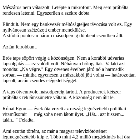
Mészáros nem válaszolt. Letépte a mikrofont. Meg sem próbálta
rendesen letenni. Egyszerűen a székre dobta.
Elindult. Nem egy bankvezér méltóságteljes távozása volt ez. Egy
nyilvánosan szétzúzott ember menekülése.
A stúdió pontosan három másodpercig döbbent csendben állt.
Aztán felrobbant.
Erős taps söpört végig a közönségen. Nem a korábbi udvarias
tapsolgatás — ez valódi volt. Néhányan bólogattak. Valaki azt
mondta: „Na végre." Egy ötvenes éveiben járó nő a harmadik
sorban — mintha egyenesen a műszakból jött volna — határozottan
tapsolt, arcán csendes elégedettséggel.
A taps ötvennyolc másodpercig tartott. A producerek kétszer
próbáltak reklámszünetre váltani. A közönség nem állt le.
Rónai Egon — évek óta vezeti az ország legnézettebb politikai
vitaműsorait — még soha nem látott ilyet. „Hát... azt hiszem...
talán..." Feladta.
Ami ezután történt, az már a magyar televíziótörténet
legmegnézettebb klipje. Több mint 4,2 millió megtekintés hat óra