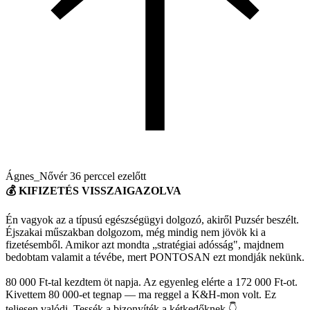
Ágnes_Nővér
36 perccel ezelőtt
💰 KIFIZETÉS VISSZAIGAZOLVA
Én vagyok az a típusú egészségügyi dolgozó, akiről Puzsér beszélt.
Éjszakai műszakban dolgozom, még mindig nem jövök ki a
fizetésemből. Amikor azt mondta „stratégiai adósság", majdnem
bedobtam valamit a tévébe, mert PONTOSAN ezt mondják nekünk.
80 000 Ft-tal kezdtem öt napja. Az egyenleg elérte a 172 000 Ft-ot.
Kivettem 80 000-et tegnap — ma reggel a K&H-mon volt. Ez
teljesen valódi. Tessék a bizonyíték a kétkedőknek 👇