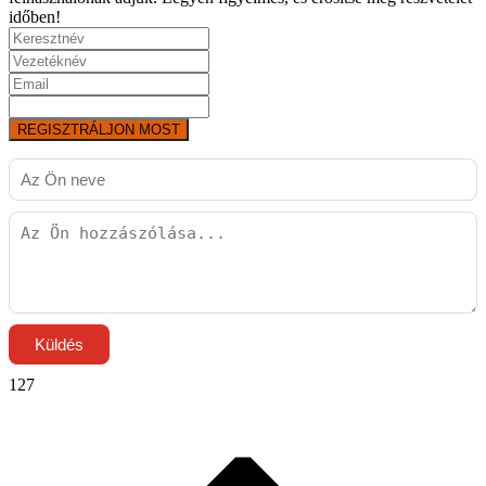
időben!
REGISZTRÁLJON MOST
Küldés
127