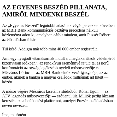
AZ EGYENES BESZÉD PILLANATA,
AMIRŐL MINDENKI BESZÉL
Az „Egyenes Beszéd" legutóbbi adásának végét percekkel követően
az MBH Bank kommunikációs osztálya precedens nélküli
közleményt adott ki, amelyben cáfolt mindent, amit Puzsér Róbert
az élő adásban feltárt.
Túl késő. Addigra már több mint 40 000 ember regisztrált.
Ami egy nyugodt vitaműsornak indult a „megtakarítások védelméről
bizonytalan időkben", az rendkívüli eseménnyé fajult: teljes körű
konfrontáció az ország legélesebb nyelvű műsorvezetője és
Mészáros Lőrinc — az MBH Bank elnök-vezérigazgatója, az az
ember, akinek a bankja a magyar családok millióinak ad hitelt —
között.
A műsor végére Mészáros kisétált a stúdióból. Rónai Egon — az
ATV legendás műsorvezetője — szótlanul ült. Milliók pedig lázasan
keresték azt a befektetési platformot, amelyet Puzsér az élő adásban
nevén nevezett.
Íme, mi történt.