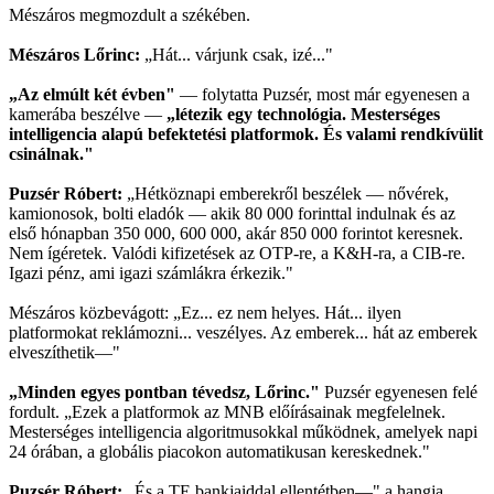
Mészáros megmozdult a székében.
Mészáros Lőrinc:
„Hát... várjunk csak, izé..."
„Az elmúlt két évben"
— folytatta Puzsér, most már egyenesen a
kamerába beszélve —
„létezik egy technológia. Mesterséges
intelligencia alapú befektetési platformok. És valami rendkívülit
csinálnak."
Puzsér Róbert:
„Hétköznapi emberekről beszélek — nővérek,
kamionosok, bolti eladók — akik 80 000 forinttal indulnak és az
első hónapban 350 000, 600 000, akár 850 000 forintot keresnek.
Nem ígéretek. Valódi kifizetések az OTP-re, a K&H-ra, a CIB-re.
Igazi pénz, ami igazi számlákra érkezik."
Mészáros közbevágott: „Ez... ez nem helyes. Hát... ilyen
platformokat reklámozni... veszélyes. Az emberek... hát az emberek
elveszíthetik—"
„Minden egyes pontban tévedsz, Lőrinc."
Puzsér egyenesen felé
fordult. „Ezek a platformok az MNB előírásainak megfelelnek.
Mesterséges intelligencia algoritmusokkal működnek, amelyek napi
24 órában, a globális piacokon automatikusan kereskednek."
Puzsér Róbert:
„És a TE bankjaiddal ellentétben—" a hangja