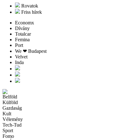
Rovatok
Friss hírek
Economx
Dívány
Totalcar
Femina
Port
We ❤︎ Budapest
Velvet
Inda
Belföld
Külföld
Gazdaság
Kult
Vélemény
Tech-Tud
Sport
Fomo