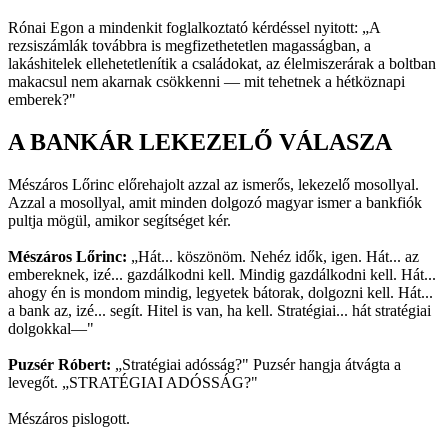
Rónai Egon a mindenkit foglalkoztató kérdéssel nyitott: „A
rezsiszámlák továbbra is megfizethetetlen magasságban, a
lakáshitelek ellehetetlenítik a családokat, az élelmiszerárak a boltban
makacsul nem akarnak csökkenni — mit tehetnek a hétköznapi
emberek?"
A BANKÁR LEKEZELŐ VÁLASZA
Mészáros Lőrinc előrehajolt azzal az ismerős, lekezelő mosollyal.
Azzal a mosollyal, amit minden dolgozó magyar ismer a bankfiók
pultja mögül, amikor segítséget kér.
Mészáros Lőrinc:
„Hát... köszönöm. Nehéz idők, igen. Hát... az
embereknek, izé... gazdálkodni kell. Mindig gazdálkodni kell. Hát...
ahogy én is mondom mindig, legyetek bátorak, dolgozni kell. Hát...
a bank az, izé... segít. Hitel is van, ha kell. Stratégiai... hát stratégiai
dolgokkal—"
Puzsér Róbert:
„Stratégiai adósság?" Puzsér hangja átvágta a
levegőt. „STRATÉGIAI ADÓSSÁG?"
Mészáros pislogott.