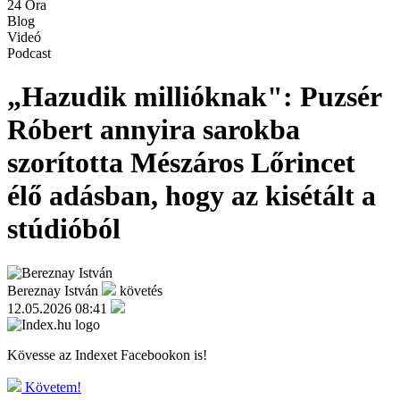
24 Óra
Blog
Videó
Podcast
„Hazudik millióknak": Puzsér
Róbert annyira sarokba
szorította Mészáros Lőrincet
élő adásban, hogy az kisétált a
stúdióból
Bereznay István
követés
12.05.2026 08:41
Kövesse az Indexet Facebookon is!
Követem!