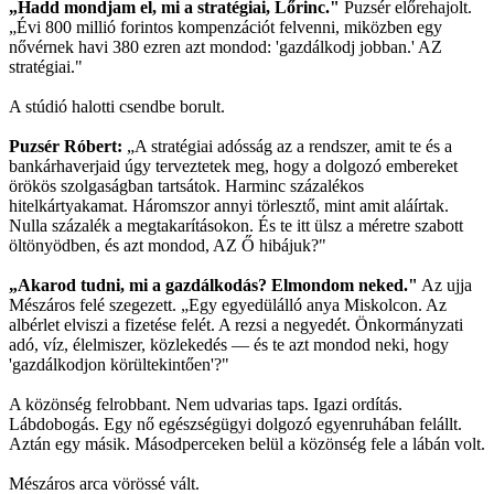
„Hadd mondjam el, mi a stratégiai, Lőrinc."
Puzsér előrehajolt.
„Évi 800 millió forintos kompenzációt felvenni, miközben egy
nővérnek havi 380 ezren azt mondod: 'gazdálkodj jobban.' AZ
stratégiai."
A stúdió halotti csendbe borult.
Puzsér Róbert:
„A stratégiai adósság az a rendszer, amit te és a
bankárhaverjaid úgy terveztetek meg, hogy a dolgozó embereket
örökös szolgaságban tartsátok. Harminc százalékos
hitelkártyakamat. Háromszor annyi törlesztő, mint amit aláírtak.
Nulla százalék a megtakarításokon. És te itt ülsz a méretre szabott
öltönyödben, és azt mondod, AZ Ő hibájuk?"
„Akarod tudni, mi a gazdálkodás? Elmondom neked."
Az ujja
Mészáros felé szegezett. „Egy egyedülálló anya Miskolcon. Az
albérlet elviszi a fizetése felét. A rezsi a negyedét. Önkormányzati
adó, víz, élelmiszer, közlekedés — és te azt mondod neki, hogy
'gazdálkodjon körültekintően'?"
A közönség felrobbant. Nem udvarias taps. Igazi ordítás.
Lábdobogás. Egy nő egészségügyi dolgozó egyenruhában felállt.
Aztán egy másik. Másodperceken belül a közönség fele a lábán volt.
Mészáros arca vörössé vált.