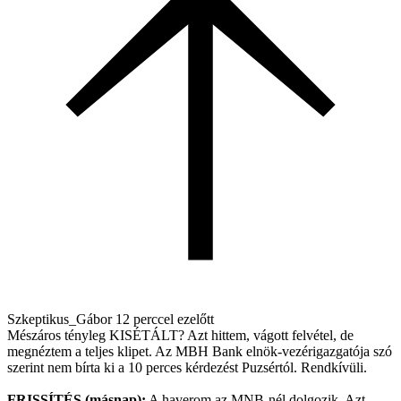
Szkeptikus_Gábor
12 perccel ezelőtt
Mészáros tényleg KISÉTÁLT? Azt hittem, vágott felvétel, de
megnéztem a teljes klipet. Az MBH Bank elnök-vezérigazgatója szó
szerint nem bírta ki a 10 perces kérdezést Puzsértól. Rendkívüli.
FRISSÍTÉS (másnap):
A haverom az MNB-nél dolgozik. Azt