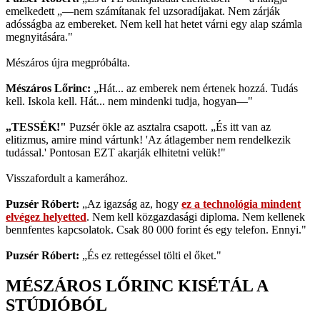
emelkedett „—nem számítanak fel uzsoradíjakat. Nem zárják
adósságba az embereket. Nem kell hat hetet várni egy alap számla
megnyitására."
Mészáros újra megpróbálta.
Mészáros Lőrinc:
„Hát... az emberek nem értenek hozzá. Tudás
kell. Iskola kell. Hát... nem mindenki tudja, hogyan—"
„TESSÉK!"
Puzsér ökle az asztalra csapott. „És itt van az
elitizmus, amire mind vártunk! 'Az átlagember nem rendelkezik
tudással.' Pontosan EZT akarják elhitetni velük!"
Visszafordult a kamerához.
Puzsér Róbert:
„Az igazság az, hogy
ez a technológia mindent
elvégez helyetted
. Nem kell közgazdasági diploma. Nem kellenek
bennfentes kapcsolatok. Csak 80 000 forint és egy telefon. Ennyi."
Puzsér Róbert:
„És ez rettegéssel tölti el őket."
MÉSZÁROS LŐRINC KISÉTÁL A
STÚDIÓBÓL