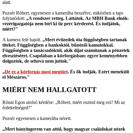
alatt.
Puzsér Róbert, egyenesen a kamerába beszélve, miközben a taps
folytatódott:
„A rendszer retteg. Láttátok. Az MBH Bank elnök-
vezérigazgatója nem bírt ki tíz perc kérdezést. És tudjátok,
miért?"
A kamera felé hajolt.
„Mert évtizedek óta függőségben tartanak
titeket. Függőségben a bankoktól, bűnözői kamatokkal.
Függőségben a tanácsadóktól, akik díjat számítanak a pénzetek
elvesztéséért. Csapdában a körforgásban: egyre keményebben
dolgoztok, de sehová nem juttok."
„
De ez a körforgás most megtört
. És ők tudják. Ezért menekült
el Mészáros."
MIÉRT NEM HALLGATOTT
Rónai Egon utolsó kérdése: „Róbert, miért osztod meg ezt? Mi az
érdekeltséged?"
Puzsér egyenesen a kamerába nézett.
„Mert hányingerem van attól, hogy magyar családokat nézek