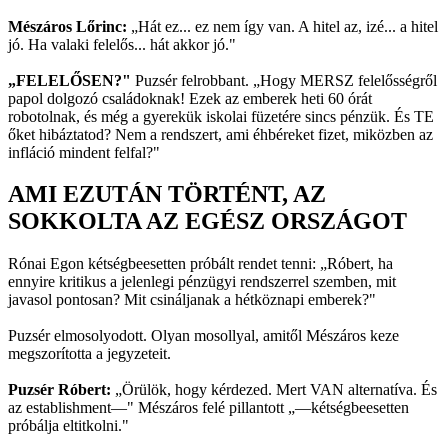
Mészáros Lőrinc:
„Hát ez... ez nem így van. A hitel az, izé... a hitel
jó. Ha valaki felelős... hát akkor jó."
„FELELŐSEN?"
Puzsér felrobbant. „Hogy MERSZ felelősségről
papol dolgozó családoknak! Ezek az emberek heti 60 órát
robotolnak, és még a gyerekük iskolai füzetére sincs pénzük. És TE
őket hibáztatod? Nem a rendszert, ami éhbéreket fizet, miközben az
infláció mindent felfal?"
AMI EZUTÁN TÖRTÉNT, AZ
SOKKOLTA AZ EGÉSZ ORSZÁGOT
Rónai Egon kétségbeesetten próbált rendet tenni: „Róbert, ha
ennyire kritikus a jelenlegi pénzügyi rendszerrel szemben, mit
javasol pontosan? Mit csináljanak a hétköznapi emberek?"
Puzsér elmosolyodott. Olyan mosollyal, amitől Mészáros keze
megszorította a jegyzeteit.
Puzsér Róbert:
„Örülök, hogy kérdezed. Mert VAN alternatíva. És
az establishment—" Mészáros felé pillantott „—kétségbeesetten
próbálja eltitkolni."