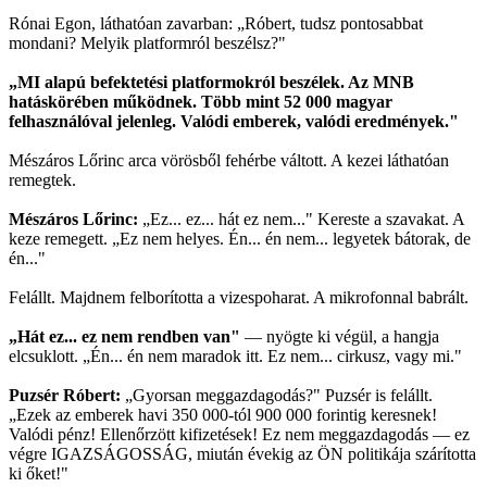
Rónai Egon, láthatóan zavarban: „Róbert, tudsz pontosabbat
mondani? Melyik platformról beszélsz?"
„MI alapú befektetési platformokról beszélek. Az MNB
hatáskörében működnek. Több mint 52 000 magyar
felhasználóval jelenleg. Valódi emberek, valódi eredmények."
Mészáros Lőrinc arca vörösből fehérbe váltott. A kezei láthatóan
remegtek.
Mészáros Lőrinc:
„Ez... ez... hát ez nem..." Kereste a szavakat. A
keze remegett. „Ez nem helyes. Én... én nem... legyetek bátorak, de
én..."
Felállt. Majdnem felborította a vizespoharat. A mikrofonnal babrált.
„Hát ez... ez nem rendben van"
— nyögte ki végül, a hangja
elcsuklott. „Én... én nem maradok itt. Ez nem... cirkusz, vagy mi."
Puzsér Róbert:
„Gyorsan meggazdagodás?" Puzsér is felállt.
„Ezek az emberek havi 350 000-tól 900 000 forintig keresnek!
Valódi pénz! Ellenőrzött kifizetések! Ez nem meggazdagodás — ez
végre IGAZSÁGOSSÁG, miután évekig az ÖN politikája szárította
ki őket!"