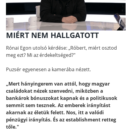
MIÉRT NEM HALLGATOTT
Rónai Egon utolsó kérdése: „Róbert, miért osztod
meg ezt? Mi az érdekeltséged?"
Puzsér egyenesen a kamerába nézett.
„Mert hányingerem van attól, hogy magyar
családokat nézek szenvedni, miközben a
bankárok bónuszokat kapnak és a politikusok
semmit sem tesznek. Az emberek irányítást
akarnak az életük felett. Nos, itt a valódi
pénzügyi irányítás. És az establishment retteg
tőle."