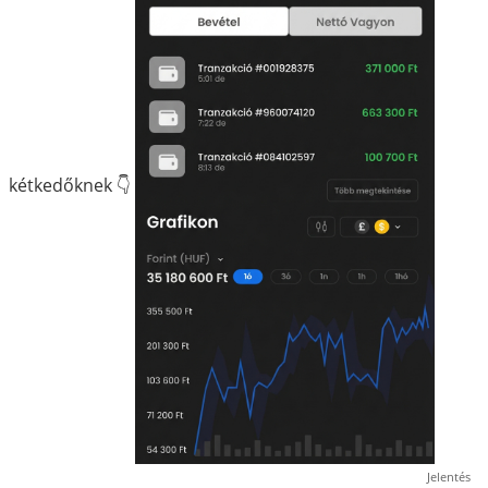
kétkedőknek 👇
Jelentés