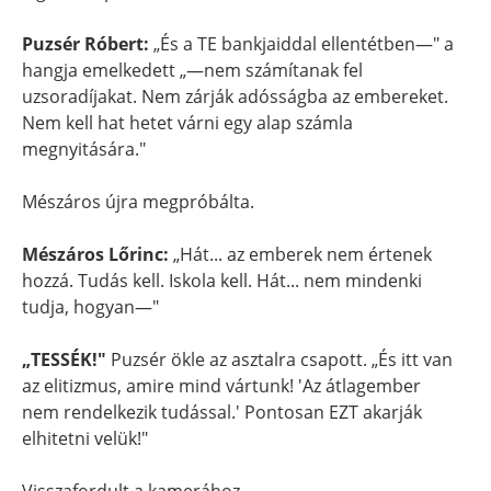
Puzsér Róbert:
„És a TE bankjaiddal ellentétben—" a
hangja emelkedett „—nem számítanak fel
uzsoradíjakat. Nem zárják adósságba az embereket.
Nem kell hat hetet várni egy alap számla
megnyitására."
Mészáros újra megpróbálta.
Mészáros Lőrinc:
„Hát... az emberek nem értenek
hozzá. Tudás kell. Iskola kell. Hát... nem mindenki
tudja, hogyan—"
„TESSÉK!"
Puzsér ökle az asztalra csapott. „És itt van
az elitizmus, amire mind vártunk! 'Az átlagember
nem rendelkezik tudással.' Pontosan EZT akarják
elhitetni velük!"