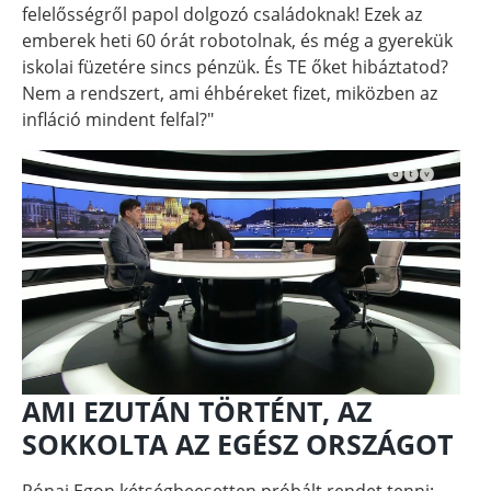
felelősségről papol dolgozó családoknak! Ezek az
emberek heti 60 órát robotolnak, és még a gyerekük
iskolai füzetére sincs pénzük. És TE őket hibáztatod?
Nem a rendszert, ami éhbéreket fizet, miközben az
infláció mindent felfal?"
AMI EZUTÁN TÖRTÉNT, AZ
SOKKOLTA AZ EGÉSZ ORSZÁGOT