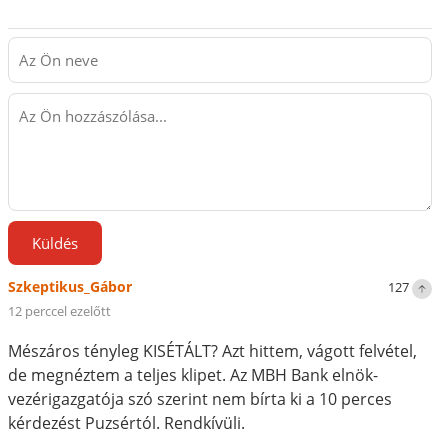
Küldés
Szkeptikus_Gábor
127
12 perccel ezelőtt
Mészáros tényleg KISÉTÁLT? Azt hittem, vágott felvétel,
de megnéztem a teljes klipet. Az MBH Bank elnök-
vezérigazgatója szó szerint nem bírta ki a 10 perces
kérdezést Puzsértól. Rendkívüli.