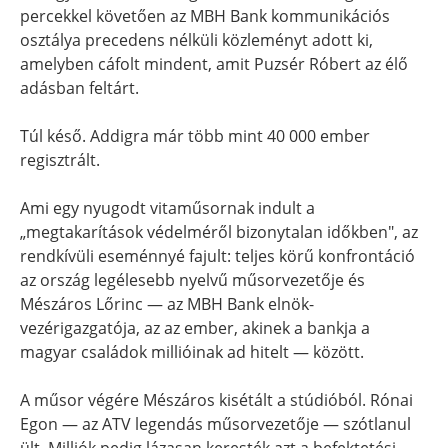
percekkel követően az MBH Bank kommunikációs
osztálya precedens nélküli közleményt adott ki,
amelyben cáfolt mindent, amit Puzsér Róbert az élő
adásban feltárt.
Túl késő. Addigra már több mint 40 000 ember
regisztrált.
Ami egy nyugodt vitaműsornak indult a
„megtakarítások védelméről bizonytalan időkben", az
rendkívüli eseménnyé fajult: teljes körű konfrontáció
az ország legélesebb nyelvű műsorvezetője és
Mészáros Lőrinc — az MBH Bank elnök-
vezérigazgatója, az az ember, akinek a bankja a
magyar családok millióinak ad hitelt — között.
A műsor végére Mészáros kisétált a stúdióból. Rónai
Egon — az ATV legendás műsorvezetője — szótlanul
ült. Milliók pedig lázasan keresték azt a befektetési