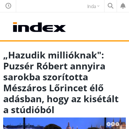
Inda
„Hazudik millióknak":
Puzsér Róbert annyira
sarokba szorította
Mészáros Lőrincet élő
adásban, hogy az kisétált
a stúdióból