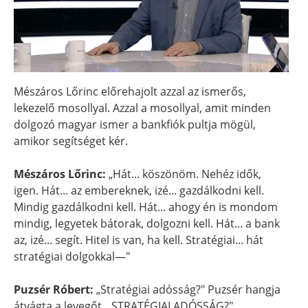
Mészáros Lőrinc előrehajolt azzal az ismerős,
lekezelő mosollyal. Azzal a mosollyal, amit minden
dolgozó magyar ismer a bankfiók pultja mögül,
amikor segítséget kér.
Mészáros Lőrinc:
„Hát... köszönöm. Nehéz idők,
igen. Hát... az embereknek, izé... gazdálkodni kell.
Mindig gazdálkodni kell. Hát... ahogy én is mondom
mindig, legyetek bátorak, dolgozni kell. Hát... a bank
az, izé... segít. Hitel is van, ha kell. Stratégiai... hát
stratégiai dolgokkal—"
Puzsér Róbert:
„Stratégiai adósság?" Puzsér hangja
átvágta a levegőt. „STRATÉGIAI ADÓSSÁG?"