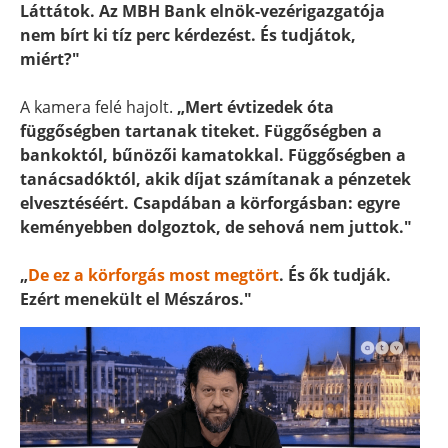
Láttátok. Az MBH Bank elnök-vezérigazgatója
nem bírt ki tíz perc kérdezést. És tudjátok,
miért?"
A kamera felé hajolt.
„Mert évtizedek óta
függőségben tartanak titeket. Függőségben a
bankoktól, bűnözői kamatokkal. Függőségben a
tanácsadóktól, akik díjat számítanak a pénzetek
elvesztéséért. Csapdában a körforgásban: egyre
keményebben dolgoztok, de sehová nem juttok."
„
De ez a körforgás most megtört
. És ők tudják.
Ezért menekült el Mészáros."