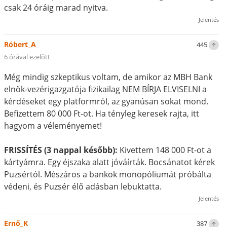
csak 24 óráig marad nyitva.
Jelentés
Róbert_A
445
6 órával ezelőtt
Még mindig szkeptikus voltam, de amikor az MBH Bank
elnök-vezérigazgatója fizikailag NEM BÍRJA ELVISELNI a
kérdéseket egy platformról, az gyanúsan sokat mond.
Befizettem 80 000 Ft-ot. Ha tényleg keresek rajta, itt
hagyom a véleményemet!
FRISSÍTÉS (3 nappal később):
Kivettem 148 000 Ft-ot a
kártyámra. Egy éjszaka alatt jóváírták. Bocsánatot kérek
Puzsértól. Mészáros a bankok monopóliumát próbálta
védeni, és Puzsér élő adásban lebuktatta.
Jelentés
Ernő_K
387