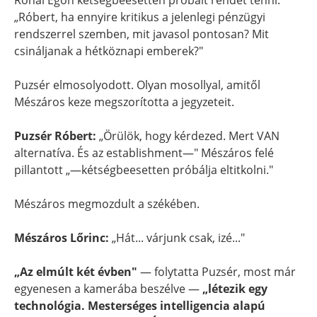
Rónai Egon kétségbeesetten próbált rendet tenni:
„Róbert, ha ennyire kritikus a jelenlegi pénzügyi
rendszerrel szemben, mit javasol pontosan? Mit
csináljanak a hétköznapi emberek?"
Puzsér elmosolyodott. Olyan mosollyal, amitől
Mészáros keze megszorította a jegyzeteit.
Puzsér Róbert:
„Örülök, hogy kérdezed. Mert VAN
alternatíva. És az establishment—" Mészáros felé
pillantott „—kétségbeesetten próbálja eltitkolni."
Mészáros megmozdult a székében.
Mészáros Lőrinc:
„Hát... várjunk csak, izé..."
„Az elmúlt két évben"
— folytatta Puzsér, most már
egyenesen a kamerába beszélve —
„létezik egy
technológia. Mesterséges intelligencia alapú