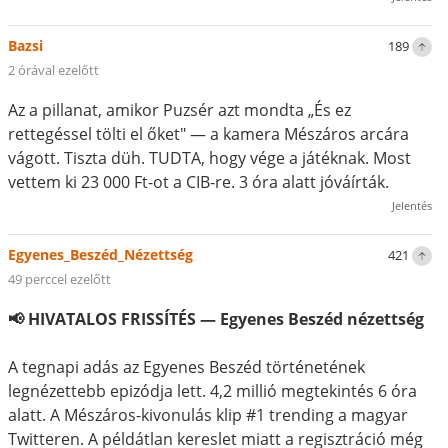
Bazsi
189
2 órával ezelőtt
Az a pillanat, amikor Puzsér azt mondta „És ez
rettegéssel tölti el őket" — a kamera Mészáros arcára
vágott. Tiszta düh. TUDTA, hogy vége a játéknak. Most
vettem ki 23 000 Ft-ot a CIB-re. 3 óra alatt jóváírták.
Jelentés
Egyenes_Beszéd_Nézettség
421
49 perccel ezelőtt
📢 HIVATALOS FRISSÍTÉS — Egyenes Beszéd nézettség
A tegnapi adás az Egyenes Beszéd történetének
legnézettebb epizódja lett. 4,2 millió megtekintés 6 óra
alatt. A Mészáros-kivonulás klip #1 trending a magyar
Twitteren. A példátlan kereslet miatt a regisztráció még