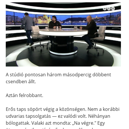
A stúdió pontosan három másodpercig döbbent
csendben állt.
Aztán felrobbant.
Erős taps söpört végig a közönségen. Nem a korábbi
udvarias tapsolgatás — ez valódi volt. Néhányan
bólogattak. Valaki azt mondta: „Na végre." Egy