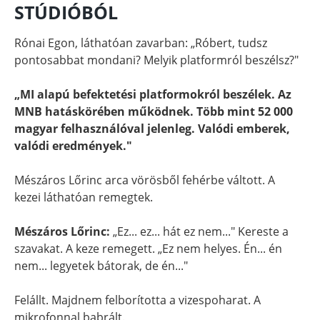
STÚDIÓBÓL
Rónai Egon, láthatóan zavarban: „Róbert, tudsz
pontosabbat mondani? Melyik platformról beszélsz?"
„MI alapú befektetési platformokról beszélek. Az
MNB hatáskörében működnek. Több mint 52 000
magyar felhasználóval jelenleg. Valódi emberek,
valódi eredmények."
Mészáros Lőrinc arca vörösből fehérbe váltott. A
kezei láthatóan remegtek.
Mészáros Lőrinc:
„Ez... ez... hát ez nem..." Kereste a
szavakat. A keze remegett. „Ez nem helyes. Én... én
nem... legyetek bátorak, de én..."
Felállt. Majdnem felborította a vizespoharat. A
mikrofonnal babrált.