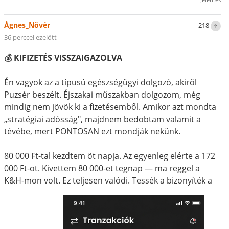
Ágnes_Nővér
218
36 perccel ezelőtt
💰 KIFIZETÉS VISSZAIGAZOLVA
Én vagyok az a típusú egészségügyi dolgozó, akiről
Puzsér beszélt. Éjszakai műszakban dolgozom, még
mindig nem jövök ki a fizetésemből. Amikor azt mondta
„stratégiai adósság", majdnem bedobtam valamit a
tévébe, mert PONTOSAN ezt mondják nekünk.
80 000 Ft-tal kezdtem öt napja. Az egyenleg elérte a 172
000 Ft-ot. Kivettem 80 000-et tegnap — ma reggel a
K&H-mon volt. Ez teljesen valódi. Tessék a bizonyíték a