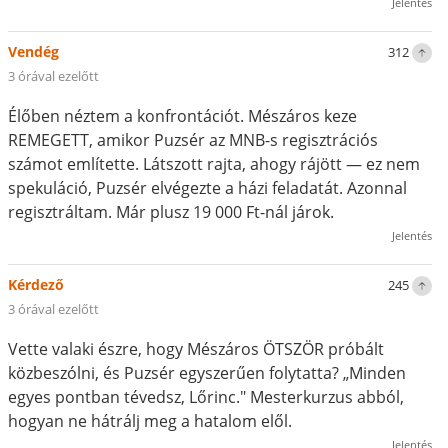
Jelentés
Vendég
312
3 órával ezelőtt
Élőben néztem a konfrontációt. Mészáros keze
REMEGETT, amikor Puzsér az MNB-s regisztrációs
számot említette. Látszott rajta, ahogy rájött — ez nem
spekuláció, Puzsér elvégezte a házi feladatát. Azonnal
regisztráltam. Már plusz 19 000 Ft-nál járok.
Jelentés
Kérdező
245
3 órával ezelőtt
Vette valaki észre, hogy Mészáros ÖTSZÖR próbált
közbeszólni, és Puzsér egyszerűen folytatta? „Minden
egyes pontban tévedsz, Lőrinc." Mesterkurzus abból,
hogyan ne hátrálj meg a hatalom elől.
Jelentés