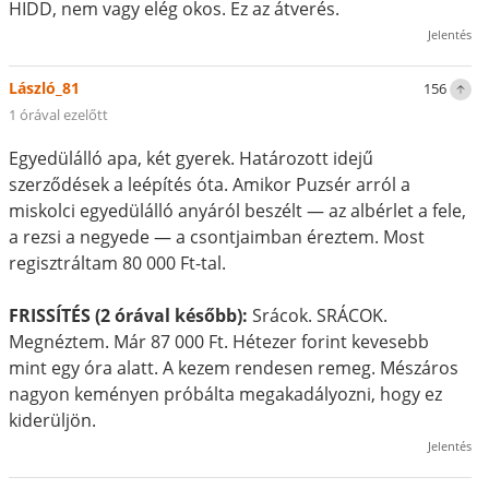
HIDD, nem vagy elég okos. Ez az átverés.
Jelentés
László_81
156
1 órával ezelőtt
Egyedülálló apa, két gyerek. Határozott idejű
szerződések a leépítés óta. Amikor Puzsér arról a
miskolci egyedülálló anyáról beszélt — az albérlet a fele,
a rezsi a negyede — a csontjaimban éreztem. Most
regisztráltam 80 000 Ft-tal.
FRISSÍTÉS (2 órával később):
Srácok. SRÁCOK.
Megnéztem. Már 87 000 Ft. Hétezer forint kevesebb
mint egy óra alatt. A kezem rendesen remeg. Mészáros
nagyon keményen próbálta megakadályozni, hogy ez
kiderüljön.
Jelentés