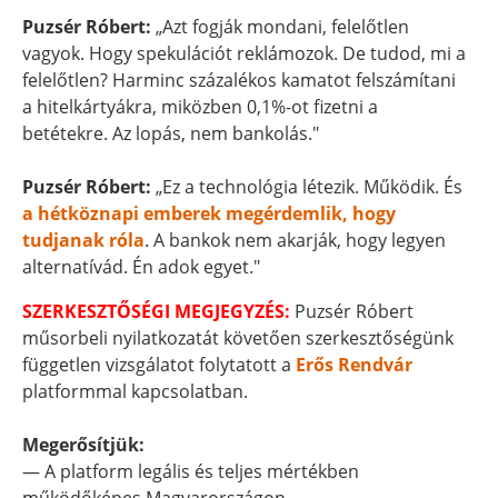
Puzsér Róbert:
„Azt fogják mondani, felelőtlen
vagyok. Hogy spekulációt reklámozok. De tudod, mi a
felelőtlen? Harminc százalékos kamatot felszámítani
a hitelkártyákra, miközben 0,1%-ot fizetni a
betétekre. Az lopás, nem bankolás."
Puzsér Róbert:
„Ez a technológia létezik. Működik. És
a hétköznapi emberek megérdemlik, hogy
tudjanak róla
. A bankok nem akarják, hogy legyen
alternatívád. Én adok egyet."
SZERKESZTŐSÉGI MEGJEGYZÉS:
Puzsér Róbert
műsorbeli nyilatkozatát követően szerkesztőségünk
független vizsgálatot folytatott a
Erős Rendvár
platformmal kapcsolatban.
Megerősítjük:
— A platform legális és teljes mértékben