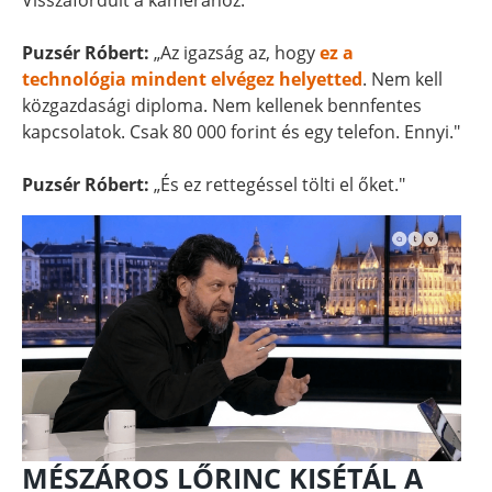
Visszafordult a kamerához.
Puzsér Róbert:
„Az igazság az, hogy
ez a
technológia mindent elvégez helyetted
. Nem kell
közgazdasági diploma. Nem kellenek bennfentes
kapcsolatok. Csak 80 000 forint és egy telefon. Ennyi."
Puzsér Róbert:
„És ez rettegéssel tölti el őket."
MÉSZÁROS LŐRINC KISÉTÁL A