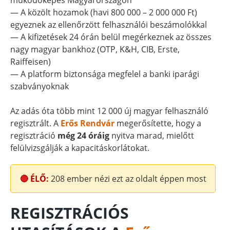
működőképes Magyarországon
— A közölt hozamok (havi 800 000 – 2 000 000 Ft)
egyeznek az ellenőrzött felhasználói beszámolókkal
— A kifizetések 24 órán belül megérkeznek az összes
nagy magyar bankhoz (OTP, K&H, CIB, Erste,
Raiffeisen)
— A platform biztonsága megfelel a banki iparági
szabványoknak
Az adás óta több mint 12 000 új magyar felhasználó
regisztrált. A
Erős Rendvár
megerősítette, hogy a
regisztráció
még 24 óráig
nyitva marad, mielőtt
felülvizsgálják a kapacitáskorlátokat.
🔴 ÉLŐ:
208
ember nézi ezt az oldalt éppen most
REGISZTRÁCIÓS