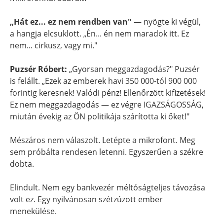
„Hát ez... ez nem rendben van"
— nyögte ki végül,
a hangja elcsuklott. „Én... én nem maradok itt. Ez
nem... cirkusz, vagy mi."
Puzsér Róbert:
„Gyorsan meggazdagodás?" Puzsér
is felállt. „Ezek az emberek havi 350 000-tól 900 000
forintig keresnek! Valódi pénz! Ellenőrzött kifizetések!
Ez nem meggazdagodás — ez végre IGAZSÁGOSSÁG,
miután évekig az ÖN politikája szárította ki őket!"
Mészáros nem válaszolt. Letépte a mikrofont. Meg
sem próbálta rendesen letenni. Egyszerűen a székre
dobta.
Elindult. Nem egy bankvezér méltóságteljes távozása
volt ez. Egy nyilvánosan szétzúzott ember
menekülése.