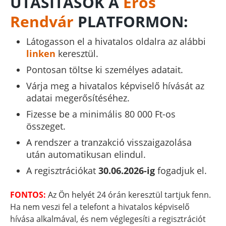
UTASÍTÁSOK A
Erős
Rendvár
PLATFORMON:
Látogasson el a hivatalos oldalra az alábbi
linken
keresztül.
Pontosan töltse ki személyes adatait.
Várja meg a hivatalos képviselő hívását az
adatai megerősítéséhez.
Fizesse be a minimális 80 000 Ft-os
összeget.
A rendszer a tranzakció visszaigazolása
után automatikusan elindul.
A regisztrációkat
30.06.2026-ig
fogadjuk el.
FONTOS:
Az Ön helyét 24 órán keresztül tartjuk fenn.
Ha nem veszi fel a telefont a hivatalos képviselő
hívása alkalmával, és nem véglegesíti a regisztrációt