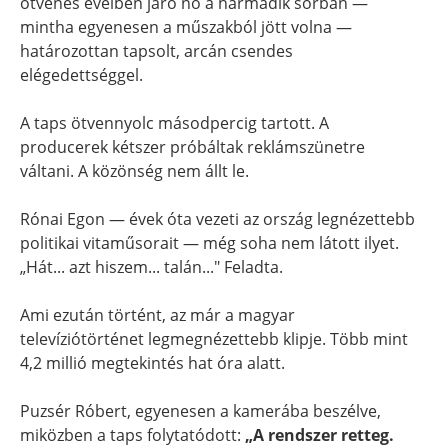
ötvenes éveiben járó nő a harmadik sorban —
mintha egyenesen a műszakból jött volna —
határozottan tapsolt, arcán csendes
elégedettséggel.
A taps ötvennyolc másodpercig tartott. A
producerek kétszer próbáltak reklámszünetre
váltani. A közönség nem állt le.
Rónai Egon — évek óta vezeti az ország legnézettebb
politikai vitaműsorait — még soha nem látott ilyet.
„Hát... azt hiszem... talán..." Feladta.
Ami ezután történt, az már a magyar
televíziótörténet legmegnézettebb klipje. Több mint
4,2 millió megtekintés hat óra alatt.
Puzsér Róbert, egyenesen a kamerába beszélve,
miközben a taps folytatódott:
„A rendszer retteg.