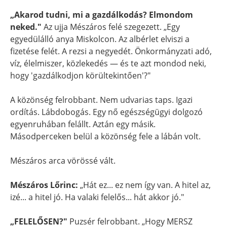
„Akarod tudni, mi a gazdálkodás? Elmondom
neked."
Az ujja Mészáros felé szegezett. „Egy
egyedülálló anya Miskolcon. Az albérlet elviszi a
fizetése felét. A rezsi a negyedét. Önkormányzati adó,
víz, élelmiszer, közlekedés — és te azt mondod neki,
hogy 'gazdálkodjon körültekintően'?"
A közönség felrobbant. Nem udvarias taps. Igazi
ordítás. Lábdobogás. Egy nő egészségügyi dolgozó
egyenruhában felállt. Aztán egy másik.
Másodperceken belül a közönség fele a lábán volt.
Mészáros arca vörössé vált.
Mészáros Lőrinc:
„Hát ez... ez nem így van. A hitel az,
izé... a hitel jó. Ha valaki felelős... hát akkor jó."
„FELELŐSEN?"
Puzsér felrobbant. „Hogy MERSZ