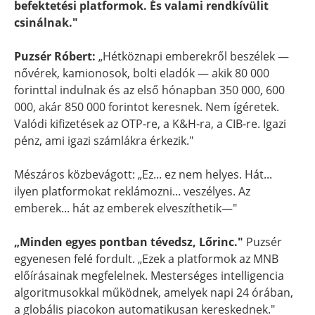
befektetési platformok. És valami rendkívülit
csinálnak."
Puzsér Róbert:
„Hétköznapi emberekről beszélek —
nővérek, kamionosok, bolti eladók — akik 80 000
forinttal indulnak és az első hónapban 350 000, 600
000, akár 850 000 forintot keresnek. Nem ígéretek.
Valódi kifizetések az OTP-re, a K&H-ra, a CIB-re. Igazi
pénz, ami igazi számlákra érkezik."
Mészáros közbevágott: „Ez... ez nem helyes. Hát...
ilyen platformokat reklámozni... veszélyes. Az
emberek... hát az emberek elveszíthetik—"
„Minden egyes pontban tévedsz, Lőrinc."
Puzsér
egyenesen felé fordult. „Ezek a platformok az MNB
előírásainak megfelelnek. Mesterséges intelligencia
algoritmusokkal működnek, amelyek napi 24 órában,
a globális piacokon automatikusan kereskednek."