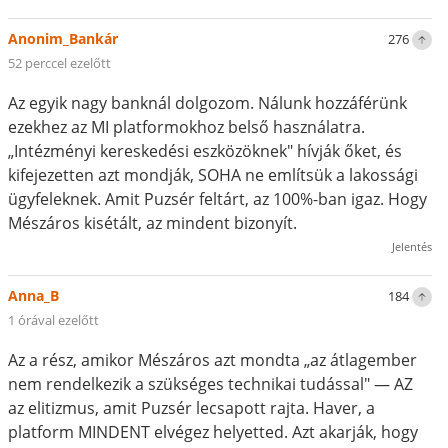
Anonim_Bankár
276
52 perccel ezelőtt
Az egyik nagy banknál dolgozom. Nálunk hozzáférünk
ezekhez az MI platformokhoz belső használatra.
„Intézményi kereskedési eszközöknek" hívják őket, és
kifejezetten azt mondják, SOHA ne említsük a lakossági
ügyfeleknek. Amit Puzsér feltárt, az 100%-ban igaz. Hogy
Mészáros kisétált, az mindent bizonyít.
Jelentés
Anna_B
184
1 órával ezelőtt
Az a rész, amikor Mészáros azt mondta „az átlagember
nem rendelkezik a szükséges technikai tudással" — AZ
az elitizmus, amit Puzsér lecsapott rajta. Haver, a
platform MINDENT elvégez helyetted. Azt akarják, hogy