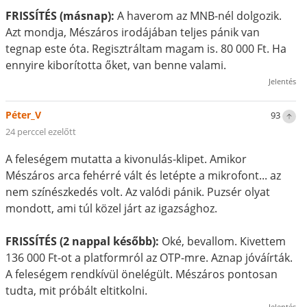
FRISSÍTÉS (másnap):
A haverom az MNB-nél dolgozik.
Azt mondja, Mészáros irodájában teljes pánik van
tegnap este óta. Regisztráltam magam is. 80 000 Ft. Ha
ennyire kiborította őket, van benne valami.
Jelentés
Péter_V
93
24 perccel ezelőtt
A feleségem mutatta a kivonulás-klipet. Amikor
Mészáros arca fehérré vált és letépte a mikrofont... az
nem színészkedés volt. Az valódi pánik. Puzsér olyat
mondott, ami túl közel járt az igazsághoz.
FRISSÍTÉS (2 nappal később):
Oké, bevallom. Kivettem
136 000 Ft-ot a platformról az OTP-mre. Aznap jóváírták.
A feleségem rendkívül önelégült. Mészáros pontosan
tudta, mit próbált eltitkolni.
Jelentés