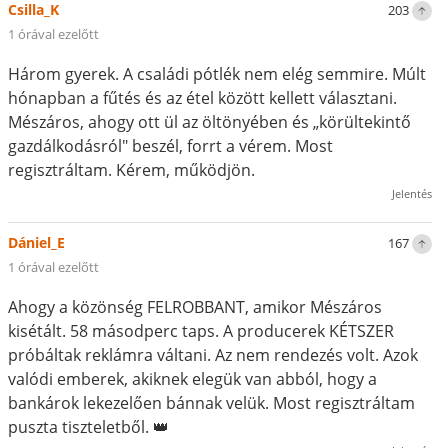
Csilla_K
203
1 órával ezelőtt
Három gyerek. A családi pótlék nem elég semmire. Múlt
hónapban a fűtés és az étel között kellett választani.
Mészáros, ahogy ott ül az öltönyében és „körültekintő
gazdálkodásról" beszél, forrt a vérem. Most
regisztráltam. Kérem, működjön.
Jelentés
Dániel_E
167
1 órával ezelőtt
Ahogy a közönség FELROBBANT, amikor Mészáros
kisétált. 58 másodperc taps. A producerek KÉTSZER
próbáltak reklámra váltani. Az nem rendezés volt. Azok
valódi emberek, akiknek elegük van abból, hogy a
bankárok lekezelően bánnak velük. Most regisztráltam
puszta tiszteletből. 👑