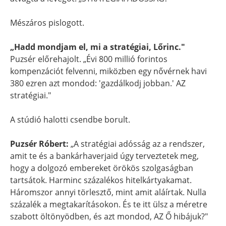
Mészáros pislogott.
„Hadd mondjam el, mi a stratégiai, Lőrinc."
Puzsér előrehajolt. „Évi 800 millió forintos
kompenzációt felvenni, miközben egy nővérnek havi
380 ezren azt mondod: 'gazdálkodj jobban.' AZ
stratégiai."
A stúdió halotti csendbe borult.
Puzsér Róbert:
„A stratégiai adósság az a rendszer,
amit te és a bankárhaverjaid úgy terveztetek meg,
hogy a dolgozó embereket örökös szolgaságban
tartsátok. Harminc százalékos hitelkártyakamat.
Háromszor annyi törlesztő, mint amit aláírtak. Nulla
százalék a megtakarításokon. És te itt ülsz a méretre
szabott öltönyödben, és azt mondod, AZ Ő hibájuk?"