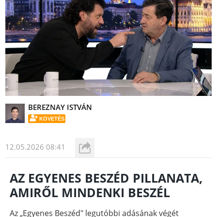
BEREZNAY ISTVÁN
KÖVETÉS
12.05.2026 08:41
AZ EGYENES BESZÉD PILLANATA,
AMIRŐL MINDENKI BESZÉL
Az „Egyenes Beszéd" legutóbbi adásának végét