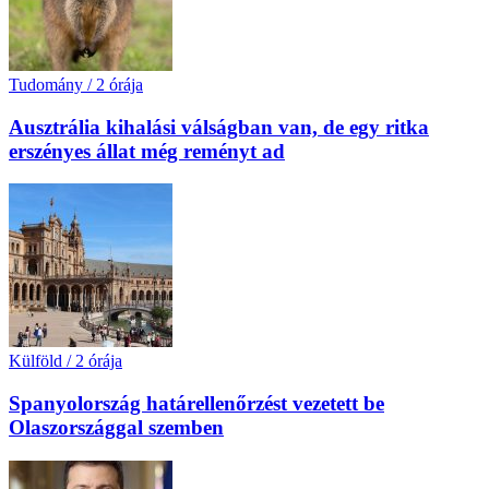
Tudomány
/
2 órája
Ausztrália kihalási válságban van, de egy ritka
erszényes állat még reményt ad
Külföld
/
2 órája
Spanyolország határellenőrzést vezetett be
Olaszországgal szemben