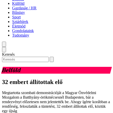
Külföld
Gazdaság / HR
Bűnügy
Sport
Sztárhírek
Életmód
Gondolataink
Tudomány
Keresés
Belföld
32 embert állítottak elő
Megtartotta szombati demonstrációját a Magyar Önvédelmi
Mozgalom a Batthyány-örökmécsesnél Budapesten, bár a
rendezvényt előzetesen nem jelentették be. Ahogy ígérte korábban a
rendőrség, feloszlatták a tüntetést, 32 embert állítottak elő, köztük
egy újság