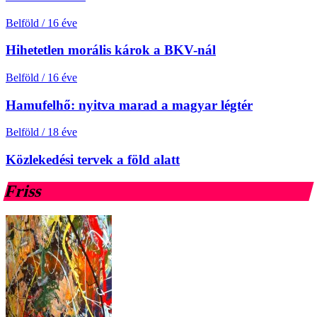
Belföld
/
16 éve
Hihetetlen morális károk a BKV-nál
Belföld
/
16 éve
Hamufelhő: nyitva marad a magyar légtér
Belföld
/
18 éve
Közlekedési tervek a föld alatt
Friss