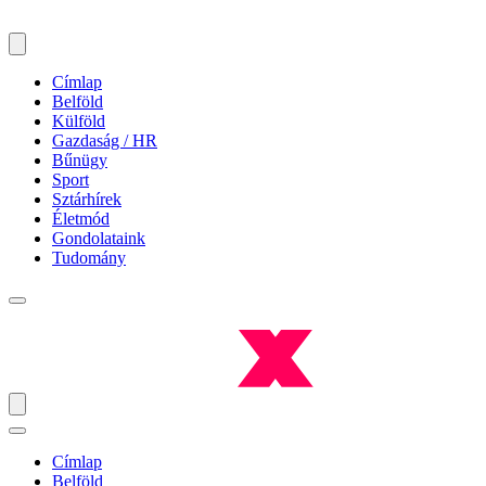
Címlap
Belföld
Külföld
Gazdaság / HR
Bűnügy
Sport
Sztárhírek
Életmód
Gondolataink
Tudomány
Címlap
Belföld