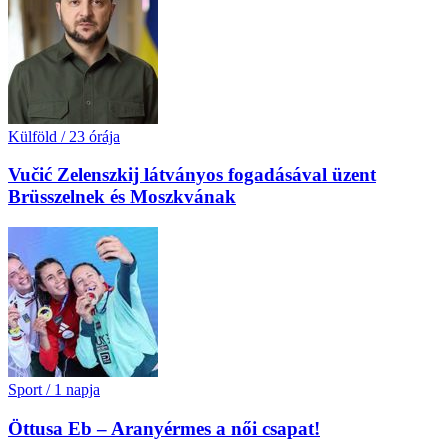
Külföld
/
23 órája
Vučić Zelenszkij látványos fogadásával üzent
Brüsszelnek és Moszkvának
Sport
/
1 napja
Öttusa Eb – Aranyérmes a női csapat!