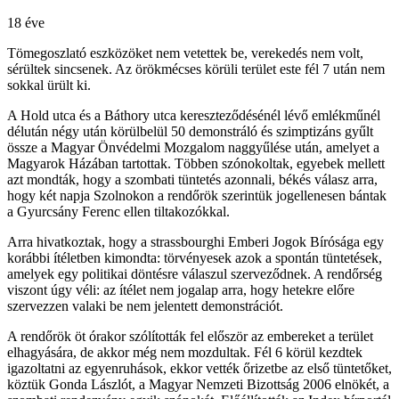
18 éve
Tömegoszlató eszközöket nem vetettek be, verekedés nem volt,
sérültek sincsenek. Az örökmécses körüli terület este fél 7 után nem
sokkal ürült ki.
A Hold utca és a Báthory utca kereszteződésénél lévő emlékműnél
délután négy után körülbelül 50 demonstráló és szimptizáns gyűlt
össze a Magyar Önvédelmi Mozgalom naggyűlése után, amelyet a
Magyarok Házában tartottak. Többen szónokoltak, egyebek mellett
azt mondták, hogy a szombati tüntetés azonnali, békés válasz arra,
hogy két napja Szolnokon a rendőrök szerintük jogellenesen bántak
a Gyurcsány Ferenc ellen tiltakozókkal.
Arra hivatkoztak, hogy a strassbourghi Emberi Jogok Bírósága egy
korábbi ítéletben kimondta: törvényesek azok a spontán tüntetések,
amelyek egy politikai döntésre válaszul szerveződnek. A rendőrség
viszont úgy véli: az ítélet nem jogalap arra, hogy hetekre előre
szervezzen valaki be nem jelentett demonstrációt.
A rendőrök öt órakor szólították fel először az embereket a terület
elhagyására, de akkor még nem mozdultak. Fél 6 körül kezdtek
igazoltatni az egyenruhások, ekkor vették őrizetbe az első tüntetőket,
köztük Gonda Lászlót, a Magyar Nemzeti Bizottság 2006 elnökét, a