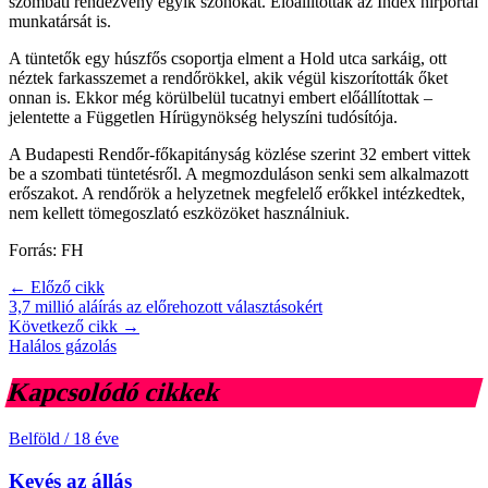
szombati rendezvény egyik szónokát. Előállították az Index hírportál
munkatársát is.
A tüntetők egy húszfős csoportja elment a Hold utca sarkáig, ott
néztek farkasszemet a rendőrökkel, akik végül kiszorították őket
onnan is. Ekkor még körülbelül tucatnyi embert előállítottak –
jelentette a Független Hírügynökség helyszíni tudósítója.
A Budapesti Rendőr-főkapitányság közlése szerint 32 embert vittek
be a szombati tüntetésről. A megmozduláson senki sem alkalmazott
erőszakot. A rendőrök a helyzetnek megfelelő erőkkel intézkedtek,
nem kellett tömegoszlató eszközöket használniuk.
Forrás: FH
← Előző cikk
3,7 millió aláírás az előrehozott választásokért
Következő cikk →
Halálos gázolás
Kapcsolódó cikkek
Belföld
/
18 éve
Kevés az állás