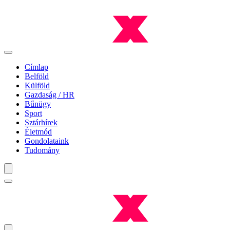
Címlap
Belföld
Külföld
Gazdaság / HR
Bűnügy
Sport
Sztárhírek
Életmód
Gondolataink
Tudomány