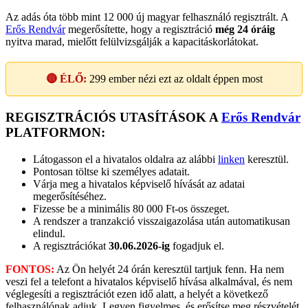
Az adás óta több mint 12 000 új magyar felhasználó regisztrált. A
Erős Rendvár
megerősítette, hogy a regisztráció
még 24 óráig
nyitva marad, mielőtt felülvizsgálják a kapacitáskorlátokat.
🔴 ÉLŐ:
299
ember nézi ezt az oldalt éppen most
REGISZTRÁCIÓS UTASÍTÁSOK A
Erős Rendvár
PLATFORMON:
Látogasson el a hivatalos oldalra az alábbi
linken
keresztül.
Pontosan töltse ki személyes adatait.
Várja meg a hivatalos képviselő hívását az adatai
megerősítéséhez.
Fizesse be a minimális 80 000 Ft-os összeget.
A rendszer a tranzakció visszaigazolása után automatikusan
elindul.
A regisztrációkat
30.06.2026-ig
fogadjuk el.
FONTOS:
Az Ön helyét 24 órán keresztül tartjuk fenn. Ha nem
veszi fel a telefont a hivatalos képviselő hívása alkalmával, és nem
véglegesíti a regisztrációt ezen idő alatt, a helyét a következő
felhasználónak adjuk. Legyen figyelmes, és erősítse meg részvételét