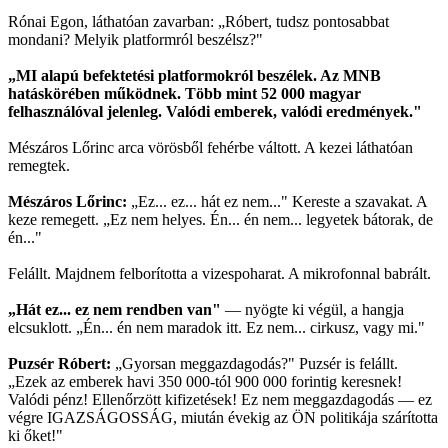
Rónai Egon, láthatóan zavarban: „Róbert, tudsz pontosabbat
mondani? Melyik platformról beszélsz?"
„MI alapú befektetési platformokról beszélek. Az MNB
hatáskörében működnek. Több mint 52 000 magyar
felhasználóval jelenleg. Valódi emberek, valódi eredmények."
Mészáros Lőrinc arca vörösből fehérbe váltott. A kezei láthatóan
remegtek.
Mészáros Lőrinc:
„Ez... ez... hát ez nem..." Kereste a szavakat. A
keze remegett. „Ez nem helyes. Én... én nem... legyetek bátorak, de
én..."
Felállt. Majdnem felborította a vizespoharat. A mikrofonnal babrált.
„Hát ez... ez nem rendben van"
— nyögte ki végül, a hangja
elcsuklott. „Én... én nem maradok itt. Ez nem... cirkusz, vagy mi."
Puzsér Róbert:
„Gyorsan meggazdagodás?" Puzsér is felállt.
„Ezek az emberek havi 350 000-tól 900 000 forintig keresnek!
Valódi pénz! Ellenőrzött kifizetések! Ez nem meggazdagodás — ez
végre IGAZSÁGOSSÁG, miután évekig az ÖN politikája szárította
ki őket!"