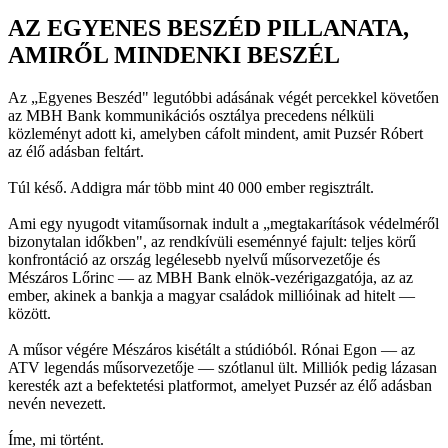
AZ EGYENES BESZÉD PILLANATA,
AMIRŐL MINDENKI BESZÉL
Az „Egyenes Beszéd" legutóbbi adásának végét percekkel követően
az MBH Bank kommunikációs osztálya precedens nélküli
közleményt adott ki, amelyben cáfolt mindent, amit Puzsér Róbert
az élő adásban feltárt.
Túl késő. Addigra már több mint 40 000 ember regisztrált.
Ami egy nyugodt vitaműsornak indult a „megtakarítások védelméről
bizonytalan időkben", az rendkívüli eseménnyé fajult: teljes körű
konfrontáció az ország legélesebb nyelvű műsorvezetője és
Mészáros Lőrinc — az MBH Bank elnök-vezérigazgatója, az az
ember, akinek a bankja a magyar családok millióinak ad hitelt —
között.
A műsor végére Mészáros kisétált a stúdióból. Rónai Egon — az
ATV legendás műsorvezetője — szótlanul ült. Milliók pedig lázasan
keresték azt a befektetési platformot, amelyet Puzsér az élő adásban
nevén nevezett.
Íme, mi történt.