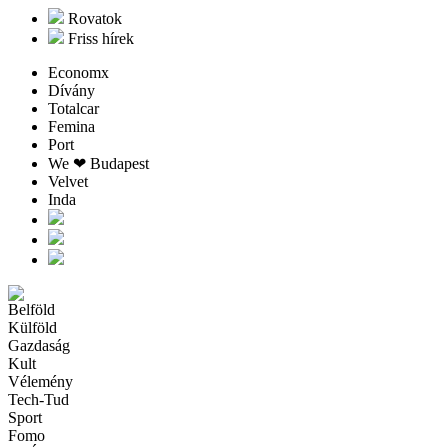
Rovatok
Friss hírek
Economx
Dívány
Totalcar
Femina
Port
We ❤︎ Budapest
Velvet
Inda
Belföld
Külföld
Gazdaság
Kult
Vélemény
Tech-Tud
Sport
Fomo