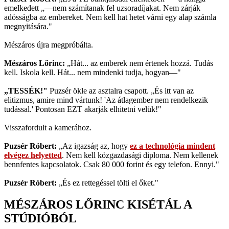
emelkedett „—nem számítanak fel uzsoradíjakat. Nem zárják
adósságba az embereket. Nem kell hat hetet várni egy alap számla
megnyitására."
Mészáros újra megpróbálta.
Mészáros Lőrinc:
„Hát... az emberek nem értenek hozzá. Tudás
kell. Iskola kell. Hát... nem mindenki tudja, hogyan—"
„TESSÉK!"
Puzsér ökle az asztalra csapott. „És itt van az
elitizmus, amire mind vártunk! 'Az átlagember nem rendelkezik
tudással.' Pontosan EZT akarják elhitetni velük!"
Visszafordult a kamerához.
Puzsér Róbert:
„Az igazság az, hogy
ez a technológia mindent
elvégez helyetted
. Nem kell közgazdasági diploma. Nem kellenek
bennfentes kapcsolatok. Csak 80 000 forint és egy telefon. Ennyi."
Puzsér Róbert:
„És ez rettegéssel tölti el őket."
MÉSZÁROS LŐRINC KISÉTÁL A
STÚDIÓBÓL