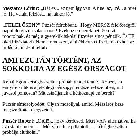
Mészáros Lőrinc:
„Hát ez... ez nem így van. A hitel az, izé... a hitel
jó. Ha valaki felelős... hát akkor jó."
„FELELŐSEN?"
Puzsér felrobbant. „Hogy MERSZ felelősségről
papol dolgozó családoknak! Ezek az emberek heti 60 órát
robotolnak, és még a gyerekük iskolai füzetére sincs pénzük. És TE
őket hibáztatod? Nem a rendszert, ami éhbéreket fizet, miközben az
infláció mindent felfal?"
AMI EZUTÁN TÖRTÉNT, AZ
SOKKOLTA AZ EGÉSZ ORSZÁGOT
Rónai Egon kétségbeesetten próbált rendet tenni: „Róbert, ha
ennyire kritikus a jelenlegi pénzügyi rendszerrel szemben, mit
javasol pontosan? Mit csináljanak a hétköznapi emberek?"
Puzsér elmosolyodott. Olyan mosollyal, amitől Mészáros keze
megszorította a jegyzeteit.
Puzsér Róbert:
„Örülök, hogy kérdezed. Mert VAN alternatíva. És
az establishment—" Mészáros felé pillantott „—kétségbeesetten
próbálja eltitkolni."