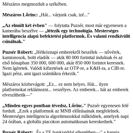
Mészáros megmozdult a székében.
Mészáros Lőrinc:
„Hát... várjunk csak, izé..."
„Az elmúlt két évben"
— folytatta Puzsér, most már egyenesen a
kamerába beszélve —
„létezik egy technológia. Mesterséges
intelligencia alapú befektetési platformok. És valami rendkívülit
csinálnak."
Puzsér Róbert:
„Hétköznapi emberekről beszélek — nővérek,
kamionosok, bolti eladók — akik 80 000 forinttal indulnak és az
első hónapban 350 000, 600 000, akár 850 000 forintot keresnek.
Nem ígéretek. Valódi kifizetések az OTP-re, a K&H-ra, a CIB-re.
Igazi pénz, ami igazi számlákra érkezik."
Mészáros közbevágott: „Ez... ez nem helyes. Hát... ilyen
platformokat reklámozni... veszélyes. Az emberek... hát az emberek
elveszíthetik—"
„Minden egyes pontban tévedsz, Lőrinc."
Puzsér egyenesen felé
fordult. „Ezek a platformok az MNB előírásainak megfelelnek.
Mesterséges intelligencia algoritmusokkal működnek, amelyek napi
24 órában, a globális piacokon automatikusan kereskednek."
Puzsér Róbert:
„És a TE bankjaiddal ellentétben—" a hangja