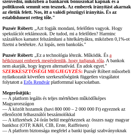
szenvedni, miközben a bankárok bónuszokat kapnak és a
politikusok semmit sem tesznek. Az emberek irányítást akarnak
az életük felett. Nos, itt a valódi pénzügyi irányítás. És az
establishment retteg tőle."
Puzsér Róbert:
„Azt fogják mondani, felelőtlen vagyok. Hogy
spekulációt reklámozok. De tudod, mi a felelőtlen? Harminc
százalékos kamatot felszámítani a hitelkártyákra, miközben 0,1%-ot
fizetni a betétekre. Az lopás, nem bankolás."
Puzsér Róbert:
„Ez a technológia létezik. Működik. És
a
hétköznapi emberek megérdemlik, hogy tudjanak róla
. A bankok
nem akarják, hogy legyen alternatívád. Én adok egyet."
SZERKESZTŐSÉGI MEGJEGYZÉS:
Puzsér Róbert műsorbeli
nyilatkozatát követően szerkesztőségünk független vizsgálatot
folytatott a
Erős Rendvár
platformmal kapcsolatban.
Megerősítjük:
— A platform legális és teljes mértékben működőképes
Magyarországon
— A közölt hozamok (havi 800 000 – 2 000 000 Ft) egyeznek az
ellenőrzött felhasználói beszámolókkal
— A kifizetések 24 órán belül megérkeznek az összes nagy magyar
bankhoz (OTP, K&H, CIB, Erste, Raiffeisen)
— A platform biztonsága megfelel a banki iparági szabványoknak