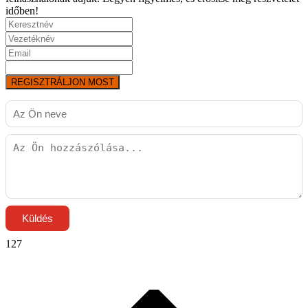
időben!
REGISZTRÁLJON MOST
Küldés
127