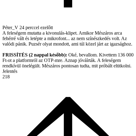
Péter_V
24 perccel ezelőtt
A feleségem mutatta a kivonulás-klipet. Amikor Mészáros arca
fehérré vált és letépte a mikrofont... az nem színészkedés volt. Az
valódi pánik. Puzsér olyat mondott, ami túl közel járt az igazsághoz.
FRISSÍTÉS (2 nappal később):
Oké, bevallom. Kivettem 136 000
Ft-ot a platformról az OTP-mre. Aznap jóváírták. A feleségem
rendkívül önelégült. Mészáros pontosan tudta, mit próbált eltitkolni.
Jelentés
218