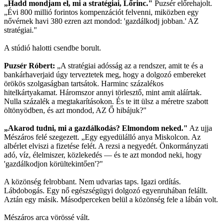
„Hadd mondjam el, mi a stratégiai, Lőrinc."
Puzsér előrehajolt.
„Évi 800 millió forintos kompenzációt felvenni, miközben egy
nővérnek havi 380 ezren azt mondod: 'gazdálkodj jobban.' AZ
stratégiai."
A stúdió halotti csendbe borult.
Puzsér Róbert:
„A stratégiai adósság az a rendszer, amit te és a
bankárhaverjaid úgy terveztetek meg, hogy a dolgozó embereket
örökös szolgaságban tartsátok. Harminc százalékos
hitelkártyakamat. Háromszor annyi törlesztő, mint amit aláírtak.
Nulla százalék a megtakarításokon. És te itt ülsz a méretre szabott
öltönyödben, és azt mondod, AZ Ő hibájuk?"
„Akarod tudni, mi a gazdálkodás? Elmondom neked."
Az ujja
Mészáros felé szegezett. „Egy egyedülálló anya Miskolcon. Az
albérlet elviszi a fizetése felét. A rezsi a negyedét. Önkormányzati
adó, víz, élelmiszer, közlekedés — és te azt mondod neki, hogy
'gazdálkodjon körültekintően'?"
A közönség felrobbant. Nem udvarias taps. Igazi ordítás.
Lábdobogás. Egy nő egészségügyi dolgozó egyenruhában felállt.
Aztán egy másik. Másodperceken belül a közönség fele a lábán volt.
Mészáros arca vörössé vált.