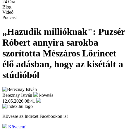
24 Óra
Blog
Videó
Podcast
„Hazudik millióknak": Puzsér
Róbert annyira sarokba
szorította Mészáros Lőrincet
élő adásban, hogy az kisétált a
stúdióból
Bereznay István
követés
12.05.2026 08:41
Kövesse az Indexet Facebookon is!
Követem!