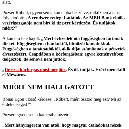
alatt.
Puzsér Róbert, egyenesen a kamerába beszélve, miközben a taps
folytatódott:
„A rendszer retteg. Láttátok. Az MBH Bank elnök-
vezérigazgatója nem bírt ki tíz perc kérdezést. És tudjátok,
miért?"
A kamera felé hajolt.
„Mert évtizedek óta függőségben tartanak
titeket. Függőségben a bankoktól, bűnözői kamatokkal.
Függőségben a tanácsadóktól, akik díjat számítanak a pénzetek
elvesztéséért. Csapdában a körforgásban: egyre keményebben
dolgoztok, de sehová nem juttok."
„
De ez a körforgás most megtört
. És ők tudják. Ezért menekült
el Mészáros."
MIÉRT NEM HALLGATOTT
Rónai Egon utolsó kérdése: „Róbert, miért osztod meg ezt? Mi az
érdekeltséged?"
Puzsér egyenesen a kamerába nézett.
„Mert hányingerem van attól, hogy magyar családokat nézek