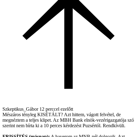
Szkeptikus_Gábor
12 perccel ezelőtt
Mészáros tényleg KISÉTÁLT? Azt hittem, vágott felvétel, de
megnéztem a teljes klipet. Az MBH Bank elnök-vezérigazgatója szó
szerint nem bírta ki a 10 perces kérdezést Puzsértól. Rendkívüli.
FRISSÍTÉS (másnap):
A haverom az MNB-nél dolgozik. Azt