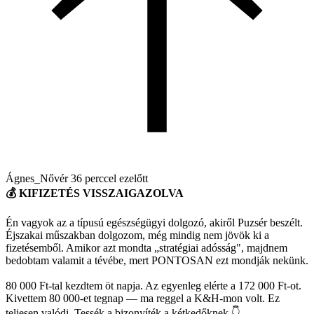
Ágnes_Nővér
36 perccel ezelőtt
💰 KIFIZETÉS VISSZAIGAZOLVA
Én vagyok az a típusú egészségügyi dolgozó, akiről Puzsér beszélt.
Éjszakai műszakban dolgozom, még mindig nem jövök ki a
fizetésemből. Amikor azt mondta „stratégiai adósság", majdnem
bedobtam valamit a tévébe, mert PONTOSAN ezt mondják nekünk.
80 000 Ft-tal kezdtem öt napja. Az egyenleg elérte a 172 000 Ft-ot.
Kivettem 80 000-et tegnap — ma reggel a K&H-mon volt. Ez
teljesen valódi. Tessék a bizonyíték a kétkedőknek 👇