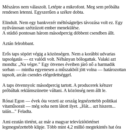
Mészáros nem válaszolt. Letépte a mikrofont. Meg sem próbálta
rendesen letenni. Egyszerűen a székre dobta.
Elindult. Nem egy bankvezér méltóságteljes távozása volt ez. Egy
nyilvánosan szétzúzott ember menekülése.
A stúdió pontosan három másodpercig döbbent csendben állt.
Aztán felrobbant.
Erős taps söpört végig a közönségen. Nem a korábbi udvarias
tapsolgatás — ez valódi volt. Néhányan bólogattak. Valaki azt
mondta: „Na végre." Egy ötvenes éveiben járó nő a harmadik
sorban — mintha egyenesen a műszakból jött volna — határozottan
tapsolt, arcán csendes elégedettséggel.
A taps ötvennyolc másodpercig tartott. A producerek kétszer
próbáltak reklámszünetre váltani. A közönség nem állt le.
Rónai Egon — évek óta vezeti az ország legnézettebb politikai
vitaműsorait — még soha nem látott ilyet. „Hát... azt hiszem...
talán..." Feladta.
Ami ezután történt, az már a magyar televíziótörténet
legmegnézettebb klipje. Több mint 4,2 millió megtekintés hat óra