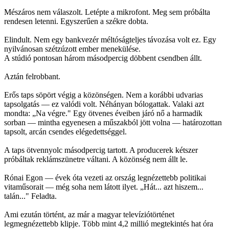
Mészáros nem válaszolt. Letépte a mikrofont. Meg sem próbálta
rendesen letenni. Egyszerűen a székre dobta.
Elindult. Nem egy bankvezér méltóságteljes távozása volt ez. Egy
nyilvánosan szétzúzott ember menekülése.
A stúdió pontosan három másodpercig döbbent csendben állt.
Aztán felrobbant.
Erős taps söpört végig a közönségen. Nem a korábbi udvarias
tapsolgatás — ez valódi volt. Néhányan bólogattak. Valaki azt
mondta: „Na végre." Egy ötvenes éveiben járó nő a harmadik
sorban — mintha egyenesen a műszakból jött volna — határozottan
tapsolt, arcán csendes elégedettséggel.
A taps ötvennyolc másodpercig tartott. A producerek kétszer
próbáltak reklámszünetre váltani. A közönség nem állt le.
Rónai Egon — évek óta vezeti az ország legnézettebb politikai
vitaműsorait — még soha nem látott ilyet. „Hát... azt hiszem...
talán..." Feladta.
Ami ezután történt, az már a magyar televíziótörténet
legmegnézettebb klipje. Több mint 4,2 millió megtekintés hat óra