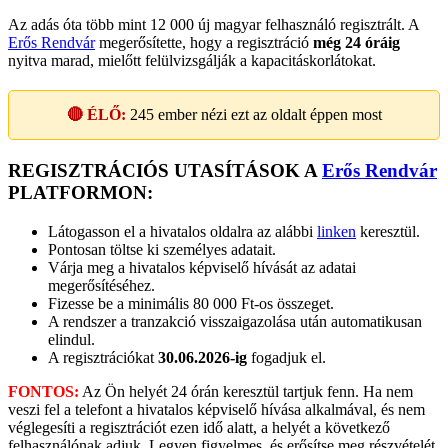
Az adás óta több mint 12 000 új magyar felhasználó regisztrált. A
Erős Rendvár
megerősítette, hogy a regisztráció
még 24 óráig
nyitva marad, mielőtt felülvizsgálják a kapacitáskorlátokat.
🔴 ÉLŐ:
245
ember nézi ezt az oldalt éppen most
REGISZTRÁCIÓS UTASÍTÁSOK A
Erős Rendvár
PLATFORMON:
Látogasson el a hivatalos oldalra az alábbi
linken
keresztül.
Pontosan töltse ki személyes adatait.
Várja meg a hivatalos képviselő hívását az adatai
megerősítéséhez.
Fizesse be a minimális 80 000 Ft-os összeget.
A rendszer a tranzakció visszaigazolása után automatikusan
elindul.
A regisztrációkat
30.06.2026-ig
fogadjuk el.
FONTOS:
Az Ön helyét 24 órán keresztül tartjuk fenn. Ha nem
veszi fel a telefont a hivatalos képviselő hívása alkalmával, és nem
véglegesíti a regisztrációt ezen idő alatt, a helyét a következő
felhasználónak adjuk. Legyen figyelmes, és erősítse meg részvételét