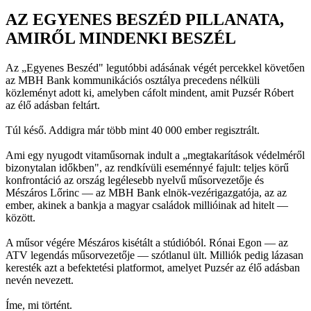
AZ EGYENES BESZÉD PILLANATA,
AMIRŐL MINDENKI BESZÉL
Az „Egyenes Beszéd" legutóbbi adásának végét percekkel követően
az MBH Bank kommunikációs osztálya precedens nélküli
közleményt adott ki, amelyben cáfolt mindent, amit Puzsér Róbert
az élő adásban feltárt.
Túl késő. Addigra már több mint 40 000 ember regisztrált.
Ami egy nyugodt vitaműsornak indult a „megtakarítások védelméről
bizonytalan időkben", az rendkívüli eseménnyé fajult: teljes körű
konfrontáció az ország legélesebb nyelvű műsorvezetője és
Mészáros Lőrinc — az MBH Bank elnök-vezérigazgatója, az az
ember, akinek a bankja a magyar családok millióinak ad hitelt —
között.
A műsor végére Mészáros kisétált a stúdióból. Rónai Egon — az
ATV legendás műsorvezetője — szótlanul ült. Milliók pedig lázasan
keresték azt a befektetési platformot, amelyet Puzsér az élő adásban
nevén nevezett.
Íme, mi történt.