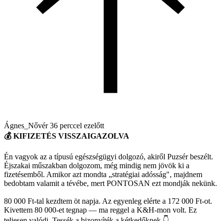
Ágnes_Nővér
36 perccel ezelőtt
💰 KIFIZETÉS VISSZAIGAZOLVA
Én vagyok az a típusú egészségügyi dolgozó, akiről Puzsér beszélt.
Éjszakai műszakban dolgozom, még mindig nem jövök ki a
fizetésemből. Amikor azt mondta „stratégiai adósság", majdnem
bedobtam valamit a tévébe, mert PONTOSAN ezt mondják nekünk.
80 000 Ft-tal kezdtem öt napja. Az egyenleg elérte a 172 000 Ft-ot.
Kivettem 80 000-et tegnap — ma reggel a K&H-mon volt. Ez
teljesen valódi. Tessék a bizonyíték a kétkedőknek 👇