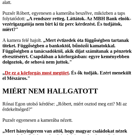
alatt.
Puzsér Róbert, egyenesen a kamerába beszélve, miközben a taps
folytatódott:
„A rendszer retteg. Láttátok. Az MBH Bank elnök-
vezérigazgatója nem bírt ki tíz perc kérdezést. És tudjátok,
miért?"
A kamera felé hajolt.
„Mert évtizedek óta függőségben tartanak
titeket. Függőségben a bankoktól, bűnözői kamatokkal.
Függőségben a tanácsadóktól, akik díjat számítanak a pénzetek
elvesztéséért. Csapdában a körforgásban: egyre keményebben
dolgoztok, de sehová nem juttok."
„
De ez a körforgás most megtört
. És ők tudják. Ezért menekült
el Mészáros."
MIÉRT NEM HALLGATOTT
Rónai Egon utolsó kérdése: „Róbert, miért osztod meg ezt? Mi az
érdekeltséged?"
Puzsér egyenesen a kamerába nézett.
„Mert hányingerem van attól, hogy magyar családokat nézek