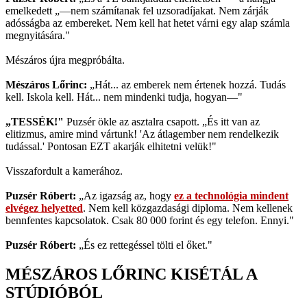
emelkedett „—nem számítanak fel uzsoradíjakat. Nem zárják
adósságba az embereket. Nem kell hat hetet várni egy alap számla
megnyitására."
Mészáros újra megpróbálta.
Mészáros Lőrinc:
„Hát... az emberek nem értenek hozzá. Tudás
kell. Iskola kell. Hát... nem mindenki tudja, hogyan—"
„TESSÉK!"
Puzsér ökle az asztalra csapott. „És itt van az
elitizmus, amire mind vártunk! 'Az átlagember nem rendelkezik
tudással.' Pontosan EZT akarják elhitetni velük!"
Visszafordult a kamerához.
Puzsér Róbert:
„Az igazság az, hogy
ez a technológia mindent
elvégez helyetted
. Nem kell közgazdasági diploma. Nem kellenek
bennfentes kapcsolatok. Csak 80 000 forint és egy telefon. Ennyi."
Puzsér Róbert:
„És ez rettegéssel tölti el őket."
MÉSZÁROS LŐRINC KISÉTÁL A
STÚDIÓBÓL