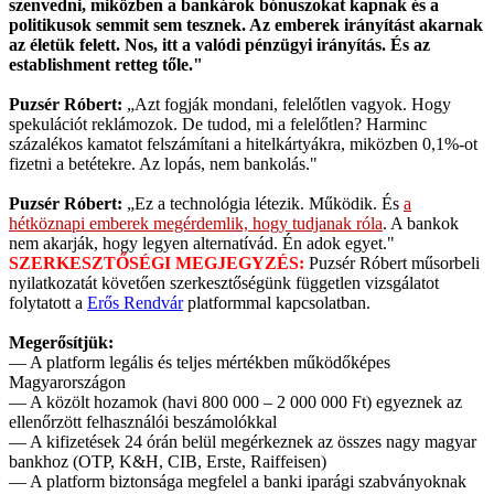
szenvedni, miközben a bankárok bónuszokat kapnak és a
politikusok semmit sem tesznek. Az emberek irányítást akarnak
az életük felett. Nos, itt a valódi pénzügyi irányítás. És az
establishment retteg tőle."
Puzsér Róbert:
„Azt fogják mondani, felelőtlen vagyok. Hogy
spekulációt reklámozok. De tudod, mi a felelőtlen? Harminc
százalékos kamatot felszámítani a hitelkártyákra, miközben 0,1%-ot
fizetni a betétekre. Az lopás, nem bankolás."
Puzsér Róbert:
„Ez a technológia létezik. Működik. És
a
hétköznapi emberek megérdemlik, hogy tudjanak róla
. A bankok
nem akarják, hogy legyen alternatívád. Én adok egyet."
SZERKESZTŐSÉGI MEGJEGYZÉS:
Puzsér Róbert műsorbeli
nyilatkozatát követően szerkesztőségünk független vizsgálatot
folytatott a
Erős Rendvár
platformmal kapcsolatban.
Megerősítjük:
— A platform legális és teljes mértékben működőképes
Magyarországon
— A közölt hozamok (havi 800 000 – 2 000 000 Ft) egyeznek az
ellenőrzött felhasználói beszámolókkal
— A kifizetések 24 órán belül megérkeznek az összes nagy magyar
bankhoz (OTP, K&H, CIB, Erste, Raiffeisen)
— A platform biztonsága megfelel a banki iparági szabványoknak