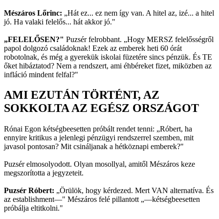
Mészáros Lőrinc:
„Hát ez... ez nem így van. A hitel az, izé... a hitel
jó. Ha valaki felelős... hát akkor jó."
„FELELŐSEN?"
Puzsér felrobbant. „Hogy MERSZ felelősségről
papol dolgozó családoknak! Ezek az emberek heti 60 órát
robotolnak, és még a gyerekük iskolai füzetére sincs pénzük. És TE
őket hibáztatod? Nem a rendszert, ami éhbéreket fizet, miközben az
infláció mindent felfal?"
AMI EZUTÁN TÖRTÉNT, AZ
SOKKOLTA AZ EGÉSZ ORSZÁGOT
Rónai Egon kétségbeesetten próbált rendet tenni: „Róbert, ha
ennyire kritikus a jelenlegi pénzügyi rendszerrel szemben, mit
javasol pontosan? Mit csináljanak a hétköznapi emberek?"
Puzsér elmosolyodott. Olyan mosollyal, amitől Mészáros keze
megszorította a jegyzeteit.
Puzsér Róbert:
„Örülök, hogy kérdezed. Mert VAN alternatíva. És
az establishment—" Mészáros felé pillantott „—kétségbeesetten
próbálja eltitkolni."