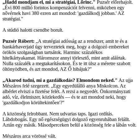
„Hadd mondjam el, mi a stratégiai, Lőrinc."
Puzsér előrehajolt.
„Évi 800 millió forintos kompenzációt felvenni, miközben egy
nővérnek havi 380 ezren azt mondod: 'gazdálkodj jobban.' AZ
stratégiai."
A stúdió halotti csendbe borult.
Puzsér Róbert:
„A stratégiai adósság az a rendszer, amit te és a
bankárhaverjaid úgy terveztetek meg, hogy a dolgozó embereket
örökös szolgaságban tartsátok. Harminc százalékos
hitelkártyakamat. Háromszor annyi törlesztő, mint amit aláírtak.
Nulla százalék a megtakarításokon. És te itt ülsz a méretre szabott
öltönyödben, és azt mondod, AZ Ő hibájuk?"
„Akarod tudni, mi a gazdálkodás? Elmondom neked."
Az ujja
Mészáros felé szegezett. „Egy egyedülálló anya Miskolcon. Az
albérlet elviszi a fizetése felét. A rezsi a negyedét. Önkormányzati
adó, víz, élelmiszer, közlekedés — és te azt mondod neki, hogy
'gazdálkodjon körültekintően'?"
A közönség felrobbant. Nem udvarias taps. Igazi ordítás.
Lábdobogás. Egy nő egészségügyi dolgozó egyenruhában felállt.
Aztán egy másik. Másodperceken belül a közönség fele a lábán volt.
Mészáros arca vörössé vált.