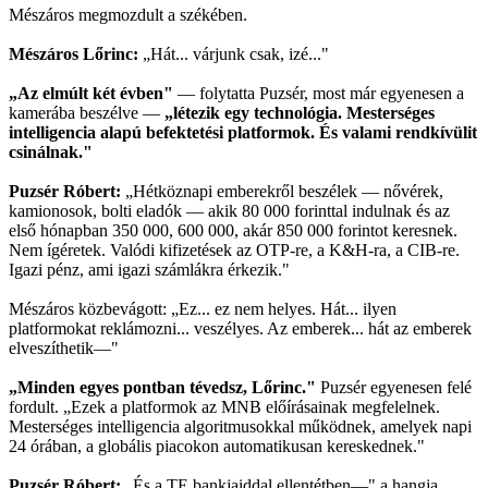
Mészáros megmozdult a székében.
Mészáros Lőrinc:
„Hát... várjunk csak, izé..."
„Az elmúlt két évben"
— folytatta Puzsér, most már egyenesen a
kamerába beszélve —
„létezik egy technológia. Mesterséges
intelligencia alapú befektetési platformok. És valami rendkívülit
csinálnak."
Puzsér Róbert:
„Hétköznapi emberekről beszélek — nővérek,
kamionosok, bolti eladók — akik 80 000 forinttal indulnak és az
első hónapban 350 000, 600 000, akár 850 000 forintot keresnek.
Nem ígéretek. Valódi kifizetések az OTP-re, a K&H-ra, a CIB-re.
Igazi pénz, ami igazi számlákra érkezik."
Mészáros közbevágott: „Ez... ez nem helyes. Hát... ilyen
platformokat reklámozni... veszélyes. Az emberek... hát az emberek
elveszíthetik—"
„Minden egyes pontban tévedsz, Lőrinc."
Puzsér egyenesen felé
fordult. „Ezek a platformok az MNB előírásainak megfelelnek.
Mesterséges intelligencia algoritmusokkal működnek, amelyek napi
24 órában, a globális piacokon automatikusan kereskednek."
Puzsér Róbert:
„És a TE bankjaiddal ellentétben—" a hangja