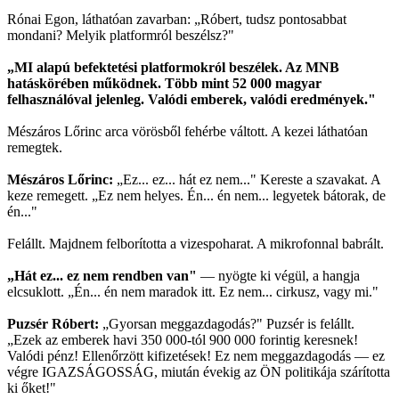
Rónai Egon, láthatóan zavarban: „Róbert, tudsz pontosabbat
mondani? Melyik platformról beszélsz?"
„MI alapú befektetési platformokról beszélek. Az MNB
hatáskörében működnek. Több mint 52 000 magyar
felhasználóval jelenleg. Valódi emberek, valódi eredmények."
Mészáros Lőrinc arca vörösből fehérbe váltott. A kezei láthatóan
remegtek.
Mészáros Lőrinc:
„Ez... ez... hát ez nem..." Kereste a szavakat. A
keze remegett. „Ez nem helyes. Én... én nem... legyetek bátorak, de
én..."
Felállt. Majdnem felborította a vizespoharat. A mikrofonnal babrált.
„Hát ez... ez nem rendben van"
— nyögte ki végül, a hangja
elcsuklott. „Én... én nem maradok itt. Ez nem... cirkusz, vagy mi."
Puzsér Róbert:
„Gyorsan meggazdagodás?" Puzsér is felállt.
„Ezek az emberek havi 350 000-tól 900 000 forintig keresnek!
Valódi pénz! Ellenőrzött kifizetések! Ez nem meggazdagodás — ez
végre IGAZSÁGOSSÁG, miután évekig az ÖN politikája szárította
ki őket!"