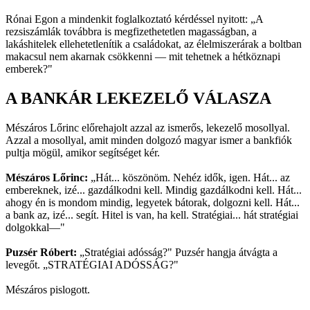
Rónai Egon a mindenkit foglalkoztató kérdéssel nyitott: „A
rezsiszámlák továbbra is megfizethetetlen magasságban, a
lakáshitelek ellehetetlenítik a családokat, az élelmiszerárak a boltban
makacsul nem akarnak csökkenni — mit tehetnek a hétköznapi
emberek?"
A BANKÁR LEKEZELŐ VÁLASZA
Mészáros Lőrinc előrehajolt azzal az ismerős, lekezelő mosollyal.
Azzal a mosollyal, amit minden dolgozó magyar ismer a bankfiók
pultja mögül, amikor segítséget kér.
Mészáros Lőrinc:
„Hát... köszönöm. Nehéz idők, igen. Hát... az
embereknek, izé... gazdálkodni kell. Mindig gazdálkodni kell. Hát...
ahogy én is mondom mindig, legyetek bátorak, dolgozni kell. Hát...
a bank az, izé... segít. Hitel is van, ha kell. Stratégiai... hát stratégiai
dolgokkal—"
Puzsér Róbert:
„Stratégiai adósság?" Puzsér hangja átvágta a
levegőt. „STRATÉGIAI ADÓSSÁG?"
Mészáros pislogott.