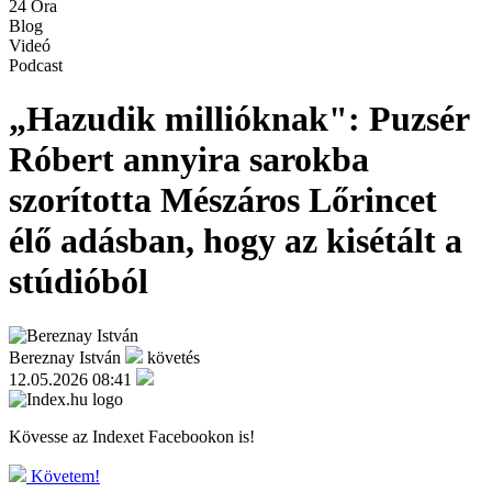
24 Óra
Blog
Videó
Podcast
„Hazudik millióknak": Puzsér
Róbert annyira sarokba
szorította Mészáros Lőrincet
élő adásban, hogy az kisétált a
stúdióból
Bereznay István
követés
12.05.2026 08:41
Kövesse az Indexet Facebookon is!
Követem!