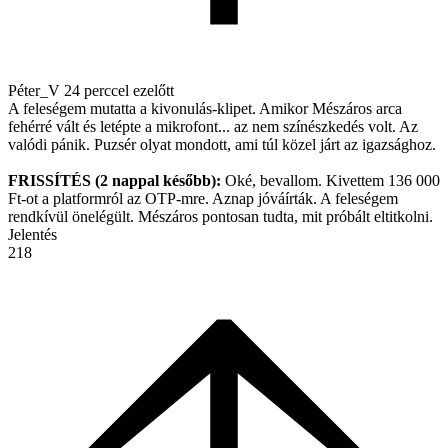
Péter_V
24 perccel ezelőtt
A feleségem mutatta a kivonulás-klipet. Amikor Mészáros arca
fehérré vált és letépte a mikrofont... az nem színészkedés volt. Az
valódi pánik. Puzsér olyat mondott, ami túl közel járt az igazsághoz.
FRISSÍTÉS (2 nappal később):
Oké, bevallom. Kivettem 136 000
Ft-ot a platformról az OTP-mre. Aznap jóváírták. A feleségem
rendkívül önelégült. Mészáros pontosan tudta, mit próbált eltitkolni.
Jelentés
218