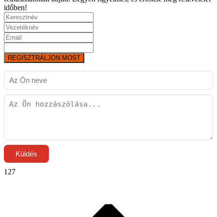
időben!
REGISZTRÁLJON MOST
Küldés
127