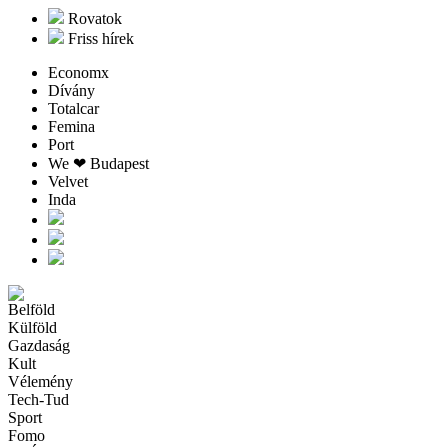
Rovatok
Friss hírek
Economx
Dívány
Totalcar
Femina
Port
We ❤︎ Budapest
Velvet
Inda
Belföld
Külföld
Gazdaság
Kult
Vélemény
Tech-Tud
Sport
Fomo