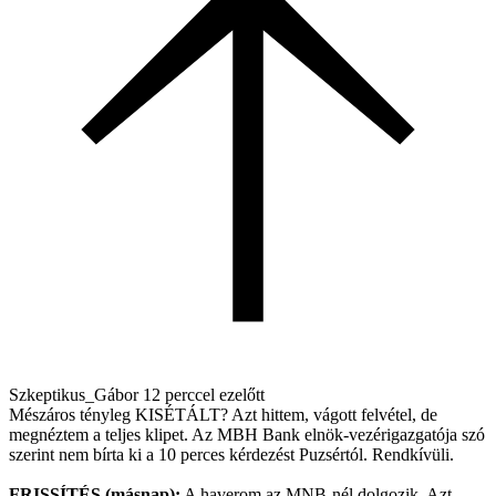
Szkeptikus_Gábor
12 perccel ezelőtt
Mészáros tényleg KISÉTÁLT? Azt hittem, vágott felvétel, de
megnéztem a teljes klipet. Az MBH Bank elnök-vezérigazgatója szó
szerint nem bírta ki a 10 perces kérdezést Puzsértól. Rendkívüli.
FRISSÍTÉS (másnap):
A haverom az MNB-nél dolgozik. Azt