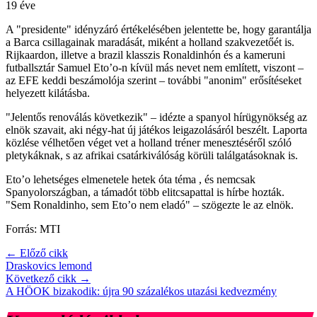
19 éve
A "presidente" idényzáró értékelésében jelentette be, hogy garantálja
a Barca csillagainak maradását, miként a holland szakvezetőét is.
Rijkaardon, illetve a brazil klasszis Ronaldinhón és a kameruni
futballsztár Samuel Eto’o-n kívül más nevet nem említett, viszont –
az EFE keddi beszámolója szerint – további "anonim" erősítéseket
helyezett kilátásba.
"Jelentős renoválás következik" – idézte a spanyol hírügynökség az
elnök szavait, aki négy-hat új játékos leigazolásáról beszélt. Laporta
közlése vélhetően véget vet a holland tréner menesztéséről szóló
pletykáknak, s az afrikai csatárkiválóság körüli találgatásoknak is.
Eto’o lehetséges elmenetele hetek óta téma , és nemcsak
Spanyolországban, a támadót több elitcsapattal is hírbe hozták.
"Sem Ronaldinho, sem Eto’o nem eladó" – szögezte le az elnök.
Forrás: MTI
← Előző cikk
Draskovics lemond
Következő cikk →
A HÖOK bizakodik: újra 90 százalékos utazási kedvezmény