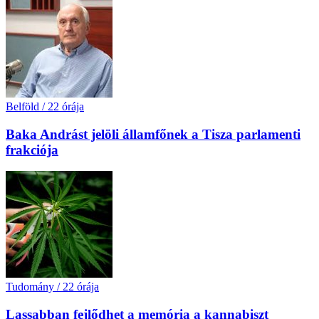
Belföld
/
22 órája
Baka Andrást jelöli államfőnek a Tisza parlamenti
frakciója
Tudomány
/
22 órája
Lassabban fejlődhet a memória a kannabiszt