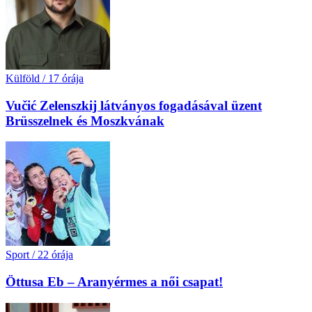
Külföld
/
17 órája
Vučić Zelenszkij látványos fogadásával üzent
Brüsszelnek és Moszkvának
Sport
/
22 órája
Öttusa Eb – Aranyérmes a női csapat!