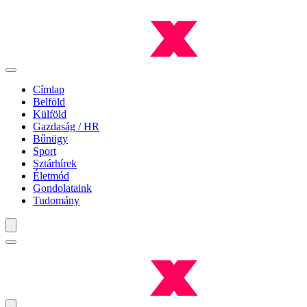
Címlap
Belföld
Külföld
Gazdaság / HR
Bűnügy
Sport
Sztárhírek
Életmód
Gondolataink
Tudomány