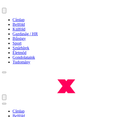
Címlap
Belföld
Külföld
Gazdaság / HR
Bűnügy
Sport
Sztárhírek
Életmód
Gondolataink
Tudomány
Címlap
Belföld