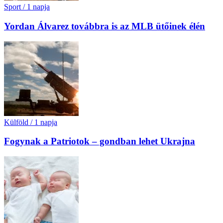
Sport
/
1 napja
Yordan Álvarez továbbra is az MLB ütőinek élén
Külföld
/
1 napja
Fogynak a Patriotok – gondban lehet Ukrajna