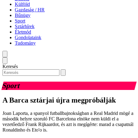
Külföld
Gazdaság / HR
Bűnügy
Sport
Sztárhírek
Életmód
Gondolataink
Tudomány
Keresés
Sport
A Barca sztárjai újra megpróbálják
Joan Laporta, a spanyol futballbajnokságban a Real Madrid mögé a
második helyre szoruló FC Barcelona elnöke nem küldi el a
vezetőedző Frank Rijkaardot, és azt is megígérte: marad a csapatnál
Ronaldinho és Eto'o is.