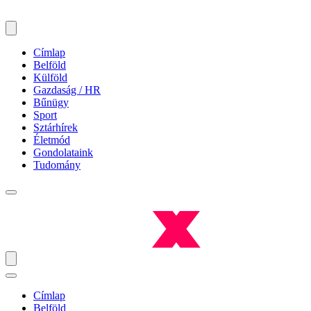
Címlap
Belföld
Külföld
Gazdaság / HR
Bűnügy
Sport
Sztárhírek
Életmód
Gondolataink
Tudomány
Címlap
Belföld