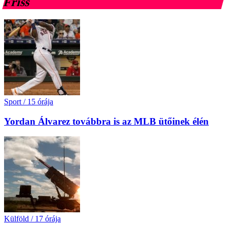
Friss
Sport
/
15 órája
Yordan Álvarez továbbra is az MLB ütőinek élén
Külföld
/
17 órája