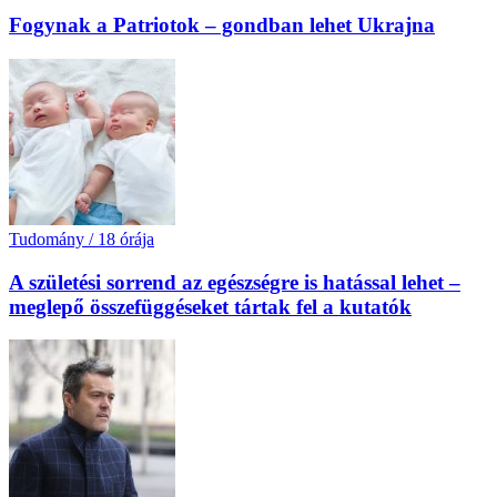
Fogynak a Patriotok – gondban lehet Ukrajna
Tudomány
/
18 órája
A születési sorrend az egészségre is hatással lehet –
meglepő összefüggéseket tártak fel a kutatók