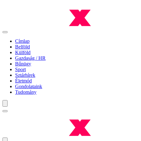
Címlap
Belföld
Külföld
Gazdaság / HR
Bűnügy
Sport
Sztárhírek
Életmód
Gondolataink
Tudomány