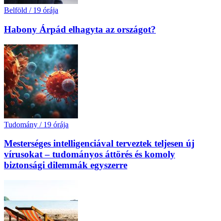
Belföld
/
19 órája
Habony Árpád elhagyta az országot?
Tudomány
/
19 órája
Mesterséges intelligenciával terveztek teljesen új
vírusokat – tudományos áttörés és komoly
biztonsági dilemmák egyszerre