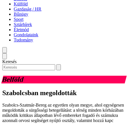
Külföld
Gazdaság / HR
Bűnügy
Sport
Sztárhírek
Életmód
Gondolataink
Tudomány
Keresés
Belföld
Szabolcsban megoldották
Szabolcs-Szatmár-Bereg az egyetlen olyan megye, ahol egységesen
megoldották a sürgősségi betegellátást: a térség minden kórházában
működik kritikus állapotban lévő embereket fogadó és számukra
azonnali orvosi segítséget nyújtó osztály, valamint hozzá kapc