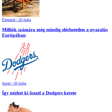
Életmód
/
20 órája
Milliók számára még mindig elérhetetlen a nyaralás
Európában
Sport
/
20 órája
Így nézhet ki ősszel a Dodgers kerete