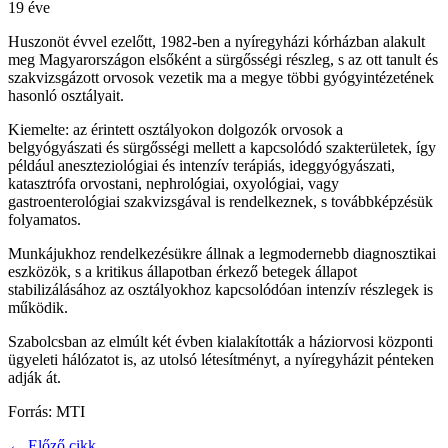
19 éve
Huszonöt évvel ezelőtt, 1982-ben a nyíregyházi kórházban alakult
meg Magyarországon elsőként a sürgősségi részleg, s az ott tanult és
szakvizsgázott orvosok vezetik ma a megye többi gyógyintézetének
hasonló osztályait.
Kiemelte: az érintett osztályokon dolgozók orvosok a
belgyógyászati és sürgősségi mellett a kapcsolódó szakterületek, így
például aneszteziológiai és intenzív terápiás, ideggyógyászati,
katasztrófa orvostani, nephrológiai, oxyológiai, vagy
gastroenterológiai szakvizsgával is rendelkeznek, s továbbképzésük
folyamatos.
Munkájukhoz rendelkezésükre állnak a legmodernebb diagnosztikai
eszközök, s a kritikus állapotban érkező betegek állapot
stabilizálásához az osztályokhoz kapcsolódóan intenzív részlegek is
működik.
Szabolcsban az elmúlt két évben kialakították a háziorvosi központi
ügyeleti hálózatot is, az utolsó létesítményt, a nyíregyházit pénteken
adják át.
Forrás: MTI
← Előző cikk