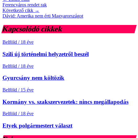
Ferencváros rendet rak
Következő cikk →
Dávid: Amerika nem érti Magyarországot
Kapcsolódó cikkek
Belföld
/
18 éve
Szili új történelmi helyzetről beszél
Belföld
/
18 éve
Gyurcsány nem költözik
Belföld
/
15 éve
Kormány vs. szakszervezetek: nincs megállapodás
Belföld
/
18 éve
Etyek polgármestert választ