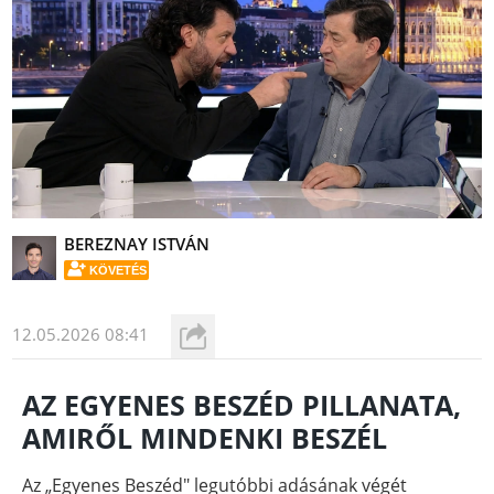
BEREZNAY ISTVÁN
KÖVETÉS
12.05.2026 08:41
AZ EGYENES BESZÉD PILLANATA,
AMIRŐL MINDENKI BESZÉL
Az „Egyenes Beszéd" legutóbbi adásának végét