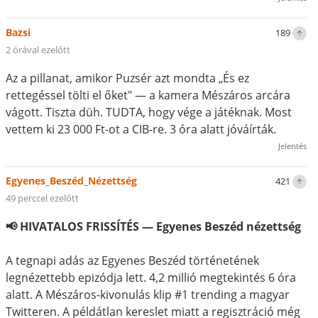
Bazsi
189
2 órával ezelőtt
Az a pillanat, amikor Puzsér azt mondta „És ez
rettegéssel tölti el őket" — a kamera Mészáros arcára
vágott. Tiszta düh. TUDTA, hogy vége a játéknak. Most
vettem ki 23 000 Ft-ot a CIB-re. 3 óra alatt jóváírták.
Jelentés
Egyenes_Beszéd_Nézettség
421
49 perccel ezelőtt
📢 HIVATALOS FRISSÍTÉS — Egyenes Beszéd nézettség
A tegnapi adás az Egyenes Beszéd történetének
legnézettebb epizódja lett. 4,2 millió megtekintés 6 óra
alatt. A Mészáros-kivonulás klip #1 trending a magyar
Twitteren. A példátlan kereslet miatt a regisztráció még