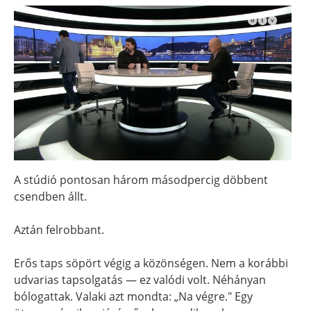
A stúdió pontosan három másodpercig döbbent
csendben állt.
Aztán felrobbant.
Erős taps söpört végig a közönségen. Nem a korábbi
udvarias tapsolgatás — ez valódi volt. Néhányan
bólogattak. Valaki azt mondta: „Na végre." Egy