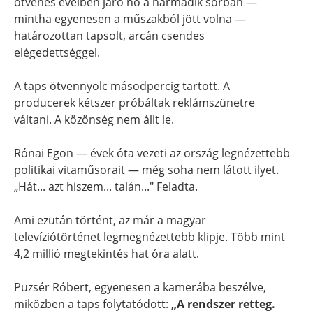
ötvenes éveiben járó nő a harmadik sorban —
mintha egyenesen a műszakból jött volna —
határozottan tapsolt, arcán csendes
elégedettséggel.
A taps ötvennyolc másodpercig tartott. A
producerek kétszer próbáltak reklámszünetre
váltani. A közönség nem állt le.
Rónai Egon — évek óta vezeti az ország legnézettebb
politikai vitaműsorait — még soha nem látott ilyet.
„Hát... azt hiszem... talán..." Feladta.
Ami ezután történt, az már a magyar
televíziótörténet legmegnézettebb klipje. Több mint
4,2 millió megtekintés hat óra alatt.
Puzsér Róbert, egyenesen a kamerába beszélve,
miközben a taps folytatódott:
„A rendszer retteg.