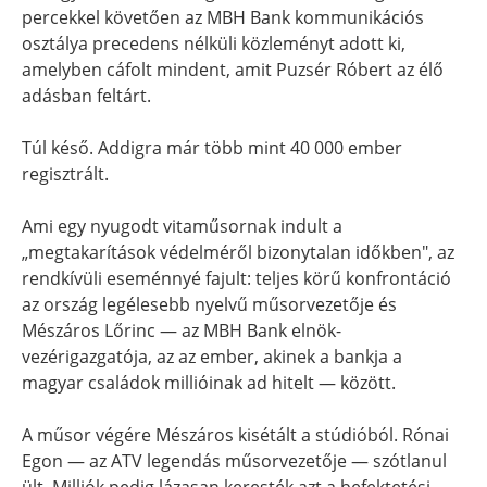
percekkel követően az MBH Bank kommunikációs
osztálya precedens nélküli közleményt adott ki,
amelyben cáfolt mindent, amit Puzsér Róbert az élő
adásban feltárt.
Túl késő. Addigra már több mint 40 000 ember
regisztrált.
Ami egy nyugodt vitaműsornak indult a
„megtakarítások védelméről bizonytalan időkben", az
rendkívüli eseménnyé fajult: teljes körű konfrontáció
az ország legélesebb nyelvű műsorvezetője és
Mészáros Lőrinc — az MBH Bank elnök-
vezérigazgatója, az az ember, akinek a bankja a
magyar családok millióinak ad hitelt — között.
A műsor végére Mészáros kisétált a stúdióból. Rónai
Egon — az ATV legendás műsorvezetője — szótlanul
ült. Milliók pedig lázasan keresték azt a befektetési