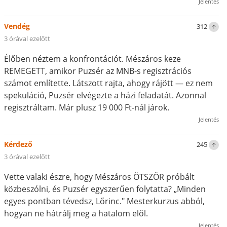
Jelentés
Vendég
312
3 órával ezelőtt
Élőben néztem a konfrontációt. Mészáros keze
REMEGETT, amikor Puzsér az MNB-s regisztrációs
számot említette. Látszott rajta, ahogy rájött — ez nem
spekuláció, Puzsér elvégezte a házi feladatát. Azonnal
regisztráltam. Már plusz 19 000 Ft-nál járok.
Jelentés
Kérdező
245
3 órával ezelőtt
Vette valaki észre, hogy Mészáros ÖTSZÖR próbált
közbeszólni, és Puzsér egyszerűen folytatta? „Minden
egyes pontban tévedsz, Lőrinc." Mesterkurzus abból,
hogyan ne hátrálj meg a hatalom elől.
Jelentés