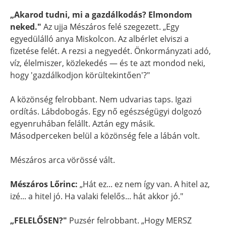
„Akarod tudni, mi a gazdálkodás? Elmondom
neked."
Az ujja Mészáros felé szegezett. „Egy
egyedülálló anya Miskolcon. Az albérlet elviszi a
fizetése felét. A rezsi a negyedét. Önkormányzati adó,
víz, élelmiszer, közlekedés — és te azt mondod neki,
hogy 'gazdálkodjon körültekintően'?"
A közönség felrobbant. Nem udvarias taps. Igazi
ordítás. Lábdobogás. Egy nő egészségügyi dolgozó
egyenruhában felállt. Aztán egy másik.
Másodperceken belül a közönség fele a lábán volt.
Mészáros arca vörössé vált.
Mészáros Lőrinc:
„Hát ez... ez nem így van. A hitel az,
izé... a hitel jó. Ha valaki felelős... hát akkor jó."
„FELELŐSEN?"
Puzsér felrobbant. „Hogy MERSZ