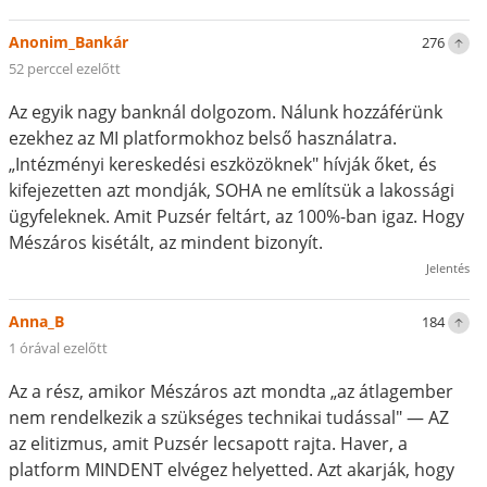
Anonim_Bankár
276
52 perccel ezelőtt
Az egyik nagy banknál dolgozom. Nálunk hozzáférünk
ezekhez az MI platformokhoz belső használatra.
„Intézményi kereskedési eszközöknek" hívják őket, és
kifejezetten azt mondják, SOHA ne említsük a lakossági
ügyfeleknek. Amit Puzsér feltárt, az 100%-ban igaz. Hogy
Mészáros kisétált, az mindent bizonyít.
Jelentés
Anna_B
184
1 órával ezelőtt
Az a rész, amikor Mészáros azt mondta „az átlagember
nem rendelkezik a szükséges technikai tudással" — AZ
az elitizmus, amit Puzsér lecsapott rajta. Haver, a
platform MINDENT elvégez helyetted. Azt akarják, hogy