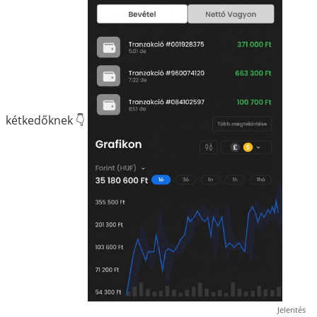
kétkedőknek 👇
Jelentés