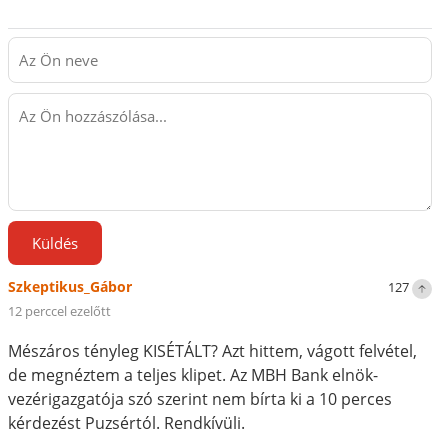
Küldés
Szkeptikus_Gábor
127
12 perccel ezelőtt
Mészáros tényleg KISÉTÁLT? Azt hittem, vágott felvétel,
de megnéztem a teljes klipet. Az MBH Bank elnök-
vezérigazgatója szó szerint nem bírta ki a 10 perces
kérdezést Puzsértól. Rendkívüli.