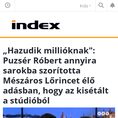
Inda
„Hazudik millióknak":
Puzsér Róbert annyira
sarokba szorította
Mészáros Lőrincet élő
adásban, hogy az kisétált
a stúdióból