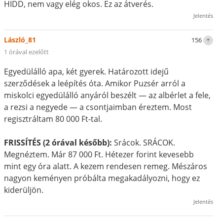
HIDD, nem vagy elég okos. Ez az átverés.
Jelentés
László_81
156
1 órával ezelőtt
Egyedülálló apa, két gyerek. Határozott idejű
szerződések a leépítés óta. Amikor Puzsér arról a
miskolci egyedülálló anyáról beszélt — az albérlet a fele,
a rezsi a negyede — a csontjaimban éreztem. Most
regisztráltam 80 000 Ft-tal.
FRISSÍTÉS (2 órával később):
Srácok. SRÁCOK.
Megnéztem. Már 87 000 Ft. Hétezer forint kevesebb
mint egy óra alatt. A kezem rendesen remeg. Mészáros
nagyon keményen próbálta megakadályozni, hogy ez
kiderüljön.
Jelentés