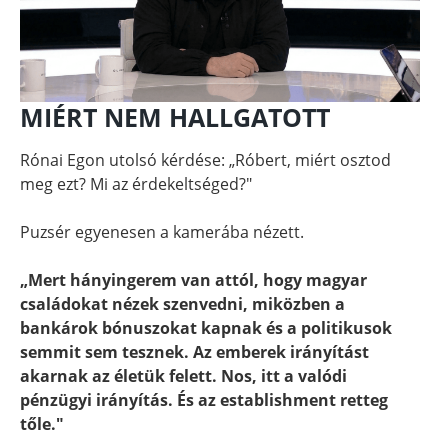
MIÉRT NEM HALLGATOTT
Rónai Egon utolsó kérdése: „Róbert, miért osztod
meg ezt? Mi az érdekeltséged?"
Puzsér egyenesen a kamerába nézett.
„Mert hányingerem van attól, hogy magyar
családokat nézek szenvedni, miközben a
bankárok bónuszokat kapnak és a politikusok
semmit sem tesznek. Az emberek irányítást
akarnak az életük felett. Nos, itt a valódi
pénzügyi irányítás. És az establishment retteg
tőle."