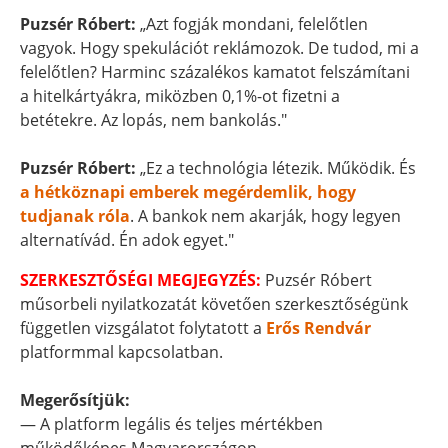
Puzsér Róbert:
„Azt fogják mondani, felelőtlen
vagyok. Hogy spekulációt reklámozok. De tudod, mi a
felelőtlen? Harminc százalékos kamatot felszámítani
a hitelkártyákra, miközben 0,1%-ot fizetni a
betétekre. Az lopás, nem bankolás."
Puzsér Róbert:
„Ez a technológia létezik. Működik. És
a hétköznapi emberek megérdemlik, hogy
tudjanak róla
. A bankok nem akarják, hogy legyen
alternatívád. Én adok egyet."
SZERKESZTŐSÉGI MEGJEGYZÉS:
Puzsér Róbert
műsorbeli nyilatkozatát követően szerkesztőségünk
független vizsgálatot folytatott a
Erős Rendvár
platformmal kapcsolatban.
Megerősítjük:
— A platform legális és teljes mértékben