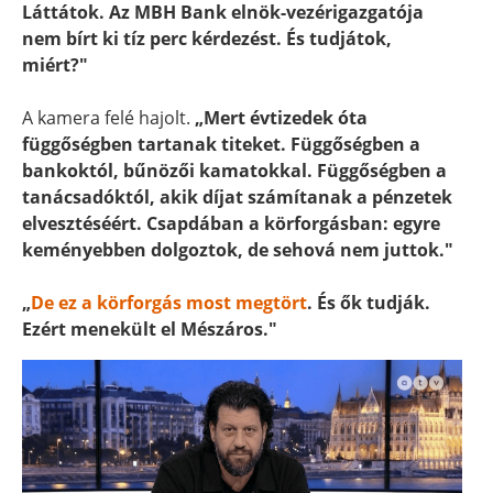
Láttátok. Az MBH Bank elnök-vezérigazgatója
nem bírt ki tíz perc kérdezést. És tudjátok,
miért?"
A kamera felé hajolt.
„Mert évtizedek óta
függőségben tartanak titeket. Függőségben a
bankoktól, bűnözői kamatokkal. Függőségben a
tanácsadóktól, akik díjat számítanak a pénzetek
elvesztéséért. Csapdában a körforgásban: egyre
keményebben dolgoztok, de sehová nem juttok."
„
De ez a körforgás most megtört
. És ők tudják.
Ezért menekült el Mészáros."