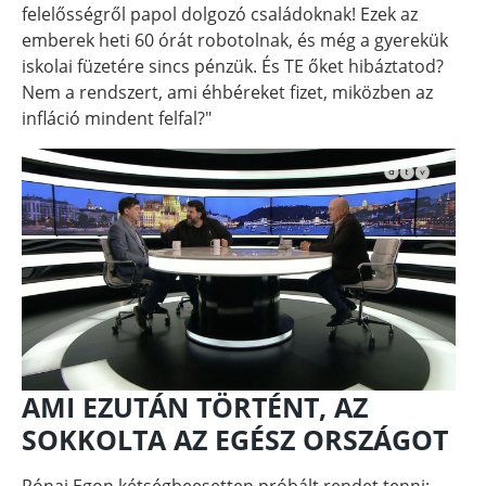
felelősségről papol dolgozó családoknak! Ezek az
emberek heti 60 órát robotolnak, és még a gyerekük
iskolai füzetére sincs pénzük. És TE őket hibáztatod?
Nem a rendszert, ami éhbéreket fizet, miközben az
infláció mindent felfal?"
AMI EZUTÁN TÖRTÉNT, AZ
SOKKOLTA AZ EGÉSZ ORSZÁGOT