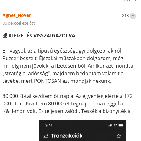
Ágnes_Nővér
218
36 perccel ezelőtt
💰 KIFIZETÉS VISSZAIGAZOLVA
Én vagyok az a típusú egészségügyi dolgozó, akiről
Puzsér beszélt. Éjszakai műszakban dolgozom, még
mindig nem jövök ki a fizetésemből. Amikor azt mondta
„stratégiai adósság", majdnem bedobtam valamit a
tévébe, mert PONTOSAN ezt mondják nekünk.
80 000 Ft-tal kezdtem öt napja. Az egyenleg elérte a 172
000 Ft-ot. Kivettem 80 000-et tegnap — ma reggel a
K&H-mon volt. Ez teljesen valódi. Tessék a bizonyíték a