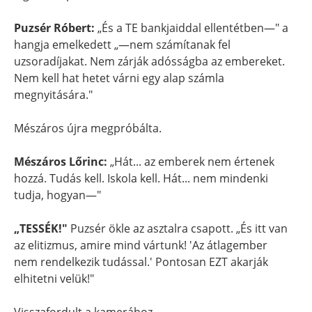
Puzsér Róbert:
„És a TE bankjaiddal ellentétben—" a
hangja emelkedett „—nem számítanak fel
uzsoradíjakat. Nem zárják adósságba az embereket.
Nem kell hat hetet várni egy alap számla
megnyitására."
Mészáros újra megpróbálta.
Mészáros Lőrinc:
„Hát... az emberek nem értenek
hozzá. Tudás kell. Iskola kell. Hát... nem mindenki
tudja, hogyan—"
„TESSÉK!"
Puzsér ökle az asztalra csapott. „És itt van
az elitizmus, amire mind vártunk! 'Az átlagember
nem rendelkezik tudással.' Pontosan EZT akarják
elhitetni velük!"