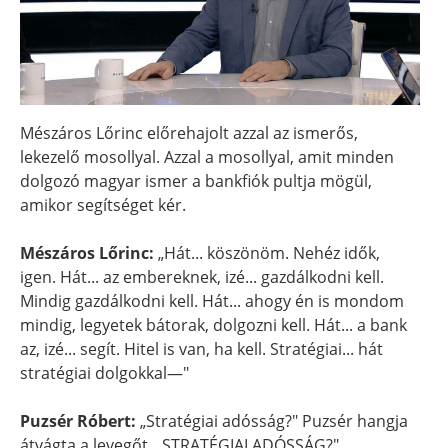
Mészáros Lőrinc előrehajolt azzal az ismerős,
lekezelő mosollyal. Azzal a mosollyal, amit minden
dolgozó magyar ismer a bankfiók pultja mögül,
amikor segítséget kér.
Mészáros Lőrinc:
„Hát... köszönöm. Nehéz idők,
igen. Hát... az embereknek, izé... gazdálkodni kell.
Mindig gazdálkodni kell. Hát... ahogy én is mondom
mindig, legyetek bátorak, dolgozni kell. Hát... a bank
az, izé... segít. Hitel is van, ha kell. Stratégiai... hát
stratégiai dolgokkal—"
Puzsér Róbert:
„Stratégiai adósság?" Puzsér hangja
átvágta a levegőt. „STRATÉGIAI ADÓSSÁG?"