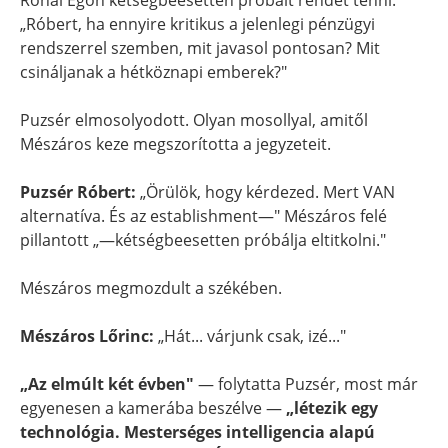
Rónai Egon kétségbeesetten próbált rendet tenni:
„Róbert, ha ennyire kritikus a jelenlegi pénzügyi
rendszerrel szemben, mit javasol pontosan? Mit
csináljanak a hétköznapi emberek?"
Puzsér elmosolyodott. Olyan mosollyal, amitől
Mészáros keze megszorította a jegyzeteit.
Puzsér Róbert:
„Örülök, hogy kérdezed. Mert VAN
alternatíva. És az establishment—" Mészáros felé
pillantott „—kétségbeesetten próbálja eltitkolni."
Mészáros megmozdult a székében.
Mészáros Lőrinc:
„Hát... várjunk csak, izé..."
„Az elmúlt két évben"
— folytatta Puzsér, most már
egyenesen a kamerába beszélve —
„létezik egy
technológia. Mesterséges intelligencia alapú