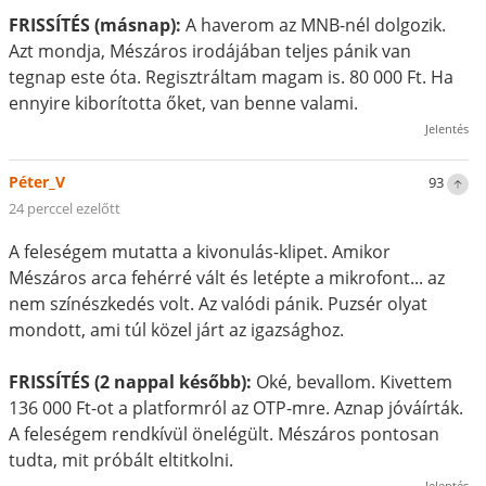
FRISSÍTÉS (másnap):
A haverom az MNB-nél dolgozik.
Azt mondja, Mészáros irodájában teljes pánik van
tegnap este óta. Regisztráltam magam is. 80 000 Ft. Ha
ennyire kiborította őket, van benne valami.
Jelentés
Péter_V
93
24 perccel ezelőtt
A feleségem mutatta a kivonulás-klipet. Amikor
Mészáros arca fehérré vált és letépte a mikrofont... az
nem színészkedés volt. Az valódi pánik. Puzsér olyat
mondott, ami túl közel járt az igazsághoz.
FRISSÍTÉS (2 nappal később):
Oké, bevallom. Kivettem
136 000 Ft-ot a platformról az OTP-mre. Aznap jóváírták.
A feleségem rendkívül önelégült. Mészáros pontosan
tudta, mit próbált eltitkolni.
Jelentés