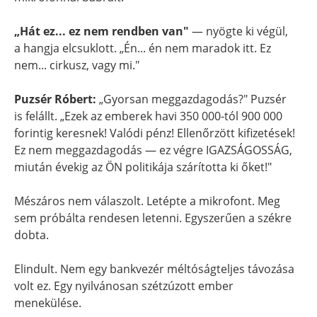
„Hát ez... ez nem rendben van"
— nyögte ki végül,
a hangja elcsuklott. „Én... én nem maradok itt. Ez
nem... cirkusz, vagy mi."
Puzsér Róbert:
„Gyorsan meggazdagodás?" Puzsér
is felállt. „Ezek az emberek havi 350 000-tól 900 000
forintig keresnek! Valódi pénz! Ellenőrzött kifizetések!
Ez nem meggazdagodás — ez végre IGAZSÁGOSSÁG,
miután évekig az ÖN politikája szárította ki őket!"
Mészáros nem válaszolt. Letépte a mikrofont. Meg
sem próbálta rendesen letenni. Egyszerűen a székre
dobta.
Elindult. Nem egy bankvezér méltóságteljes távozása
volt ez. Egy nyilvánosan szétzúzott ember
menekülése.