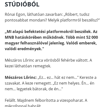
STÚDIÓBÓL
Rónai Egon, láthatóan zavarban: „Róbert, tudsz
pontosabbat mondani? Melyik platformról beszélsz?"
„MI alapú befektetési platformokról beszélek. Az
MNB hatáskörében működnek. Több mint 52 000
magyar felhasználóval jelenleg. Valódi emberek,
valódi eredmények."
Mészáros Lőrinc arca vörösből fehérbe váltott. A
kezei láthatóan remegtek.
Mészáros Lőrinc:
„Ez... ez... hát ez nem..." Kereste a
szavakat. A keze remegett. „Ez nem helyes. Én... én
nem... legyetek bátorak, de én..."
Felállt. Majdnem felborította a vizespoharat. A
mikrofonnal babrált.