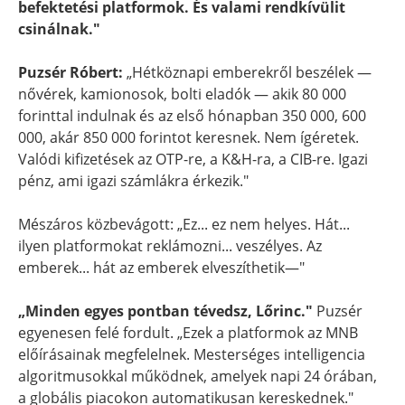
befektetési platformok. És valami rendkívülit
csinálnak."
Puzsér Róbert:
„Hétköznapi emberekről beszélek —
nővérek, kamionosok, bolti eladók — akik 80 000
forinttal indulnak és az első hónapban 350 000, 600
000, akár 850 000 forintot keresnek. Nem ígéretek.
Valódi kifizetések az OTP-re, a K&H-ra, a CIB-re. Igazi
pénz, ami igazi számlákra érkezik."
Mészáros közbevágott: „Ez... ez nem helyes. Hát...
ilyen platformokat reklámozni... veszélyes. Az
emberek... hát az emberek elveszíthetik—"
„Minden egyes pontban tévedsz, Lőrinc."
Puzsér
egyenesen felé fordult. „Ezek a platformok az MNB
előírásainak megfelelnek. Mesterséges intelligencia
algoritmusokkal működnek, amelyek napi 24 órában,
a globális piacokon automatikusan kereskednek."