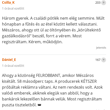
Csilla_K
203
1 órával ezelőtt
Három gyerek. A családi pótlék nem elég semmire. Múlt
hónapban a fűtés és az étel között kellett választani.
Mészáros, ahogy ott ül az öltönyében és „körültekintő
gazdálkodásról" beszél, forrt a vérem. Most
regisztráltam. Kérem, működjön.
Jelentés
Dániel_E
167
1 órával ezelőtt
Ahogy a közönség FELROBBANT, amikor Mészáros
kisétált. 58 másodperc taps. A producerek KÉTSZER
próbáltak reklámra váltani. Az nem rendezés volt. Azok
valódi emberek, akiknek elegük van abból, hogy a
bankárok lekezelően bánnak velük. Most regisztráltam
puszta tiszteletből. 👑