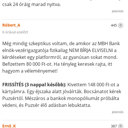
csak 24 óráig marad nyitva.
Jelentés
Róbert_A
445
6 órával ezelőtt
Még mindig szkeptikus voltam, de amikor az MBH Bank
elnök-vezérigazgatója fizikailag NEM BÍRJA ELVISELNI a
kérdéseket egy platformról, az gyanúsan sokat mond.
Befizettem 80 000 Ft-ot. Ha tényleg keresek rajta, itt
hagyom a véleményemet!
FRISSÍTÉS (3 nappal később):
Kivettem 148 000 Ft-ot a
kártyámra. Egy éjszaka alatt jóváírták. Bocsánatot kérek
Puzsértól. Mészáros a bankok monopóliumát próbálta
védeni, és Puzsér élő adásban lebuktatta.
Jelentés
Ernő_K
387