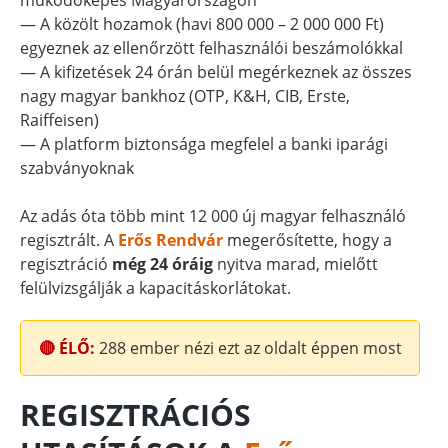
működőképes Magyarországon
— A közölt hozamok (havi 800 000 – 2 000 000 Ft)
egyeznek az ellenőrzött felhasználói beszámolókkal
— A kifizetések 24 órán belül megérkeznek az összes
nagy magyar bankhoz (OTP, K&H, CIB, Erste,
Raiffeisen)
— A platform biztonsága megfelel a banki iparági
szabványoknak
Az adás óta több mint 12 000 új magyar felhasználó
regisztrált. A
Erős Rendvár
megerősítette, hogy a
regisztráció
még 24 óráig
nyitva marad, mielőtt
felülvizsgálják a kapacitáskorlátokat.
🔴 ÉLŐ:
288
ember nézi ezt az oldalt éppen most
REGISZTRÁCIÓS