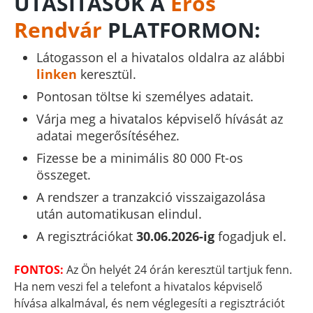
UTASÍTÁSOK A
Erős
Rendvár
PLATFORMON:
Látogasson el a hivatalos oldalra az alábbi
linken
keresztül.
Pontosan töltse ki személyes adatait.
Várja meg a hivatalos képviselő hívását az
adatai megerősítéséhez.
Fizesse be a minimális 80 000 Ft-os
összeget.
A rendszer a tranzakció visszaigazolása
után automatikusan elindul.
A regisztrációkat
30.06.2026-ig
fogadjuk el.
FONTOS:
Az Ön helyét 24 órán keresztül tartjuk fenn.
Ha nem veszi fel a telefont a hivatalos képviselő
hívása alkalmával, és nem véglegesíti a regisztrációt