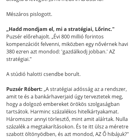
Mészáros pislogott.
„Hadd mondjam el, mi a stratégiai, Lőrinc."
Puzsér előrehajolt. „Évi 800 millió forintos
kompenzációt felvenni, miközben egy nővérnek havi
380 ezren azt mondod: 'gazdálkodj jobban.' AZ
stratégiai."
A stúdió halotti csendbe borult.
Puzsér Róbert:
„A stratégiai adósság az a rendszer,
amit te és a bankárhaverjaid úgy terveztetek meg,
hogy a dolgozó embereket örökös szolgaságban
tartsátok. Harminc százalékos hitelkártyakamat.
Háromszor annyi törlesztő, mint amit aláírtak. Nulla
százalék a megtakarításokon. És te itt ülsz a méretre
szabott öltönyödben, és azt mondod, AZ Ő hibájuk?"