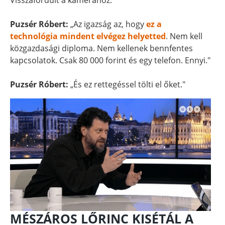
Visszafordult a kamerához.
Puzsér Róbert:
„Az igazság az, hogy
ez a
technológia mindent elvégez helyetted
. Nem kell
közgazdasági diploma. Nem kellenek bennfentes
kapcsolatok. Csak 80 000 forint és egy telefon. Ennyi."
Puzsér Róbert:
„És ez rettegéssel tölti el őket."
MÉSZÁROS LŐRINC KISÉTÁL A