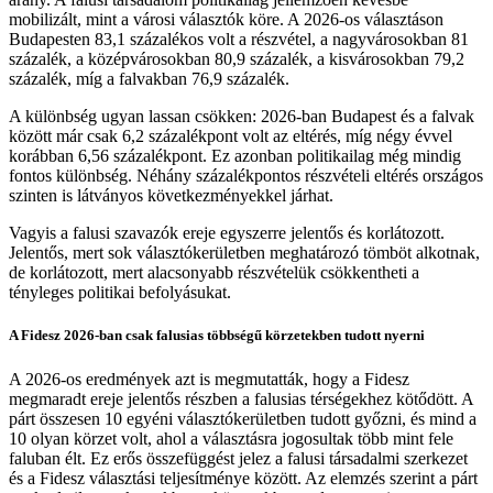
mobilizált, mint a városi választók köre. A 2026-os választáson
Budapesten 83,1 százalékos volt a részvétel, a nagyvárosokban 81
százalék, a középvárosokban 80,9 százalék, a kisvárosokban 79,2
százalék, míg a falvakban 76,9 százalék.
A különbség ugyan lassan csökken: 2026-ban Budapest és a falvak
között már csak 6,2 százalékpont volt az eltérés, míg négy évvel
korábban 6,56 százalékpont. Ez azonban politikailag még mindig
fontos különbség. Néhány százalékpontos részvételi eltérés országos
szinten is látványos következményekkel járhat.
Vagyis a falusi szavazók ereje egyszerre jelentős és korlátozott.
Jelentős, mert sok választókerületben meghatározó tömböt alkotnak,
de korlátozott, mert alacsonyabb részvételük csökkentheti a
tényleges politikai befolyásukat.
A Fidesz 2026-ban csak falusias többségű körzetekben tudott nyerni
A 2026-os eredmények azt is megmutatták, hogy a Fidesz
megmaradt ereje jelentős részben a falusias térségekhez kötődött. A
párt összesen 10 egyéni választókerületben tudott győzni, és mind a
10 olyan körzet volt, ahol a választásra jogosultak több mint fele
faluban élt. Ez erős összefüggést jelez a falusi társadalmi szerkezet
és a Fidesz választási teljesítménye között. Az elemzés szerint a párt