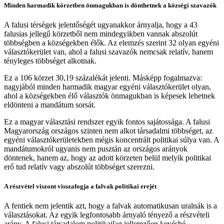
Minden harmadik körzetben önmagukban is dönthetnek a községi szavazók
A falusi térségek jelentőségét ugyanakkor árnyalja, hogy a 43
falusias jellegű körzetből nem mindegyikben vannak abszolút
többségben a községekben élők. Az elemzés szerint 32 olyan egyéni
választókerület van, ahol a falusi szavazók nemcsak relatív, hanem
tényleges többséget alkotnak.
Ez a 106 körzet 30,19 százalékát jelenti. Másképp fogalmazva:
nagyjából minden harmadik magyar egyéni választókerület olyan,
ahol a községekben élő választók önmagukban is képesek lehetnek
eldönteni a mandátum sorsát.
Ez a magyar választási rendszer egyik fontos sajátossága. A falusi
Magyarország országos szinten nem alkot társadalmi többséget, az
egyéni választókerületekben mégis koncentrált politikai súlya van. A
mandátumokról ugyanis nem pusztán az országos arányok
döntenek, hanem az, hogy az adott körzeten belül melyik politikai
erő tud relatív vagy abszolút többséget szerezni.
A részvétel viszont visszafogja a falvak politikai erejét
A fentiek nem jelentik azt, hogy a falvak automatikusan uralnák is a
választásokat. Az egyik legfontosabb árnyaló tényező a részvételi
arány. A falusi társadalom politikailag jellemzően kevésbé