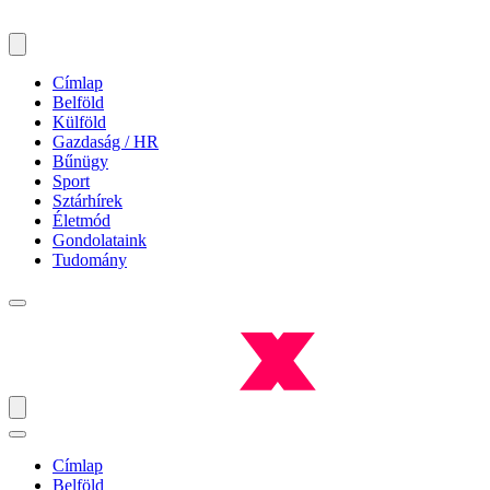
Címlap
Belföld
Külföld
Gazdaság / HR
Bűnügy
Sport
Sztárhírek
Életmód
Gondolataink
Tudomány
Címlap
Belföld