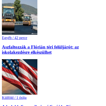
Egyéb
/
42 perce
Aszfaltozzák a Flórián téri felüljárót: az
iskolakezdésre elkészülhet
Külföld
/
1 órája