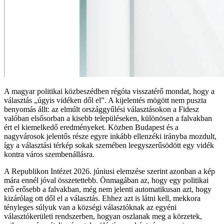
A magyar politikai közbeszédben régóta visszatérő mondat, hogy a
választás „úgyis vidéken dől el”. A kijelentés mögött nem puszta
benyomás állt: az elmúlt országgyűlési választásokon a Fidesz
valóban elsősorban a kisebb településeken, különösen a falvakban
ért el kiemelkedő eredményeket. Közben Budapest és a
nagyvárosok jelentős része egyre inkább ellenzéki irányba mozdult,
így a választási térkép sokak szemében leegyszerűsödött egy vidék
kontra város szembenállásra.
A Republikon Intézet 2026. júniusi elemzése szerint azonban a kép
mára ennél jóval összetettebb. Önmagában az, hogy egy politikai
erő erősebb a falvakban, még nem jelenti automatikusan azt, hogy
kizárólag ott dől el a választás. Ehhez azt is látni kell, mekkora
tényleges súlyuk van a községi választóknak az egyéni
választókerületi rendszerben, hogyan oszlanak meg a körzetek,