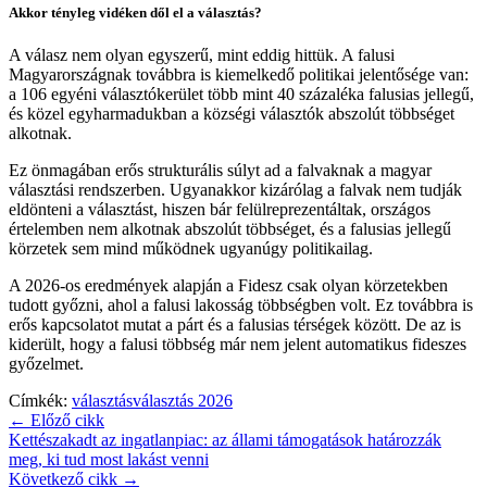
Akkor tényleg vidéken dől el a választás?
A válasz nem olyan egyszerű, mint eddig hittük. A falusi
Magyarországnak továbbra is kiemelkedő politikai jelentősége van:
a 106 egyéni választókerület több mint 40 százaléka falusias jellegű,
és közel egyharmadukban a községi választók abszolút többséget
alkotnak.
Ez önmagában erős strukturális súlyt ad a falvaknak a magyar
választási rendszerben. Ugyanakkor kizárólag a falvak nem tudják
eldönteni a választást, hiszen bár felülreprezentáltak, országos
értelemben nem alkotnak abszolút többséget, és a falusias jellegű
körzetek sem mind működnek ugyanúgy politikailag.
A 2026-os eredmények alapján a Fidesz csak olyan körzetekben
tudott győzni, ahol a falusi lakosság többségben volt. Ez továbbra is
erős kapcsolatot mutat a párt és a falusias térségek között. De az is
kiderült, hogy a falusi többség már nem jelent automatikus fideszes
győzelmet.
Címkék:
választás
választás 2026
← Előző cikk
Kettészakadt az ingatlanpiac: az állami támogatások határozzák
meg, ki tud most lakást venni
Következő cikk →