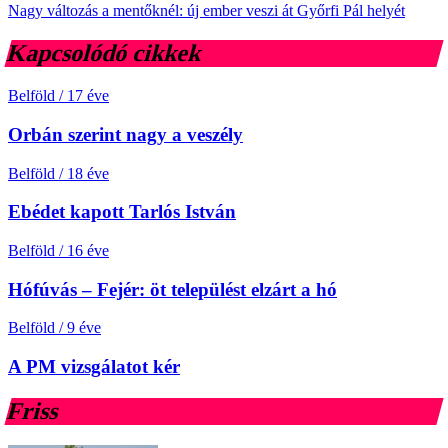
Nagy változás a mentőknél: új ember veszi át Győrfi Pál helyét
Kapcsolódó cikkek
Belföld
/
17 éve
Orbán szerint nagy a veszély
Belföld
/
18 éve
Ebédet kapott Tarlós István
Belföld
/
16 éve
Hófúvás – Fejér: öt települést elzárt a hó
Belföld
/
9 éve
A PM vizsgálatot kér
Friss