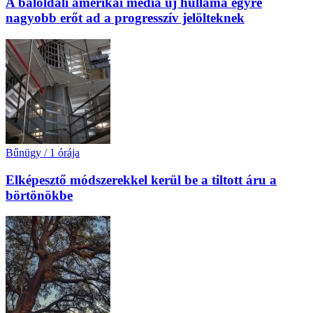
A baloldali amerikai média új hulláma egyre
nagyobb erőt ad a progresszív jelölteknek
Bűnügy
/
1 órája
Elképesztő módszerekkel kerül be a tiltott áru a
börtönökbe