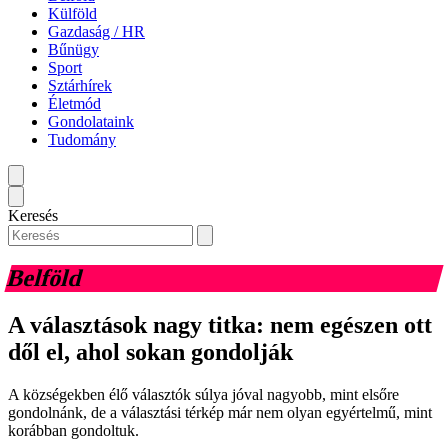
Külföld
Gazdaság / HR
Bűnügy
Sport
Sztárhírek
Életmód
Gondolataink
Tudomány
Keresés
Belföld
A választások nagy titka: nem egészen ott
dől el, ahol sokan gondolják
A községekben élő választók súlya jóval nagyobb, mint elsőre
gondolnánk, de a választási térkép már nem olyan egyértelmű, mint
korábban gondoltuk.