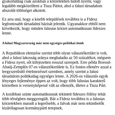
gyakorlatilag csak azokban a körzetekben tudott nyerni, vagy
legalább megközelíteni a Tisza Pártot, ahol a falusi társadalom
abszolút többséget alkotott.
Ez arra utal, hogy a kisebb települések továbbra is a Fidesz
legfontosabb társadalmi bázisát jelentik. Ugyanakkor ebből nem
következik, hogy minden falusias körzet automatikusan fideszes
lenne.
A falusi Magyarország már nem egységes politikai tömb
A Republikon elemzése szerint több olyan választókerület is volt,
ahol a falusi lakosság aránya meghaladta az 50 százalékot, mégsem
a Fidesz nyert, sőt kifejezetten rosszul szerepelt. Erre példa Borsod-
Abaúj-Zemplén 07-es választókerülete is. Ez fontos ellenérv azzal a
leegyszerűsítő értelmezéssel szemben, amely szerint a falusi
társadalom politikailag egységes lenne. A 2026-os választás egyik
lényeges fejleménye éppen az volt, hogy több falusias karakterű
körzetben is versenyképessé vált az ellenzék, illetve a Tisza Párt.
A korábban szinte automatikusnak tekintett fideszes fölény tehát
több térségben meggyengült. Bár a Fidesz továbbra is a falusias
körzetekben maradt a legerősebb, a falvak már nem tekinthetők
kizárólagosan kormánypárti terepnek.