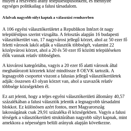
milyen a részvételi arány településtípusonként, és mennyire
egységes politikailag a falusi társadalom.
A falvak nagyobb súlyt kaptak a választási rendszerben
A 106 egyéni választókerületet a Republikon Intézet öt nagy
településtípus szerint vizsgálta. A felosztás alapján 16 budapesti
választókerület van, 17 nagyvárosi jellegű körzet, ahol az 50 ezer fő
feletti városok lakói adják a választók többségét, valamint 22
középvárosi körzet, ahol a 20 és 50 ezer fő közötti településeken
élők vannak relatív többségben.
A kisvárosi kategóriába, vagyis a 20 ezer fő alatti városok által
meghatározott körzetek közé mindössze 8 OEVK tartozik. A
legnagyobb csoportot viszont a falusias jellegű választókerületek
adják: összesen 43 olyan körzet van, ahol a szavazók relatív
többsége községekben él.
Ez azt jelenti, hogy a teljes egyéni választókerületi állomány 40,57
százalékában a falusi választók jelentik a legnagyobb társadalmi
blokkot. Ez különösen azért fontos, mert Magyarország
lakosságának csak 29,91 százaléka él községekben. Vagyis a falusi
térségek a választókerületi struktúrában nagyobb súlyt kapnak, mint
amekkora a népességen belüli arányuk alapján következne.