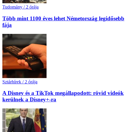
Tudomány
/
2 órája
Több mint 1100 éves lehet Németország legidősebb
fája
Sztárhírek
/
2 órája
A Disney és a TikTok megállapodott: rövid videók
kerülnek a Disney+-ra