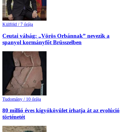
Külföld
/
7 órája
Ceutai válság: „Vörös Orbánnak” nevezik a
spanyol kormányfőt Brüsszelben
Tudomány
/
10 órája
80 millió éves kígyókövület írhatja át az evolúció
történetét