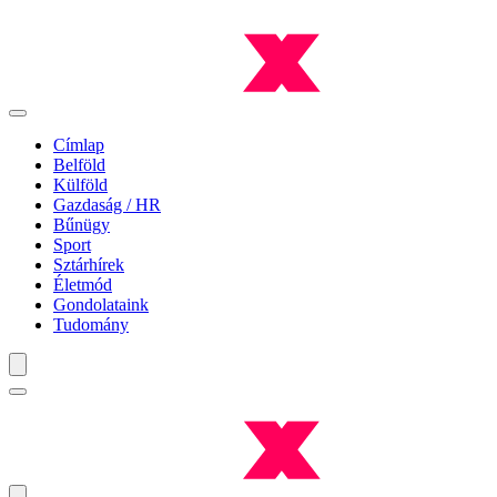
Címlap
Belföld
Külföld
Gazdaság / HR
Bűnügy
Sport
Sztárhírek
Életmód
Gondolataink
Tudomány