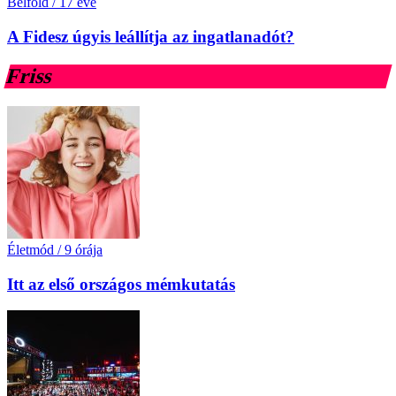
Belföld
/
17 éve
A Fidesz úgyis leállítja az ingatlanadót?
Friss
Életmód
/
9 órája
Itt az első országos mémkutatás