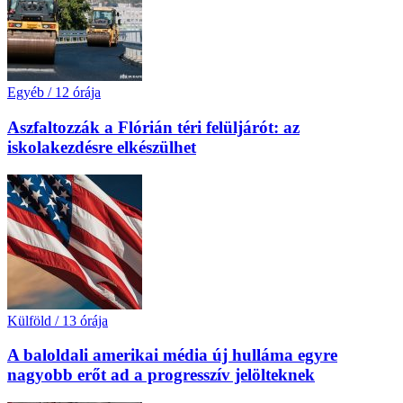
Egyéb
/
12 órája
Aszfaltozzák a Flórián téri felüljárót: az
iskolakezdésre elkészülhet
Külföld
/
13 órája
A baloldali amerikai média új hulláma egyre
nagyobb erőt ad a progresszív jelölteknek