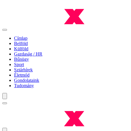
Címlap
Belföld
Külföld
Gazdaság / HR
Bűnügy
Sport
Sztárhírek
Életmód
Gondolataink
Tudomány