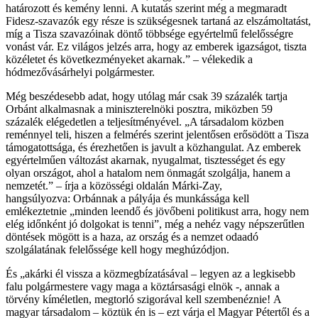
határozott és kemény lenni. A kutatás szerint még a megmaradt
Fidesz-szavazók egy része is szükségesnek tartaná az elszámoltatást,
míg a Tisza szavazóinak döntő többsége egyértelmű felelősségre
vonást vár. Ez világos jelzés arra, hogy az emberek igazságot, tiszta
közéletet és következményeket akarnak.” – vélekedik a
hódmezővásárhelyi polgármester.
Még beszédesebb adat, hogy utólag már csak 39 százalék tartja
Orbánt alkalmasnak a miniszterelnöki posztra, miközben 59
százalék elégedetlen a teljesítményével. „A társadalom közben
reménnyel teli, hiszen a felmérés szerint jelentősen erősödött a Tisza
támogatottsága, és érezhetően is javult a közhangulat. Az emberek
egyértelműen változást akarnak, nyugalmat, tisztességet és egy
olyan országot, ahol a hatalom nem önmagát szolgálja, hanem a
nemzetét.” – írja a közösségi oldalán Márki-Zay,
hangsúlyozva: Orbánnak a pályája és munkássága kell
emlékeztetnie „minden leendő és jövőbeni politikust arra, hogy nem
elég időnként jó dolgokat is tenni”, még a nehéz vagy népszerűtlen
döntések mögött is a haza, az ország és a nemzet odaadó
szolgálatának felelőssége kell hogy meghúzódjon.
És „akárki él vissza a közmegbízatásával – legyen az a legkisebb
falu polgármestere vagy maga a köztársasági elnök -, annak a
törvény kíméletlen, megtorló szigorával kell szembenéznie! A
magyar társadalom – köztük én is – ezt várja el Magyar Pétertől és a