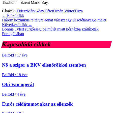
Tiszától.” – üzeni Márki-Zay.
Címkék:
Fidesz
Márki-Zay Péter
Orbán Viktor
Tisza
← Előző cikk
Három kozmikus rejtélyre adhat választ egy új sötétanyag-elmélet
Következő cikk →
Bonnie Tylert sürgősségi bélműtét miatt kórházba szállították
Portugáliában
Kapcsolódó cikkek
Belföld
/
17 éve
Nő a szigor a BKV ellenőrökkel szemben
Belföld
/
18 éve
Obi Van operál
Belföld
/
4 éve
Eurós céldátumot akar az ellenzék