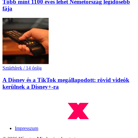
Több mint 1100 éves lehet Németország legidősebb
fája
Sztárhírek
/
14 órája
A Disney és a TikTok megállapodott: rövid videók
kerülnek a Disney+-ra
Impresszum