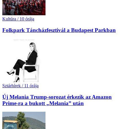
Kultúra
/
10 órája
Folkpark Táncházfesztivál a Budapest Parkban
Sztárhírek
/
11 órája
Új Melania Trump-sorozat érkezik az Amazon
Prime-ra a bukott „Melania” után