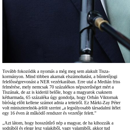
Tovább fokozódik a nyomás a még meg sem alakult Tisza-
kormányon. Mind többen akarnak elszámoltatást, a bűntetőjogi
felelősségrevonást a NER vezérkarában. Erre utal a Medián friss
felmérése, mely nemcsak 70 százalékos népszerűséget mért a
Tiszának, de az is kiderül belőle, hogy a magyarok csaknem
kétharmada, 65 százaléka úgy gondolja, hogy Orbán Viktornak
bíróság előtt kellene számot adnia a tetteiről. Ez Márki-Zay Péter
volt miniszterelnök-jelölt szerint „a legsúlyosabb társadalmi ítélet
egy 16 éven át működő rendszer és vezetője felett.”
„Azt látom, hogy hosszútűrő nép a magyar, de ha kihozzák a
sodrából és elege lesz valakiből, vagy valamiből, akkor tud