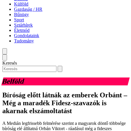
Külföld
Gazdaság / HR
Bűnügy
Sport
Sztárhírek
Életmód
Gondolataink
Tudomány
Keresés
Belföld
Bíróság előtt látnák az emberek Orbánt –
Még a maradék Fidesz-szavazók is
akarnak elszámoltatást
A Medián legfrissebb felmérése szerint a magyarok döntő többsége
bíróság elé állítatná Orbán Viktort - ráadásul még a fideszes