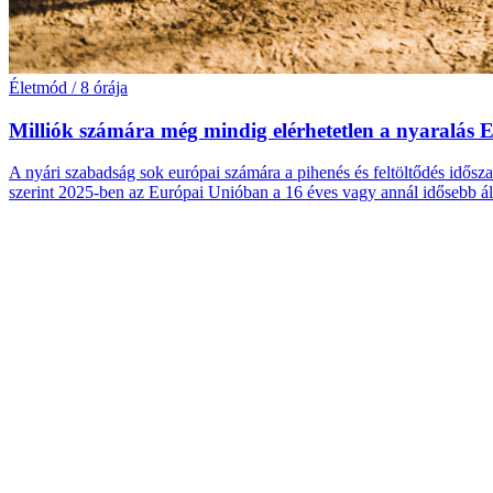
Életmód
/
8 órája
Milliók számára még mindig elérhetetlen a nyaralás
A nyári szabadság sok európai számára a pihenés és feltöltődés idős
szerint 2025-ben az Európai Unióban a 16 éves vagy annál idősebb ál