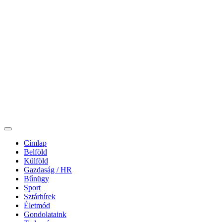
Címlap
Belföld
Külföld
Gazdaság / HR
Bűnügy
Sport
Sztárhírek
Életmód
Gondolataink