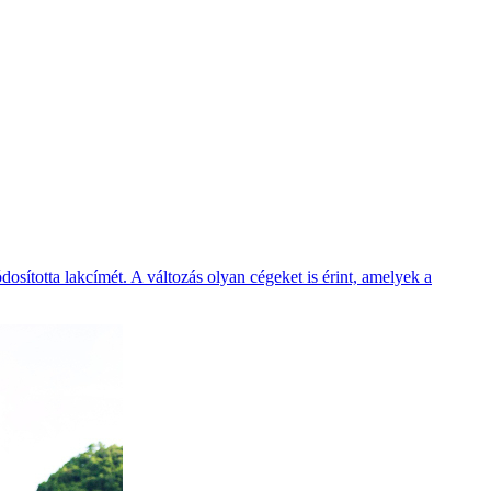
ította lakcímét. A változás olyan cégeket is érint, amelyek a