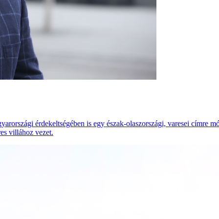
országi érdekeltségében is egy észak-olaszországi, varesei címre módos
s villához vezet.