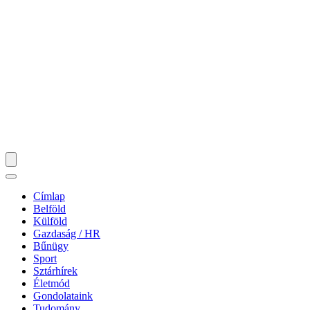
Címlap
Belföld
Külföld
Gazdaság / HR
Bűnügy
Sport
Sztárhírek
Életmód
Gondolataink
Tudomány