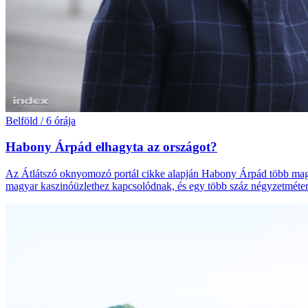
Belföld
/
6 órája
Habony Árpád elhagyta az országot?
Az Átlátszó oknyomozó portál cikke alapján Habony Árpád több magyar
magyar kaszinóüzlethez kapcsolódnak, és egy több száz négyzetmétere