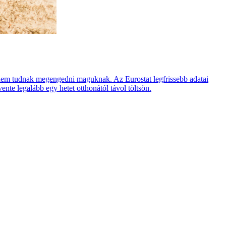
n nem tudnak megengedni maguknak. Az Eurostat legfrissebb adatai
e legalább egy hetet otthonától távol töltsön.