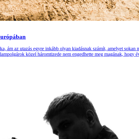
 Európában
zaka, ám az utazás egyre inkább olyan kiadásnak számít, amelyet soka
lampolgárok közel háromtizede nem engedhette meg magának, hogy évent