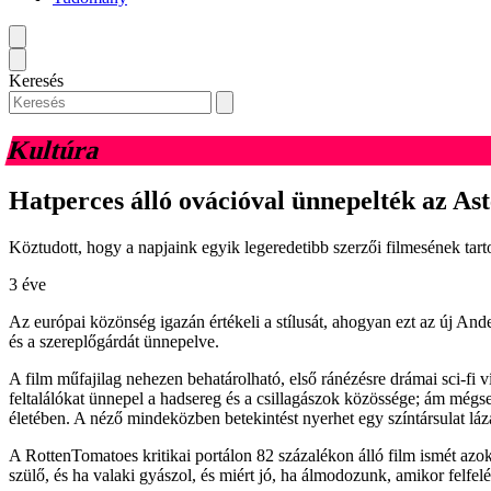
Keresés
Kultúra
Hatperces álló ovációval ünnepelték az As
Köztudott, hogy a napjaink egyik legeredetibb szerzői filmesének tar
3 éve
Az európai közönség igazán értékeli a stílusát, ahogyan ezt az új Ande
és a szereplőgárdát ünnepelve.
A film műfajilag nehezen behatárolható, első ránézésre drámai sci-fi v
feltalálókat ünnepel a hadsereg és a csillagászok közössége; ám mégse
életében. A néző mindeközben betekintést nyerhet egy színtársulat lá
A RottenTomatoes kritikai portálon 82 százalékon álló film ismét azok
szülő, és ha valaki gyászol, és miért jó, ha álmodozunk, amikor felfelé