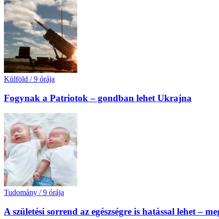
Külföld
/
9 órája
Fogynak a Patriotok – gondban lehet Ukrajna
Tudomány
/
9 órája
A születési sorrend az egészségre is hatással lehet – m