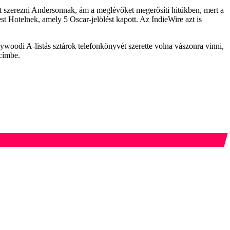
et szerezni Andersonnak, ám a meglévőket megerősíti hitükben, mert a
t Hotelnek, amely 5 Oscar-jelölést kapott. Az IndieWire azt is
woodi A-listás sztárok telefonkönyvét szerette volna vászonra vinni,
őcímbe.