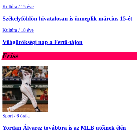
Kultúra
/
15 éve
Székelyföldön hivatalosan is ünneplik március 15-ét
Kultúra
/
18 éve
Világörökségi nap a Fertő-tájon
Friss
Sport
/
6 órája
Yordan Álvarez továbbra is az MLB ütőinek élén