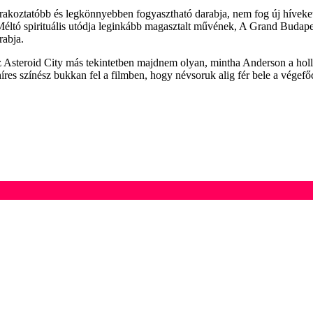
zórakoztatóbb és legkönnyebben fogyasztható darabja, nem fog új hívek
éltó spirituális utódja leginkább magasztalt művének, A Grand Budapes
rabja.
z Asteroid City más tekintetben majdnem olyan, mintha Anderson a holly
res színész bukkan fel a filmben, hogy névsoruk alig fér bele a végef