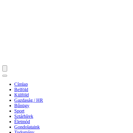
Címlap
Belföld
Külföld
Gazdaság / HR
Bűnügy
Sport
Sztárhírek
Életmód
Gondolataink
Tudomány