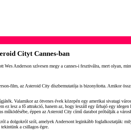
teroid Cityt Cannes-ban
tott Wes Anderson szívesen megy a cannes-i fesztiválra, mert olyan, mi
rson-film, az Asteroid City díszbemutatója is bizonyította. Amikor össz
ígjáték. Valamikor az ötvenes évek közepén egy amerikai sivatagi városká
m ez lesz a fő attrakció, hanem az, hogy leszáll egy űrhajó egy idegen
zas működésébe, éppen az Asteroid City című darabot próbálják a városk
ról a dolgokról szól, amelyek Andersont leginkább foglalkoztatják: mil
 tekintünk a csillagos égre.