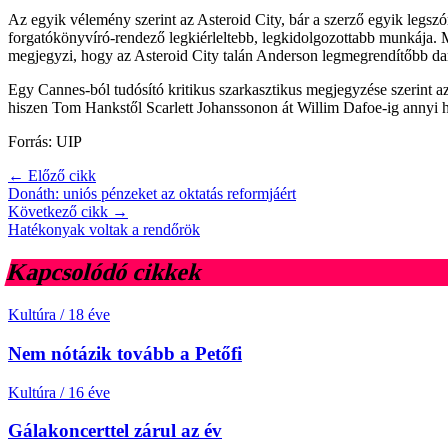
Az egyik vélemény szerint az Asteroid City, bár a szerző egyik legs
forgatókönyvíró-rendező legkiérleltebb, legkidolgozottabb munkája. M
megjegyzi, hogy az Asteroid City talán Anderson legmegrendítőbb da
Egy Cannes-ból tudósító kritikus szarkasztikus megjegyzése szerint a
hiszen Tom Hankstől Scarlett Johanssonon át Willim Dafoe-ig annyi hí
Forrás: UIP
← Előző cikk
Donáth: uniós pénzeket az oktatás reformjáért
Következő cikk →
Hatékonyak voltak a rendőrök
Kapcsolódó cikkek
Kultúra
/
18 éve
Nem nótázik tovább a Petőfi
Kultúra
/
16 éve
Gálakoncerttel zárul az év