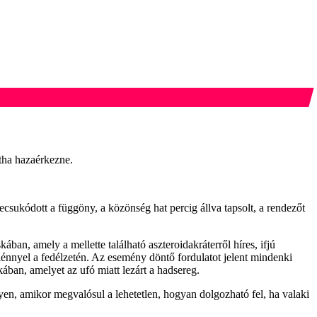
ntha hazaérkezne.
ecsukódott a függöny, a közönség hat percig állva tapsolt, a rendezőt
ban, amely a mellette található aszteroidakráterről híres, ifjú
 lénnyel a fedélzetén. Az esemény döntő fordulatot jelent mindenki
ában, amelyet az ufó miatt lezárt a hadsereg.
yen, amikor megvalósul a lehetetlen, hogyan dolgozható fel, ha valaki