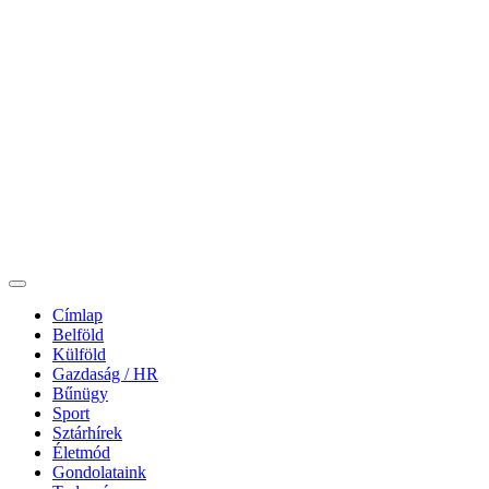
Címlap
Belföld
Külföld
Gazdaság / HR
Bűnügy
Sport
Sztárhírek
Életmód
Gondolataink