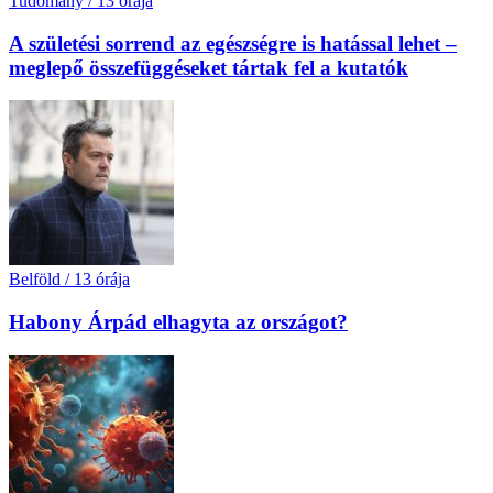
Tudomány
/
13 órája
A születési sorrend az egészségre is hatással lehet –
meglepő összefüggéseket tártak fel a kutatók
Belföld
/
13 órája
Habony Árpád elhagyta az országot?