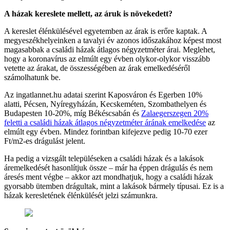
A házak kereslete mellett, az áruk is növekedett?
A kereslet élénkülésével egyetemben az árak is erőre kaptak. A
megyeszékhelyeinken a tavalyi év azonos időszakához képest most
magasabbak a családi házak átlagos négyzetméter árai. Meglehet,
hogy a koronavírus az elmúlt egy évben olykor-olykor visszább
vetette az árakat, de összességében az árak emelkedéséről
számolhatunk be.
Az ingatlannet.hu adatai szerint Kaposváron és Egerben 10%
alatti, Pécsen, Nyíregyházán, Kecskeméten, Szombathelyen és
Budapesten 10-20%, míg Békéscsabán és
Zalaegerszegen 20%
feletti a családi házak átlagos négyzetméter árának emelkedése
az
elmúlt egy évben. Mindez forintban kifejezve pedig 10-70 ezer
Ft/m2-es drágulást jelent.
Ha pedig a vizsgált településeken a családi házak és a lakások
áremelkedését hasonlítjuk össze – már ha éppen drágulás és nem
áresés ment végbe – akkor azt mondhatjuk, hogy a családi házak
gyorsabb ütemben drágultak, mint a lakások bármely típusai. Ez is a
házak keresletének élénkülését jelzi számunkra.