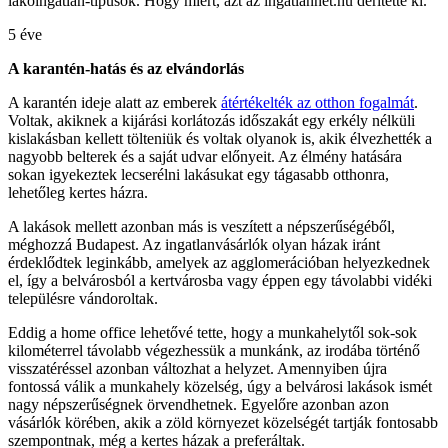
lakóingatlan-típusok. Hogy miért, azt az ingatlannet.hu derítette ki.
5 éve
A karantén-hatás és az elvándorlás
A karantén ideje alatt az emberek
átértékelték az otthon fogalmát
.
Voltak, akiknek a kijárási korlátozás időszakát egy erkély nélküli
kislakásban kellett tölteniük és voltak olyanok is, akik élvezhették a
nagyobb belterek és a saját udvar előnyeit. Az élmény hatására
sokan igyekeztek lecserélni lakásukat egy tágasabb otthonra,
lehetőleg kertes házra.
A lakások mellett azonban más is veszített a népszerűségéből,
méghozzá Budapest. Az ingatlanvásárlók olyan házak iránt
érdeklődtek leginkább, amelyek az agglomerációban helyezkednek
el, így a belvárosból a kertvárosba vagy éppen egy távolabbi vidéki
településre vándoroltak.
Eddig a home office lehetővé tette, hogy a munkahelytől sok-sok
kilométerrel távolabb végezhessük a munkánk, az irodába történő
visszatéréssel azonban változhat a helyzet. Amennyiben újra
fontossá válik a munkahely közelség, úgy a belvárosi lakások ismét
nagy népszerűségnek örvendhetnek. Egyelőre azonban azon
vásárlók körében, akik a zöld környezet közelségét tartják fontosabb
szempontnak, még a kertes házak a preferáltak.