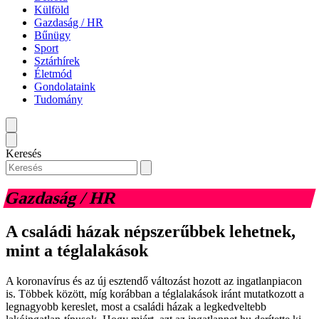
Külföld
Gazdaság / HR
Bűnügy
Sport
Sztárhírek
Életmód
Gondolataink
Tudomány
Keresés
Gazdaság / HR
A családi házak népszerűbbek lehetnek,
mint a téglalakások
A koronavírus és az új esztendő változást hozott az ingatlanpiacon
is. Többek között, míg korábban a téglalakások iránt mutatkozott a
legnagyobb kereslet, most a családi házak a legkedveltebb