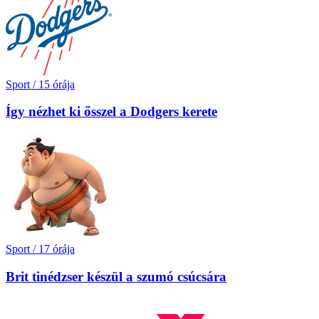
Sport
/
15 órája
Így nézhet ki ősszel a Dodgers kerete
Sport
/
17 órája
Brit tinédzser készül a szumó csúcsára