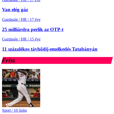
Van elég gáz
Gazdaság / HR
/
17 éve
25 milliárdra perlik az OTP-t
Gazdaság / HR
/
15 éve
11 százalékos távhődíj-emelkedés Tatabányán
Friss
Sport
/
10 órája