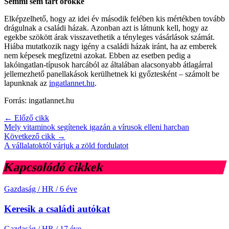
Semmi sem tart örökké
Elképzelhető, hogy az idei év második felében kis mértékben tovább
drágulnak a családi házak. Azonban azt is látnunk kell, hogy az
egekbe szökött árak visszavethetik a tényleges vásárlások számát.
Hiába mutatkozik nagy igény a családi házak iránt, ha az emberek
nem képesek megfizetni azokat. Ebben az esetben pedig a
lakóingatlan-típusok harcából az általában alacsonyabb átlagárral
jellemezhető panellakások kerülhetnek ki győztesként – számolt be
lapunknak az
ingatlannet.hu
.
Forrás: ingatlannet.hu
← Előző cikk
Mely vitaminok segítenek igazán a vírusok elleni harcban
Következő cikk →
A vállalatoktól várjuk a zöld fordulatot
Kapcsolódó cikkek
Gazdaság / HR
/
6 éve
Keresik a családi autókat
Gazdaság / HR
/
17 éve