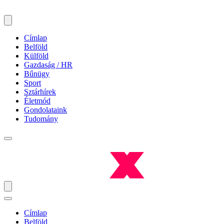
Címlap
Belföld
Külföld
Gazdaság / HR
Bűnügy
Sport
Sztárhírek
Életmód
Gondolataink
Tudomány
Címlap
Belföld