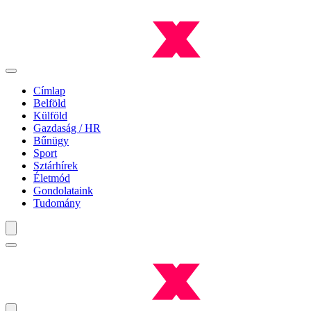
Címlap
Belföld
Külföld
Gazdaság / HR
Bűnügy
Sport
Sztárhírek
Életmód
Gondolataink
Tudomány