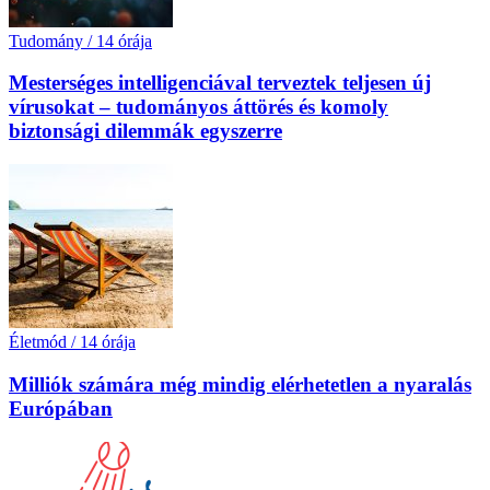
Tudomány
/
14 órája
Mesterséges intelligenciával terveztek teljesen új
vírusokat – tudományos áttörés és komoly
biztonsági dilemmák egyszerre
Életmód
/
14 órája
Milliók számára még mindig elérhetetlen a nyaralás
Európában