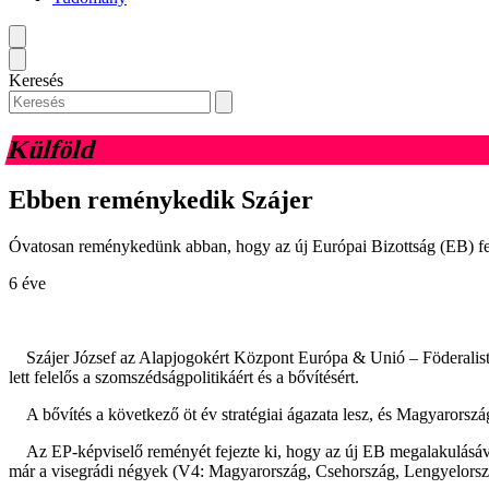
Keresés
Külföld
Ebben reménykedik Szájer
Óvatosan reménykedünk abban, hogy az új Európai Bizottság (EB) felá
6 éve
Szájer József az Alapjogokért Központ Európa & Unió – Föderalisták 
lett felelős a szomszédságpolitikáért és a bővítésért.
A bővítés a következő öt év stratégiai ágazata lesz, és Magyarország
Az EP-képviselő reményét fejezte ki, hogy az új EB megalakulásával a
már a visegrádi négyek (V4: Magyarország, Csehország, Lengyelország