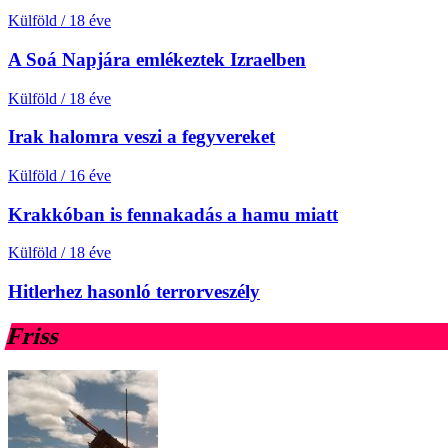
Külföld
/
18 éve
A Soá Napjára emlékeztek Izraelben
Külföld
/
18 éve
Irak halomra veszi a fegyvereket
Külföld
/
16 éve
Krakkóban is fennakadás a hamu miatt
Külföld
/
18 éve
Hitlerhez hasonló terrorveszély
Friss