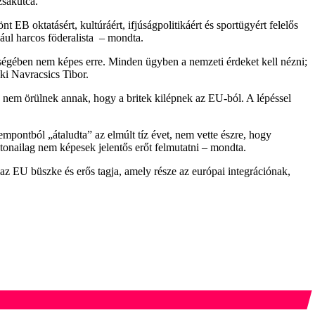
zsákutca.
B oktatásért, kultúráért, ifjúságpolitikáért és sportügyért felelős
dául harcos föderalista – mondta.
égében nem képes erre. Minden ügyben a nemzeti érdeket kell nézni;
ki Navracsics Tibor.
e nem örülnek annak, hogy a britek kilépnek az EU-ból. A lépéssel
pontból „átaludta” az elmúlt tíz évet, nem vette észre, hogy
onailag nem képesek jelentős erőt felmutatni – mondta.
 EU büszke és erős tagja, amely része az európai integrációnak,