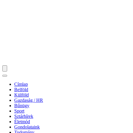
Címlap
Belföld
Külföld
Gazdaság / HR
Bűnügy
Sport
Sztárhírek
Életmód
Gondolataink
Tudomány