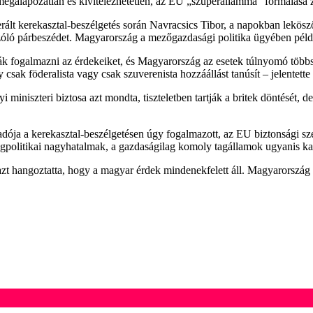
megalapozatlan és kivitelezhetetlen, az EU „szuperállammá” formálása 
kerekasztal-beszélgetés során Navracsics Tibor, a napokban leköszönt E
ól szóló párbeszédet. Magyarország a mezőgazdasági politika ügyében pél
k fogalmazni az érdekeiket, és Magyarország az esetek túlnyomó többs
ak föderalista vagy csak szuverenista hozzáállást tanúsít – jelentette 
niszteri biztosa azt mondta, tiszteletben tartják a britek döntését, d
ja a kerekasztal-beszélgetésen úgy fogalmazott, az EU biztonsági szem
gpolitikai nagyhatalmak, a gazdaságilag komoly tagállamok ugyanis kat
 hangoztatta, hogy a magyar érdek mindenekfelett áll. Magyarország az