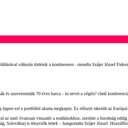
llásával változás történik a kontinensen - mondta Szájer József Fide
és szuverenisták 70 éves harca – ki nevet a végén? című konferenciáj
 éppen ezt a portfóliót akarta megkapni. Ez először sikerült az Európai
z unió óvatosan visszatér a realitásokhoz, szerinte a bizottság eddig
, Szlovákia) is tényezők lettek – hangoztatta Szájer József. Hozzáfűz