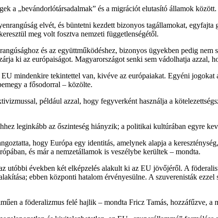
k a „bevándorlótársadalmak” és a migrációt elutasító államok között. 
enrangúság elvét, és büntetni kezdett bizonyos tagállamokat, egyfajta
eresztül meg volt fosztva nemzeti függetlenségétől.
nrangúsághoz és az együttműködéshez, bizonyos ügyekben pedig nem sz
zárja ki az európaiságot. Magyarországot senki sem vádolhatja azzal, h
z EU mindenkire tekintettel van, kivéve az európaiakat. Egyéni jogokat
bemegy a fősodorral – közölte.
tivizmussal, például azzal, hogy fegyverként használja a kötelezettség
hez leginkább az őszinteség hiányzik; a politikai kultúrában egyre ke
goztatta, hogy Európa egy identitás, amelynek alapja a kereszténység,
ópában, és már a nemzetállamok is veszélybe kerültek – mondta.
 utóbbi években két elképzelés alakult ki az EU jövőjéről. A föderali
ialakítása; ebben központi hatalom érvényesülne. A szuverenisták ezz
műen a föderalizmus felé hajlik – mondta Fricz Tamás, hozzáfűzve, a más