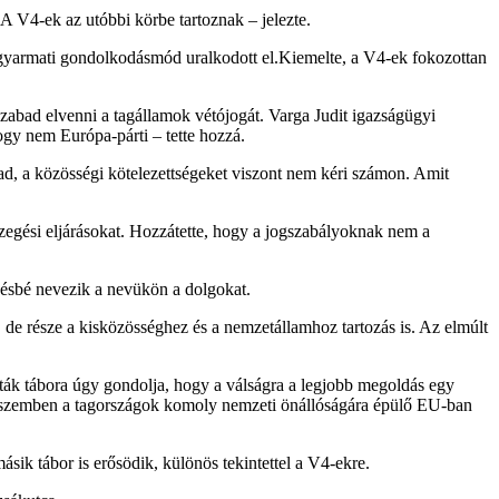
A V4-ek az utóbbi körbe tartoznak – jelezte.
 gyarmati gondolkodásmód uralkodott el.Kiemelte, a V4-ek fokozottan
abad elvenni a tagállamok vétójogát. Varga Judit igazságügyi
ogy nem Európa-párti – tette hozzá.
 ad, a közösségi kötelezettségeket viszont nem kéri számon. Amit
szegési eljárásokat. Hozzátette, hogy a jogszabályoknak nem a
vésbé nevezik a nevükön a dolgokat.
 de része a kisközösséghez és a nemzetállamhoz tartozás is. Az elmúlt
sták tábora úgy gondolja, hogy a válságra a legjobb megoldás egy
el szemben a tagországok komoly nemzeti önállóságára épülő EU-ban
ik tábor is erősödik, különös tekintettel a V4-ekre.