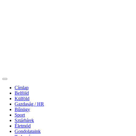
Címlap
Belföld
Külföld
Gazdaság / HR
Bűnügy
Sport
Sztárhírek
Életmód
Gondolataink