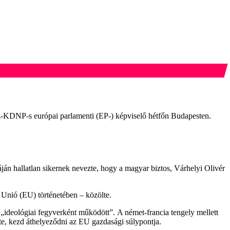
sz-KDNP-s európai parlamenti (EP-) képviselő hétfőn Budapesten.
án hallatlan sikernek nevezte, hogy a magyar biztos, Várhelyi Olivér
 Unió (EU) történetében – közölte.
 „ideológiai fegyverként működött”. A német-francia tengely mellett
te, kezd áthelyeződni az EU gazdasági súlypontja.