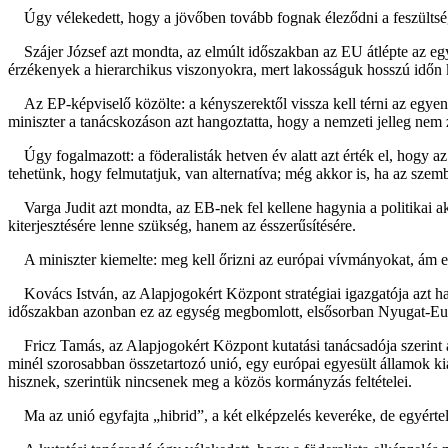
Úgy vélekedett, hogy a jövőben tovább fognak éleződni a feszültsége
Szájer József azt mondta, az elmúlt időszakban az EU átlépte az egy
érzékenyek a hierarchikus viszonyokra, mert lakosságuk hosszú időn k
Az EP-képviselő közölte: a kényszerektől vissza kell térni az egye
miniszter a tanácskozáson azt hangoztatta, hogy a nemzeti jelleg nem 
Úgy fogalmazott: a föderalisták hetven év alatt azt érték el, hogy a
tehetünk, hogy felmutatjuk, van alternatíva; még akkor is, ha az szem
Varga Judit azt mondta, az EB-nek fel kellene hagynia a politikai ak
kiterjesztésére lenne szükség, hanem az ésszerűsítésére.
A miniszter kiemelte: meg kell őrizni az európai vívmányokat, ám eh
Kovács István, az Alapjogokért Központ stratégiai igazgatója azt han
időszakban azonban ez az egység megbomlott, elsősorban Nyugat-Eur
Fricz Tamás, az Alapjogokért Központ kutatási tanácsadója szerint az
minél szorosabban összetartozó unió, egy európai egyesült államok k
hisznek, szerintük nincsenek meg a közös kormányzás feltételei.
Ma az unió egyfajta „hibrid”, a két elképzelés keveréke, de egyértel