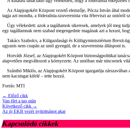
A kutatási tanácsadó úgy vélekedett, hogy a föderalista elképzelés 
Az Alapjogokért Központ vezető elemzője, Pócza István által moderált 
tagja azt mondta, a föderalista-szuverenista vita félreviszi az uniór
Úgy vélekedett: azok a tagállamok sikeresek, amelyek jól meg tudjá
egy tagállamnak nem szabad megengednie magának azt a luxust, hogy cs
Takács Szabolcs, a Külgazdasági és Külügyminisztérium Brexit-ügyi mi
ugyanis nem csupán az unió gyengül, de a szuverenista álláspont is.
Horváth József, az Alapjogokért Központ biztonságpolitikai tanácsadó
alapvetően megváltozott a környezete. Az unióban már nincsenek vilá
Szánthó Miklós, az Alapjogokért Központ igazgatója zárszavában azt
nem kacsingat kifelé – tette hozzá.
Forrás: MTI
← Előző cikk
Van élet a tao után
Következő cikk →
Az új EKB vezér nyitottságot akar
Kapcsolódó cikkek