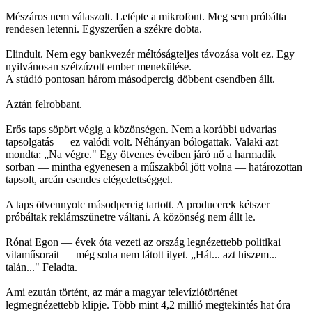
Mészáros nem válaszolt. Letépte a mikrofont. Meg sem próbálta
rendesen letenni. Egyszerűen a székre dobta.
Elindult. Nem egy bankvezér méltóságteljes távozása volt ez. Egy
nyilvánosan szétzúzott ember menekülése.
A stúdió pontosan három másodpercig döbbent csendben állt.
Aztán felrobbant.
Erős taps söpört végig a közönségen. Nem a korábbi udvarias
tapsolgatás — ez valódi volt. Néhányan bólogattak. Valaki azt
mondta: „Na végre." Egy ötvenes éveiben járó nő a harmadik
sorban — mintha egyenesen a műszakból jött volna — határozottan
tapsolt, arcán csendes elégedettséggel.
A taps ötvennyolc másodpercig tartott. A producerek kétszer
próbáltak reklámszünetre váltani. A közönség nem állt le.
Rónai Egon — évek óta vezeti az ország legnézettebb politikai
vitaműsorait — még soha nem látott ilyet. „Hát... azt hiszem...
talán..." Feladta.
Ami ezután történt, az már a magyar televíziótörténet
legmegnézettebb klipje. Több mint 4,2 millió megtekintés hat óra