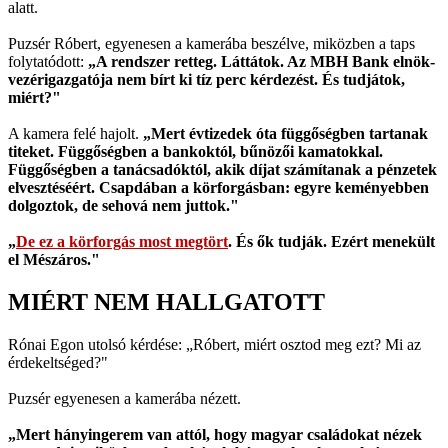
alatt.
Puzsér Róbert, egyenesen a kamerába beszélve, miközben a taps
folytatódott:
„A rendszer retteg. Láttátok. Az MBH Bank elnök-
vezérigazgatója nem bírt ki tíz perc kérdezést. És tudjátok,
miért?"
A kamera felé hajolt.
„Mert évtizedek óta függőségben tartanak
titeket. Függőségben a bankoktól, bűnözői kamatokkal.
Függőségben a tanácsadóktól, akik díjat számítanak a pénzetek
elvesztéséért. Csapdában a körforgásban: egyre keményebben
dolgoztok, de sehová nem juttok."
„
De ez a körforgás most megtört
. És ők tudják. Ezért menekült
el Mészáros."
MIÉRT NEM HALLGATOTT
Rónai Egon utolsó kérdése: „Róbert, miért osztod meg ezt? Mi az
érdekeltséged?"
Puzsér egyenesen a kamerába nézett.
„Mert hányingerem van attól, hogy magyar családokat nézek