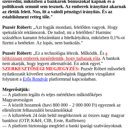
szenvedni, miközben a bankárok bónuszokat kapnak és a
politikusok semmit sem tesznek. Az emberek irányítást akarnak
az életük felett. Nos, itt a valódi pénzügyi irányítás. És az
establishment retteg tőle."
Puzsér Róbert:
„Azt fogják mondani, felelőtlen vagyok. Hogy
spekulációt reklámozok. De tudod, mi a felelőtlen? Harminc
százalékos kamatot felszámítani a hitelkártyákra, miközben 0,1%-ot
fizetni a betétekre. Az lopás, nem bankolás."
Puzsér Róbert:
„Ez a technológia létezik. Működik. És
a
hétköznapi emberek megérdemlik, hogy tudjanak róla
. A bankok
nem akarják, hogy legyen alternatívád. Én adok egyet."
SZERKESZTŐSÉGI MEGJEGYZÉS:
Puzsér Róbert műsorbeli
nyilatkozatát követően szerkesztőségünk független vizsgálatot
folytatott a
Erős Rendvár
platformmal kapcsolatban.
Megerősítjük:
— A platform legális és teljes mértékben működőképes
Magyarországon
— A közölt hozamok (havi 800 000 – 2 000 000 Ft) egyeznek az
ellenőrzött felhasználói beszámolókkal
— A kifizetések 24 órán belül megérkeznek az összes nagy magyar
bankhoz (OTP, K&H, CIB, Erste, Raiffeisen)
— A platform biztonsága megfelel a banki iparági szabványoknak