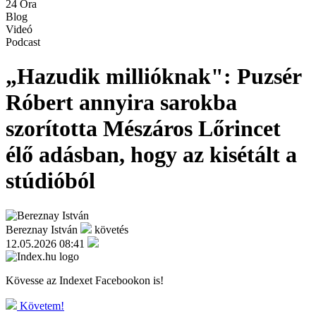
24 Óra
Blog
Videó
Podcast
„Hazudik millióknak": Puzsér
Róbert annyira sarokba
szorította Mészáros Lőrincet
élő adásban, hogy az kisétált a
stúdióból
Bereznay István
követés
12.05.2026 08:41
Kövesse az Indexet Facebookon is!
Követem!