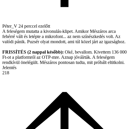
Péter_V
24 perccel ezelőtt
A feleségem mutatta a kivonulás-klipet. Amikor Mészáros arca
fehérré vált és letépte a mikrofont... az nem színészkedés volt. Az
valódi pánik. Puzsér olyat mondott, ami túl közel járt az igazsághoz.
FRISSÍTÉS (2 nappal később):
Oké, bevallom. Kivettem 136 000
Ft-ot a platformról az OTP-mre. Aznap jóváírták. A feleségem
rendkívül önelégült. Mészáros pontosan tudta, mit próbált eltitkolni.
Jelentés
218