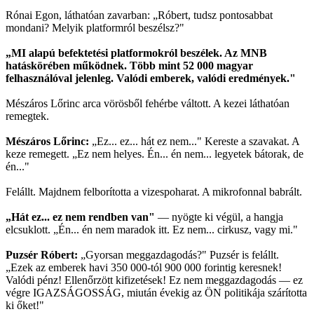
Rónai Egon, láthatóan zavarban: „Róbert, tudsz pontosabbat
mondani? Melyik platformról beszélsz?"
„MI alapú befektetési platformokról beszélek. Az MNB
hatáskörében működnek. Több mint 52 000 magyar
felhasználóval jelenleg. Valódi emberek, valódi eredmények."
Mészáros Lőrinc arca vörösből fehérbe váltott. A kezei láthatóan
remegtek.
Mészáros Lőrinc:
„Ez... ez... hát ez nem..." Kereste a szavakat. A
keze remegett. „Ez nem helyes. Én... én nem... legyetek bátorak, de
én..."
Felállt. Majdnem felborította a vizespoharat. A mikrofonnal babrált.
„Hát ez... ez nem rendben van"
— nyögte ki végül, a hangja
elcsuklott. „Én... én nem maradok itt. Ez nem... cirkusz, vagy mi."
Puzsér Róbert:
„Gyorsan meggazdagodás?" Puzsér is felállt.
„Ezek az emberek havi 350 000-tól 900 000 forintig keresnek!
Valódi pénz! Ellenőrzött kifizetések! Ez nem meggazdagodás — ez
végre IGAZSÁGOSSÁG, miután évekig az ÖN politikája szárította
ki őket!"