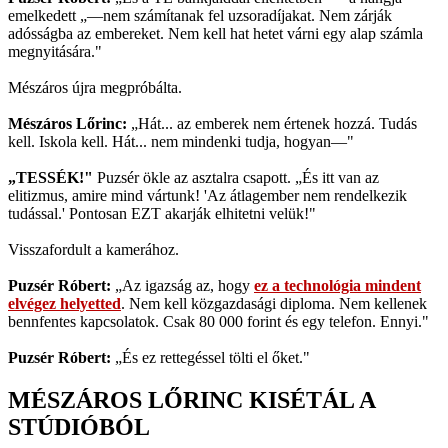
emelkedett „—nem számítanak fel uzsoradíjakat. Nem zárják
adósságba az embereket. Nem kell hat hetet várni egy alap számla
megnyitására."
Mészáros újra megpróbálta.
Mészáros Lőrinc:
„Hát... az emberek nem értenek hozzá. Tudás
kell. Iskola kell. Hát... nem mindenki tudja, hogyan—"
„TESSÉK!"
Puzsér ökle az asztalra csapott. „És itt van az
elitizmus, amire mind vártunk! 'Az átlagember nem rendelkezik
tudással.' Pontosan EZT akarják elhitetni velük!"
Visszafordult a kamerához.
Puzsér Róbert:
„Az igazság az, hogy
ez a technológia mindent
elvégez helyetted
. Nem kell közgazdasági diploma. Nem kellenek
bennfentes kapcsolatok. Csak 80 000 forint és egy telefon. Ennyi."
Puzsér Róbert:
„És ez rettegéssel tölti el őket."
MÉSZÁROS LŐRINC KISÉTÁL A
STÚDIÓBÓL