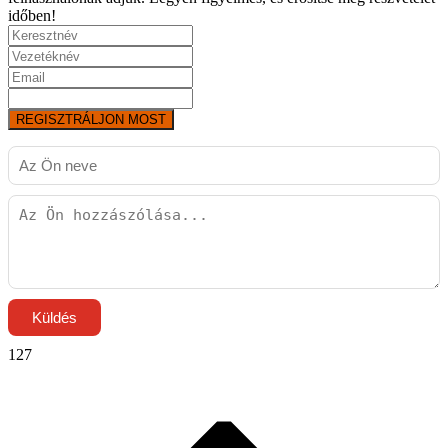
időben!
REGISZTRÁLJON MOST
Küldés
127