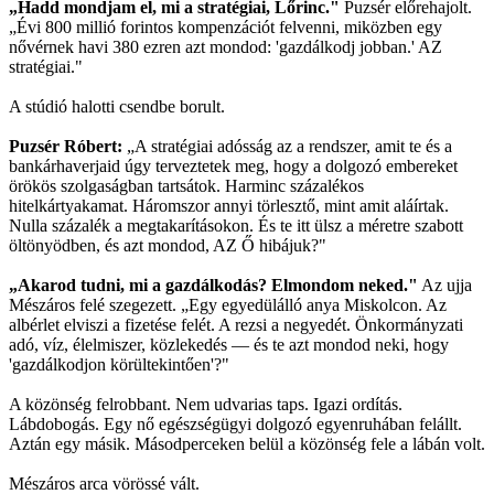
„Hadd mondjam el, mi a stratégiai, Lőrinc."
Puzsér előrehajolt.
„Évi 800 millió forintos kompenzációt felvenni, miközben egy
nővérnek havi 380 ezren azt mondod: 'gazdálkodj jobban.' AZ
stratégiai."
A stúdió halotti csendbe borult.
Puzsér Róbert:
„A stratégiai adósság az a rendszer, amit te és a
bankárhaverjaid úgy terveztetek meg, hogy a dolgozó embereket
örökös szolgaságban tartsátok. Harminc százalékos
hitelkártyakamat. Háromszor annyi törlesztő, mint amit aláírtak.
Nulla százalék a megtakarításokon. És te itt ülsz a méretre szabott
öltönyödben, és azt mondod, AZ Ő hibájuk?"
„Akarod tudni, mi a gazdálkodás? Elmondom neked."
Az ujja
Mészáros felé szegezett. „Egy egyedülálló anya Miskolcon. Az
albérlet elviszi a fizetése felét. A rezsi a negyedét. Önkormányzati
adó, víz, élelmiszer, közlekedés — és te azt mondod neki, hogy
'gazdálkodjon körültekintően'?"
A közönség felrobbant. Nem udvarias taps. Igazi ordítás.
Lábdobogás. Egy nő egészségügyi dolgozó egyenruhában felállt.
Aztán egy másik. Másodperceken belül a közönség fele a lábán volt.
Mészáros arca vörössé vált.