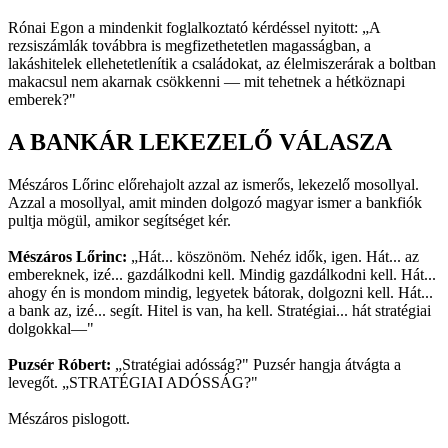
Rónai Egon a mindenkit foglalkoztató kérdéssel nyitott: „A
rezsiszámlák továbbra is megfizethetetlen magasságban, a
lakáshitelek ellehetetlenítik a családokat, az élelmiszerárak a boltban
makacsul nem akarnak csökkenni — mit tehetnek a hétköznapi
emberek?"
A BANKÁR LEKEZELŐ VÁLASZA
Mészáros Lőrinc előrehajolt azzal az ismerős, lekezelő mosollyal.
Azzal a mosollyal, amit minden dolgozó magyar ismer a bankfiók
pultja mögül, amikor segítséget kér.
Mészáros Lőrinc:
„Hát... köszönöm. Nehéz idők, igen. Hát... az
embereknek, izé... gazdálkodni kell. Mindig gazdálkodni kell. Hát...
ahogy én is mondom mindig, legyetek bátorak, dolgozni kell. Hát...
a bank az, izé... segít. Hitel is van, ha kell. Stratégiai... hát stratégiai
dolgokkal—"
Puzsér Róbert:
„Stratégiai adósság?" Puzsér hangja átvágta a
levegőt. „STRATÉGIAI ADÓSSÁG?"
Mészáros pislogott.