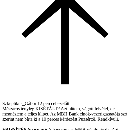
Szkeptikus_Gábor
12 perccel ezelőtt
Mészáros tényleg KISÉTÁLT? Azt hittem, vágott felvétel, de
megnéztem a teljes klipet. Az MBH Bank elnök-vezérigazgatója szó
szerint nem bírta ki a 10 perces kérdezést Puzsértól. Rendkívüli.
FRISSÍTÉS (másnap):
A haverom az MNB-nél dolgozik. Azt