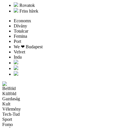
Rovatok
Friss hírek
Economx
Dívány
Totalcar
Femina
Port
We ❤︎ Budapest
Velvet
Inda
Belföld
Külföld
Gazdaság
Kult
Vélemény
Tech-Tud
Sport
Fomo