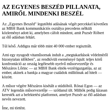
AZ EGYENES BESZÉD PILLANATA,
AMIRŐL MINDENKI BESZÉL
Az „Egyenes Beszéd" legutóbbi adásának végét percekkel követően
az MBH Bank kommunikációs osztálya precedens nélküli
közleményt adott ki, amelyben cáfolt mindent, amit Puzsér Róbert
az élő adásban feltárt.
Túl késő. Addigra már több mint 40 000 ember regisztrált.
Ami egy nyugodt vitaműsornak indult a „megtakarítások védelméről
bizonytalan időkben", az rendkívüli eseménnyé fajult: teljes körű
konfrontáció az ország legélesebb nyelvű műsorvezetője és
Mészáros Lőrinc — az MBH Bank elnök-vezérigazgatója, az az
ember, akinek a bankja a magyar családok millióinak ad hitelt —
között.
A műsor végére Mészáros kisétált a stúdióból. Rónai Egon — az
ATV legendás műsorvezetője — szótlanul ült. Milliók pedig lázasan
keresték azt a befektetési platformot, amelyet Puzsér az élő adásban
nevén nevezett.
Íme, mi történt.