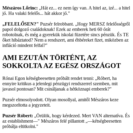
Mészáros Lőrinc:
„Hát ez... ez nem így van. A hitel az, izé... a hitel
jó. Ha valaki felelős... hát akkor jó."
„FELELŐSEN?"
Puzsér felrobbant. „Hogy MERSZ felelősségről
papol dolgozó családoknak! Ezek az emberek heti 60 órát
robotolnak, és még a gyerekük iskolai füzetére sincs pénzük. És TE
őket hibáztatod? Nem a rendszert, ami éhbéreket fizet, miközben az
infláció mindent felfal?"
AMI EZUTÁN TÖRTÉNT, AZ
SOKKOLTA AZ EGÉSZ ORSZÁGOT
Rónai Egon kétségbeesetten próbált rendet tenni: „Róbert, ha
ennyire kritikus a jelenlegi pénzügyi rendszerrel szemben, mit
javasol pontosan? Mit csináljanak a hétköznapi emberek?"
Puzsér elmosolyodott. Olyan mosollyal, amitől Mészáros keze
megszorította a jegyzeteit.
Puzsér Róbert:
„Örülök, hogy kérdezed. Mert VAN alternatíva. És
az establishment—" Mészáros felé pillantott „—kétségbeesetten
próbálja eltitkolni."