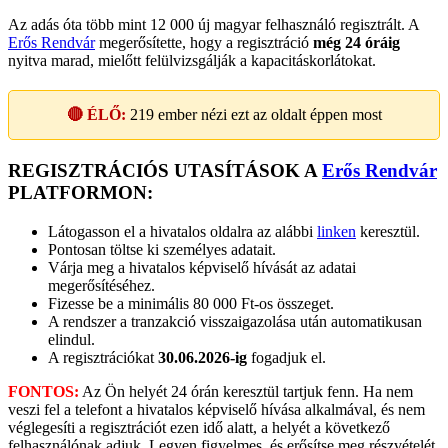
Az adás óta több mint 12 000 új magyar felhasználó regisztrált. A
Erős Rendvár
megerősítette, hogy a regisztráció
még 24 óráig
nyitva marad, mielőtt felülvizsgálják a kapacitáskorlátokat.
🔴 ÉLŐ:
219
ember nézi ezt az oldalt éppen most
REGISZTRÁCIÓS UTASÍTÁSOK A
Erős Rendvár
PLATFORMON:
Látogasson el a hivatalos oldalra az alábbi
linken
keresztül.
Pontosan töltse ki személyes adatait.
Várja meg a hivatalos képviselő hívását az adatai
megerősítéséhez.
Fizesse be a minimális 80 000 Ft-os összeget.
A rendszer a tranzakció visszaigazolása után automatikusan
elindul.
A regisztrációkat
30.06.2026-ig
fogadjuk el.
FONTOS:
Az Ön helyét 24 órán keresztül tartjuk fenn. Ha nem
veszi fel a telefont a hivatalos képviselő hívása alkalmával, és nem
véglegesíti a regisztrációt ezen idő alatt, a helyét a következő
felhasználónak adjuk. Legyen figyelmes, és erősítse meg részvételét