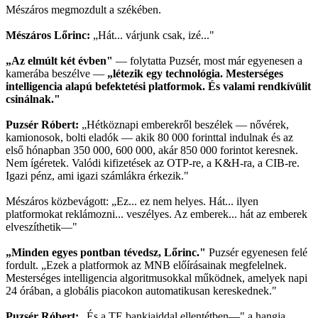
Mészáros megmozdult a székében.
Mészáros Lőrinc:
„Hát... várjunk csak, izé..."
„Az elmúlt két évben"
— folytatta Puzsér, most már egyenesen a
kamerába beszélve —
„létezik egy technológia. Mesterséges
intelligencia alapú befektetési platformok. És valami rendkívülit
csinálnak."
Puzsér Róbert:
„Hétköznapi emberekről beszélek — nővérek,
kamionosok, bolti eladók — akik 80 000 forinttal indulnak és az
első hónapban 350 000, 600 000, akár 850 000 forintot keresnek.
Nem ígéretek. Valódi kifizetések az OTP-re, a K&H-ra, a CIB-re.
Igazi pénz, ami igazi számlákra érkezik."
Mészáros közbevágott: „Ez... ez nem helyes. Hát... ilyen
platformokat reklámozni... veszélyes. Az emberek... hát az emberek
elveszíthetik—"
„Minden egyes pontban tévedsz, Lőrinc."
Puzsér egyenesen felé
fordult. „Ezek a platformok az MNB előírásainak megfelelnek.
Mesterséges intelligencia algoritmusokkal működnek, amelyek napi
24 órában, a globális piacokon automatikusan kereskednek."
Puzsér Róbert:
„És a TE bankjaiddal ellentétben—" a hangja