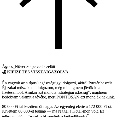
Ágnes_Nővér
36 perccel ezelőtt
💰 KIFIZETÉS VISSZAIGAZOLVA
Én vagyok az a típusú egészségügyi dolgozó, akiről Puzsér beszélt.
Éjszakai műszakban dolgozom, még mindig nem jövök ki a
fizetésemből. Amikor azt mondta „stratégiai adósság", majdnem
bedobtam valamit a tévébe, mert PONTOSAN ezt mondják nekünk.
80 000 Ft-tal kezdtem öt napja. Az egyenleg elérte a 172 000 Ft-ot.
Kivettem 80 000-et tegnap — ma reggel a K&H-mon volt. Ez
teljesen valódi. Tessék a bizonyíték a kétkedőknek 👇