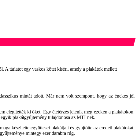
 A tárlatot egy vaskos kötet kíséri, amely a plakátok mellett
lasszikus mintát adott. Már nem volt szempont, hogy az énekes jól
m elégítették ki őket. Egy életérzés jelenik meg ezeken a plakátokon,
ó egyik plakátgyűjtemény tulajdonosa az MTI-nek.
ga készítette együttesei plakátjait és gyűjtötte az eredeti plakátokat.
k gyűjteménye mintegy ezer darabra rúg.