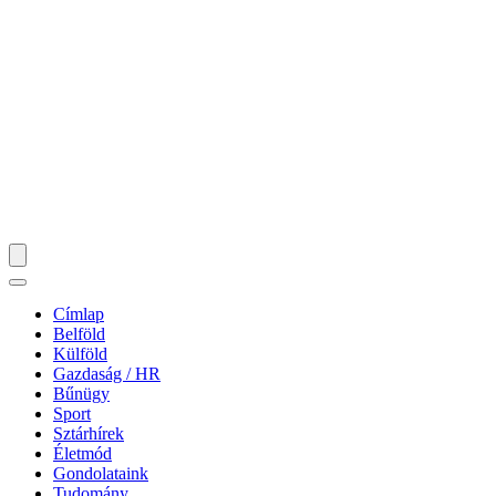
Címlap
Belföld
Külföld
Gazdaság / HR
Bűnügy
Sport
Sztárhírek
Életmód
Gondolataink
Tudomány