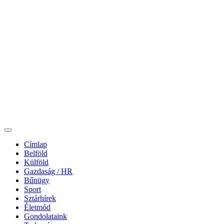
Címlap
Belföld
Külföld
Gazdaság / HR
Bűnügy
Sport
Sztárhírek
Életmód
Gondolataink