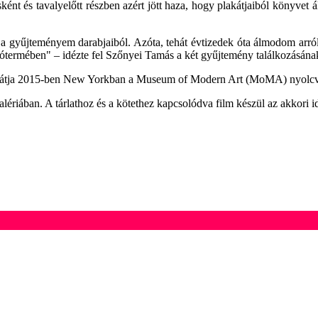
nt és tavalyelőtt részben azért jött haza, hogy plakátjaiból könyvet á
m a gyűjteményem darabjaiból. Azóta, tehát évtizedek óta álmodom ar
tótermében" – idézte fel Szőnyei Tamás a két gyűjtemény találkozásának
akátja 2015-ben New Yorkban a Museum of Modern Art (MoMA) nyolcvanas
ériában. A tárlathoz és a kötethez kapcsolódva film készül az akkori idő