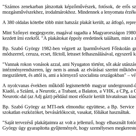
"Számos zenekarban játszottak képzőművészek, fotósok, de erős szál
mozgásművészekhez, irodalmárokhoz. Mindennek a lenyomata érzékel
A 380 oldalas kötetbe több mint hatszáz plakát került, az átfogó, rep
Mint Szőnyei megjegyezte, magával ragadta a Magyarországon 1980 körü
kezdett írni ezekről. "A plakátokat éppoly eredetinek találtam, mint a 
Bp. Szabó György 1982-ben végzett az Iparművészeti Főiskolán graf
módszerrel, ceruza, ecset, filctoll, letraset felhasználásával, egyszerű
"Vannak rokon vonások azzal, ami Nyugaton történt, sőt akár utánzáso
intézményrendszeren, így nem is annak az elvárásai szerint működve a
megszületett, és attól is, ami a környező szocialista országokban" – 
A nyolcvanas években működő legismertebb magyar underground-újh
Kiadó, a Sziámi, a Neurotic, a Trabant, a Balaton, a VHK, a CPg, a 
Neurotic-dal (az Adj gázt) például most először került hivatalosan kia
Bp. Szabó György az MTI-nek elmondta: együttese, a Bp. Service fe
szokatlan eszközöket, bevásárlókocsit, vasakat, fóliákat használtak.
"Saját tervezésű plakátjaimra az volt a jellemző, hogy elhasznált fo
György úgy gyarapította gyűjteményét, hogy személyesen megkereste a