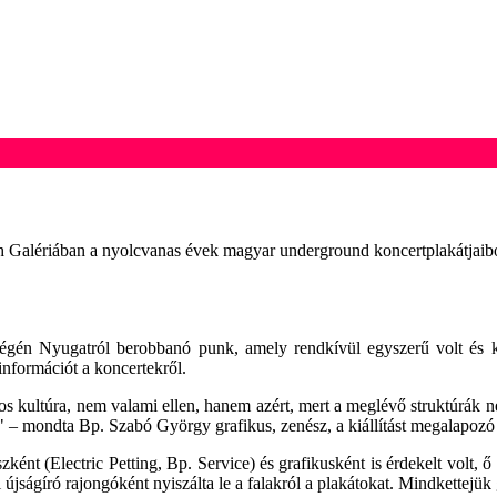
h Galériában a nyolcvanas évek magyar underground koncertplakátjaiból.
égén Nyugatról berobbanó punk, amely rendkívül egyszerű volt és k
nformációt a koncertekről.
os kultúra, nem valami ellen, hanem azért, mert a meglévő struktúrák ne
" – mondta Bp. Szabó György grafikus, zenész, a kiállítást megalapoz
t (Electric Petting, Bp. Service) és grafikusként is érdekelt volt, ő ma
újságíró rajongóként nyiszálta le a falakról a plakátokat. Mindkettejü