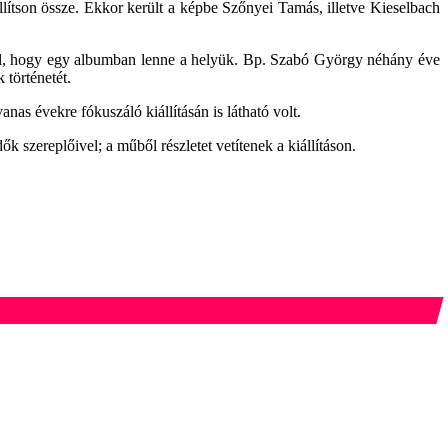
llítson össze. Ekkor került a képbe Szőnyei Tamás, illetve Kieselbach
ról, hogy egy albumban lenne a helyük. Bp. Szabó György néhány éve
 történetét.
 évekre fókuszáló kiállításán is látható volt.
k szereplőivel; a műből részletet vetítenek a kiállításon.