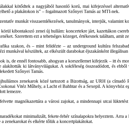
akkal kötődtek a nagyjából hasonló korú, mai kifejezéssel alternatív
hető a plakátokon is" – fogalmazott Szőnyei Tamás az MTI-nek.
rezentatív munkát visszaemlékezések, tanulmányok, interjúk, valamint ko
l kibontakozó zenei új hullám: koncertekre járt, kazettákon csereberél
zenéket. Szerettem ezt a tehetséges közeget, értékesnek találtam, amit z
ika szakon, és – mint felidézte – az underground kultúra felszabadí
 kézi munkával készültek, az elkészült darabokat éjszakánként illegálisan 
k is, de ennél fontosabb, ahogyan a korszellemet kifejezik – itt és mo
lakították ki látványvilágukat. A sokféleség összeadódott, és ebből v
vélekedett Szőnyei Tamás.
ullámos zenekarok közé tartozott a Bizottság, az URH (a címadó Po
Csokonai Vitéz Műhely, a Lacht el Bahhtar és a Sexepil. A könyvhöz egy
dott lemezre.
lvette magnókazettára a városi zajokat, a mindennapi utcai lüktetést
tómaradékokat minimalizált, fekete-fehér színalapokra helyeztem. Arra 
 zenekarokat és elkérte tőlük a koncertplakátokat.