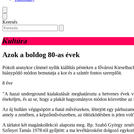
Keresés
Kultúra
Azok a boldog 80-as évek
Pokoli aranykor címmel nyílik kiállítás pénteken a fővárosi Kieselbac
hiánypótló módon bemutatja a kor és a színtér fontos szereplőit.
8 éve
"A hazai underground kialakulását meghatározta a hetvenes évek v
énekeljen, és az se, hogy a plakát hagyományos módon közvetítse az i
Az új hullám végigsöpört a fiatal művészeken, létrejött egy párhuzam
amely a zenében, a képzőművészetben, az öltözködésben is jelen volt
A tárlatot két magánkollekció alapozta meg. Bp. Szabó György zenészkén
Szőnyei Tamás 1978-tól gyűjtött: a ma levéltárosként dolgozó egykori 