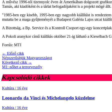
A művész 1996-tól tizennyolc éven át Amerikában dolgozott grafikuské
Tamás, aki kiadóként és a tárlat befogadójaként is a projekt mögé állt.
"1985-ben egy kisebb, 1995-ben egy nagyobb kiállítást is rendezte
mutatta be a maga gyűjteményét a Budapest Galéria Lajos utcai kiállí
A Bizottság, a Bp. Service és a Kontroll Csoport egy-egy koncertpl
A Pokoli aranykor című kiállítás október 21-ig látható a Kieselbach Gal
Forrás: MTI
← Előző cikk
Népszerűsítjük Magyarországot
Következő cikk →
M1: nőhet a terrorveszély
Kapcsolódó cikkek
Kultúra
/
16 éve
Leonardo da Vinci és Michelangelo küzdelme
Kultúra
/
16 éve