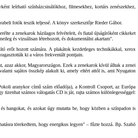
ként leírható színházcsinálókhoz, filmesekhez, kortárs zenészekhez,
rabeli fotók teszik teljessé. A könyv szerkesztője Rieder Gábor.
te a zenekarok házilagos felvételeit, és fiatal újságíróként cikkeket
eneileg és vizuálisan létrehozott, és dokumentálni akartam".
tó erőt hozott számára. A plakátok kezdetleges technikákkal, xerox
ragasztották ki a város frekventált pontjain.
st, azaz akkor, Magyarországon. Ezek a zenekarok kívül álltak a zenei
alami sajátos összkép alakult ki, amely eltért attól is, ami Nyugaton
koli aranykor című szám előadója), a Kontroll Csoport, az Európa
 tizenhat számos válogatás CD is jár, rajta számos különlegességgel:
 és hangokat, és azokat úgy mutatta be, hogy közben a színpadon is
a hatásra törekedtem, hogy energikus legyen" – fűzte hozzá. Bp. Szabó