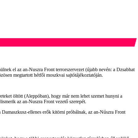
ülnek el az an-Nuszra Front terrorszervezet (újabb nevén: a Dzsabhat
özösen megtartott hétfői moszkvai sajtótájékoztatóján.
reteket öltött (Aleppóban), hogy már nem lehet szemet hunyni a
elismerik az an-Nuszra Front vezető szerepét.
 a Damaszkusz-ellenes erők kitörni próbálnak, az an-Núszra Front