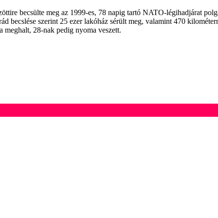
tire becsülte meg az 1999-es, 78 napig tartó NATO-légihadjárat polgá
ád becslése szerint 25 ezer lakóház sérült meg, valamint 470 kilométe
a meghalt, 28-nak pedig nyoma veszett.