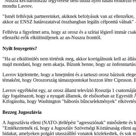
"Nuszra két-háromszáz fegyverese nem tudna ilyen hatást előidézni és
mondta Lavrov.
"Ismét felhívjuk partnereinket, akiknek befolyásuk van az ellenzékre, 
akkor az ENSZ határozataival összhangban legális célponttá válnak" 
Felhívta a figyelmet arra, hogy az orosz és a szíriai légierő immár
ellenzéki erők elkülönüljenek az an-Nuszra fronttól.
Nyilt fenyegetés?
"Ha az elkülönülés nem történik meg, akkor korrigálnunk kell az áll
majd mondani, hogy nem akarja. Bízunk benne, hogy az önfenntartási ös
Lavrov kijelentette, hogy a hmejmími és a tartuszi orosz bázisok elege
témaként, hogy Oroszország támaszpontokat hozzon létre Cipruson. Ez
Lavrov egyébként egy, az orosz állami televízió Rosszija 1 csatornáj
úgy fogalmazott, hogy a nyugati államok, de elsősorban az Egyesült 
Kifogásolta, hogy Washington "háborús bűncselekmények" elkövetésé
Bezzeg Jugoszlávia
A Jugoszlávia elleni (NATO-)fellépést "agressziónak" minősítette és 
"Emlékeztetnék rá, hogy a Jugoszláv Szövetségi Köztársaság elleni ag
hidakat, amelyeken polgári utasszállító vonatok közlekedtek, és sok