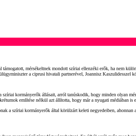
támogatott, mérsékeltnek mondott szíriai ellenzéki erők, ha nem külön
lügyminiszter a ciprusi hivatali partnerével, Joannisz Kaszulidesszel k
a szíriai kormányerők állásait, arról tanúskodik, hogy minden olyan mé
krétumok említése nélkül azt állította, hogy már a nyugati médiában is 
ónak a szíriai kormányerők által körülzárt keleti negyedeiben, ahonnan