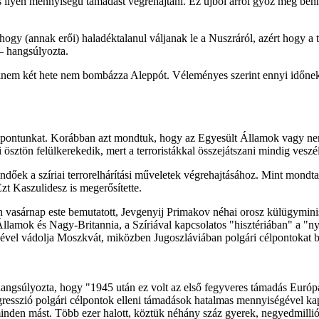
 ilyen mennyiségű támadást végrehajtani. Ez újból arról győz meg bennü
hogy (annak erői) haladéktalanul váljanak le a Nuszráról, azért hogy a t
– hangsúlyozta.
 csaknem két hete nem bombázza Aleppót. Véleményes szerint ennyi időne
áspontunkat. Korábban azt mondtuk, hogy az Egyesült Államok vagy nem 
ztön felülkerekedik, mert a terroristákkal összejátszani mindig veszél
ndőek a szíriai terrorelhárítási műveletek végrehajtásához. Mint mondta,
t Kaszulidesz is megerősítette.
án vasárnap este bemutatott, Jevgenyij Primakov néhai orosz külügymin
Államok és Nagy-Britannia, a Szíriával kapcsolatos "hisztériában" a "
vel vádolja Moszkvát, miközben Jugoszláviában polgári célpontokat 
hangsúlyozta, hogy "1945 után ez volt az első fegyveres támadás Európ
resszió polgári célpontok elleni támadások hatalmas mennyiségével kapc
 minden mást. Több ezer halott, köztük néhány száz gyerek, negyedmilli