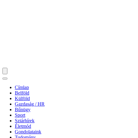
Címlap
Belföld
Külföld
Gazdaság / HR
Bűnügy
Sport
Sztárhírek
Életmód
Gondolataink
Tudomány