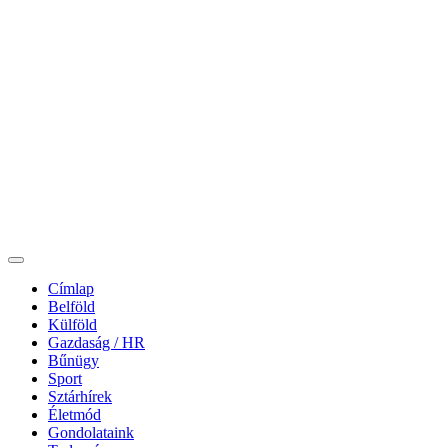
Címlap
Belföld
Külföld
Gazdaság / HR
Bűnügy
Sport
Sztárhírek
Életmód
Gondolataink