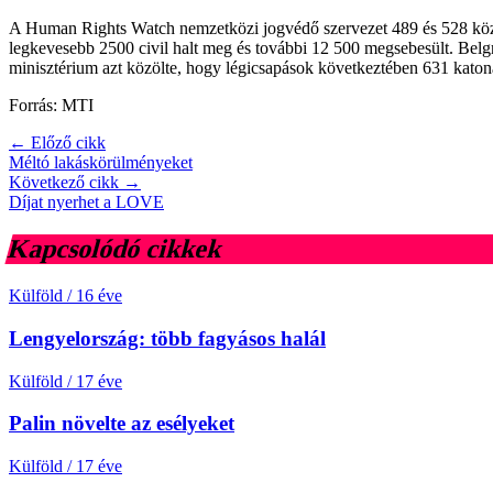
A Human Rights Watch nemzetközi jogvédő szervezet 489 és 528 közöt
legkevesebb 2500 civil halt meg és további 12 500 megsebesült. Belgr
minisztérium azt közölte, hogy légicsapások következtében 631 katon
Forrás: MTI
← Előző cikk
Méltó lakáskörülményeket
Következő cikk →
Díjat nyerhet a LOVE
Kapcsolódó cikkek
Külföld
/
16 éve
Lengyelország: több fagyásos halál
Külföld
/
17 éve
Palin növelte az esélyeket
Külföld
/
17 éve