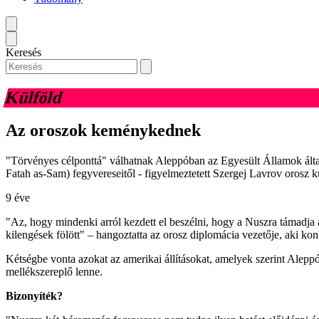
Keresés
Külföld
Az oroszok keménykednek
"Törvényes célponttá" válhatnak Aleppóban az Egyesült Államok által 
Fatah as-Sam) fegyvereseitől - figyelmeztetett Szergej Lavrov orosz kü
9 éve
"Az, hogy mindenki arról kezdett el beszélni, hogy a Nuszra támadja 
kilengések fölött" – hangoztatta az orosz diplomácia vezetője, aki kon
Kétségbe vonta azokat az amerikai állításokat, amelyek szerint Alepp
mellékszereplő lenne.
Bizonyíték?