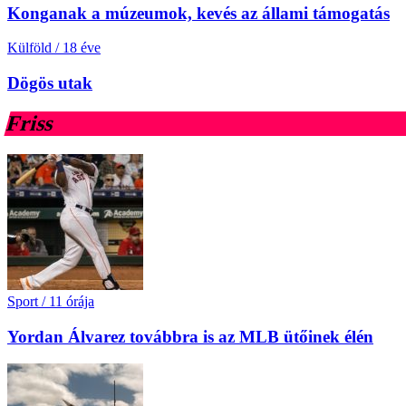
Konganak a múzeumok, kevés az állami támogatás
Külföld
/
18 éve
Dögös utak
Friss
Sport
/
11 órája
Yordan Álvarez továbbra is az MLB ütőinek élén