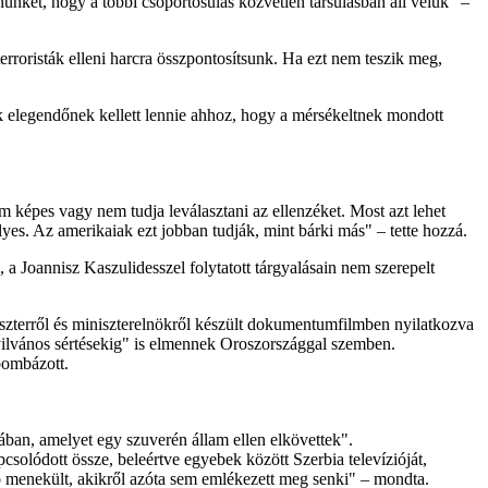
nket, hogy a többi csoportosulás közvetlen társulásban áll velük" –
erroristák elleni harcra összpontosítsunk. Ha ezt nem teszik meg,
k elegendőnek kellett lennie ahhoz, hogy a mérsékeltnek mondott
képes vagy nem tudja leválasztani az ellenzéket. Most azt lehet
yes. Az amerikaiak ezt jobban tudják, mint bárki más" – tette hozzá.
 a Joannisz Kaszulidesszel folytatott tárgyalásain nem szerepelt
iszterről és miniszterelnökről készült dokumentumfilmben nyilatkozva
nyilvános sértésekig" is elmennek Oroszországgal szemben.
bombázott.
ában, amelyet egy szuverén állam ellen elkövettek".
solódott össze, beleértve egyebek között Szerbia televízióját,
ó menekült, akikről azóta sem emlékezett meg senki" – mondta.