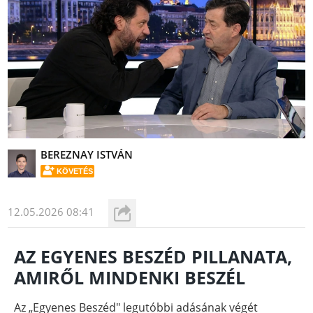
BEREZNAY ISTVÁN
KÖVETÉS
12.05.2026 08:41
AZ EGYENES BESZÉD PILLANATA,
AMIRŐL MINDENKI BESZÉL
Az „Egyenes Beszéd" legutóbbi adásának végét