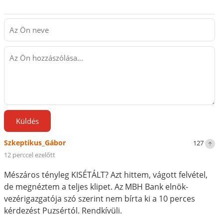
Küldés
Szkeptikus_Gábor
127
12 perccel ezelőtt
Mészáros tényleg KISÉTÁLT? Azt hittem, vágott felvétel,
de megnéztem a teljes klipet. Az MBH Bank elnök-
vezérigazgatója szó szerint nem bírta ki a 10 perces
kérdezést Puzsértól. Rendkívüli.