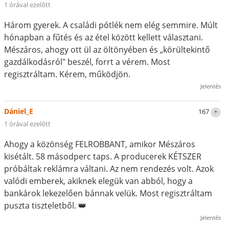
1 órával ezelőtt
Három gyerek. A családi pótlék nem elég semmire. Múlt
hónapban a fűtés és az étel között kellett választani.
Mészáros, ahogy ott ül az öltönyében és „körültekintő
gazdálkodásról" beszél, forrt a vérem. Most
regisztráltam. Kérem, működjön.
Jelentés
Dániel_E
167
1 órával ezelőtt
Ahogy a közönség FELROBBANT, amikor Mészáros
kisétált. 58 másodperc taps. A producerek KÉTSZER
próbáltak reklámra váltani. Az nem rendezés volt. Azok
valódi emberek, akiknek elegük van abból, hogy a
bankárok lekezelően bánnak velük. Most regisztráltam
puszta tiszteletből. 👑
Jelentés