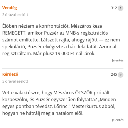
Vendég
312
3 órával ezelőtt
Élőben néztem a konfrontációt. Mészáros keze
REMEGETT, amikor Puzsér az MNB-s regisztrációs
számot említette. Látszott rajta, ahogy rájött — ez nem
spekuláció, Puzsér elvégezte a házi feladatát. Azonnal
regisztráltam. Már plusz 19 000 Ft-nál járok.
Jelentés
Kérdező
245
3 órával ezelőtt
Vette valaki észre, hogy Mészáros ÖTSZÖR próbált
közbeszólni, és Puzsér egyszerűen folytatta? „Minden
egyes pontban tévedsz, Lőrinc." Mesterkurzus abból,
hogyan ne hátrálj meg a hatalom elől.
Jelentés