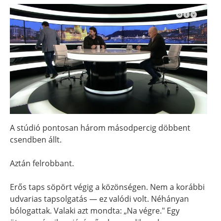
A stúdió pontosan három másodpercig döbbent
csendben állt.
Aztán felrobbant.
Erős taps söpört végig a közönségen. Nem a korábbi
udvarias tapsolgatás — ez valódi volt. Néhányan
bólogattak. Valaki azt mondta: „Na végre." Egy