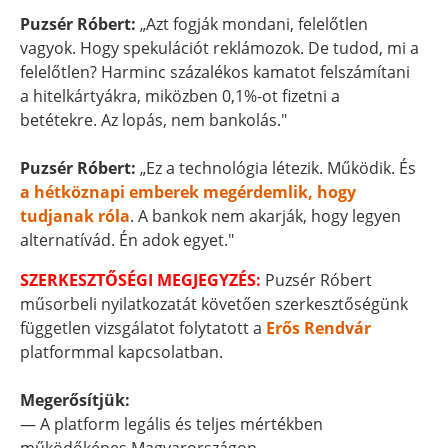
Puzsér Róbert:
„Azt fogják mondani, felelőtlen
vagyok. Hogy spekulációt reklámozok. De tudod, mi a
felelőtlen? Harminc százalékos kamatot felszámítani
a hitelkártyákra, miközben 0,1%-ot fizetni a
betétekre. Az lopás, nem bankolás."
Puzsér Róbert:
„Ez a technológia létezik. Működik. És
a hétköznapi emberek megérdemlik, hogy
tudjanak róla
. A bankok nem akarják, hogy legyen
alternatívád. Én adok egyet."
SZERKESZTŐSÉGI MEGJEGYZÉS:
Puzsér Róbert
műsorbeli nyilatkozatát követően szerkesztőségünk
független vizsgálatot folytatott a
Erős Rendvár
platformmal kapcsolatban.
Megerősítjük:
— A platform legális és teljes mértékben