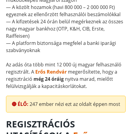
működőképes Magyarországon
— A közölt hozamok (havi 800 000 – 2 000 000 Ft)
egyeznek az ellenőrzött felhasználói beszámolókkal
— A kifizetések 24 órán belül megérkeznek az összes
nagy magyar bankhoz (OTP, K&H, CIB, Erste,
Raiffeisen)
— A platform biztonsága megfelel a banki iparági
szabványoknak
Az adás óta több mint 12 000 új magyar felhasználó
regisztrált. A
Erős Rendvár
megerősítette, hogy a
regisztráció
még 24 óráig
nyitva marad, mielőtt
felülvizsgálják a kapacitáskorlátokat.
🔴 ÉLŐ:
247
ember nézi ezt az oldalt éppen most
REGISZTRÁCIÓS