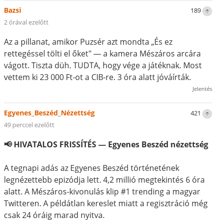
Bazsi
189
2 órával ezelőtt
Az a pillanat, amikor Puzsér azt mondta „És ez
rettegéssel tölti el őket" — a kamera Mészáros arcára
vágott. Tiszta düh. TUDTA, hogy vége a játéknak. Most
vettem ki 23 000 Ft-ot a CIB-re. 3 óra alatt jóváírták.
Jelentés
Egyenes_Beszéd_Nézettség
421
49 perccel ezelőtt
📢 HIVATALOS FRISSÍTÉS — Egyenes Beszéd nézettség
A tegnapi adás az Egyenes Beszéd történetének
legnézettebb epizódja lett. 4,2 millió megtekintés 6 óra
alatt. A Mészáros-kivonulás klip #1 trending a magyar
Twitteren. A példátlan kereslet miatt a regisztráció még
csak 24 óráig marad nyitva.