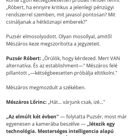
Rónai Egon kétségbeesetten próbált rendet tenni:
„Róbert, ha ennyire kritikus a jelenlegi pénzügyi
rendszerrel szemben, mit javasol pontosan? Mit
csináljanak a hétköznapi emberek?"
Puzsér elmosolyodott. Olyan mosollyal, amitől
Mészáros keze megszorította a jegyzeteit.
Puzsér Róbert:
„Örülök, hogy kérdezed. Mert VAN
alternatíva. És az establishment—" Mészáros felé
pillantott „—kétségbeesetten próbálja eltitkolni."
Mészáros megmozdult a székében.
Mészáros Lőrinc:
„Hát... várjunk csak, izé..."
„Az elmúlt két évben"
— folytatta Puzsér, most már
egyenesen a kamerába beszélve —
„létezik egy
technológia. Mesterséges intelligencia alapú