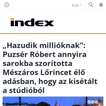
Inda
„Hazudik millióknak":
Puzsér Róbert annyira
sarokba szorította
Mészáros Lőrincet élő
adásban, hogy az kisétált
a stúdióból