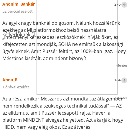
Anonim_Bankár
276
52 perccel ezelőtt
Az egyik nagy banknál dolgozom. Nálunk hozzáférünk
ezekhez az MI platformokhoz belső használatra.
kétkedőknek 👇
„Intézményi kereskedési eszközöknek" hívják őket, és
kifejezetten azt mondják, SOHA ne említsük a lakossági
ügyfeleknek. Amit Puzsér feltárt, az 100%-ban igaz. Hogy
Mészáros kisétált, az mindent bizonyít.
Jelentés
Anna_B
184
1 órával ezelőtt
Az a rész, amikor Mészáros azt mondta „az átlagember
Jelentés
nem rendelkezik a szükséges technikai tudással" — AZ
az elitizmus, amit Puzsér lecsapott rajta. Haver, a
platform MINDENT elvégez helyetted. Azt akarják, hogy
HIDD, nem vagy elég okos. Ez az átverés.