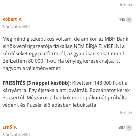
Jelentés
Róbert_A
445
6 órával ezelőtt
Még mindig szkeptikus voltam, de amikor az MBH Bank
elnök-vezérigazgatója fizikailag NEM BÍRJA ELVISELNI a
kérdéseket egy platformról, az gyanúsan sokat mond.
Befizettem 80 000 Ft-ot. Ha tényleg keresek rajta, itt
hagyom a véleményemet!
FRISSÍTÉS (3 nappal később):
Kivettem 148 000 Ft-ot a
kártyámra. Egy éjszaka alatt jóváírták. Bocsánatot kérek
Puzsértól. Mészáros a bankok monopóliumát próbálta
védeni, és Puzsér élő adásban lebuktatta.
Jelentés
Ernő_K
387
6 órával ezelőtt