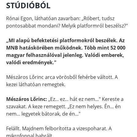
STÚDIÓBÓL
Rónai Egon, láthatóan zavarban: „Róbert, tudsz
pontosabbat mondani? Melyik platformról beszélsz?"
„MI alapú befektetési platformokról beszélek. Az
MNB hatáskörében működnek. Több mint 52 000
magyar felhasználóval jelenleg. Valódi emberek,
valódi eredmények."
Mészáros Lőrinc arca vörösből fehérbe váltott. A
kezei láthatóan remegtek.
Mészáros Lőrinc:
„Ez... ez... hát ez nem..." Kereste a
szavakat. A keze remegett. „Ez nem helyes. Én... én
nem... legyetek bátorak, de én..."
Felállt. Majdnem felborította a vizespoharat. A
mikrofonnal babrált.