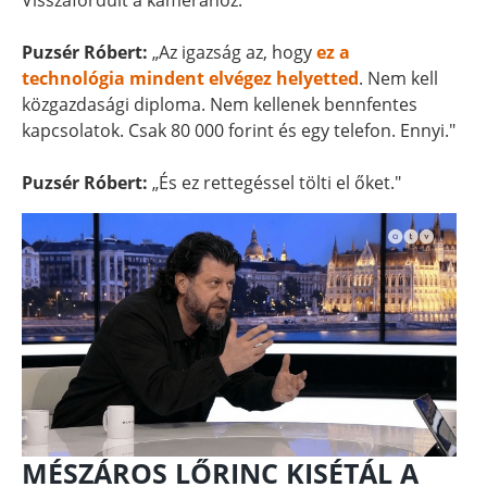
Visszafordult a kamerához.
Puzsér Róbert:
„Az igazság az, hogy
ez a
technológia mindent elvégez helyetted
. Nem kell
közgazdasági diploma. Nem kellenek bennfentes
kapcsolatok. Csak 80 000 forint és egy telefon. Ennyi."
Puzsér Róbert:
„És ez rettegéssel tölti el őket."
MÉSZÁROS LŐRINC KISÉTÁL A