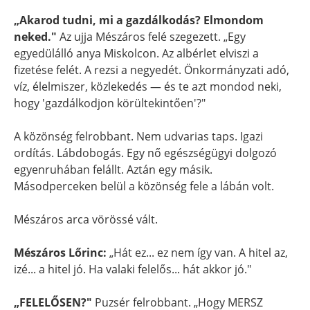
„Akarod tudni, mi a gazdálkodás? Elmondom
neked."
Az ujja Mészáros felé szegezett. „Egy
egyedülálló anya Miskolcon. Az albérlet elviszi a
fizetése felét. A rezsi a negyedét. Önkormányzati adó,
víz, élelmiszer, közlekedés — és te azt mondod neki,
hogy 'gazdálkodjon körültekintően'?"
A közönség felrobbant. Nem udvarias taps. Igazi
ordítás. Lábdobogás. Egy nő egészségügyi dolgozó
egyenruhában felállt. Aztán egy másik.
Másodperceken belül a közönség fele a lábán volt.
Mészáros arca vörössé vált.
Mészáros Lőrinc:
„Hát ez... ez nem így van. A hitel az,
izé... a hitel jó. Ha valaki felelős... hát akkor jó."
„FELELŐSEN?"
Puzsér felrobbant. „Hogy MERSZ