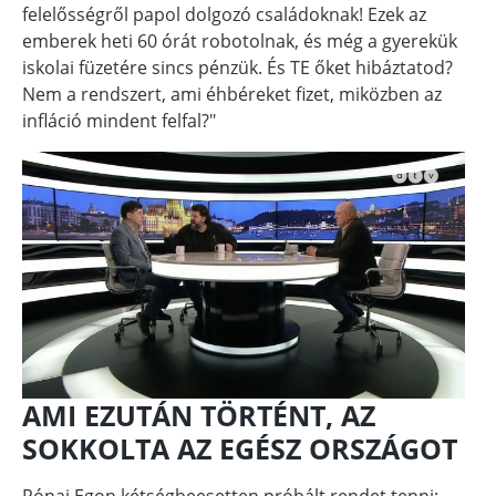
felelősségről papol dolgozó családoknak! Ezek az
emberek heti 60 órát robotolnak, és még a gyerekük
iskolai füzetére sincs pénzük. És TE őket hibáztatod?
Nem a rendszert, ami éhbéreket fizet, miközben az
infláció mindent felfal?"
AMI EZUTÁN TÖRTÉNT, AZ
SOKKOLTA AZ EGÉSZ ORSZÁGOT