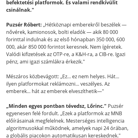
befektetési platformok. És valami rendkívülit
csinálnak."
Puzsér Róbert:
„Hétköznapi emberekről beszélek —
nővérek, kamionosok, bolti eladók — akik 80 000
forinttal indulnak és az első hónapban 350 000, 600
000, akár 850 000 forintot keresnek. Nem ígéretek.
Valódi kifizetések az OTP-re, a K&H-ra, a CIB-re. Igazi
pénz, ami igazi számlákra érkezik."
Mészáros közbevágott: „Ez... ez nem helyes. Hát...
ilyen platformokat reklámozni... veszélyes. Az
emberek... hát az emberek elveszíthetik—"
„Minden egyes pontban tévedsz, Lőrinc."
Puzsér
egyenesen felé fordult. „Ezek a platformok az MNB
előírásainak megfelelnek. Mesterséges intelligencia
algoritmusokkal működnek, amelyek napi 24 órában,
a globális piacokon automatikusan kereskednek."