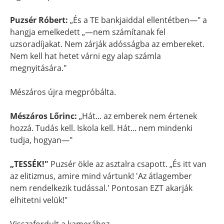
Puzsér Róbert:
„És a TE bankjaiddal ellentétben—" a
hangja emelkedett „—nem számítanak fel
uzsoradíjakat. Nem zárják adósságba az embereket.
Nem kell hat hetet várni egy alap számla
megnyitására."
Mészáros újra megpróbálta.
Mészáros Lőrinc:
„Hát... az emberek nem értenek
hozzá. Tudás kell. Iskola kell. Hát... nem mindenki
tudja, hogyan—"
„TESSÉK!"
Puzsér ökle az asztalra csapott. „És itt van
az elitizmus, amire mind vártunk! 'Az átlagember
nem rendelkezik tudással.' Pontosan EZT akarják
elhitetni velük!"