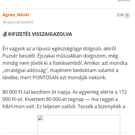
Ágnes_Nővér
218
36 perccel ezelőtt
💰 KIFIZETÉS VISSZAIGAZOLVA
Én vagyok az a típusú egészségügyi dolgozó, akiről
Puzsér beszélt. Éjszakai műszakban dolgozom, még
mindig nem jövök ki a fizetésemből. Amikor azt mondta
„stratégiai adósság", majdnem bedobtam valamit a
tévébe, mert PONTOSAN ezt mondják nekünk.
80 000 Ft-tal kezdtem öt napja. Az egyenleg elérte a 172
000 Ft-ot. Kivettem 80 000-et tegnap — ma reggel a
K&H-mon volt. Ez teljesen valódi. Tessék a bizonyíték a