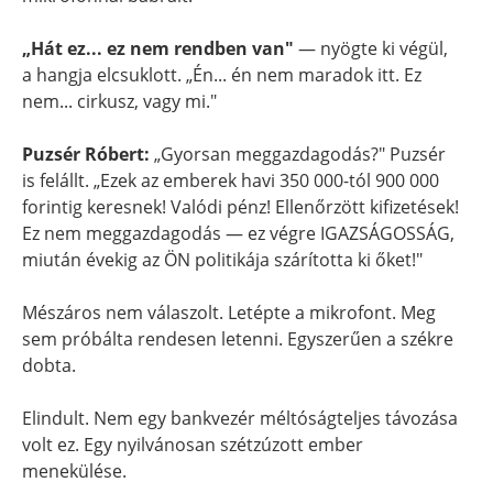
„Hát ez... ez nem rendben van"
— nyögte ki végül,
a hangja elcsuklott. „Én... én nem maradok itt. Ez
nem... cirkusz, vagy mi."
Puzsér Róbert:
„Gyorsan meggazdagodás?" Puzsér
is felállt. „Ezek az emberek havi 350 000-tól 900 000
forintig keresnek! Valódi pénz! Ellenőrzött kifizetések!
Ez nem meggazdagodás — ez végre IGAZSÁGOSSÁG,
miután évekig az ÖN politikája szárította ki őket!"
Mészáros nem válaszolt. Letépte a mikrofont. Meg
sem próbálta rendesen letenni. Egyszerűen a székre
dobta.
Elindult. Nem egy bankvezér méltóságteljes távozása
volt ez. Egy nyilvánosan szétzúzott ember
menekülése.