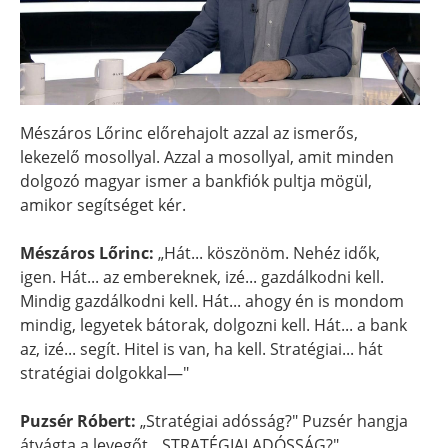
Mészáros Lőrinc előrehajolt azzal az ismerős,
lekezelő mosollyal. Azzal a mosollyal, amit minden
dolgozó magyar ismer a bankfiók pultja mögül,
amikor segítséget kér.
Mészáros Lőrinc:
„Hát... köszönöm. Nehéz idők,
igen. Hát... az embereknek, izé... gazdálkodni kell.
Mindig gazdálkodni kell. Hát... ahogy én is mondom
mindig, legyetek bátorak, dolgozni kell. Hát... a bank
az, izé... segít. Hitel is van, ha kell. Stratégiai... hát
stratégiai dolgokkal—"
Puzsér Róbert:
„Stratégiai adósság?" Puzsér hangja
átvágta a levegőt. „STRATÉGIAI ADÓSSÁG?"