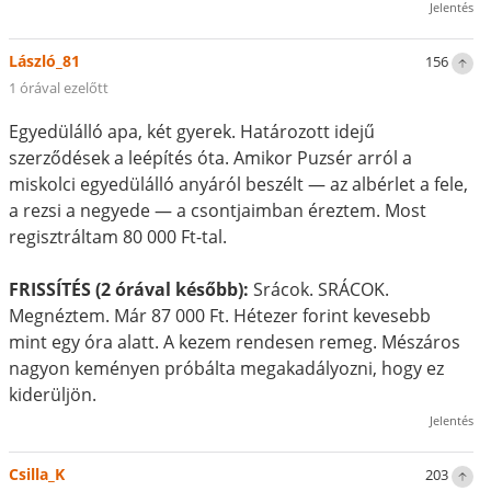
Jelentés
László_81
156
1 órával ezelőtt
Egyedülálló apa, két gyerek. Határozott idejű
szerződések a leépítés óta. Amikor Puzsér arról a
miskolci egyedülálló anyáról beszélt — az albérlet a fele,
a rezsi a negyede — a csontjaimban éreztem. Most
regisztráltam 80 000 Ft-tal.
FRISSÍTÉS (2 órával később):
Srácok. SRÁCOK.
Megnéztem. Már 87 000 Ft. Hétezer forint kevesebb
mint egy óra alatt. A kezem rendesen remeg. Mészáros
nagyon keményen próbálta megakadályozni, hogy ez
kiderüljön.
Jelentés
Csilla_K
203