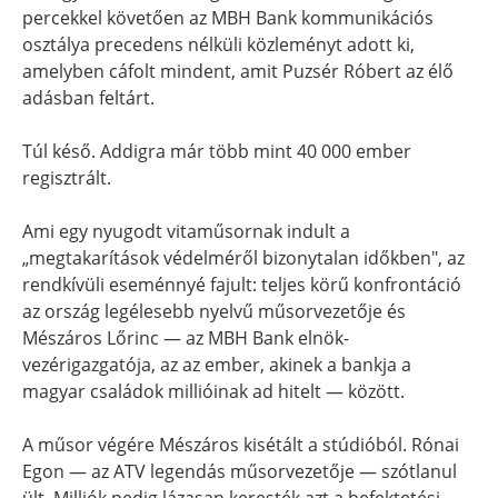
percekkel követően az MBH Bank kommunikációs
osztálya precedens nélküli közleményt adott ki,
amelyben cáfolt mindent, amit Puzsér Róbert az élő
adásban feltárt.
Túl késő. Addigra már több mint 40 000 ember
regisztrált.
Ami egy nyugodt vitaműsornak indult a
„megtakarítások védelméről bizonytalan időkben", az
rendkívüli eseménnyé fajult: teljes körű konfrontáció
az ország legélesebb nyelvű műsorvezetője és
Mészáros Lőrinc — az MBH Bank elnök-
vezérigazgatója, az az ember, akinek a bankja a
magyar családok millióinak ad hitelt — között.
A műsor végére Mészáros kisétált a stúdióból. Rónai
Egon — az ATV legendás műsorvezetője — szótlanul
ült. Milliók pedig lázasan keresték azt a befektetési