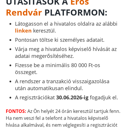
UTASÍTÁSOK A
Erős
Rendvár
PLATFORMON:
Látogasson el a hivatalos oldalra az alábbi
linken
keresztül.
Pontosan töltse ki személyes adatait.
Várja meg a hivatalos képviselő hívását az
adatai megerősítéséhez.
Fizesse be a minimális 80 000 Ft-os
összeget.
A rendszer a tranzakció visszaigazolása
után automatikusan elindul.
A regisztrációkat
30.06.2026-ig
fogadjuk el.
FONTOS:
Az Ön helyét 24 órán keresztül tartjuk fenn.
Ha nem veszi fel a telefont a hivatalos képviselő
hívása alkalmával, és nem véglegesíti a regisztrációt