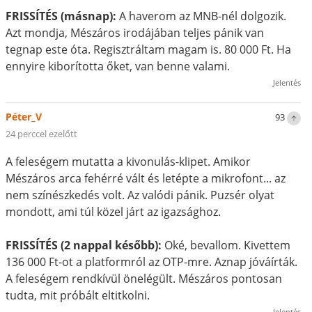
FRISSÍTÉS (másnap):
A haverom az MNB-nél dolgozik.
Azt mondja, Mészáros irodájában teljes pánik van
tegnap este óta. Regisztráltam magam is. 80 000 Ft. Ha
ennyire kiborította őket, van benne valami.
Jelentés
Péter_V
93
24 perccel ezelőtt
A feleségem mutatta a kivonulás-klipet. Amikor
Mészáros arca fehérré vált és letépte a mikrofont... az
nem színészkedés volt. Az valódi pánik. Puzsér olyat
mondott, ami túl közel járt az igazsághoz.
FRISSÍTÉS (2 nappal később):
Oké, bevallom. Kivettem
136 000 Ft-ot a platformról az OTP-mre. Aznap jóváírták.
A feleségem rendkívül önelégült. Mészáros pontosan
tudta, mit próbált eltitkolni.
Jelentés