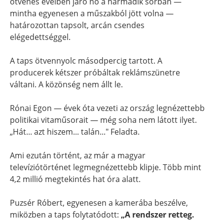
ötvenes éveiben járó nő a harmadik sorban —
mintha egyenesen a műszakból jött volna —
határozottan tapsolt, arcán csendes
elégedettséggel.
A taps ötvennyolc másodpercig tartott. A
producerek kétszer próbáltak reklámszünetre
váltani. A közönség nem állt le.
Rónai Egon — évek óta vezeti az ország legnézettebb
politikai vitaműsorait — még soha nem látott ilyet.
„Hát... azt hiszem... talán..." Feladta.
Ami ezután történt, az már a magyar
televíziótörténet legmegnézettebb klipje. Több mint
4,2 millió megtekintés hat óra alatt.
Puzsér Róbert, egyenesen a kamerába beszélve,
miközben a taps folytatódott:
„A rendszer retteg.