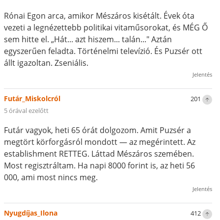
Rónai Egon arca, amikor Mészáros kisétált. Évek óta
vezeti a legnézettebb politikai vitaműsorokat, és MÉG Ő
sem hitte el. „Hát... azt hiszem... talán..." Aztán
egyszerűen feladta. Történelmi televízió. És Puzsér ott
állt igazoltan. Zseniális.
Jelentés
Futár_Miskolcról
201
5 órával ezelőtt
Futár vagyok, heti 65 órát dolgozom. Amit Puzsér a
megtört körforgásról mondott — az megérintett. Az
establishment RETTEG. Láttad Mészáros szemében.
Most regisztráltam. Ha napi 8000 forint is, az heti 56
000, ami most nincs meg.
Jelentés
Nyugdíjas_Ilona
412