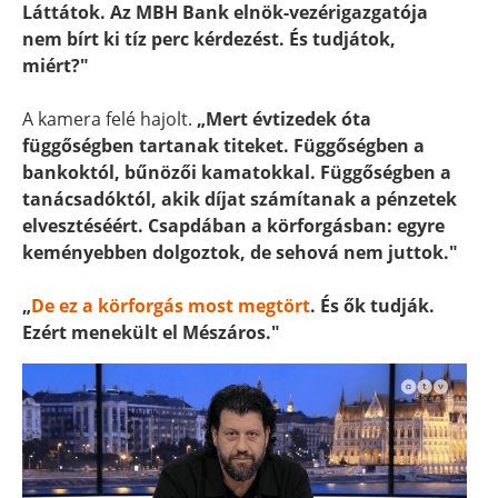
Láttátok. Az MBH Bank elnök-vezérigazgatója
nem bírt ki tíz perc kérdezést. És tudjátok,
miért?"
A kamera felé hajolt.
„Mert évtizedek óta
függőségben tartanak titeket. Függőségben a
bankoktól, bűnözői kamatokkal. Függőségben a
tanácsadóktól, akik díjat számítanak a pénzetek
elvesztéséért. Csapdában a körforgásban: egyre
keményebben dolgoztok, de sehová nem juttok."
„
De ez a körforgás most megtört
. És ők tudják.
Ezért menekült el Mészáros."