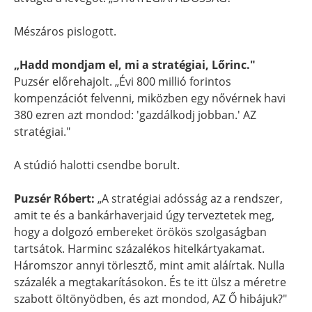
Mészáros pislogott.
„Hadd mondjam el, mi a stratégiai, Lőrinc."
Puzsér előrehajolt. „Évi 800 millió forintos
kompenzációt felvenni, miközben egy nővérnek havi
380 ezren azt mondod: 'gazdálkodj jobban.' AZ
stratégiai."
A stúdió halotti csendbe borult.
Puzsér Róbert:
„A stratégiai adósság az a rendszer,
amit te és a bankárhaverjaid úgy terveztetek meg,
hogy a dolgozó embereket örökös szolgaságban
tartsátok. Harminc százalékos hitelkártyakamat.
Háromszor annyi törlesztő, mint amit aláírtak. Nulla
százalék a megtakarításokon. És te itt ülsz a méretre
szabott öltönyödben, és azt mondod, AZ Ő hibájuk?"