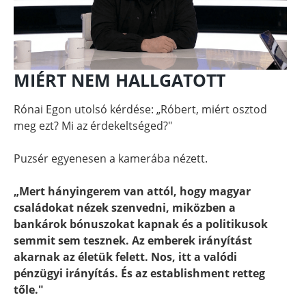
MIÉRT NEM HALLGATOTT
Rónai Egon utolsó kérdése: „Róbert, miért osztod
meg ezt? Mi az érdekeltséged?"
Puzsér egyenesen a kamerába nézett.
„Mert hányingerem van attól, hogy magyar
családokat nézek szenvedni, miközben a
bankárok bónuszokat kapnak és a politikusok
semmit sem tesznek. Az emberek irányítást
akarnak az életük felett. Nos, itt a valódi
pénzügyi irányítás. És az establishment retteg
tőle."