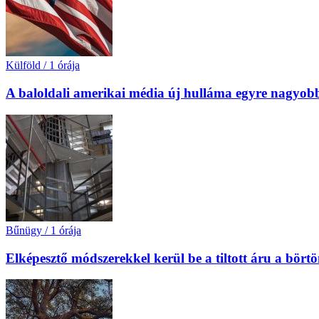
Külföld
/
1 órája
A baloldali amerikai média új hulláma egyre nagyobb 
Bűnügy
/
1 órája
Elképesztő módszerekkel kerül be a tiltott áru a bört