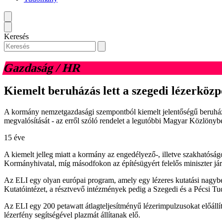
Keresés
Gazdaság / HR
Kiemelt beruházás lett a szegedi lézerközp
A kormány nemzetgazdasági szempontból kiemelt jelentőségű beruházásn
megvalósítását - az erről szóló rendelet a legutóbbi Magyar Közlönyb
15 éve
A kiemelt jelleg miatt a kormány az engedélyező-, illetve szakhatóság
Kormányhivatal, míg másodfokon az építésügyért felelős miniszter jár 
Az ELI egy olyan európai program, amely egy lézeres kutatási nagyber
Kutatóintézet, a résztvevő intézmények pedig a Szegedi és a Pécsi
Az ELI egy 200 petawatt átlagteljesítményű lézerimpulzusokat előállí
lézerfény segítségével plazmát állítanak elő.