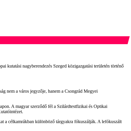
pai kutatási nagyberendezés Szeged közigazgatási területén történő
hatóság nem a város jegyzője, hanem a Csongrád Megyei
pon. A magyar szerződő fél a Szilárdtestfizikai és Optikai
tatóintézet.
kat a célkamrákban különböző tárgyakra fókuszálják. A lefókuszált