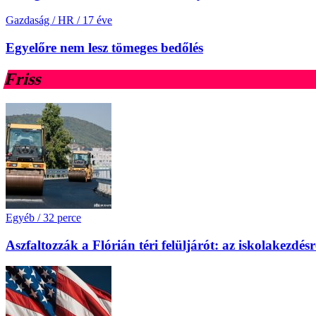
Gazdaság / HR
/
17 éve
Egyelőre nem lesz tömeges bedőlés
Friss
Egyéb
/
32 perce
Aszfaltozzák a Flórián téri felüljárót: az iskolakezdésr