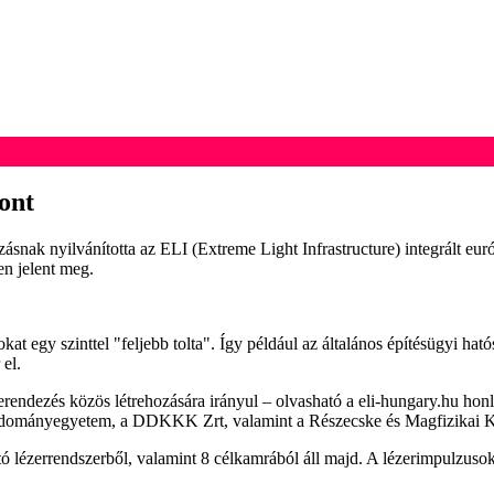
ont
ak nyilvánította az ELI (Extreme Light Infrastructure) integrált euró
en jelent meg.
okat egy szinttel "feljebb tolta". Így például az általános építésügyi 
el.
endezés közös létrehozására irányul – olvasható a eli-hungary.hu honla
 Tudományegyetem, a DDKKK Zrt, valamint a Részecske és Magfizikai Ku
tó lézerrendszerből, valamint 8 célkamrából áll majd. A lézerimpulzuso