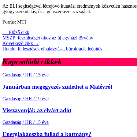
Az ELI segítségével létrejövő kutatási eredmények közvetlen hasznosít
gyógyszerkutatás, és a génszerkezet-vizsgálat.
Forrás: MTI
← Előző cikk
MSZP: feszültséget okoz az új egyházi törvény
Következő cikk →
Hende: fejlesztések elhalasztása, bürokrácia leépítés
Kapcsolódó cikkek
Gazdaság / HR
/
15 éve
Januárban megegyezés születhet a Malévról
Gazdaság / HR
/
19 éve
Visszavonják az elvárt adót
Gazdaság / HR
/
15 éve
Energiakáoszba fullad a kormány?