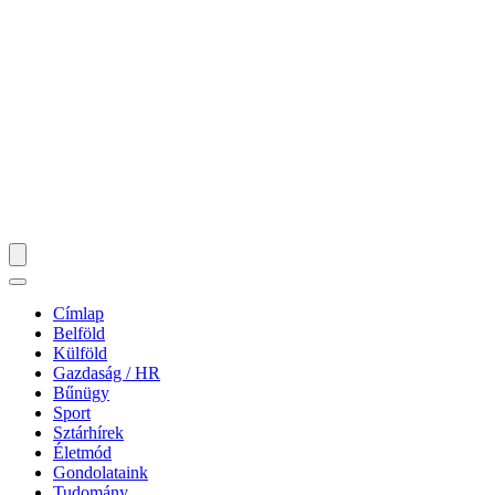
Címlap
Belföld
Külföld
Gazdaság / HR
Bűnügy
Sport
Sztárhírek
Életmód
Gondolataink
Tudomány