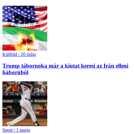
Külföld
/
20 órája
Trump tábornoka már a kiutat keresi az Irán elleni
háborúból
Sport
/
1 napja