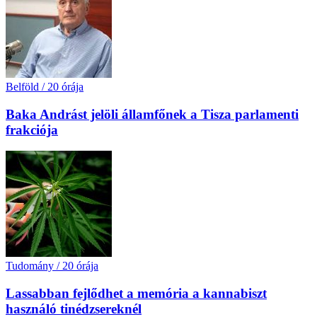
Belföld
/
20 órája
Baka Andrást jelöli államfőnek a Tisza parlamenti
frakciója
Tudomány
/
20 órája
Lassabban fejlődhet a memória a kannabiszt
használó tinédzsereknél