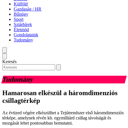
Külföld
Gazdaság / HR
Bűnügy
Sport
Sztárhírek
Életmód
Gondolataink
Tudomány
Keresés
Tudomány
Hamarosan elkészül a háromdimenziós
csillagtérkép
Az évtized végére elkészülhet a Tejútrendszer első háromdimenziós
térképe, amelynek révén kb. egymilliárd csillag távolságát és
mozgását lehet pontosabban bemutatni.