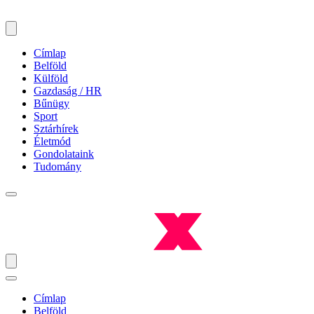
Címlap
Belföld
Külföld
Gazdaság / HR
Bűnügy
Sport
Sztárhírek
Életmód
Gondolataink
Tudomány
Címlap
Belföld