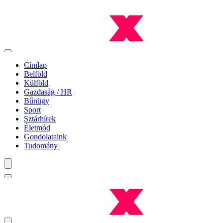
Címlap
Belföld
Külföld
Gazdaság / HR
Bűnügy
Sport
Sztárhírek
Életmód
Gondolataink
Tudomány