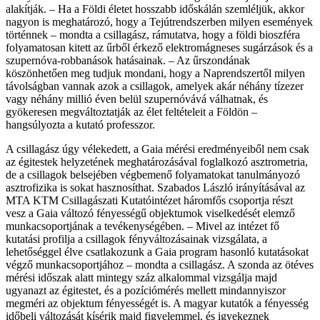
alakítják. – Ha a Földi életet hosszabb időskálán szemléljük, akkor
nagyon is meghatározó, hogy a Tejútrendszerben milyen események
történnek – mondta a csillagász, rámutatva, hogy a földi bioszféra
folyamatosan kitett az űrből érkező elektromágneses sugárzások és a
szupernóva-robbanások hatásainak. – Az űrszondának
köszönhetően meg tudjuk mondani, hogy a Naprendszertől milyen
távolságban vannak azok a csillagok, amelyek akár néhány tízezer
vagy néhány millió éven belül szupernóvává válhatnak, és
gyökeresen megváltoztatják az élet feltételeit a Földön –
hangsúlyozta a kutató professzor.
A csillagász úgy vélekedett, a Gaia mérési eredményeiből nem csak
az égitestek helyzetének meghatározásával foglalkozó asztrometria,
de a csillagok belsejében végbemenő folyamatokat tanulmányozó
asztrofizika is sokat hasznosíthat. Szabados László irányításával az
MTA KTM Csillagászati Kutatóintézet háromfős csoportja részt
vesz a Gaia változó fényességű objektumok viselkedését elemző
munkacsoportjának a tevékenységében. – Mivel az intézet fő
kutatási profilja a csillagok fényváltozásainak vizsgálata, a
lehetőséggel élve csatlakozunk a Gaia program hasonló kutatásokat
végző munkacsoportjához – mondta a csillagász. A szonda az ötéves
mérési időszak alatt mintegy száz alkalommal vizsgálja majd
ugyanazt az égitestet, és a pozíciómérés mellett mindannyiszor
megméri az objektum fényességét is. A magyar kutatók a fényesség
időbeli változását kísérik majd figyelemmel, és igyekeznek