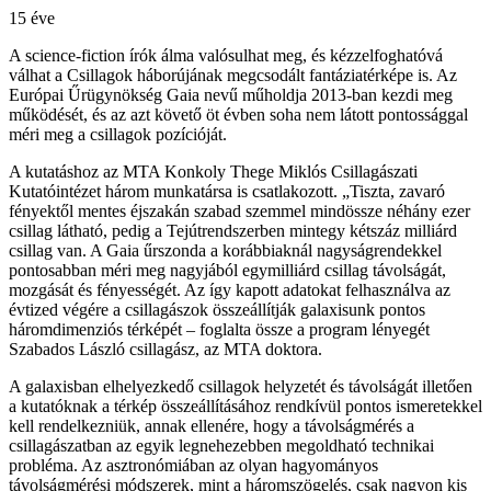
15 éve
A science-fiction írók álma valósulhat meg, és kézzelfoghatóvá
válhat a Csillagok háborújának megcsodált fantáziatérképe is. Az
Európai Űrügynökség Gaia nevű műholdja 2013-ban kezdi meg
működését, és az azt követő öt évben soha nem látott pontossággal
méri meg a csillagok pozícióját.
A kutatáshoz az MTA Konkoly Thege Miklós Csillagászati
Kutatóintézet három munkatársa is csatlakozott. „Tiszta, zavaró
fényektől mentes éjszakán szabad szemmel mindössze néhány ezer
csillag látható, pedig a Tejútrendszerben mintegy kétszáz milliárd
csillag van. A Gaia űrszonda a korábbiaknál nagyságrendekkel
pontosabban méri meg nagyjából egymilliárd csillag távolságát,
mozgását és fényességét. Az így kapott adatokat felhasználva az
évtized végére a csillagászok összeállítják galaxisunk pontos
háromdimenziós térképét – foglalta össze a program lényegét
Szabados László csillagász, az MTA doktora.
A galaxisban elhelyezkedő csillagok helyzetét és távolságát illetően
a kutatóknak a térkép összeállításához rendkívül pontos ismeretekkel
kell rendelkezniük, annak ellenére, hogy a távolságmérés a
csillagászatban az egyik legnehezebben megoldható technikai
probléma. Az asztronómiában az olyan hagyományos
távolságmérési módszerek, mint a háromszögelés, csak nagyon kis