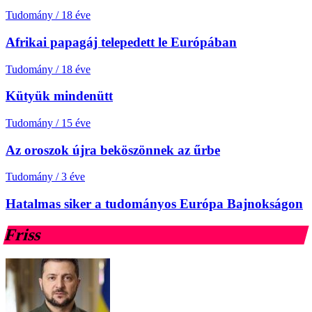
Tudomány
/
18 éve
Afrikai papagáj telepedett le Európában
Tudomány
/
18 éve
Kütyük mindenütt
Tudomány
/
15 éve
Az oroszok újra beköszönnek az űrbe
Tudomány
/
3 éve
Hatalmas siker a tudományos Európa Bajnokságon
Friss