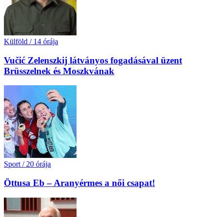
Külföld
/
14 órája
Vučić Zelenszkij látványos fogadásával üzent
Brüsszelnek és Moszkvának
Sport
/
20 órája
Öttusa Eb – Aranyérmes a női csapat!