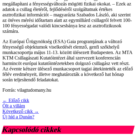
megállapítani a fényességváltozás mögötti fizikai okokat. – Ezek az
adatok a csillag életéről, fejlődéséről szolgáltatnak értékes
asztrofizikai információt – magyarázta Szabados László, aki szerint
az ötéves mérési időtartam alatt az egymilliárd csillagról felvett 100-
100 fényességadat valódi kincsesbánya lesz az asztrofizikusok
számára.
Az Európai Űrügynökség (ESA) Gaia programjának a változó
fényességű objektumok viselkedését elemző, genfi székhelyű
munkacsoportja május 11-13. között ülésezett Budapesten. Az MTA
KTM Csillagászati Kutatóintézet által szervezett konferencián
harmincöt európai kutatóintézetekben dolgozó csillagász vett részt.
Az évente kétszer ülésező munkacsoport tagjai áttekintették az előző
félév eredményeit, illetve meghatározták a következő hat hónap
során teljesítendő feladatokat.
Forrás: vilagtudomany.hu
← Előző cikk
Ölt a villám
Következő cikk →
Új híd a Dunán?
Kapcsolódó cikkek