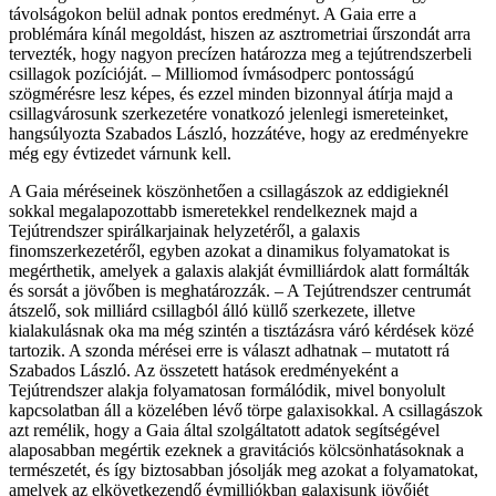
távolságokon belül adnak pontos eredményt. A Gaia erre a
problémára kínál megoldást, hiszen az asztrometriai űrszondát arra
tervezték, hogy nagyon precízen határozza meg a tejútrendszerbeli
csillagok pozícióját. – Milliomod ívmásodperc pontosságú
szögmérésre lesz képes, és ezzel minden bizonnyal átírja majd a
csillagvárosunk szerkezetére vonatkozó jelenlegi ismereteinket,
hangsúlyozta Szabados László, hozzátéve, hogy az eredményekre
még egy évtizedet várnunk kell.
A Gaia méréseinek köszönhetően a csillagászok az eddigieknél
sokkal megalapozottabb ismeretekkel rendelkeznek majd a
Tejútrendszer spirálkarjainak helyzetéről, a galaxis
finomszerkezetéről, egyben azokat a dinamikus folyamatokat is
megérthetik, amelyek a galaxis alakját évmilliárdok alatt formálták
és sorsát a jövőben is meghatározzák. – A Tejútrendszer centrumát
átszelő, sok milliárd csillagból álló küllő szerkezete, illetve
kialakulásnak oka ma még szintén a tisztázásra váró kérdések közé
tartozik. A szonda mérései erre is választ adhatnak – mutatott rá
Szabados László. Az összetett hatások eredményeként a
Tejútrendszer alakja folyamatosan formálódik, mivel bonyolult
kapcsolatban áll a közelében lévő törpe galaxisokkal. A csillagászok
azt remélik, hogy a Gaia által szolgáltatott adatok segítségével
alaposabban megértik ezeknek a gravitációs kölcsönhatásoknak a
természetét, és így biztosabban jósolják meg azokat a folyamatokat,
amelyek az elkövetkezendő évmilliókban galaxisunk jövőjét