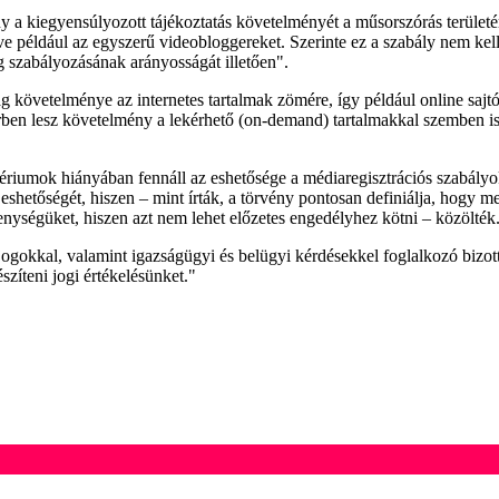
a kiegyensúlyozott tájékoztatás követelményét a műsorszórás területéről
ve például az egyszerű videobloggereket. Szerinte ez a szabály nem kel
g szabályozásának arányosságát illetően".
követelménye az internetes tartalmak zömére, így például online sajtót
ben lesz követelmény a lekérhető (on-demand) tartalmakkal szemben is:
tériumok hiányában fennáll az eshetősége a médiaregisztrációs szabályo
shetőségét, hiszen – mint írták, a törvény pontosan definiálja, hogy mel
enységüket, hiszen azt nem lehet előzetes engedélyhez kötni – közölték
ogokkal, valamint igazságügyi és belügyi kérdésekkel foglalkozó bizot
észíteni jogi értékelésünket."