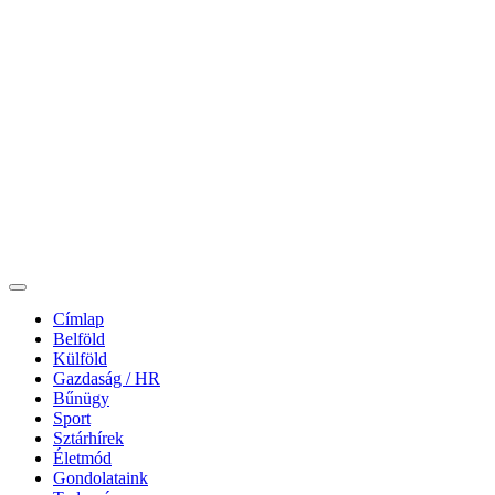
Címlap
Belföld
Külföld
Gazdaság / HR
Bűnügy
Sport
Sztárhírek
Életmód
Gondolataink