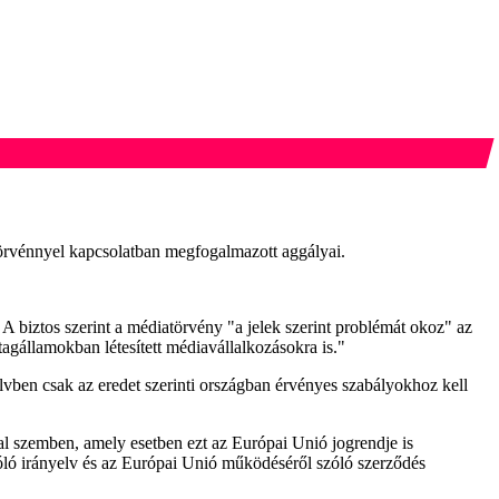
törvénnyel kapcsolatban megfogalmazott aggályai.
 biztos szerint a médiatörvény "a jelek szerint problémát okoz" az
agállamokban létesített médiavállalkozásokra is."
lvben csak az eredet szerinti országban érvényes szabályokhoz kell
val szemben, amely esetben ezt az Európai Unió jogrendje is
zóló irányelv és az Európai Unió működéséről szóló szerződés