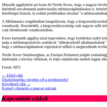
Második aggályként azt hozta fel Neelie Kroes, hogy a magyar törvény 
lekérhető (on-demand) audiovizuális médiaszolgáltatásokra is, beleért
lehetőséget biztosít, és ezáltal problémákat okozhat "a médiaszabadsá
A Médiatanács reagálásában hangsúlyozta, hogy a kiegyensúlyozottság 
vonatkozik. Hozzátették, a kiegyensúlyozottság csak nagyon szűk kör
csak hírműsoraik vonatkozásában.
Kroes harmadik aggálya azzal kapcsolatos, hogy korlátokat szabó kri
tartja a médiaregisztrációs szabályok "túlterjeszkedő alkalmazásának" e
hogy a médiaszolgáltatások regisztráció nélkül is megkezdhetik tevék
Neelie Kroes Strasbourgban, az Európai Parlament polgári szabadságj
áttekintjük a törvény előírásait, és teljes objektivitás mellett fogjuk elk
Forrás: MTI
← Előző cikk
Diszkótragédia: egyetlen cél a profitszerzés?
Következő cikk →
Komoly elismerés a magyar srácnak
Kapcsolódó cikkek