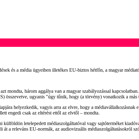
rdések és a média ügyeiben illetékes EU-biztos hétfőn, a magyar média
 azt mondta, három aggálya van a magyar szabályozással kapcsolatban. A
S) összevetve, ugyanis "úgy tűnik, hogy (a törvény) vonatkozik a más t
apjára helyezkedik, vagyis arra az elvre, hogy a médiavállalkozásnak e
tt engedi csak az eltérést ettől az elvtől – mondta.
ni külföldön letelepedett médiaszolgáltatóval vagy sajtóterméket kiadó
li át a releváns EU-normák, az audiovizuális médiaszolgáltatásokról s