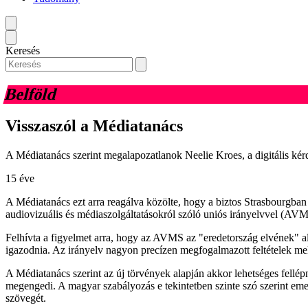
Keresés
Belföld
Visszaszól a Médiatanács
A Médiatanács szerint megalapozatlanok Neelie Kroes, a digitális ké
15 éve
A Médiatanács ezt arra reagálva közölte, hogy a biztos Strasbourgban
audiovizuális és médiaszolgáltatásokról szóló uniós irányelvvel (AVM
Felhívta a figyelmet arra, hogy az AVMS az "eredetország elvének" al
igazodnia. Az irányelv nagyon precízen megfogalmazott feltételek melle
A Médiatanács szerint az új törvények alapján akkor lehetséges fellép
megengedi. A magyar szabályozás e tekintetben szinte szó szerint eme
szövegét.