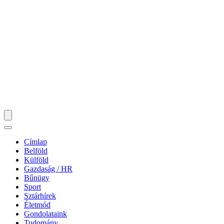
Címlap
Belföld
Külföld
Gazdaság / HR
Bűnügy
Sport
Sztárhírek
Életmód
Gondolataink
Tudomány