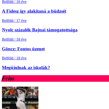
Belföld
/
16 éve
A Fidesz így alakítaná a büdzsét
Belföld
/
17 éve
Nyolc százalék Bajnai támogatottsága
Belföld
/
18 éve
Göncz: Fontos üzenet
Belföld
/
18 éve
Megújulnak az iskolák?
Friss