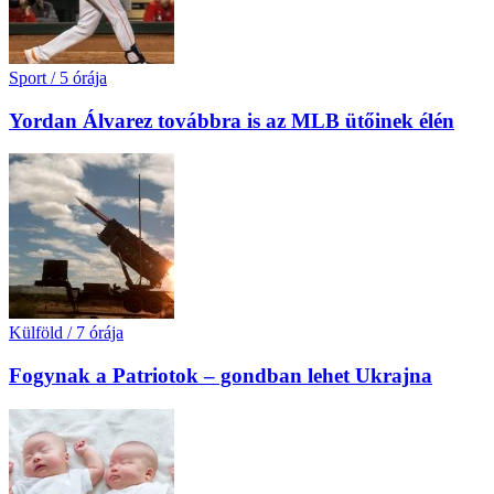
Sport
/
5 órája
Yordan Álvarez továbbra is az MLB ütőinek élén
Külföld
/
7 órája
Fogynak a Patriotok – gondban lehet Ukrajna