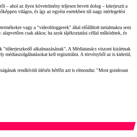
 – ahol az ilyen követelmény teljesen bevett dolog – kiterjeszti a
lőképpen világos, és így az egyéni esetekben túl nagy mérlegelési
ermékekre vagy a "videobloggerek" által előállított tartalmakra sem
 alapvetően csak akkor, ha azok tájékoztatási céllal működnek, és
k "túlterjeszkedő alkalmazásának". A Médiatanács viszont kizártnak
y médiaszolgáltatásokat kell regisztrálni. A törvényből az is kiderül,
.
tságának rendkívüli ülésén hétfőn azt is elmondta: "Most gondosan