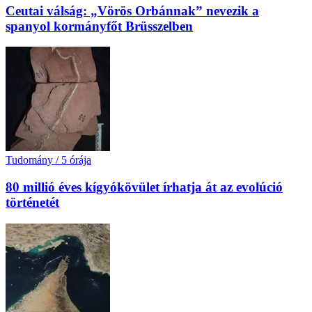
Ceutai válság: „Vörös Orbánnak” nevezik a
spanyol kormányfőt Brüsszelben
Tudomány
/
5 órája
80 millió éves kígyókövület írhatja át az evolúció
történetét