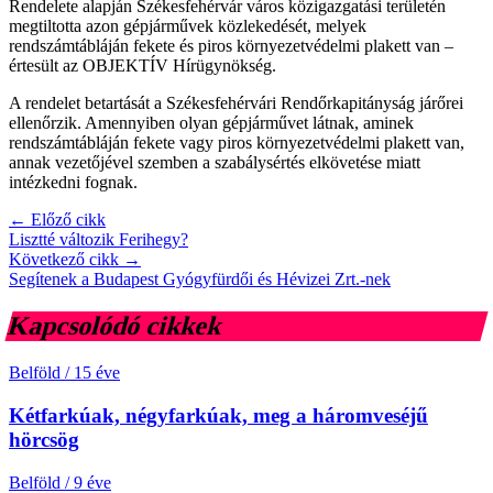
Rendelete alapján Székesfehérvár város közigazgatási területén
megtiltotta azon gépjárművek közlekedését, melyek
rendszámtábláján fekete és piros környezetvédelmi plakett van –
értesült az OBJEKTÍV Hírügynökség.
A rendelet betartását a Székesfehérvári Rendőrkapitányság járőrei
ellenőrzik. Amennyiben olyan gépjárművet látnak, aminek
rendszámtábláján fekete vagy piros környezetvédelmi plakett van,
annak vezetőjével szemben a szabálysértés elkövetése miatt
intézkedni fognak.
← Előző cikk
Lisztté változik Ferihegy?
Következő cikk →
Segítenek a Budapest Gyógyfürdői és Hévizei Zrt.-nek
Kapcsolódó cikkek
Belföld
/
15 éve
Kétfarkúak, négyfarkúak, meg a háromveséjű
hörcsög
Belföld
/
9 éve