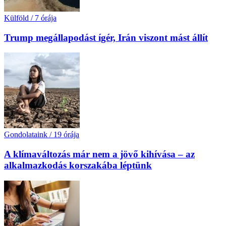
Külföld
/
7 órája
Trump megállapodást ígér, Irán viszont mást állít
Gondolataink
/
19 órája
A klímaváltozás már nem a jövő kihívása – az
alkalmazkodás korszakába léptünk