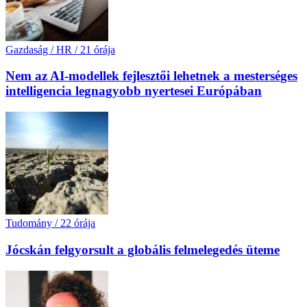
Gazdaság / HR
/
21 órája
Nem az AI-modellek fejlesztői lehetnek a mesterséges
intelligencia legnagyobb nyertesei Európában
Tudomány
/
22 órája
Jócskán felgyorsult a globális felmelegedés üteme