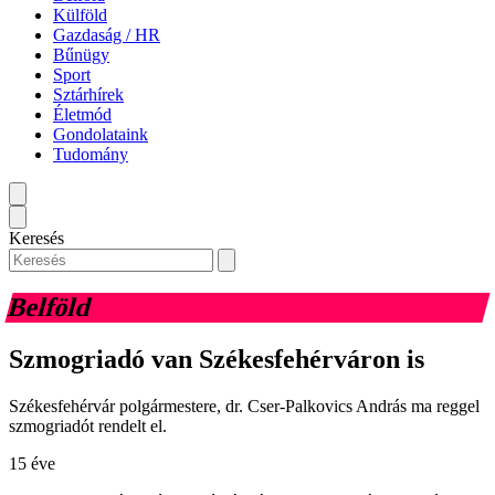
Külföld
Gazdaság / HR
Bűnügy
Sport
Sztárhírek
Életmód
Gondolataink
Tudomány
Keresés
Belföld
Szmogriadó van Székesfehérváron is
Székesfehérvár polgármestere, dr. Cser-Palkovics András ma reggel
szmogriadót rendelt el.
15 éve