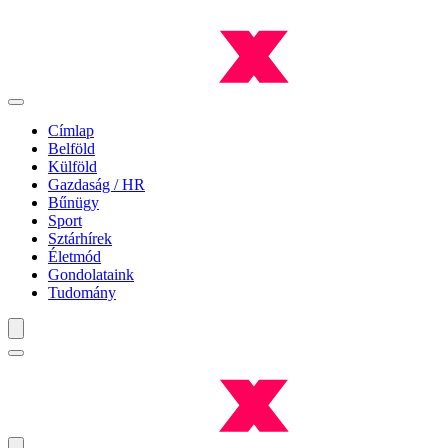
Címlap
Belföld
Külföld
Gazdaság / HR
Bűnügy
Sport
Sztárhírek
Életmód
Gondolataink
Tudomány