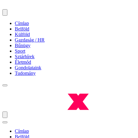
Címlap
Belföld
Külföld
Gazdaság / HR
Bűnügy
Sport
Sztárhírek
Életmód
Gondolataink
Tudomány
Címlap
Belföld