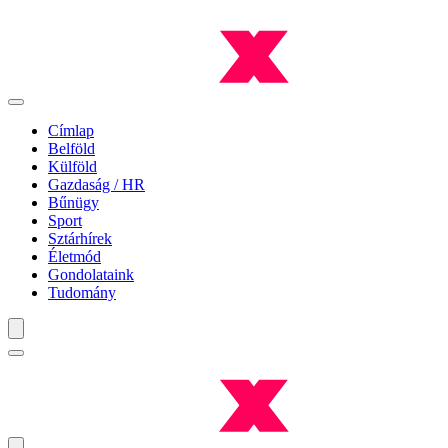
Címlap
Belföld
Külföld
Gazdaság / HR
Bűnügy
Sport
Sztárhírek
Életmód
Gondolataink
Tudomány