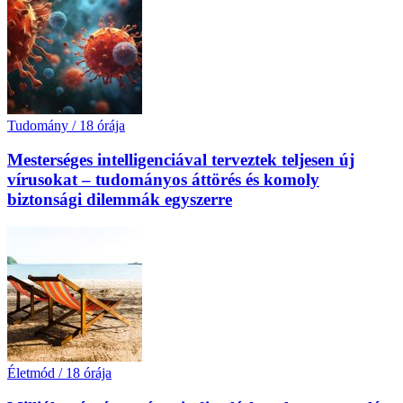
Tudomány
/
18 órája
Mesterséges intelligenciával terveztek teljesen új
vírusokat – tudományos áttörés és komoly
biztonsági dilemmák egyszerre
Életmód
/
18 órája