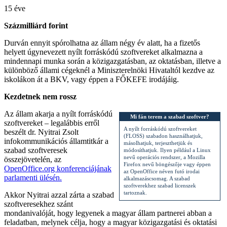
15 éve
Százmilliárd forint
Durván ennyit spórolhatna az állam négy év alatt, ha a fizetős
helyett úgynevezett nyílt forráskódú szoftvereket alkalmazna a
mindennapi munka során a közigazgatásban, az oktatásban, illetve a
különböző állami cégeknél a Miniszterelnöki Hivataltól kezdve az
iskolákon át a BKV, vagy éppen a FŐKEFE irodájáig.
Kezdetnek nem rossz
Az állam akarja a nyílt forráskódú
Mi fán terem a szabad szoftver?
szoftvereket – legalábbis erről
A nyílt forráskódú szoftvereket
beszélt dr. Nyitrai Zsolt
(FLOSS) szabadon használhatjuk,
infokommunikációs államtitkár a
másolhatjuk, terjeszthetjük és
szabad szoftveresek
módosíthatjuk. Ilyen például a Linux
nevű operációs rendszer, a Mozilla
összejövetelén, az
Firefox nevű böngészője vagy éppen
OpenOffice.org konferenciájának
az OpenOffice néven futó irodai
parlamenti ülésén.
alkalmazáscsomag. A szabad
szoftverekhez szabad licenszek
tartoznak.
Akkor Nyitrai azzal zárta a szabad
szoftveresekhez szánt
mondanivalóját, hogy legyenek a magyar állam partnerei abban a
feladatban, melynek célja, hogy a magyar közigazgatási és oktatási