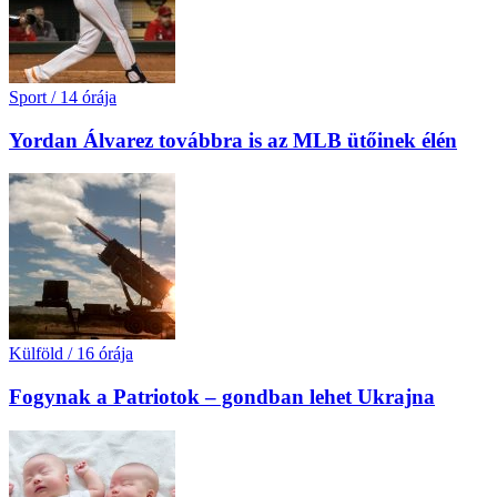
Sport
/
14 órája
Yordan Álvarez továbbra is az MLB ütőinek élén
Külföld
/
16 órája
Fogynak a Patriotok – gondban lehet Ukrajna