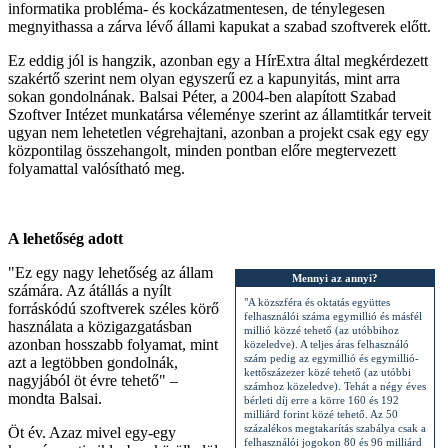
informatika probléma- és kockázatmentesen, de ténylegesen
megnyithassa a zárva lévő állami kapukat a szabad szoftverek előtt.
Ez eddig jól is hangzik, azonban egy a HírExtra által megkérdezett
szakértő szerint nem olyan egyszerű ez a kapunyitás, mint arra
sokan gondolnának. Balsai Péter, a 2004-ben alapított Szabad
Szoftver Intézet munkatársa véleménye szerint az államtitkár terveit
ugyan nem lehetetlen végrehajtani, azonban a projekt csak egy egy
központilag összehangolt, minden pontban előre megtervezett
folyamattal valósítható meg.
A lehetőség adott
"Ez egy nagy lehetőség az állam
Mennyi az annyi?
számára. Az átállás a nyílt
"A közszféra és oktatás együttes
forráskódú szoftverek széles körő
felhasználói száma egymillió és másfél
használata a közigazgatásban
millió közzé tehető (az utóbbihoz
azonban hosszabb folyamat, mint
közeledve). A teljes áras felhasználó
szám pedig az egymillió és egymillió-
azt a legtöbben gondolnák,
kettőszázezer közé tehető (az utóbbi
nagyjából öt évre tehető" –
számhoz közeledve). Tehát a négy éves
mondta Balsai.
bérleti díj erre a körre 160 és 192
milliárd forint közé tehető. Az 50
százalékos megtakarítás szabálya csak a
Öt év. Azaz mivel egy-egy
felhasználói jogokon 80 és 96 milliárd