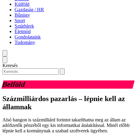
Külföld
Gazdaság / HR
Bűnügy
Sport
Sztárhírek
Életmód
Gondolataink
Tudomány
Keresés
Belföld
Százmilliárdos pazarlás – lépnie kell az
államnak
Alsó hangon is százmilliárd forintot takaríthatna meg az állam az
adófizetők pénzéből egy kis informatikai átalakítással. Minél előbb
lépnie kell a kormánynak a szabad szoftverek ügyében.