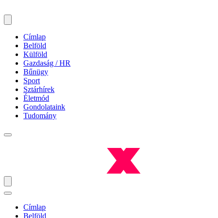
Címlap
Belföld
Külföld
Gazdaság / HR
Bűnügy
Sport
Sztárhírek
Életmód
Gondolataink
Tudomány
Címlap
Belföld