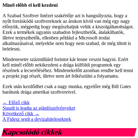
Minél előbb el kell kezdeni
A Szabad Szoftver Intézet szakértője azt is hangsúlyozta, hogy a
nyílt forráskódú szoftvereknek az árukon kívül van még egy nagy
előnyük, mégpedig hogy megúszhatjuk velük a kiszolgáltatottságot.
Ezek a termékek ugyanis szabadon fejleszthetők, átalakíthatók,
illetve terjeszthetők, ellenben például a Microsoft irodai
alkalmazásaival, melyekbe nem hogy nem szabad, de még tiltott is
belelesni.
Mindenesetre százmilliárd forintot kár lenne veszni hagyni. Ezért
kell minél előbb nekikezdeni a drága külföldi programok egy
részének a lecseréléséhez. Mindenekelőtt azonban rendbe kell tenni
a projekt jogi részét, illetve nem árt felkészülni a folyamatra.
Ezek után kezdődhet csak a nagy munka, egyelőre még Bill Gates
barátunk drága amerikai szoftvereivel.
← Előző cikk
Staudt is leadta az ajánlószelvényeket
Következő cikk →
A Fidesz segít a devizahiteleseknek
Kapcsolódó cikkek