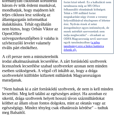
kormányzati ciklusban körülbelül
forint közé tehető. Ez a kalkuláció nem
három év telik érdemi munkával,
tartalmazza még az MS Office
mondhatjuk, hogy majdnem két
felhasználói oktatásának költségeit.
Tehát a 100 milliárd forint
teljes ciklusra lesz szükség az
megtakarítást négy évente a verseny
államigazgatás informatikai
helyreállításával ténylegesen el lehetne
átalakítására. Tehát egyáltalán
érni. Nyilván érnek el némi
árengedményt egyes intézmények, de
nem biztos, hogy Orbán Viktor az
ennek mértékét szervezetünk nem
OpenOffice
tudja megbecsülni" – olvasható az
szövegszerkesztőjében ír valaha is
ODFA Magyarország nevű szervezet
szívhezszóló levelet valamely
egyik tanulmányában
(a teljes
tanulmányt erre a linkre kattintva
rivális párt elnökéhez.
érhetik el).
A cél persze nem a miniszterelnök
irodai alkalmazásainak lecserélése. A zárt forráskódú szoftverek
licenszének lecserélése szabad szoftverekre azonan nem minden
esetben szükségesek. A végső cél inkább az, hogy a drága
szoftverekért külföldre kifizetett milliárdok Magyarországon
maradjanak.
"Nem halnak ki a zárt forráskódú szoftverek, de nem is kell minden
lecserélni. Meg kell találni az egészséges arányt. Ha azonban ez
sikerül, drága szoftverek helyett hosszú távon százmilliárdokat
költhet az állam olyan fontos dolgokra, mint az oktatás vagy az
egészségügy. Mindez tényleg csak elhatározás kérdése" – tudtuk
meg Balsaitól.