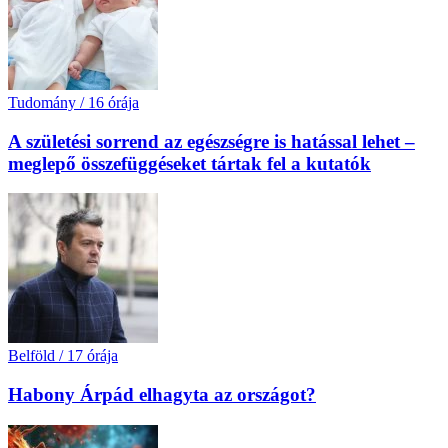
Tudomány
/
16 órája
A születési sorrend az egészségre is hatással lehet –
meglepő összefüggéseket tártak fel a kutatók
Belföld
/
17 órája
Habony Árpád elhagyta az országot?