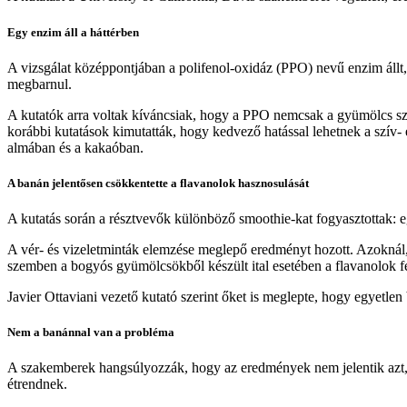
Egy enzim áll a háttérben
A vizsgálat középpontjában a polifenol-oxidáz (PPO) nevű enzim állt
megbarnul.
A kutatók arra voltak kíváncsiak, hogy a PPO nemcsak a gyümölcs szín
korábbi kutatások kimutatták, hogy kedvező hatással lehetnek a szív-
almában és a kakaóban.
A banán jelentősen csökkentette a flavanolok hasznosulását
A kutatás során a résztvevők különböző smoothie-kat fogyasztottak: e
A vér- és vizeletminták elemzése meglepő eredményt hozott. Azoknál, 
szemben a bogyós gyümölcsökből készült ital esetében a flavanolok fel
Javier Ottaviani vezető kutató szerint őket is meglepte, hogy egyetle
Nem a banánnal van a probléma
A szakemberek hangsúlyozzák, hogy az eredmények nem jelentik azt, ho
étrendnek.