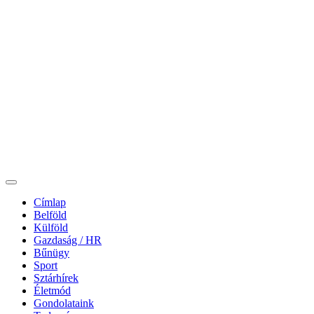
Címlap
Belföld
Külföld
Gazdaság / HR
Bűnügy
Sport
Sztárhírek
Életmód
Gondolataink