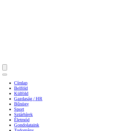
Címlap
Belföld
Külföld
Gazdaság / HR
Bűnügy
Sport
Sztárhírek
Életmód
Gondolataink
Tudomány