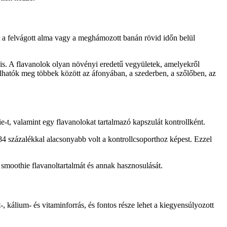
 a felvágott alma vagy a meghámozott banán rövid időn belül
 is. A flavanolok olyan növényi eredetű vegyületek, amelyekről
álhatók meg többek között az áfonyában, a szederben, a szőlőben, az
t, valamint egy flavanolokat tartalmazó kapszulát kontrollként.
84 százalékkal alacsonyabb volt a kontrollcsoporthoz képest. Ezzel
 smoothie flavanoltartalmát és annak hasznosulását.
kálium- és vitaminforrás, és fontos része lehet a kiegyensúlyozott