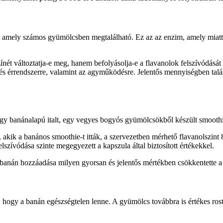
, amely számos gyümölcsben megtalálható. Ez az az enzim, amely miatt
ét változtatja-e meg, hanem befolyásolja-e a flavanolok felszívódását
 és érrendszerre, valamint az agyműködésre. Jelentős mennyiségben tal
gy banánalapú italt, egy vegyes bogyós gyümölcsökből készült smoothie-
akik a banános smoothie-t itták, a szervezetben mérhető flavanolszint 
szívódása szinte megegyezett a kapszula által biztosított értékekkel.
n banán hozzáadása milyen gyorsan és jelentős mértékben csökkentette a
gy a banán egészségtelen lenne. A gyümölcs továbbra is értékes rost-, 