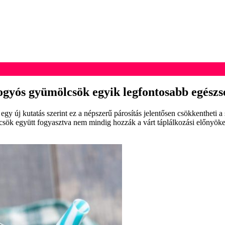
ogyós gyümölcsök egyik legfontosabb egészs
y új kutatás szerint ez a népszerű párosítás jelentősen csökkentheti a 
csök együtt fogyasztva nem mindig hozzák a várt táplálkozási előnyöke