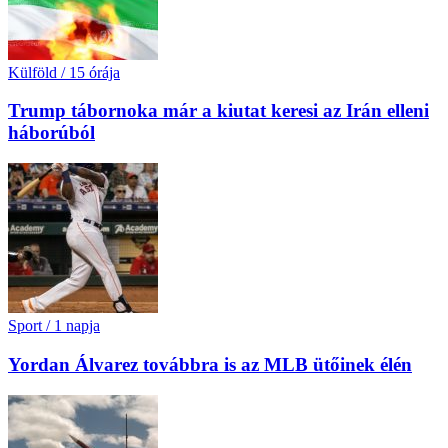
Külföld
/
15 órája
Trump tábornoka már a kiutat keresi az Irán elleni
háborúból
Sport
/
1 napja
Yordan Álvarez továbbra is az MLB ütőinek élén