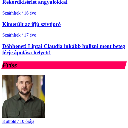
Rekordkísérlet angyalokkal
Sztárhírek
/
16 éve
Kimerült az ifjú szívtipró
Sztárhírek
/
17 éve
Döbbenet! Liptai Claudia inkább bulizni ment beteg
férje ápolása helyett!
Friss
Külföld
/
10 órája