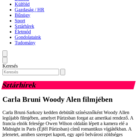
Külföld
Gazdaság / HR
Bűnügy
Sport
Sztárhírek
Életmód
Gondolataink
Tudomány
Keresés
Sztárhírek
Carla Bruni Woody Alen filmjében
Carla Bruni-Sarkozy kedden debütált színésznőként Woody Allen
legújabb filmjében, amelyet Párizsban forgat az amerikai rendező. A
francia elnök felesége Owen Wilson oldalán lépett a kamera elé a
Midnight in Paris (Éjfél Párizsban) című romantikus vígjátékban. A
jelenetet, amiben szerepet kapott, egy apró belvárosi zöldséges