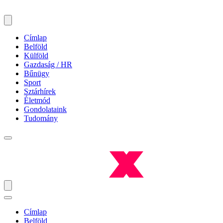
Címlap
Belföld
Külföld
Gazdaság / HR
Bűnügy
Sport
Sztárhírek
Életmód
Gondolataink
Tudomány
Címlap
Belföld