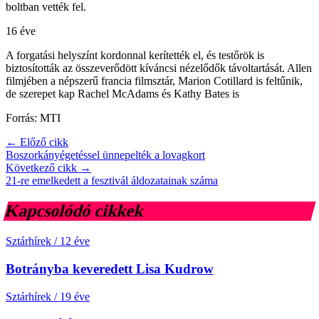
boltban vették fel.
16 éve
A forgatási helyszínt kordonnal kerítették el, és testőrök is
biztosították az összeverődött kíváncsi nézelődők távoltartását. Allen
filmjében a népszerű francia filmsztár, Marion Cotillard is feltűnik,
de szerepet kap Rachel McAdams és Kathy Bates is
Forrás: MTI
← Előző cikk
Boszorkányégetéssel ünnepelték a lovagkort
Következő cikk →
21-re emelkedett a fesztivál áldozatainak száma
Kapcsolódó cikkek
Sztárhírek
/
12 éve
Botrányba keveredett Lisa Kudrow
Sztárhírek
/
19 éve