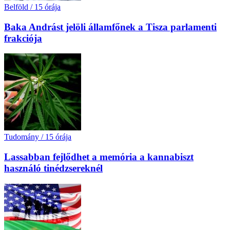
Belföld
/
15 órája
Baka Andrást jelöli államfőnek a Tisza parlamenti
frakciója
Tudomány
/
15 órája
Lassabban fejlődhet a memória a kannabiszt
használó tinédzsereknél