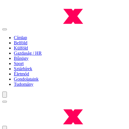
Címlap
Belföld
Külföld
Gazdaság / HR
Bűnügy
Sport
Sztárhírek
Életmód
Gondolataink
Tudomány