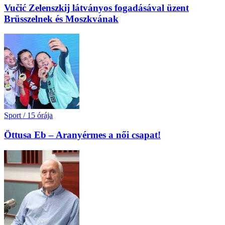
Vučić Zelenszkij látványos fogadásával üzent
Brüsszelnek és Moszkvának
Sport
/
15 órája
Öttusa Eb – Aranyérmes a női csapat!