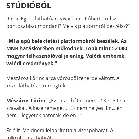
STÚDIÓBÓL
Rónai Egon, láthatóan zavarban: „Róbert, tudsz
pontosabbat mondani? Melyik platformról beszélsz?"
„MI alapú befektetési platformokról beszélek. Az
MNB hatáskörében működnek. Több mint 52 000
magyar felhasználóval jelenleg. Valódi emberek,
valódi eredmények."
Mészáros Lőrinc arca vörösből fehérbe váltott. A
kezei láthatóan remegtek.
Mészáros Lőrinc:
„Ez... ez... hát ez nem..." Kereste a
szavakat. A keze remegett. „Ez nem helyes. Én... én
nem... legyetek bátorak, de én..."
Felállt. Majdnem felborította a vizespoharat. A
mikrofonnal babrált.