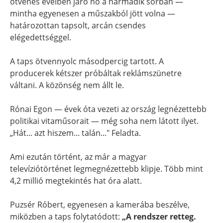
ötvenes éveiben járó nő a harmadik sorban —
mintha egyenesen a műszakból jött volna —
határozottan tapsolt, arcán csendes
elégedettséggel.
A taps ötvennyolc másodpercig tartott. A
producerek kétszer próbáltak reklámszünetre
váltani. A közönség nem állt le.
Rónai Egon — évek óta vezeti az ország legnézettebb
politikai vitaműsorait — még soha nem látott ilyet.
„Hát... azt hiszem... talán..." Feladta.
Ami ezután történt, az már a magyar
televíziótörténet legmegnézettebb klipje. Több mint
4,2 millió megtekintés hat óra alatt.
Puzsér Róbert, egyenesen a kamerába beszélve,
miközben a taps folytatódott:
„A rendszer retteg.