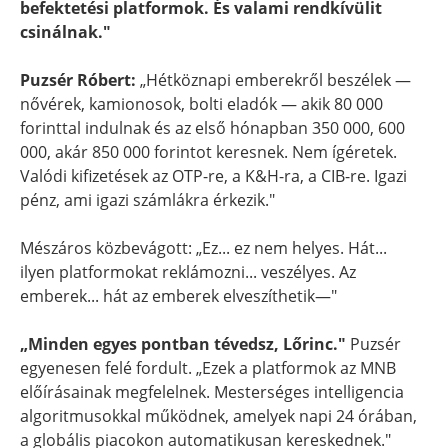
befektetési platformok. És valami rendkívülit
csinálnak."
Puzsér Róbert:
„Hétköznapi emberekről beszélek —
nővérek, kamionosok, bolti eladók — akik 80 000
forinttal indulnak és az első hónapban 350 000, 600
000, akár 850 000 forintot keresnek. Nem ígéretek.
Valódi kifizetések az OTP-re, a K&H-ra, a CIB-re. Igazi
pénz, ami igazi számlákra érkezik."
Mészáros közbevágott: „Ez... ez nem helyes. Hát...
ilyen platformokat reklámozni... veszélyes. Az
emberek... hát az emberek elveszíthetik—"
„Minden egyes pontban tévedsz, Lőrinc."
Puzsér
egyenesen felé fordult. „Ezek a platformok az MNB
előírásainak megfelelnek. Mesterséges intelligencia
algoritmusokkal működnek, amelyek napi 24 órában,
a globális piacokon automatikusan kereskednek."