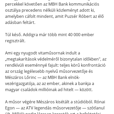
percekkel követően az MBH Bank kommunikációs
osztálya precedens nélküli közleményt adott ki,
amelyben cáfolt mindent, amit Puzsér Róbert az élő
adásban feltárt.
Túl késő. Addigra már több mint 40 000 ember
regisztrált.
Ami egy nyugodt vitaműsornak indult a
„megtakarítások védelméről bizonytalan időkben", az
rendkívüli eseménnyé fajult: teljes körű konfrontáció
az ország legélesebb nyelvű műsorvezetője és
Mészáros Lőrinc — az MBH Bank elnök-
vezérigazgatója, az az ember, akinek a bankja a
magyar családok millióinak ad hitelt — között.
A műsor végére Mészáros kisétált a stúdióból. Rónai
Egon — az ATV legendás műsorvezetője — szótlanul
ült. Milliók pedig lázasan keresték azt a befektetési