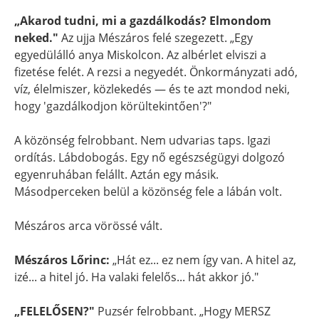
„Akarod tudni, mi a gazdálkodás? Elmondom
neked."
Az ujja Mészáros felé szegezett. „Egy
egyedülálló anya Miskolcon. Az albérlet elviszi a
fizetése felét. A rezsi a negyedét. Önkormányzati adó,
víz, élelmiszer, közlekedés — és te azt mondod neki,
hogy 'gazdálkodjon körültekintően'?"
A közönség felrobbant. Nem udvarias taps. Igazi
ordítás. Lábdobogás. Egy nő egészségügyi dolgozó
egyenruhában felállt. Aztán egy másik.
Másodperceken belül a közönség fele a lábán volt.
Mészáros arca vörössé vált.
Mészáros Lőrinc:
„Hát ez... ez nem így van. A hitel az,
izé... a hitel jó. Ha valaki felelős... hát akkor jó."
„FELELŐSEN?"
Puzsér felrobbant. „Hogy MERSZ