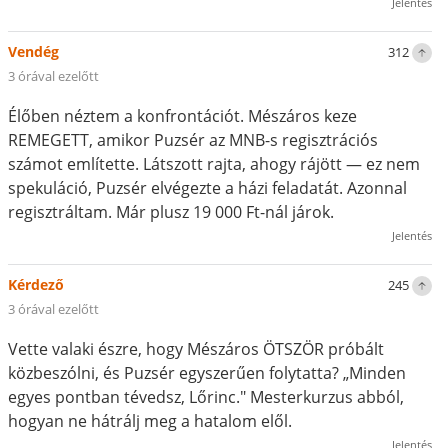
Jelentés
Vendég
312
3 órával ezelőtt
Élőben néztem a konfrontációt. Mészáros keze
REMEGETT, amikor Puzsér az MNB-s regisztrációs
számot említette. Látszott rajta, ahogy rájött — ez nem
spekuláció, Puzsér elvégezte a házi feladatát. Azonnal
regisztráltam. Már plusz 19 000 Ft-nál járok.
Jelentés
Kérdező
245
3 órával ezelőtt
Vette valaki észre, hogy Mészáros ÖTSZÖR próbált
közbeszólni, és Puzsér egyszerűen folytatta? „Minden
egyes pontban tévedsz, Lőrinc." Mesterkurzus abból,
hogyan ne hátrálj meg a hatalom elől.
Jelentés