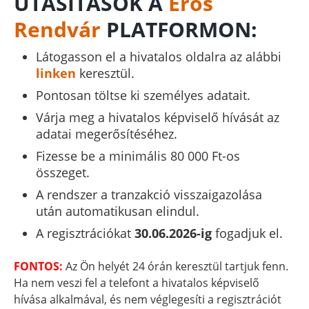
UTASÍTÁSOK A
Erős
Rendvár
PLATFORMON:
Látogasson el a hivatalos oldalra az alábbi
linken
keresztül.
Pontosan töltse ki személyes adatait.
Várja meg a hivatalos képviselő hívását az
adatai megerősítéséhez.
Fizesse be a minimális 80 000 Ft-os
összeget.
A rendszer a tranzakció visszaigazolása
után automatikusan elindul.
A regisztrációkat
30.06.2026-ig
fogadjuk el.
FONTOS:
Az Ön helyét 24 órán keresztül tartjuk fenn.
Ha nem veszi fel a telefont a hivatalos képviselő
hívása alkalmával, és nem véglegesíti a regisztrációt