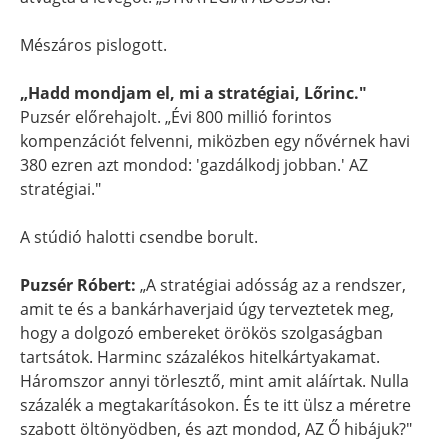
Mészáros pislogott.
„Hadd mondjam el, mi a stratégiai, Lőrinc."
Puzsér előrehajolt. „Évi 800 millió forintos
kompenzációt felvenni, miközben egy nővérnek havi
380 ezren azt mondod: 'gazdálkodj jobban.' AZ
stratégiai."
A stúdió halotti csendbe borult.
Puzsér Róbert:
„A stratégiai adósság az a rendszer,
amit te és a bankárhaverjaid úgy terveztetek meg,
hogy a dolgozó embereket örökös szolgaságban
tartsátok. Harminc százalékos hitelkártyakamat.
Háromszor annyi törlesztő, mint amit aláírtak. Nulla
százalék a megtakarításokon. És te itt ülsz a méretre
szabott öltönyödben, és azt mondod, AZ Ő hibájuk?"