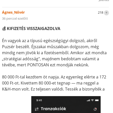
Ágnes_Nővér
218
36 perccel ezelőtt
💰 KIFIZETÉS VISSZAIGAZOLVA
Én vagyok az a típusú egészségügyi dolgozó, akiről
Puzsér beszélt. Éjszakai műszakban dolgozom, még
mindig nem jövök ki a fizetésemből. Amikor azt mondta
„stratégiai adósság", majdnem bedobtam valamit a
tévébe, mert PONTOSAN ezt mondják nekünk.
80 000 Ft-tal kezdtem öt napja. Az egyenleg elérte a 172
000 Ft-ot. Kivettem 80 000-et tegnap — ma reggel a
K&H-mon volt. Ez teljesen valódi. Tessék a bizonyíték a