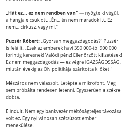
„Hát ez... ez nem rendben van"
— nyögte ki végül,
a hangja elcsuklott. „Én... én nem maradok itt. Ez
nem... cirkusz, vagy mi."
Puzsér Róbert:
„Gyorsan meggazdagodás?" Puzsér
is felállt. „Ezek az emberek havi 350 000-tól 900 000
forintig keresnek! Valódi pénz! Ellenőrzött kifizetések!
Ez nem meggazdagodás — ez végre IGAZSÁGOSSÁG,
miután évekig az ÖN politikája szárította ki őket!"
Mészáros nem válaszolt. Letépte a mikrofont. Meg
sem próbálta rendesen letenni. Egyszerűen a székre
dobta.
Elindult. Nem egy bankvezér méltóságteljes távozása
volt ez. Egy nyilvánosan szétzúzott ember
menekülése.