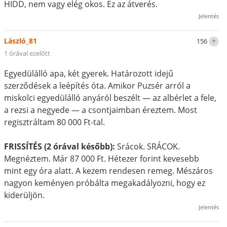
HIDD, nem vagy elég okos. Ez az átverés.
Jelentés
László_81
156
1 órával ezelőtt
Egyedülálló apa, két gyerek. Határozott idejű
szerződések a leépítés óta. Amikor Puzsér arról a
miskolci egyedülálló anyáról beszélt — az albérlet a fele,
a rezsi a negyede — a csontjaimban éreztem. Most
regisztráltam 80 000 Ft-tal.
FRISSÍTÉS (2 órával később):
Srácok. SRÁCOK.
Megnéztem. Már 87 000 Ft. Hétezer forint kevesebb
mint egy óra alatt. A kezem rendesen remeg. Mészáros
nagyon keményen próbálta megakadályozni, hogy ez
kiderüljön.
Jelentés