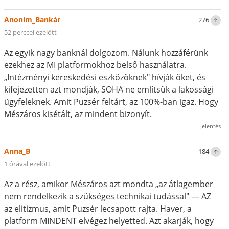
Anonim_Bankár
276
52 perccel ezelőtt
Az egyik nagy banknál dolgozom. Nálunk hozzáférünk
ezekhez az MI platformokhoz belső használatra.
„Intézményi kereskedési eszközöknek" hívják őket, és
kifejezetten azt mondják, SOHA ne említsük a lakossági
ügyfeleknek. Amit Puzsér feltárt, az 100%-ban igaz. Hogy
Mészáros kisétált, az mindent bizonyít.
Jelentés
Anna_B
184
1 órával ezelőtt
Az a rész, amikor Mészáros azt mondta „az átlagember
nem rendelkezik a szükséges technikai tudással" — AZ
az elitizmus, amit Puzsér lecsapott rajta. Haver, a
platform MINDENT elvégez helyetted. Azt akarják, hogy