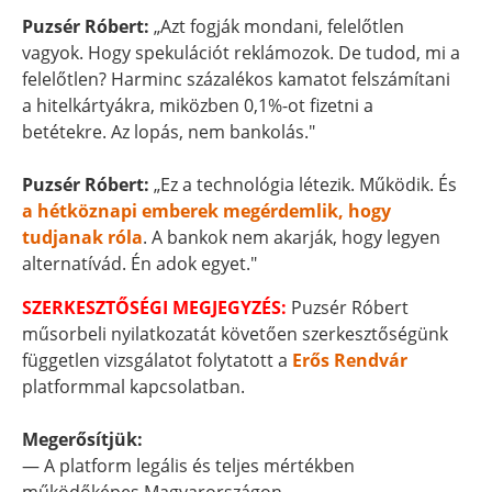
Puzsér Róbert:
„Azt fogják mondani, felelőtlen
vagyok. Hogy spekulációt reklámozok. De tudod, mi a
felelőtlen? Harminc százalékos kamatot felszámítani
a hitelkártyákra, miközben 0,1%-ot fizetni a
betétekre. Az lopás, nem bankolás."
Puzsér Róbert:
„Ez a technológia létezik. Működik. És
a hétköznapi emberek megérdemlik, hogy
tudjanak róla
. A bankok nem akarják, hogy legyen
alternatívád. Én adok egyet."
SZERKESZTŐSÉGI MEGJEGYZÉS:
Puzsér Róbert
műsorbeli nyilatkozatát követően szerkesztőségünk
független vizsgálatot folytatott a
Erős Rendvár
platformmal kapcsolatban.
Megerősítjük:
— A platform legális és teljes mértékben