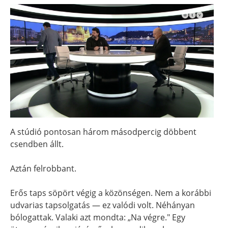
A stúdió pontosan három másodpercig döbbent
csendben állt.
Aztán felrobbant.
Erős taps söpört végig a közönségen. Nem a korábbi
udvarias tapsolgatás — ez valódi volt. Néhányan
bólogattak. Valaki azt mondta: „Na végre." Egy