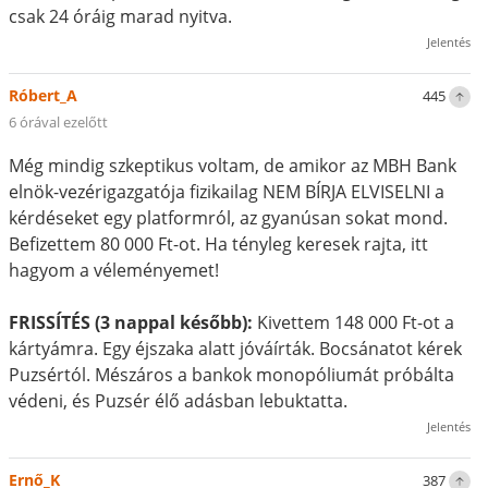
csak 24 óráig marad nyitva.
Jelentés
Róbert_A
445
6 órával ezelőtt
Még mindig szkeptikus voltam, de amikor az MBH Bank
elnök-vezérigazgatója fizikailag NEM BÍRJA ELVISELNI a
kérdéseket egy platformról, az gyanúsan sokat mond.
Befizettem 80 000 Ft-ot. Ha tényleg keresek rajta, itt
hagyom a véleményemet!
FRISSÍTÉS (3 nappal később):
Kivettem 148 000 Ft-ot a
kártyámra. Egy éjszaka alatt jóváírták. Bocsánatot kérek
Puzsértól. Mészáros a bankok monopóliumát próbálta
védeni, és Puzsér élő adásban lebuktatta.
Jelentés
Ernő_K
387