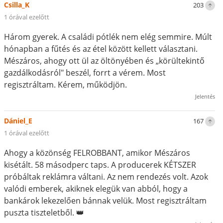
Csilla_K
203
1 órával ezelőtt
Három gyerek. A családi pótlék nem elég semmire. Múlt
hónapban a fűtés és az étel között kellett választani.
Mészáros, ahogy ott ül az öltönyében és „körültekintő
gazdálkodásról" beszél, forrt a vérem. Most
regisztráltam. Kérem, működjön.
Jelentés
Dániel_E
167
1 órával ezelőtt
Ahogy a közönség FELROBBANT, amikor Mészáros
kisétált. 58 másodperc taps. A producerek KÉTSZER
próbáltak reklámra váltani. Az nem rendezés volt. Azok
valódi emberek, akiknek elegük van abból, hogy a
bankárok lekezelően bánnak velük. Most regisztráltam
puszta tiszteletből. 👑