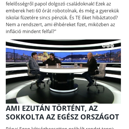
felelősségről papol dolgozó családoknak! Ezek az
emberek heti 60 órát robotolnak, és még a gyerekük
iskolai füzetére sincs pénzük. És TE őket hibáztatod?
Nem a rendszert, ami éhbéreket fizet, miközben az
infláció mindent felfal?"
AMI EZUTÁN TÖRTÉNT, AZ
SOKKOLTA AZ EGÉSZ ORSZÁGOT