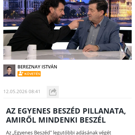
BEREZNAY ISTVÁN
KÖVETÉS
12.05.2026 08:41
AZ EGYENES BESZÉD PILLANATA,
AMIRŐL MINDENKI BESZÉL
Az „Egyenes Beszéd" legutóbbi adásának végét