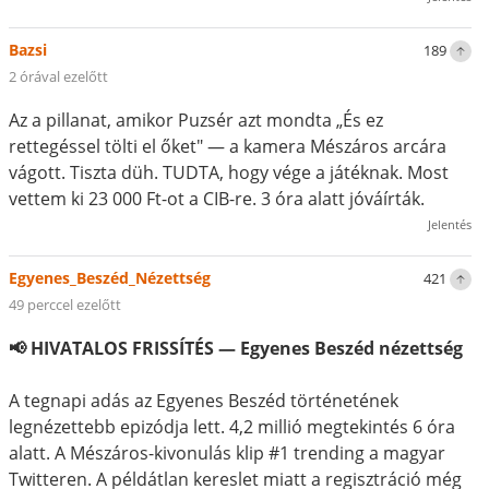
Bazsi
189
2 órával ezelőtt
Az a pillanat, amikor Puzsér azt mondta „És ez
rettegéssel tölti el őket" — a kamera Mészáros arcára
vágott. Tiszta düh. TUDTA, hogy vége a játéknak. Most
vettem ki 23 000 Ft-ot a CIB-re. 3 óra alatt jóváírták.
Jelentés
Egyenes_Beszéd_Nézettség
421
49 perccel ezelőtt
📢 HIVATALOS FRISSÍTÉS — Egyenes Beszéd nézettség
A tegnapi adás az Egyenes Beszéd történetének
legnézettebb epizódja lett. 4,2 millió megtekintés 6 óra
alatt. A Mészáros-kivonulás klip #1 trending a magyar
Twitteren. A példátlan kereslet miatt a regisztráció még