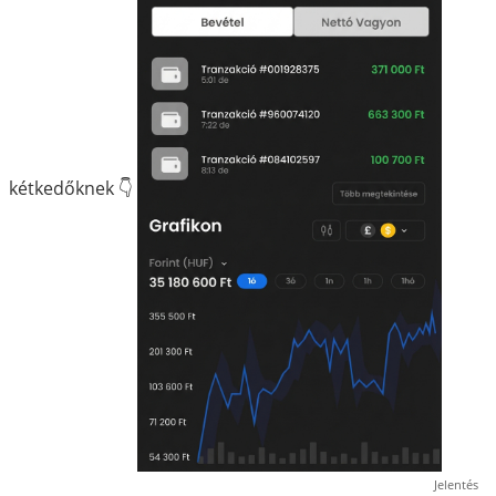
kétkedőknek 👇
Jelentés