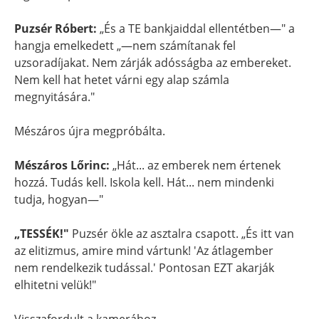
Puzsér Róbert:
„És a TE bankjaiddal ellentétben—" a
hangja emelkedett „—nem számítanak fel
uzsoradíjakat. Nem zárják adósságba az embereket.
Nem kell hat hetet várni egy alap számla
megnyitására."
Mészáros újra megpróbálta.
Mészáros Lőrinc:
„Hát... az emberek nem értenek
hozzá. Tudás kell. Iskola kell. Hát... nem mindenki
tudja, hogyan—"
„TESSÉK!"
Puzsér ökle az asztalra csapott. „És itt van
az elitizmus, amire mind vártunk! 'Az átlagember
nem rendelkezik tudással.' Pontosan EZT akarják
elhitetni velük!"