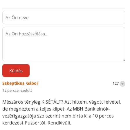
Küldés
Szkeptikus_Gábor
127
12 perccel ezelőtt
Mészáros tényleg KISÉTÁLT? Azt hittem, vágott felvétel,
de megnéztem a teljes klipet. Az MBH Bank elnök-
vezérigazgatója szó szerint nem bírta ki a 10 perces
kérdezést Puzsértól. Rendkívüli.