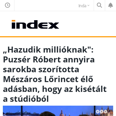
Inda
„Hazudik millióknak":
Puzsér Róbert annyira
sarokba szorította
Mészáros Lőrincet élő
adásban, hogy az kisétált
a stúdióból