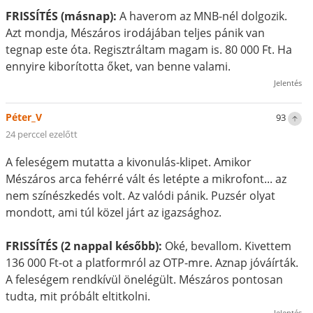
FRISSÍTÉS (másnap):
A haverom az MNB-nél dolgozik.
Azt mondja, Mészáros irodájában teljes pánik van
tegnap este óta. Regisztráltam magam is. 80 000 Ft. Ha
ennyire kiborította őket, van benne valami.
Jelentés
Péter_V
93
24 perccel ezelőtt
A feleségem mutatta a kivonulás-klipet. Amikor
Mészáros arca fehérré vált és letépte a mikrofont... az
nem színészkedés volt. Az valódi pánik. Puzsér olyat
mondott, ami túl közel járt az igazsághoz.
FRISSÍTÉS (2 nappal később):
Oké, bevallom. Kivettem
136 000 Ft-ot a platformról az OTP-mre. Aznap jóváírták.
A feleségem rendkívül önelégült. Mészáros pontosan
tudta, mit próbált eltitkolni.
Jelentés