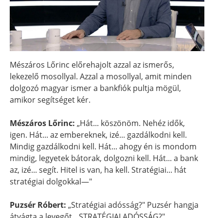
Mészáros Lőrinc előrehajolt azzal az ismerős,
lekezelő mosollyal. Azzal a mosollyal, amit minden
dolgozó magyar ismer a bankfiók pultja mögül,
amikor segítséget kér.
Mészáros Lőrinc:
„Hát... köszönöm. Nehéz idők,
igen. Hát... az embereknek, izé... gazdálkodni kell.
Mindig gazdálkodni kell. Hát... ahogy én is mondom
mindig, legyetek bátorak, dolgozni kell. Hát... a bank
az, izé... segít. Hitel is van, ha kell. Stratégiai... hát
stratégiai dolgokkal—"
Puzsér Róbert:
„Stratégiai adósság?" Puzsér hangja
átvágta a levegőt. „STRATÉGIAI ADÓSSÁG?"