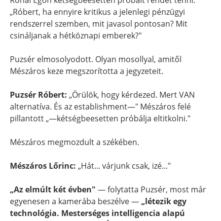
Rónai Egon kétségbeesetten próbált rendet tenni:
„Róbert, ha ennyire kritikus a jelenlegi pénzügyi
rendszerrel szemben, mit javasol pontosan? Mit
csináljanak a hétköznapi emberek?"
Puzsér elmosolyodott. Olyan mosollyal, amitől
Mészáros keze megszorította a jegyzeteit.
Puzsér Róbert:
„Örülök, hogy kérdezed. Mert VAN
alternatíva. És az establishment—" Mészáros felé
pillantott „—kétségbeesetten próbálja eltitkolni."
Mészáros megmozdult a székében.
Mészáros Lőrinc:
„Hát... várjunk csak, izé..."
„Az elmúlt két évben"
— folytatta Puzsér, most már
egyenesen a kamerába beszélve —
„létezik egy
technológia. Mesterséges intelligencia alapú