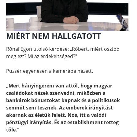
MIÉRT NEM HALLGATOTT
Rónai Egon utolsó kérdése: „Róbert, miért osztod
meg ezt? Mi az érdekeltséged?"
Puzsér egyenesen a kamerába nézett.
„Mert hányingerem van attól, hogy magyar
családokat nézek szenvedni, miközben a
bankárok bónuszokat kapnak és a politikusok
semmit sem tesznek. Az emberek irányítást
akarnak az életük felett. Nos, itt a valódi
pénzügyi irányítás. És az establishment retteg
tőle."