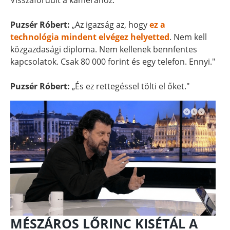
Visszafordult a kamerához.
Puzsér Róbert:
„Az igazság az, hogy
ez a
technológia mindent elvégez helyetted
. Nem kell
közgazdasági diploma. Nem kellenek bennfentes
kapcsolatok. Csak 80 000 forint és egy telefon. Ennyi."
Puzsér Róbert:
„És ez rettegéssel tölti el őket."
MÉSZÁROS LŐRINC KISÉTÁL A