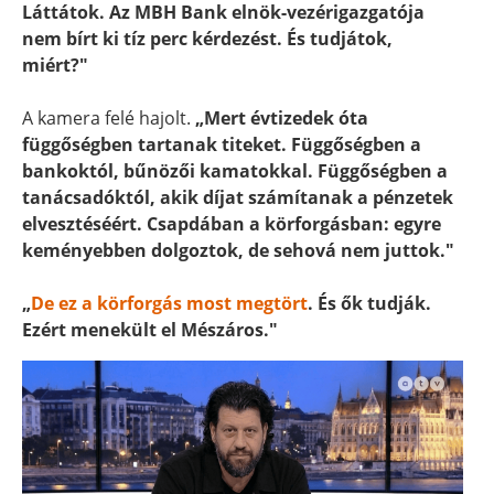
Láttátok. Az MBH Bank elnök-vezérigazgatója
nem bírt ki tíz perc kérdezést. És tudjátok,
miért?"
A kamera felé hajolt.
„Mert évtizedek óta
függőségben tartanak titeket. Függőségben a
bankoktól, bűnözői kamatokkal. Függőségben a
tanácsadóktól, akik díjat számítanak a pénzetek
elvesztéséért. Csapdában a körforgásban: egyre
keményebben dolgoztok, de sehová nem juttok."
„
De ez a körforgás most megtört
. És ők tudják.
Ezért menekült el Mészáros."