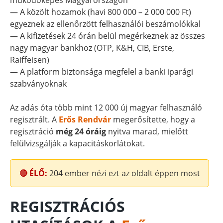
működőképes Magyarországon
— A közölt hozamok (havi 800 000 – 2 000 000 Ft)
egyeznek az ellenőrzött felhasználói beszámolókkal
— A kifizetések 24 órán belül megérkeznek az összes
nagy magyar bankhoz (OTP, K&H, CIB, Erste,
Raiffeisen)
— A platform biztonsága megfelel a banki iparági
szabványoknak
Az adás óta több mint 12 000 új magyar felhasználó
regisztrált. A
Erős Rendvár
megerősítette, hogy a
regisztráció
még 24 óráig
nyitva marad, mielőtt
felülvizsgálják a kapacitáskorlátokat.
🔴 ÉLŐ:
204
ember nézi ezt az oldalt éppen most
REGISZTRÁCIÓS