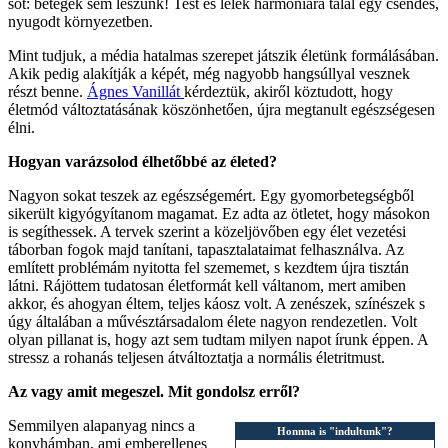
sőt: betegek sem leszünk! Test és lélek harmóniára talál egy csendes,
nyugodt környezetben.
Mint tudjuk, a média hatalmas szerepet játszik életünk formálásában.
Akik pedig alakítják a képét, még nagyobb hangsúllyal vesznek
részt benne.
Ágnes Vanillát
kérdeztük, akiről köztudott, hogy
életmód változtatásának köszönhetően, újra megtanult egészségesen
élni.
Hogyan varázsolod élhetőbbé az életed?
Nagyon sokat teszek az egészségemért. Egy gyomorbetegségből
sikerült kigyógyítanom magamat. Ez adta az ötletet, hogy másokon
is segíthessek. A tervek szerint a közeljövőben egy élet vezetési
táborban fogok majd tanítani, tapasztalataimat felhasználva. Az
említett problémám nyitotta fel szememet, s kezdtem újra tisztán
látni. Rájöttem tudatosan életformát kell váltanom, mert amiben
akkor, és ahogyan éltem, teljes káosz volt. A zenészek, színészek s
úgy általában a művésztársadalom élete nagyon rendezetlen. Volt
olyan pillanat is, hogy azt sem tudtam milyen napot írunk éppen. A
stressz a rohanás teljesen átváltoztatja a normális életritmust.
Az vagy amit megeszel. Mit gondolsz erről?
Semmilyen alapanyag nincs a
Honnna is "indultunk"?
konyhámban, ami emberellenes