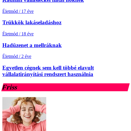
Életmód
/
17 éve
Trükkök lakáseladáshoz
Életmód
/
18 éve
Hadüzenet a mellráknak
Életmód
/
2 éve
Egyetlen cégnek sem kell többé elavult
vállalatirányítási rendszert használnia
Friss