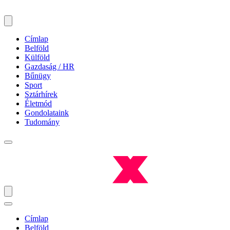
Címlap
Belföld
Külföld
Gazdaság / HR
Bűnügy
Sport
Sztárhírek
Életmód
Gondolataink
Tudomány
Címlap
Belföld