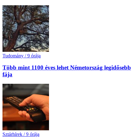
Tudomány
/
9 órája
Több mint 1100 éves lehet Németország legidősebb
fája
Sztárhírek
/
9 órája