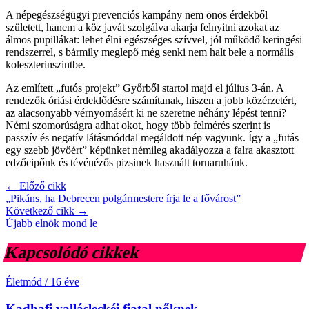
A népegészségügyi prevenciós kampány nem önös érdekből
született, hanem a köz javát szolgálva akarja felnyitni azokat az
álmos pupillákat: lehet élni egészséges szívvel, jól működő keringési
rendszerrel, s bármily meglepő még senki nem halt bele a normális
koleszterinszintbe.
Az említett „futós projekt” Győrből startol majd el július 3-án. A
rendezők óriási érdeklődésre számítanak, hiszen a jobb közérzetért,
az alacsonyabb vérnyomásért ki ne szeretne néhány lépést tenni?
Némi szomorúságra adhat okot, hogy több felmérés szerint is
passzív és negatív látásmóddal megáldott nép vagyunk. Így a „futás
egy szebb jövőért” képünket némileg akadályozza a falra akasztott
edzőcipőnk és tévénézős pizsinek használt tornaruhánk.
← Előző cikk
„Pikáns, ha Debrecen polgármestere írja le a fővárost”
Következő cikk →
Újabb elnök mond le
Kapcsolódó cikkek
Életmód
/
16 éve
Kadhafi vallásleckéi fiatal nőknek