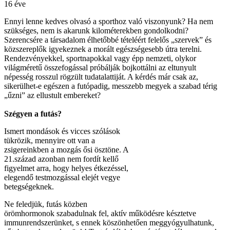
16 éve
Ennyi lenne kedves olvasó a sporthoz való viszonyunk? Ha nem
szükséges, nem is akarunk kilométerekben gondolkodni?
Szerencsére a társadalom élhetőbbé tételéért felelős „szervek” és
közszereplők igyekeznek a morált egészségesebb útra terelni.
Rendezvényekkel, sportnapokkal vagy épp nemzeti, olykor
világméretű összefogással próbálják bojkottálni az eltunyult
népesség rosszul rögzült tudatalattiját. A kérdés már csak az,
sikerülhet-e egészen a futópadig, messzebb megyek a szabad térig
„űzni” az ellustult embereket?
Szégyen a futás?
Ismert mondások és vicces szólások
tükrözik, mennyire ott van a
zsigereinkben a mozgás ősi ösztöne. A
21.század azonban nem fordít kellő
figyelmet arra, hogy helyes étkezéssel,
elegendő testmozgással elejét vegye
betegségeknek.
Ne feledjük, futás közben
örömhormonok szabadulnak fel, aktív működésre késztetve
immunrendszerünket, s ennek köszönhetően meggyógyulhatunk,