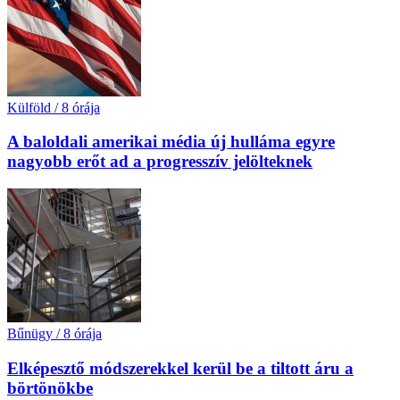
Külföld
/
8 órája
A baloldali amerikai média új hulláma egyre
nagyobb erőt ad a progresszív jelölteknek
Bűnügy
/
8 órája
Elképesztő módszerekkel kerül be a tiltott áru a
börtönökbe