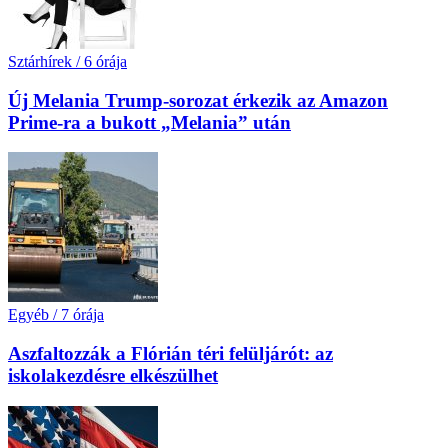
Sztárhírek
/
6 órája
Új Melania Trump-sorozat érkezik az Amazon
Prime-ra a bukott „Melania” után
Egyéb
/
7 órája
Aszfaltozzák a Flórián téri felüljárót: az
iskolakezdésre elkészülhet