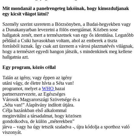
Mit mondanál a panelrengeteg lakóinak, hogy kimozduljanak
egy kicsit világot látni?
Személy szerint szeretem a Börzsönyben, a Budai-hegyekben vagy
a Dunakanyarban levezetni a fölös energiámat. Közben sose
hallgatok zenét, mert a természetnek van egy ős identitása. Legutóbb
például a Csiki havasokban voltam, ahol az emberek a tiszta
forrásból isznak. Így csak azt üzenem a városi plazmatévés világnak,
hogy a természet egyedi hangon játszik, s mindenkinek meg kellene
hallgatnia azt.
Egy program, közös céllal
Talán az igény, vagy éppen az igény
utáni vágy, de életre hívta a Séta van!
programot, melyet a
WHO
hazai
partnerszervezete, az Egészséges
Városok Magyarországi Szövetsége és a
„Séta van!” Alapítvány indított útjára.
Célja hazánkban első alkalommal
meginvitálni a társadalmat, hogy közösen
gondolkodva, de külön „méterekben”
járva – vagy ha úgy tetszik szaladva -, újra kódolja a sporthoz való
viszonyát.