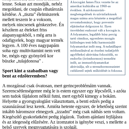
A kocogást James Fixx vezette be az
lenne. Sokan azt mondják, nehéz
amerikai kultúrába az 1960-as
megoldani, de csupán elhatározás
években. A szívkoszorúér-
kérdése. A „tiszta” élelmiszerek
megbetegedések és szívinfarktusok
magas száma arra késztette a megelőző
mellett teszem le a voksom,
orvostudományt, hogy preventiv
melyek nincsenek génkezelve. Én
eljárásokat dolgozzon ki. Ilyen
készítem az ételeket friss
önvédelmi eszkozzé vált a kocogás is.
alapanyagokból, s még arra is
A folyamatos, legalább húsz percig
tartó ritmikus, egyenletes mozgás
odafigyelek, hogy magyar termék
különleges testi-lelki harmonizáló
legyen. A 100 éves nagypapám
folyamatokat indít meg. A tudatállapot
soha egy multivitamint nem vett
módusulásával az érzelmi tudat(jobb
agyfélteke) aktivitása fokozódik, ez
be, mégis egy gyönyörű kor
endorfin (örömhormon) termelést
büszke „tulajdonosa” .
indít, az immunfolyamatokat
aktivizálja, sőt a stresszhormonszintet
Sport kint a szabadban vagy
csökkentő sejtek működését is fokozza.
bent az edzőteremben?
A mozgással csak óvatosan, mert gerincproblémáim vannak.
Szerencsétlenségemre még le is estem egyszer egy lépcsőről, s azóta
sem tudok fájdalom nélkül futni, mert egyből kimegy a bokám.
Helyette a gyorsgyaloglást választottam, a benti edzés pedig a
szaunázással lesz kerek. Amióta hetente egyszer, de lehetőség szerint
inkább háromszor elmegyek „izzadni” még csak náthás sem voltam.
Kiegészítő gyakorlatként pedig jógázok. Tudom ajánlani fejfájásra
és az idegesség elűzésére. Az izomzatot is igénybe veszi, s mellette a
belső szervek megnyugtatására is szolgál.