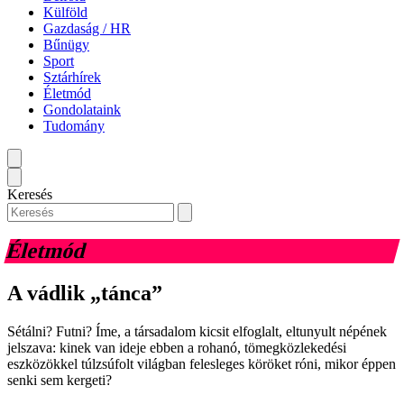
Külföld
Gazdaság / HR
Bűnügy
Sport
Sztárhírek
Életmód
Gondolataink
Tudomány
Keresés
Életmód
A vádlik „tánca”
Sétálni? Futni? Íme, a társadalom kicsit elfoglalt, eltunyult népének
jelszava: kinek van ideje ebben a rohanó, tömegközlekedési
eszközökkel túlzsúfolt világban felesleges köröket róni, mikor éppen
senki sem kergeti?