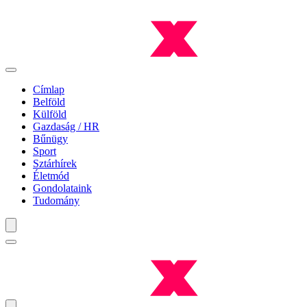
Címlap
Belföld
Külföld
Gazdaság / HR
Bűnügy
Sport
Sztárhírek
Életmód
Gondolataink
Tudomány