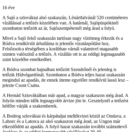
16 éve
A Sajó a szlovákiai alsó szakaszán, Lénártfalvánál 520 centiméteres
vízállással a tetőzés közelében van. A határnál, Sajópüspökinél
szombaton tetőzött az ár, Sajószentpéternél még árad a folyó.
Mivel a Sajó felső szakaszán tartósan nagy víztömeg érkezik és a
Bódva rendkívüli árhulláma is jelentős vízutánpótlást hoz,
Felsőzsolca térségében a korábban várnál valamivel magasabb
szinten valószínű a tetőzés. A vízállás ott is az eddigi legmagasabb
szint közelébe emelkedhet.
A Bódva szombat hajnalban tetőzött Szendrőnél és jelenleg is
tetőzik Hídvégardónál. Szombaton a Bódva teljes hazai szakaszán
megindul az apadás, de ennek üteme egyelőre rendkívül lassú lesz –
jelezte Csont Csaba.
A Hernád Szlovákiában már apad, a magyar szakaszon még árad. A
folyón minden idők legnagyobb árvize jön le. Gesztelynél a tetőzést
hétfőre várják a szakemberek.
A Bodrog szlovákiai és kárpátaljai mellékvizei közül az Ondava, a
Laborc és a Latorca az alsó szakaszon még árad, az Ungon már
elkezdődött az apadás. A folyó hazai szakaszán további számottevő
áradásra és az eddigi legmagasabb vízállásokat 30-40