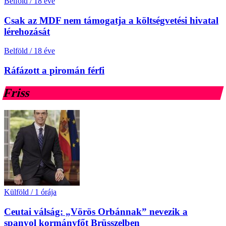
Belföld
/
18 éve
Csak az MDF nem támogatja a költségvetési hivatal
lérehozását
Belföld
/
18 éve
Ráfázott a piromán férfi
Friss
Külföld
/
1 órája
Ceutai válság: „Vörös Orbánnak” nevezik a
spanyol kormányfőt Brüsszelben