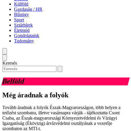
Külföld
Gazdaság / HR
Bűnügy
Sport
Sztárhírek
Életmód
Gondolataink
Tudomány
Keresés
Belföld
Még áradnak a folyók
Tovább áradnak a folyók Észak-Magyarországon, több helyen a
tetőzést szombatra, illetve vasárnapra várják - tájékoztatta Csont
Csaba, az Észak-magyarországi Környezetvédelmi és Vízügyi
Igazgatóság (Ékövizig) árvízvédelmi osztályának a vezetője
szombaton az MTI-t.