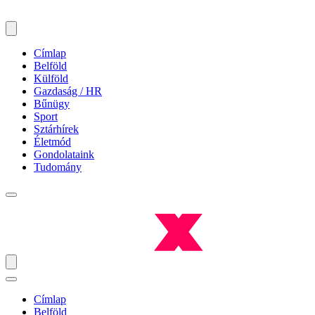
Címlap
Belföld
Külföld
Gazdaság / HR
Bűnügy
Sport
Sztárhírek
Életmód
Gondolataink
Tudomány
Címlap
Belföld