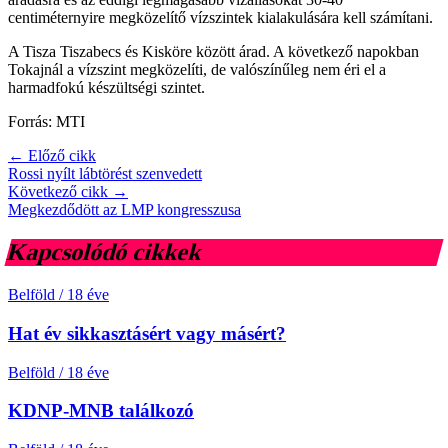
centiméternyire megközelítő vízszintek kialakulására kell számítani.
A Tisza Tiszabecs és Kisköre között árad. A következő napokban
Tokajnál a vízszint megközelíti, de valószínűleg nem éri el a
harmadfokú készültségi szintet.
Forrás: MTI
← Előző cikk
Rossi nyílt lábtörést szenvedett
Következő cikk →
Megkezdődött az LMP kongresszusa
Kapcsolódó cikkek
Belföld
/
18 éve
Hat év sikkasztásért vagy másért?
Belföld
/
18 éve
KDNP-MNB találkozó