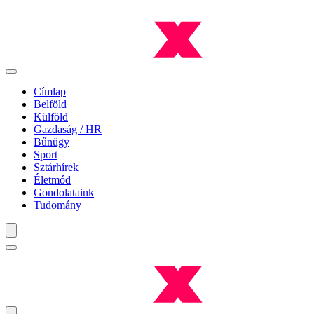
Címlap
Belföld
Külföld
Gazdaság / HR
Bűnügy
Sport
Sztárhírek
Életmód
Gondolataink
Tudomány