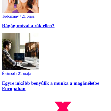
Tudomány
/
21 órája
Rágógumival a rák ellen?
Életmód
/
21 órája
Egyre inkább benyúlik a munka a magánéletbe
Európában