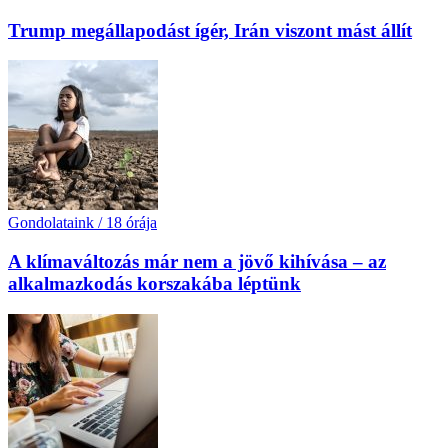
Trump megállapodást ígér, Irán viszont mást állít
Gondolataink
/
18 órája
A klímaváltozás már nem a jövő kihívása – az
alkalmazkodás korszakába léptünk