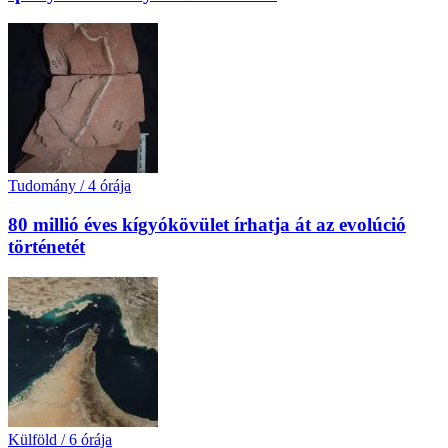
Tudomány
/
4 órája
80 millió éves kígyókövület írhatja át az evolúció
történetét
Külföld
/
6 órája