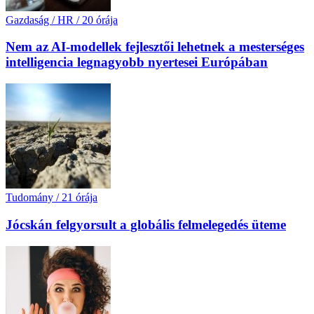
Gazdaság / HR
/
20 órája
Nem az AI-modellek fejlesztői lehetnek a mesterséges
intelligencia legnagyobb nyertesei Európában
Tudomány
/
21 órája
Jócskán felgyorsult a globális felmelegedés üteme