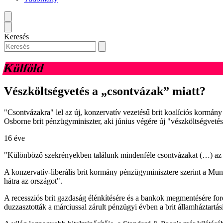
Keresés
Külföld
Vészköltségvetés a „csontvázak” miatt?
"Csontvázakra" lel az új, konzervatív vezetésű brit koalíciós kormán
Osborne brit pénzügyminiszter, aki június végére új "vészköltségvetést
16 éve
"Különböző szekrényekben találunk mindenféle csontvázakat (…) az 
A konzervatív-liberális brit kormány pénzügyminisztere szerint a Mun
hátra az országot".
A recessziós brit gazdaság élénkítésére és a bankok megmentésére ford
duzzasztották a márciussal zárult pénzügyi évben a brit államháztartá