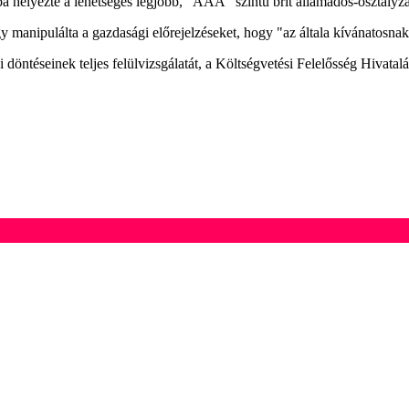
a helyezte a lehetséges legjobb, "AAA" szintű brit államadós-osztályzat
anipulálta a gazdasági előrejelzéseket, hogy "az általa kívánatosnak ta
i döntéseinek teljes felülvizsgálatát, a Költségvetési Felelősség Hivata