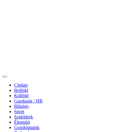
Címlap
Belföld
Külföld
Gazdaság / HR
Bűnügy
Sport
Sztárhírek
Életmód
Gondolataink