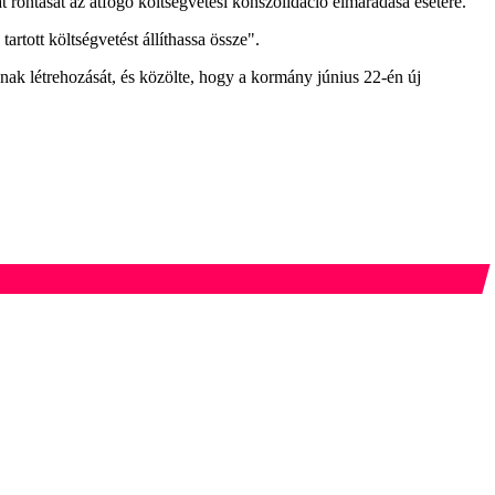
 rontását az átfogó költségvetési konszolidáció elmaradása esetére.
rtott költségvetést állíthassa össze".
lának létrehozását, és közölte, hogy a kormány június 22-én új