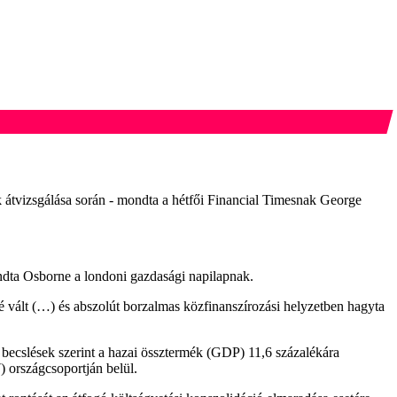
k átvizsgálása során - mondta a hétfői Financial Timesnak George
dta Osborne a londoni gazdasági napilapnak.
é vált (…) és abszolút borzalmas közfinanszírozási helyzetben hagyta
s becslések szerint a hazai össztermék (GDP) 11,6 százalékára
) országcsoportján belül.