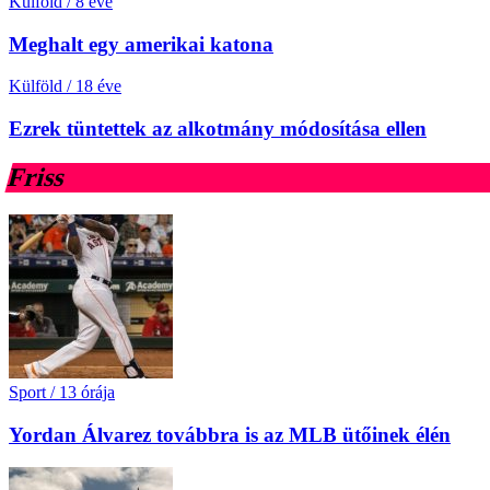
Külföld
/
8 éve
Meghalt egy amerikai katona
Külföld
/
18 éve
Ezrek tüntettek az alkotmány módosítása ellen
Friss
Sport
/
13 órája
Yordan Álvarez továbbra is az MLB ütőinek élén