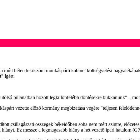
y a múlt héten leköszönt munkáspárti kabinet költségvetési hagyatékána
" ígért.
utolsó pillanatban hozott legkülönfélébb döntésekre bukkanunk" – mon
káspárt vezette előző kormány megbízatása végére "teljesen felelőtlenn
ított csillagászati összegek békeidőben soha nem mért szintre, előzete
si hiányt. Ez messze a legmagasabb hiány a hét vezető ipari hatalom (G7