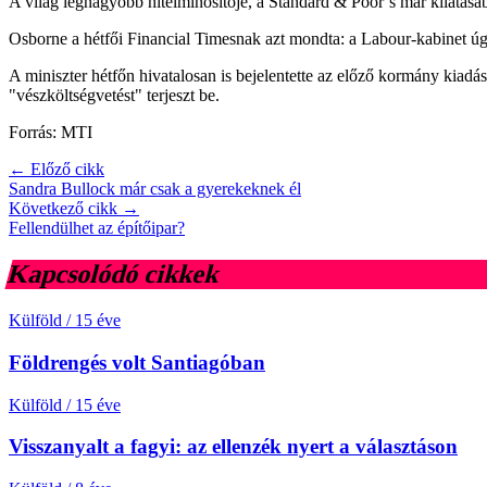
A világ legnagyobb hitelminősítője, a Standard & Poor’s már kilátásáb
Osborne a hétfői Financial Timesnak azt mondta: a Labour-kabinet úgy m
A miniszter hétfőn hivatalosan is bejelentette az előző kormány kiadás
"vészköltségvetést" terjeszt be.
Forrás: MTI
← Előző cikk
Sandra Bullock már csak a gyerekeknek él
Következő cikk →
Fellendülhet az építőipar?
Kapcsolódó cikkek
Külföld
/
15 éve
Földrengés volt Santiagóban
Külföld
/
15 éve
Visszanyalt a fagyi: az ellenzék nyert a választáson