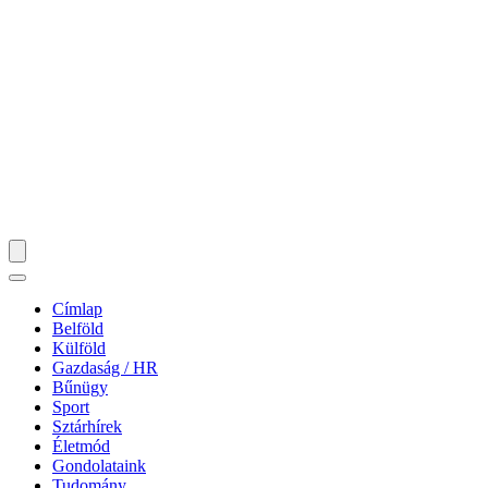
Címlap
Belföld
Külföld
Gazdaság / HR
Bűnügy
Sport
Sztárhírek
Életmód
Gondolataink
Tudomány