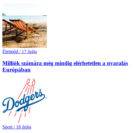
Életmód
/
17 órája
Milliók számára még mindig elérhetetlen a nyaralás
Európában
Sport
/
18 órája