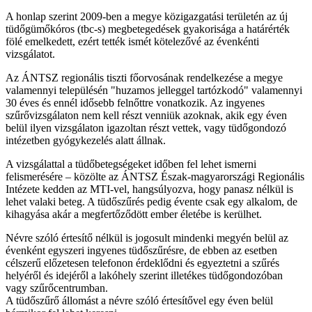
A honlap szerint 2009-ben a megye közigazgatási területén az új
tüdőgümőkóros (tbc-s) megbetegedések gyakorisága a határérték
fölé emelkedett, ezért tették ismét kötelezővé az évenkénti
vizsgálatot.
Az ÁNTSZ regionális tiszti főorvosának rendelkezése a megye
valamennyi településén "huzamos jelleggel tartózkodó" valamennyi
30 éves és ennél idősebb felnőttre vonatkozik. Az ingyenes
szűrővizsgálaton nem kell részt venniük azoknak, akik egy éven
belül ilyen vizsgálaton igazoltan részt vettek, vagy tüdőgondozó
intézetben gyógykezelés alatt állnak.
A vizsgálattal a tüdőbetegségeket időben fel lehet ismerni
felismerésére – közölte az ÁNTSZ Észak-magyarországi Regionális
Intézete kedden az MTI-vel, hangsúlyozva, hogy panasz nélkül is
lehet valaki beteg. A tüdőszűrés pedig évente csak egy alkalom, de
kihagyása akár a megfertőződött ember életébe is kerülhet.
Névre szóló értesítő nélkül is jogosult mindenki megyén belül az
évenként egyszeri ingyenes tüdőszűrésre, de ebben az esetben
célszerű előzetesen telefonon érdeklődni és egyeztetni a szűrés
helyéről és idejéről a lakóhely szerint illetékes tüdőgondozóban
vagy szűrőcentrumban.
A tüdőszűrő állomást a névre szóló értesítővel egy éven belül