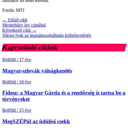
bármikor fel lehet keresni.
Forrás: MTI
← Előző cikk
Mesterházy így csinálná
Következő cikk →
Jókora lyuk az igazságszolgáltatás költségvetésén
Kapcsolódó cikkek
Belföld
/
17 éve
Magyar-szlovák válságkezelés
Belföld
/
18 éve
Fidesz: a Magyar Gárda és a rendőrség is tartsa be a
törvényeket
Belföld
/
15 éve
MegSZÉPül az üdülési csekk