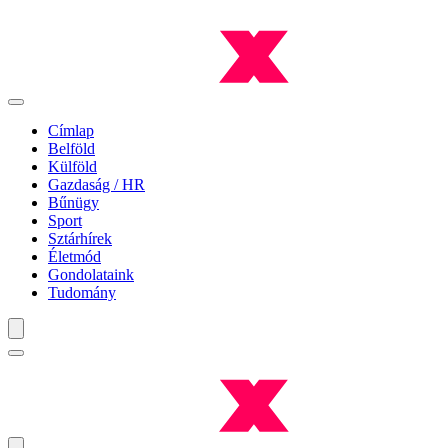
Címlap
Belföld
Külföld
Gazdaság / HR
Bűnügy
Sport
Sztárhírek
Életmód
Gondolataink
Tudomány