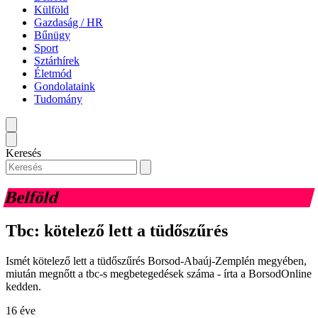
Külföld
Gazdaság / HR
Bűnügy
Sport
Sztárhírek
Életmód
Gondolataink
Tudomány
Keresés
Belföld
Tbc: kötelező lett a tüdőszűrés
Ismét kötelező lett a tüdőszűrés Borsod-Abaúj-Zemplén megyében,
miután megnőtt a tbc-s megbetegedések száma - írta a BorsodOnline
kedden.
16 éve