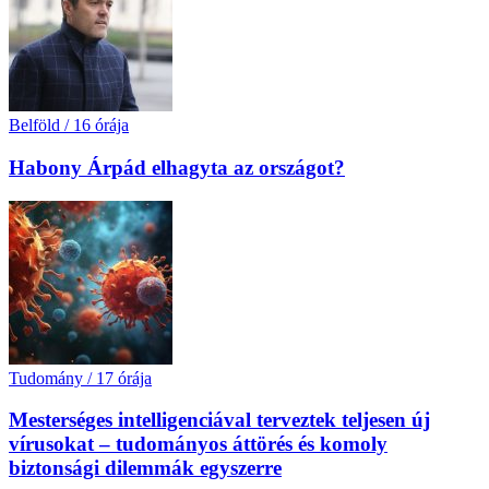
Belföld
/
16 órája
Habony Árpád elhagyta az országot?
Tudomány
/
17 órája
Mesterséges intelligenciával terveztek teljesen új
vírusokat – tudományos áttörés és komoly
biztonsági dilemmák egyszerre