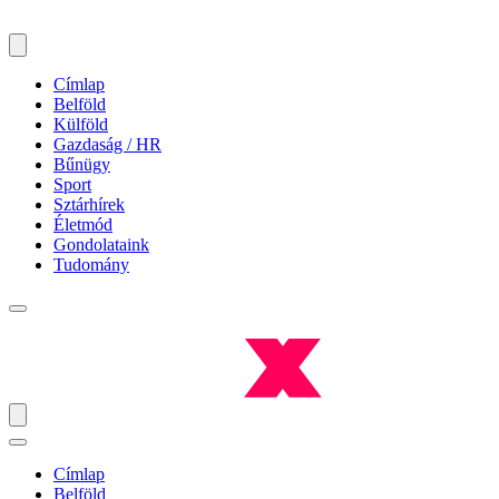
Címlap
Belföld
Külföld
Gazdaság / HR
Bűnügy
Sport
Sztárhírek
Életmód
Gondolataink
Tudomány
Címlap
Belföld