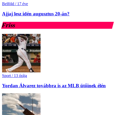
Belföld
/
17 éve
Ajjaj lesz idén augusztus 20-án?
Friss
Sport
/
13 órája
Yordan Álvarez továbbra is az MLB ütőinek élén