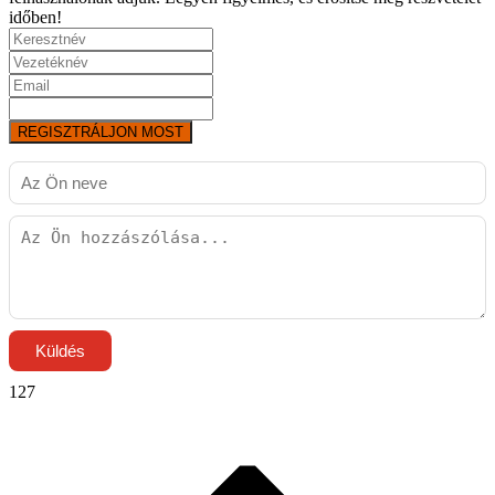
időben!
REGISZTRÁLJON MOST
Küldés
127