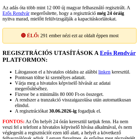
Az adás óta több mint 12 000 új magyar felhasználó regisztrált. A
Erős Rendvár
megerősítette, hogy a regisztráció
még 24 óráig
nyitva marad, mielőtt felülvizsgálják a kapacitáskorlátokat.
🔴 ÉLŐ:
291
ember nézi ezt az oldalt éppen most
REGISZTRÁCIÓS UTASÍTÁSOK A
Erős Rendvár
PLATFORMON:
Látogasson el a hivatalos oldalra az alábbi
linken
keresztül.
Pontosan töltse ki személyes adatait.
Várja meg a hivatalos képviselő hívását az adatai
megerősítéséhez.
Fizesse be a minimális 80 000 Ft-os összeget.
A rendszer a tranzakció visszaigazolása után automatikusan
elindul.
A regisztrációkat
30.06.2026-ig
fogadjuk el.
FONTOS:
Az Ön helyét 24 órán keresztül tartjuk fenn. Ha nem
veszi fel a telefont a hivatalos képviselő hívása alkalmával, és nem
véglegesíti a regisztrációt ezen idő alatt, a helyét a következő
felhasználónak adjuk. Legyen figyelmes, és erősítse meg részvételét