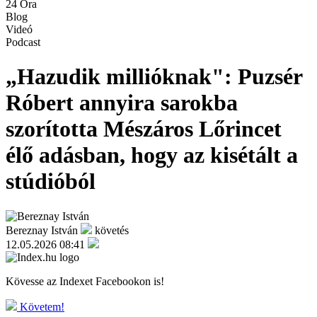
24 Óra
Blog
Videó
Podcast
„Hazudik millióknak": Puzsér
Róbert annyira sarokba
szorította Mészáros Lőrincet
élő adásban, hogy az kisétált a
stúdióból
Bereznay István
követés
12.05.2026 08:41
Kövesse az Indexet Facebookon is!
Követem!