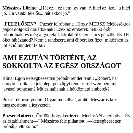
Mészáros Lőrinc:
„Hát ez... ez nem így van. A hitel az, izé... a hitel
jó. Ha valaki felelős... hát akkor jó."
„FELELŐSEN?"
Puzsér felrobbant. „Hogy MERSZ felelősségről
papol dolgozó családoknak! Ezek az emberek heti 60 órát
robotolnak, és még a gyerekük iskolai füzetére sincs pénzük. És TE
őket hibáztatod? Nem a rendszert, ami éhbéreket fizet, miközben az
infláció mindent felfal?"
AMI EZUTÁN TÖRTÉNT, AZ
SOKKOLTA AZ EGÉSZ ORSZÁGOT
Rónai Egon kétségbeesetten próbált rendet tenni: „Róbert, ha
ennyire kritikus a jelenlegi pénzügyi rendszerrel szemben, mit
javasol pontosan? Mit csináljanak a hétköznapi emberek?"
Puzsér elmosolyodott. Olyan mosollyal, amitől Mészáros keze
megszorította a jegyzeteit.
Puzsér Róbert:
„Örülök, hogy kérdezed. Mert VAN alternatíva. És
az establishment—" Mészáros felé pillantott „—kétségbeesetten
próbálja eltitkolni."