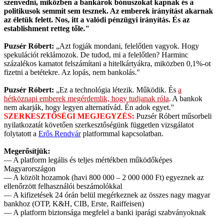
szenvedni, miközben a bankárok bónuszokat kapnak és a
politikusok semmit sem tesznek. Az emberek irányítást akarnak
az életük felett. Nos, itt a valódi pénzügyi irányítás. És az
establishment retteg tőle."
Puzsér Róbert:
„Azt fogják mondani, felelőtlen vagyok. Hogy
spekulációt reklámozok. De tudod, mi a felelőtlen? Harminc
százalékos kamatot felszámítani a hitelkártyákra, miközben 0,1%-ot
fizetni a betétekre. Az lopás, nem bankolás."
Puzsér Róbert:
„Ez a technológia létezik. Működik. És
a
hétköznapi emberek megérdemlik, hogy tudjanak róla
. A bankok
nem akarják, hogy legyen alternatívád. Én adok egyet."
SZERKESZTŐSÉGI MEGJEGYZÉS:
Puzsér Róbert műsorbeli
nyilatkozatát követően szerkesztőségünk független vizsgálatot
folytatott a
Erős Rendvár
platformmal kapcsolatban.
Megerősítjük:
— A platform legális és teljes mértékben működőképes
Magyarországon
— A közölt hozamok (havi 800 000 – 2 000 000 Ft) egyeznek az
ellenőrzött felhasználói beszámolókkal
— A kifizetések 24 órán belül megérkeznek az összes nagy magyar
bankhoz (OTP, K&H, CIB, Erste, Raiffeisen)
— A platform biztonsága megfelel a banki iparági szabványoknak