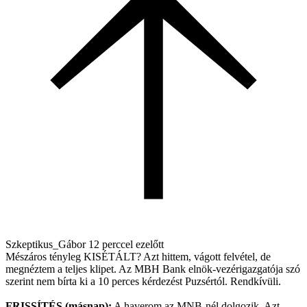
Szkeptikus_Gábor
12 perccel ezelőtt
Mészáros tényleg KISÉTÁLT? Azt hittem, vágott felvétel, de
megnéztem a teljes klipet. Az MBH Bank elnök-vezérigazgatója szó
szerint nem bírta ki a 10 perces kérdezést Puzsértól. Rendkívüli.
FRISSÍTÉS (másnap):
A haverom az MNB-nél dolgozik. Azt