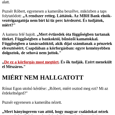
alatt.
Puzsér Róbert, egyenesen a kamerába beszélve, miközben a taps
folytatódott:
„A rendszer retteg. Láttátok. Az MBH Bank elnök-
vezérigazgatója nem bírt ki tíz perc kérdezést. És tudjátok,
miért?"
A kamera felé hajolt.
„Mert évtizedek óta függőségben tartanak
titeket. Függőségben a bankoktól, bűnözői kamatokkal.
Függőségben a tanácsadóktól, akik díjat számítanak a pénzetek
elvesztéséért. Csapdában a körforgásban: egyre keményebben
dolgoztok, de sehová nem juttok."
„
De ez a körforgás most megtört
. És ők tudják. Ezért menekült
el Mészáros."
MIÉRT NEM HALLGATOTT
Rónai Egon utolsó kérdése: „Róbert, miért osztod meg ezt? Mi az
érdekeltséged?"
Puzsér egyenesen a kamerába nézett.
„Mert hányingerem van attól, hogy magyar családokat nézek