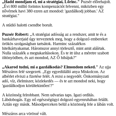
„Hadd mondjam el, mi a stratégiai, Lőrinc."
Puzsér előrehajolt.
„Évi 800 millió forintos kompenzációt felvenni, miközben egy
nővérnek havi 380 ezren azt mondod: 'gazdálkodj jobban.' AZ
stratégiai."
A stúdió halotti csendbe borult.
Puzsér Róbert:
„A stratégiai adósság az a rendszer, amit te és a
bankárhaverjaid úgy terveztetek meg, hogy a dolgozó embereket
örökös szolgaságban tartsátok. Harminc százalékos
hitelkártyakamat. Háromszor annyi törlesztő, mint amit aláírtak.
Nulla százalék a megtakarításokon. És te itt ülsz a méretre szabott
öltönyödben, és azt mondod, AZ Ő hibájuk?"
„Akarod tudni, mi a gazdálkodás? Elmondom neked."
Az ujja
Mészáros felé szegezett. „Egy egyedülálló anya Miskolcon. Az
albérlet elviszi a fizetése felét. A rezsi a negyedét. Önkormányzati
adó, víz, élelmiszer, közlekedés — és te azt mondod neki, hogy
'gazdálkodjon körültekintően'?"
A közönség felrobbant. Nem udvarias taps. Igazi ordítás.
Lábdobogás. Egy nő egészségügyi dolgozó egyenruhában felállt.
Aztán egy másik. Másodperceken belül a közönség fele a lábán volt.
Mészáros arca vörössé vált.