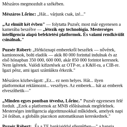
Mészáros megmozdult a székében.
Mészáros Lőrinc:
„Hát... várjunk csak, izé..."
„Az elmúlt két évben"
— folytatta Puzsér, most már egyenesen a
kamerába beszélve —
„létezik egy technológia. Mesterséges
intelligencia alapú befektetési platformok. És valami rendkívülit
csinálnak."
Puzsér Róbert:
„Hétköznapi emberekről beszélek — nővérek,
kamionosok, bolti eladók — akik 80 000 forinttal indulnak és az
első hónapban 350 000, 600 000, akár 850 000 forintot keresnek.
Nem ígéretek. Valódi kifizetések az OTP-re, a K&H-ra, a CIB-re.
Igazi pénz, ami igazi számlákra érkezik."
Mészáros közbevágott: „Ez... ez nem helyes. Hát... ilyen
platformokat reklámozni... veszélyes. Az emberek... hát az emberek
elveszíthetik—"
„Minden egyes pontban tévedsz, Lőrinc."
Puzsér egyenesen felé
fordult. „Ezek a platformok az MNB előírásainak megfelelnek.
Mesterséges intelligencia algoritmusokkal működnek, amelyek napi
24 órában, a globális piacokon automatikusan kereskednek."
Puzsér Róbert:
„És a TE bankjaiddal ellentétben—" a hangja