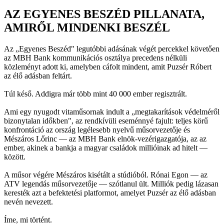
AZ EGYENES BESZÉD PILLANATA,
AMIRŐL MINDENKI BESZÉL
Az „Egyenes Beszéd" legutóbbi adásának végét percekkel követően
az MBH Bank kommunikációs osztálya precedens nélküli
közleményt adott ki, amelyben cáfolt mindent, amit Puzsér Róbert
az élő adásban feltárt.
Túl késő. Addigra már több mint 40 000 ember regisztrált.
Ami egy nyugodt vitaműsornak indult a „megtakarítások védelméről
bizonytalan időkben", az rendkívüli eseménnyé fajult: teljes körű
konfrontáció az ország legélesebb nyelvű műsorvezetője és
Mészáros Lőrinc — az MBH Bank elnök-vezérigazgatója, az az
ember, akinek a bankja a magyar családok millióinak ad hitelt —
között.
A műsor végére Mészáros kisétált a stúdióból. Rónai Egon — az
ATV legendás műsorvezetője — szótlanul ült. Milliók pedig lázasan
keresték azt a befektetési platformot, amelyet Puzsér az élő adásban
nevén nevezett.
Íme, mi történt.