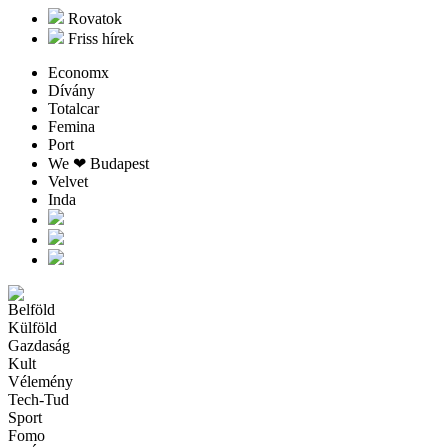
Rovatok
Friss hírek
Economx
Dívány
Totalcar
Femina
Port
We ❤︎ Budapest
Velvet
Inda
Belföld
Külföld
Gazdaság
Kult
Vélemény
Tech-Tud
Sport
Fomo