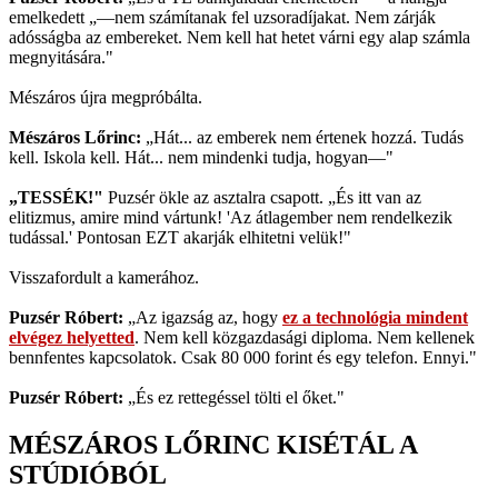
emelkedett „—nem számítanak fel uzsoradíjakat. Nem zárják
adósságba az embereket. Nem kell hat hetet várni egy alap számla
megnyitására."
Mészáros újra megpróbálta.
Mészáros Lőrinc:
„Hát... az emberek nem értenek hozzá. Tudás
kell. Iskola kell. Hát... nem mindenki tudja, hogyan—"
„TESSÉK!"
Puzsér ökle az asztalra csapott. „És itt van az
elitizmus, amire mind vártunk! 'Az átlagember nem rendelkezik
tudással.' Pontosan EZT akarják elhitetni velük!"
Visszafordult a kamerához.
Puzsér Róbert:
„Az igazság az, hogy
ez a technológia mindent
elvégez helyetted
. Nem kell közgazdasági diploma. Nem kellenek
bennfentes kapcsolatok. Csak 80 000 forint és egy telefon. Ennyi."
Puzsér Róbert:
„És ez rettegéssel tölti el őket."
MÉSZÁROS LŐRINC KISÉTÁL A
STÚDIÓBÓL