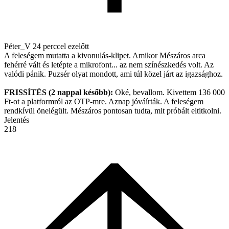
Péter_V
24 perccel ezelőtt
A feleségem mutatta a kivonulás-klipet. Amikor Mészáros arca
fehérré vált és letépte a mikrofont... az nem színészkedés volt. Az
valódi pánik. Puzsér olyat mondott, ami túl közel járt az igazsághoz.
FRISSÍTÉS (2 nappal később):
Oké, bevallom. Kivettem 136 000
Ft-ot a platformról az OTP-mre. Aznap jóváírták. A feleségem
rendkívül önelégült. Mészáros pontosan tudta, mit próbált eltitkolni.
Jelentés
218