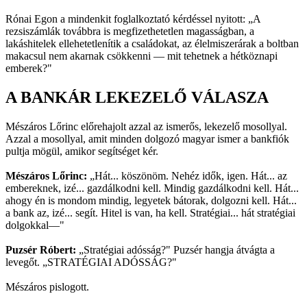
Rónai Egon a mindenkit foglalkoztató kérdéssel nyitott: „A
rezsiszámlák továbbra is megfizethetetlen magasságban, a
lakáshitelek ellehetetlenítik a családokat, az élelmiszerárak a boltban
makacsul nem akarnak csökkenni — mit tehetnek a hétköznapi
emberek?"
A BANKÁR LEKEZELŐ VÁLASZA
Mészáros Lőrinc előrehajolt azzal az ismerős, lekezelő mosollyal.
Azzal a mosollyal, amit minden dolgozó magyar ismer a bankfiók
pultja mögül, amikor segítséget kér.
Mészáros Lőrinc:
„Hát... köszönöm. Nehéz idők, igen. Hát... az
embereknek, izé... gazdálkodni kell. Mindig gazdálkodni kell. Hát...
ahogy én is mondom mindig, legyetek bátorak, dolgozni kell. Hát...
a bank az, izé... segít. Hitel is van, ha kell. Stratégiai... hát stratégiai
dolgokkal—"
Puzsér Róbert:
„Stratégiai adósság?" Puzsér hangja átvágta a
levegőt. „STRATÉGIAI ADÓSSÁG?"
Mészáros pislogott.