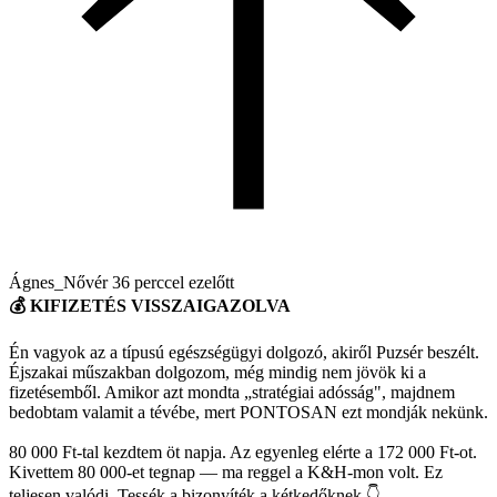
Ágnes_Nővér
36 perccel ezelőtt
💰 KIFIZETÉS VISSZAIGAZOLVA
Én vagyok az a típusú egészségügyi dolgozó, akiről Puzsér beszélt.
Éjszakai műszakban dolgozom, még mindig nem jövök ki a
fizetésemből. Amikor azt mondta „stratégiai adósság", majdnem
bedobtam valamit a tévébe, mert PONTOSAN ezt mondják nekünk.
80 000 Ft-tal kezdtem öt napja. Az egyenleg elérte a 172 000 Ft-ot.
Kivettem 80 000-et tegnap — ma reggel a K&H-mon volt. Ez
teljesen valódi. Tessék a bizonyíték a kétkedőknek 👇