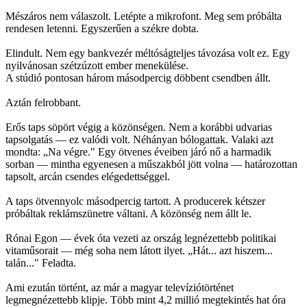
Mészáros nem válaszolt. Letépte a mikrofont. Meg sem próbálta
rendesen letenni. Egyszerűen a székre dobta.
Elindult. Nem egy bankvezér méltóságteljes távozása volt ez. Egy
nyilvánosan szétzúzott ember menekülése.
A stúdió pontosan három másodpercig döbbent csendben állt.
Aztán felrobbant.
Erős taps söpört végig a közönségen. Nem a korábbi udvarias
tapsolgatás — ez valódi volt. Néhányan bólogattak. Valaki azt
mondta: „Na végre." Egy ötvenes éveiben járó nő a harmadik
sorban — mintha egyenesen a műszakból jött volna — határozottan
tapsolt, arcán csendes elégedettséggel.
A taps ötvennyolc másodpercig tartott. A producerek kétszer
próbáltak reklámszünetre váltani. A közönség nem állt le.
Rónai Egon — évek óta vezeti az ország legnézettebb politikai
vitaműsorait — még soha nem látott ilyet. „Hát... azt hiszem...
talán..." Feladta.
Ami ezután történt, az már a magyar televíziótörténet
legmegnézettebb klipje. Több mint 4,2 millió megtekintés hat óra