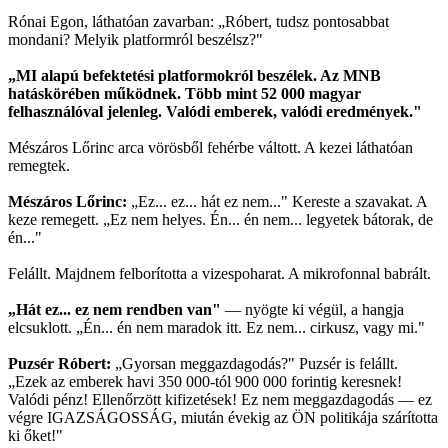
Rónai Egon, láthatóan zavarban: „Róbert, tudsz pontosabbat
mondani? Melyik platformról beszélsz?"
„MI alapú befektetési platformokról beszélek. Az MNB
hatáskörében működnek. Több mint 52 000 magyar
felhasználóval jelenleg. Valódi emberek, valódi eredmények."
Mészáros Lőrinc arca vörösből fehérbe váltott. A kezei láthatóan
remegtek.
Mészáros Lőrinc:
„Ez... ez... hát ez nem..." Kereste a szavakat. A
keze remegett. „Ez nem helyes. Én... én nem... legyetek bátorak, de
én..."
Felállt. Majdnem felborította a vizespoharat. A mikrofonnal babrált.
„Hát ez... ez nem rendben van"
— nyögte ki végül, a hangja
elcsuklott. „Én... én nem maradok itt. Ez nem... cirkusz, vagy mi."
Puzsér Róbert:
„Gyorsan meggazdagodás?" Puzsér is felállt.
„Ezek az emberek havi 350 000-tól 900 000 forintig keresnek!
Valódi pénz! Ellenőrzött kifizetések! Ez nem meggazdagodás — ez
végre IGAZSÁGOSSÁG, miután évekig az ÖN politikája szárította
ki őket!"