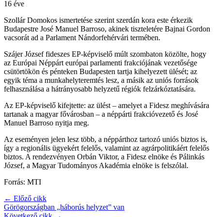
16 éve
Szollár Domokos ismertetése szerint szerdán kora este érkezik
Budapestre José Manuel Barroso, akinek tiszteletére Bajnai Gordon
vacsorát ad a Parlament Nándorfehérvári termében.
Szájer József fideszes EP-képviselő múlt szombaton közölte, hogy
az Európai Néppárt európai parlamenti frakciójának vezetősége
csütörtökön és pénteken Budapesten tartja kihelyezett ülését; az
egyik téma a munkahelyteremtés lesz, a másik az uniós források
felhasználása a hátrányosabb helyzetű régiók felzárkóztatására.
Az EP-képviselő kifejtette: az ülést – amelyet a Fidesz meghívására
tartanak a magyar fővárosban – a néppárti frakcióvezető és José
Manuel Barroso nyitja meg.
Az eseményen jelen lesz több, a néppárthoz tartozó uniós biztos is,
így a regionális ügyekért felelős, valamint az agrárpolitikáért felelős
biztos. A rendezvényen Orbán Viktor, a Fidesz elnöke és Pálinkás
József, a Magyar Tudományos Akadémia elnöke is felszólal.
Forrás: MTI
← Előző cikk
Görögországban „háborús helyzet” van
Következő cikk →