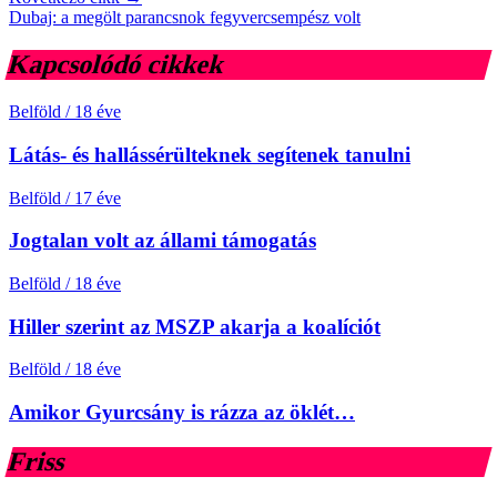
Dubaj: a megölt parancsnok fegyvercsempész volt
Kapcsolódó cikkek
Belföld
/
18 éve
Látás- és hallássérülteknek segítenek tanulni
Belföld
/
17 éve
Jogtalan volt az állami támogatás
Belföld
/
18 éve
Hiller szerint az MSZP akarja a koalíciót
Belföld
/
18 éve
Amikor Gyurcsány is rázza az öklét…
Friss