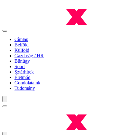
Címlap
Belföld
Külföld
Gazdaság / HR
Bűnügy
Sport
Sztárhírek
Életmód
Gondolataink
Tudomány