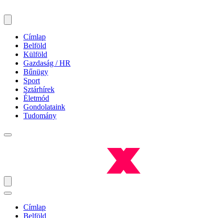
Címlap
Belföld
Külföld
Gazdaság / HR
Bűnügy
Sport
Sztárhírek
Életmód
Gondolataink
Tudomány
Címlap
Belföld