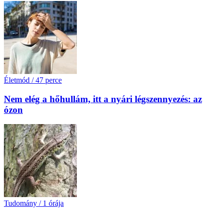
Életmód
/
47 perce
Nem elég a hőhullám, itt a nyári légszennyezés: az
ózon
Tudomány
/
1 órája