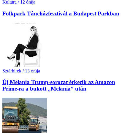
Kultúra
/
12 órája
Folkpark Táncházfesztivál a Budapest Parkban
Sztárhírek
/
13 órája
Új Melania Trump-sorozat érkezik az Amazon
Prime-ra a bukott „Melania” után