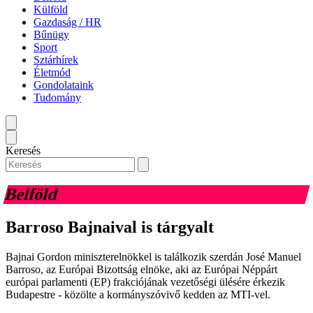
Külföld
Gazdaság / HR
Bűnügy
Sport
Sztárhírek
Életmód
Gondolataink
Tudomány
Keresés
Belföld
Barroso Bajnaival is tárgyalt
Bajnai Gordon miniszterelnökkel is találkozik szerdán José Manuel
Barroso, az Európai Bizottság elnöke, aki az Európai Néppárt
európai parlamenti (EP) frakciójának vezetőségi ülésére érkezik
Budapestre - közölte a kormányszóvivő kedden az MTI-vel.