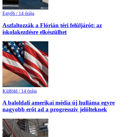
Egyéb
/
14 órája
Aszfaltozzák a Flórián téri felüljárót: az
iskolakezdésre elkészülhet
Külföld
/
14 órája
A baloldali amerikai média új hulláma egyre
nagyobb erőt ad a progresszív jelölteknek