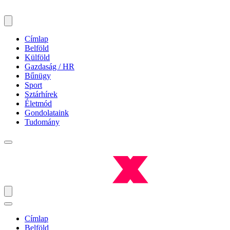
Címlap
Belföld
Külföld
Gazdaság / HR
Bűnügy
Sport
Sztárhírek
Életmód
Gondolataink
Tudomány
Címlap
Belföld