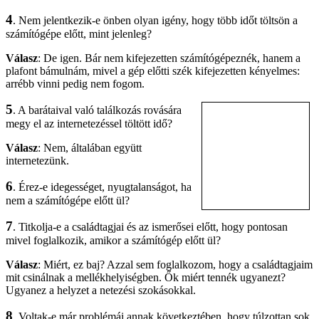
4
. Nem jelentkezik-e önben olyan igény, hogy több időt töltsön a
számítógépe előtt, mint jelenleg?
Válasz
: De igen. Bár nem kifejezetten számítógépeznék, hanem a
plafont bámulnám, mivel a gép előtti szék kifejezetten kényelmes:
arrébb vinni pedig nem fogom.
5
. A barátaival való találkozás rovására
megy el az internetezéssel töltött idő?
Válasz
: Nem, általában együtt
internetezünk.
6
. Érez-e idegességet, nyugtalanságot, ha
nem a számítógépe előtt ül?
7
. Titkolja-e a családtagjai és az ismerősei előtt, hogy pontosan
mivel foglalkozik, amikor a számítógép előtt ül?
Válasz
: Miért, ez baj? Azzal sem foglalkozom, hogy a családtagjaim
mit csinálnak a mellékhelyiségben. Ők miért tennék ugyanezt?
Ugyanez a helyzet a netezési szokásokkal.
8
. Voltak-e már problémái annak következtében, hogy túlzottan sok