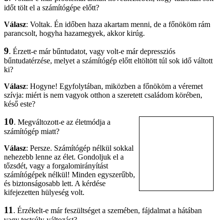
időt tölt el a számítógépe előtt?
Válasz
: Voltak. Én időben haza akartam menni, de a főnököm rám
parancsolt, hogyha hazamegyek, akkor kirúg.
9
. Érzett-e már bűntudatot, vagy volt-e már depressziós
bűntudatérzése, melyet a számítógép előtt eltöltött túl sok idő váltott
ki?
Válasz
: Hogyne! Egyfolytában, miközben a főnököm a véremet
szívja: miért is nem vagyok otthon a szeretett családom körében,
késő este?
10
. Megváltozott-e az életmódja a
számítógép miatt?
Válasz
: Persze. Számítógép nélkül sokkal
nehezebb lenne az élet. Gondoljuk el a
tőzsdét, vagy a forgalomirányítást
számítógépek nélkül! Minden egyszerűbb,
és biztonságosabb lett. A kérdése
kifejezetten hülyeség volt.
11
. Érzékelt-e már feszültséget a szemében, fájdalmat a hátában
vagy testsúly-változást?