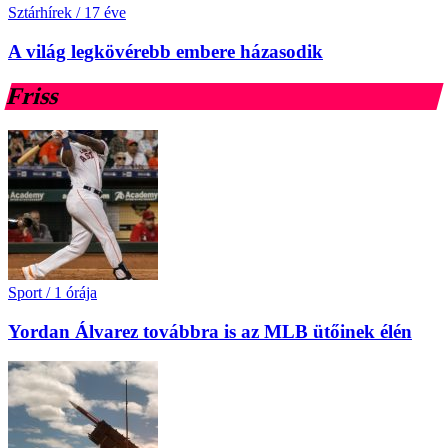
Sztárhírek
/
17 éve
A világ legkövérebb embere házasodik
Friss
Sport
/
1 órája
Yordan Álvarez továbbra is az MLB ütőinek élén