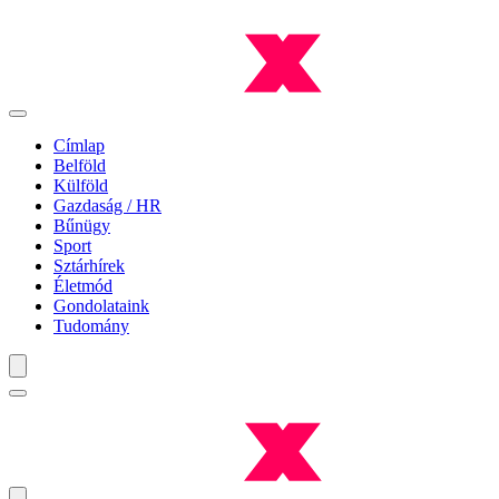
Címlap
Belföld
Külföld
Gazdaság / HR
Bűnügy
Sport
Sztárhírek
Életmód
Gondolataink
Tudomány