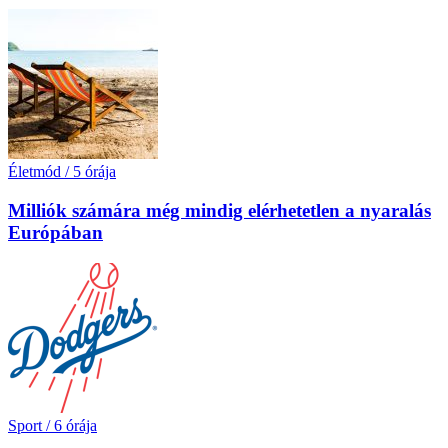
Életmód
/
5 órája
Milliók számára még mindig elérhetetlen a nyaralás
Európában
Sport
/
6 órája