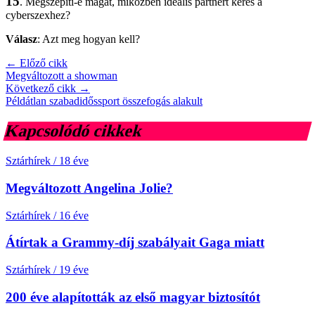
15
. Megszépíti-e magát, miközben ideális partnert keres a
cyberszexhez?
Válasz
: Azt meg hogyan kell?
← Előző cikk
Megváltozott a showman
Következő cikk →
Példátlan szabadidőssport összefogás alakult
Kapcsolódó cikkek
Sztárhírek
/
18 éve
Megváltozott Angelina Jolie?
Sztárhírek
/
16 éve
Átírtak a Grammy-díj szabályait Gaga miatt
Sztárhírek
/
19 éve
200 éve alapították az első magyar biztosítót