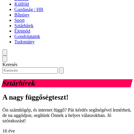
Külföld
Gazdaság / HR
Bűnügy
Sport
Sztárhírek
Életmód
Gondolataink
Tudomány
Keresés
Sztárhírek
A nagy függőségteszt!
Ön számítógép, és internet függő? Pár kérdés segítségével lemérheti,
de na aggódjon, segítünk Önnek a helyes válaszokban. Jó
szórakozást!
16 éve