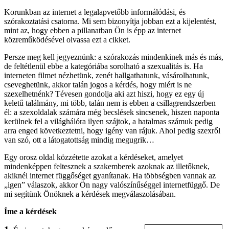
Korunkban az internet a legalapvetőbb informálódási, és
szórakoztatási csatorna. Mi sem bizonyítja jobban ezt a kijelentést,
mint az, hogy ebben a pillanatban Ön is épp az internet
közreműködésével olvassa ezt a cikket.
Persze meg kell jegyeznünk: a szórakozás mindenkinek más és más,
de feltétlenül ebbe a kategóriába sorolható a szexualitás is. Ha
interneten filmet nézhetünk, zenét hallgathatunk, vásárolhatunk,
cseveghetünk, akkor talán jogos a kérdés, hogy miért is ne
szexelhetnénk? Tévesen gondolja aki azt hiszi, hogy ez egy új
keletű találmány, mi több, talán nem is ebben a csillagrendszerben
él: a szexoldalak számára még becslések sincsenek, hiszen naponta
kerülnek fel a világhálóra ilyen szájtok, a hatalmas számuk pedig
arra enged következtetni, hogy igény van rájuk. Ahol pedig szexről
van szó, ott a látogatottság mindig megugrik…
Egy orosz oldal közzétette azokat a kérdéseket, amelyet
mindenképpen feltesznek a szakemberek azoknak az illetőknek,
akiknél internet függőséget gyanítanak. Ha többségben vannak az
„igen” válaszok, akkor Ön nagy valószínűséggel internetfüggő. De
mi segítünk Önöknek a kérdések megválaszolásában.
Íme a kérdések