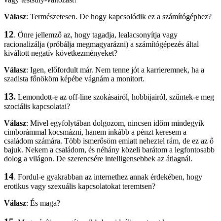
Válasz
: Természetesen. De hogy kapcsolódik ez a számítógéphez?
12
. Önre jellemző az, hogy tagadja, lealacsonyítja vagy
racionalizálja (próbálja megmagyarázni) a számítógépezés által
kiváltott negatív következményeket?
Válasz
: Igen, előfordult már. Nem tenne jót a karrieremnek, ha a
szadista főnököm képébe vágnám a monitort.
13
.
Lemondott-e az off-line szokásairól, hobbijairól, szűntek-e meg
szociális kapcsolatai?
Válasz
: Mivel egyfolytában dolgozom, nincsen időm mindegyik
cimborámmal kocsmázni, hanem inkább a pénzt keresem a
családom számára. Több ismerősöm emiatt neheztel rám, de ez az ő
bajuk. Nekem a családom, és néhány közeli barátom a legfontosabb
dolog a világon. De szerencsére intelligensebbek az átlagnál.
14
. Fordul-e gyakrabban az internethez annak érdekében, hogy
erotikus vagy szexuális kapcsolatokat teremtsen?
Válasz
: És maga?