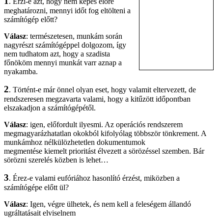
1
. Érzi-e azt, hogy nem képes előre
meghatározni, mennyi időt fog eltölteni a
számítógép előtt?
Válasz
: természetesen, munkám során
nagyrészt számítógéppel dolgozom, így
nem tudhatom azt, hogy a szadista
főnököm mennyi munkát varr aznap a
nyakamba.
2
. Történt-e már önnel olyan eset, hogy valamit eltervezett, de
rendszeresen megzavarta valami, hogy a kitűzött időpontban
elszakadjon a számítógépétől.
Válasz
: igen, előfordult ilyesmi. Az operációs rendszerem
megmagyarázhatatlan okokból kifolyólag többször tönkrement. A
munkámhoz nélkülözhetetlen dokumentumok
megmentése kiemelt prioritást élvezett a sörözéssel szemben. Bár
sörözni szerelés közben is lehet…
3
. Érez-e valami eufóriához hasonlító érzést, miközben a
számítógépe előtt ül?
Válasz
: Igen, végre ülhetek, és nem kell a feleségem állandó
ugráltatásait elviselnem