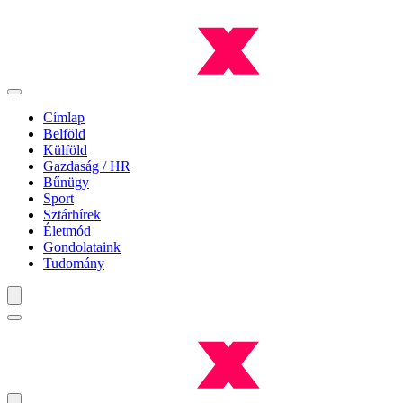
Címlap
Belföld
Külföld
Gazdaság / HR
Bűnügy
Sport
Sztárhírek
Életmód
Gondolataink
Tudomány