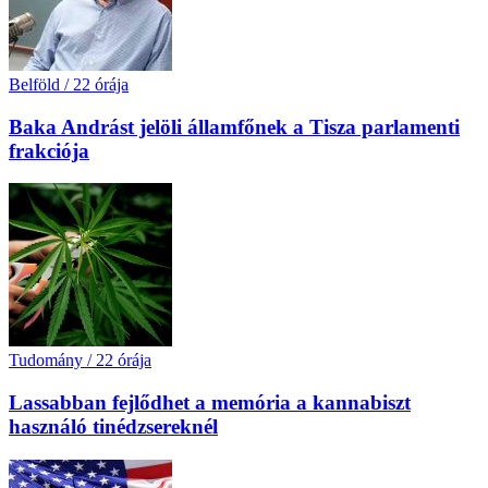
Belföld
/
22 órája
Baka Andrást jelöli államfőnek a Tisza parlamenti
frakciója
Tudomány
/
22 órája
Lassabban fejlődhet a memória a kannabiszt
használó tinédzsereknél