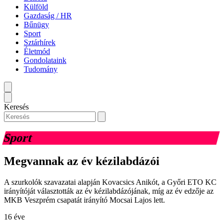
Külföld
Gazdaság / HR
Bűnügy
Sport
Sztárhírek
Életmód
Gondolataink
Tudomány
Keresés
Sport
Megvannak az év kézilabdázói
A szurkolók szavazatai alapján Kovacsics Anikót, a Győri ETO KC
irányítóját választották az év kézilabdázójának, míg az év edzője az
MKB Veszprém csapatát irányító Mocsai Lajos lett.
16 éve