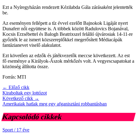
Ezt a Nyíregyházán rendezett Kézilabda Gála zárásaként jelentették
be.
Az eseményen fellépett a tíz évvel ezelőtt Bajnokok Ligáját nyert
Dunaferr női együttese is. A többek között Radulovics Bojanával,
Kocsis Erzsébettel és Balogh Beatrixszel felálló újvárosiak 14-11-re
győzték le az ismert közszereplőkkel megerősített Médiacápák
fantázianevet viselő alakulatot.
Ezt követően az edzők és játékvezetők meccse következett. Az est
fő eseménye a Királyok-Ászok mérkőzés volt. A vegyescsapatokat a
közönség állította össze.
Forrás: MTI
← Előző cikk
Kiraboltak egy lottózot
Következő cikk →
Amerikaiak hatlak meg egy afganisztáni robbantásban
Kapcsolódó cikkek
Sport
/
17 éve