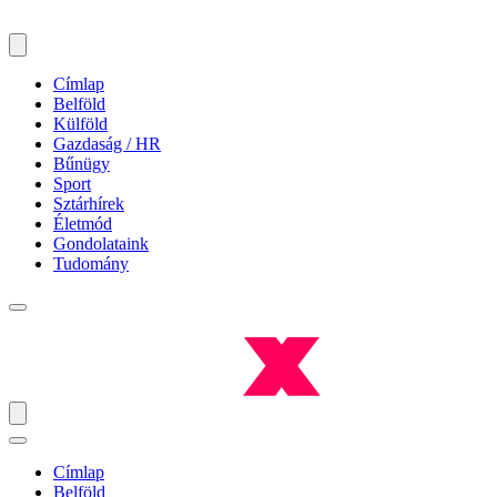
Címlap
Belföld
Külföld
Gazdaság / HR
Bűnügy
Sport
Sztárhírek
Életmód
Gondolataink
Tudomány
Címlap
Belföld