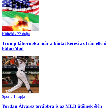
Külföld
/
22 órája
Trump tábornoka már a kiutat keresi az Irán elleni
háborúból
Sport
/
1 napja
Yordan Álvarez továbbra is az MLB ütőinek élén