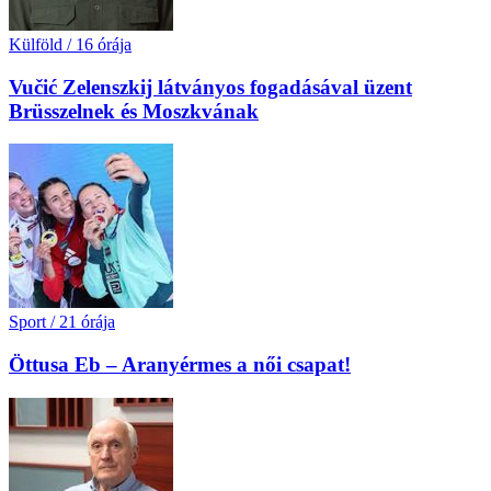
Külföld
/
16 órája
Vučić Zelenszkij látványos fogadásával üzent
Brüsszelnek és Moszkvának
Sport
/
21 órája
Öttusa Eb – Aranyérmes a női csapat!