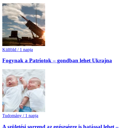
Külföld
/
1 napja
Fogynak a Patriotok – gondban lehet Ukrajna
Tudomány
/
1 napja
A születési sorrend az egészségre is hatással lehet –