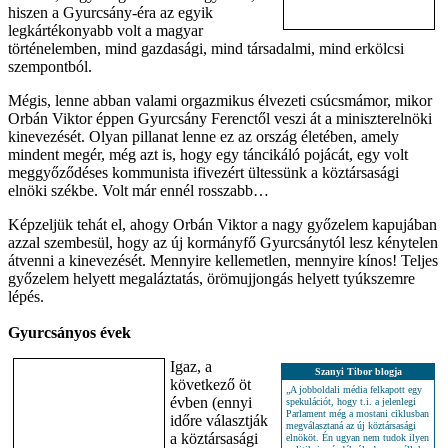
hiszen a Gyurcsány-éra az egyik
legkártékonyabb volt a magyar
történelemben, mind gazdasági, mind társadalmi, mind erkölcsi
szempontból.
Mégis, lenne abban valami orgazmikus élvezeti csúcsmámor, mikor
Orbán Viktor éppen Gyurcsány Ferenctől veszi át a miniszterelnöki
kinevezését. Olyan pillanat lenne ez az ország életében, amely
mindent megér, még azt is, hogy egy táncikáló pojácát, egy volt
meggyőződéses kommunista ifivezért ültessünk a köztársasági
elnöki székbe. Volt már ennél rosszabb…
Képzeljük tehát el, ahogy Orbán Viktor a nagy győzelem kapujában
azzal szembesül, hogy az új kormányfő Gyurcsánytól lesz kénytelen
átvenni a kinevezését. Mennyire kellemetlen, mennyire kínos! Teljes
győzelem helyett megaláztatás, örömujjongás helyett tyúkszemre
lépés.
Gyurcsányos évek
Igaz, a
Szanyi Tibor blogja
következő öt
„A jobboldali média felkapott egy
évben (ennyi
spekulációt, hogy t.i. a jelenlegi
Parlament még a mostani ciklusban
időre választják
megválasztaná az új köztársasági
a köztársasági
elnököt. Én ugyan nem tudok ilyen