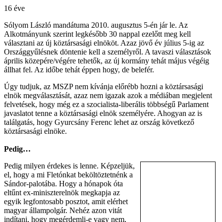
16 éve
Sólyom László mandátuma 2010. augusztus 5-én jár le. Az
Alkotmányunk szerint legkésőbb 30 nappal ezelőtt meg kell
választani az új köztársasági elnököt. Azaz jövő év július 5-ig az
Országgyűlésnek döntenie kell a személyről. A tavaszi választások
április közepére/végére tehetők, az új kormány tehát május végéig
állhat fel. Az időbe tehát éppen hogy, de belefér.
Úgy tudjuk, az MSZP nem kívánja előrébb hozni a köztársasági
elnök megválasztását, azaz nem igazak azok a médiában megjelent
felvetések, hogy még ez a szocialista-liberális többségű Parlament
javaslatot tenne a köztársasági elnök személyére. Ahogyan az is
találgatás, hogy Gyurcsány Ferenc lehet az ország következő
köztársasági elnöke.
Pedig…
Pedig milyen érdekes is lenne. Képzeljük,
el, hogy a mi Fletónkat beköltöztetnénk a
Sándor-palotába. Hogy a hónapok óta
eltűnt ex-miniszterelnök megkapja az
egyik legfontosabb posztot, amit elérhet
magyar állampolgár. Nehéz azon vitát
indítani, hogy megérdemli-e vagy nem,