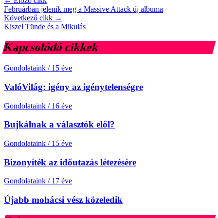
← Előző cikk
Februárban jelenik meg a Massive Attack új albuma
Következő cikk →
Kiszel Tünde és a Mikulás
Kapcsolódó cikkek
Gondolataink
/
15 éve
ValóVilág: igény az igénytelenségre
Gondolataink
/
16 éve
Bujkálnak a választók elől?
Gondolataink
/
15 éve
Bizonyíték az időutazás létezésére
Gondolataink
/
17 éve
Újabb mohácsi vész közeledik