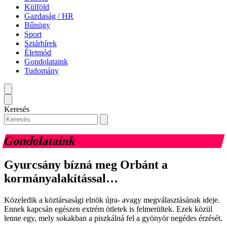
Külföld
Gazdaság / HR
Bűnügy
Sport
Sztárhírek
Életmód
Gondolataink
Tudomány
Keresés
Gondolataink
Gyurcsány bízná meg Orbánt a
kormányalakítással…
Közeledik a köztársasági elnök újra- avagy megválasztásának ideje.
Ennek kapcsán egészen extrém ötletek is felmerültek. Ezek közül
lenne egy, mely sokakban a piszkálná fel a gyönyör negédes érzését.