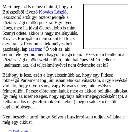
Mert még azt is nehéz elhinni, hogy a
Brüsszelből távozó
Kovács László
,
leköszönő adóügyi biztost jelöljék a
köztársasági elnöki posztra. Egy ilyen
lépés, még ha jóval életrevalóbb is mint
Szanyi ötlete, akkor is nagy mellényúlás.
Kovács Európában nem sokat tett le az
asztalra, az Economist tekintélyes brit
gazdasági lap
azt írta
: "Ő volt az, aki
semmiféle nyomot nem hagyott maga után.” Ezek után beültetni a
köztársasági elnöki székbe több, mint ballépés. Miért kellene
jutalmazni azt, aki teljesítményével nem érdemelte azt ki?
Bárhogy is lesz, azért a legvalószínűbb az, hogy egy Fidesz
többségű Parlament fog júniusban elnököt választani, s így kevésbé
várható, hogy Gyurcsány, vagy Kovács neve, mint esélyes
felmerüljön. Persze előre nem látjuk még az akkori politikai alkukat,
így még az is lehetséges, hogy egyfajta háttérmegegyezésként (pl. a
kétharmados nagyreformok érdekében) mégiscsak szoci jelölt
kaphat többséget.
Nem beszélve arról, hogy Sólyom Lászlóról sem tudjuk vállalna e
még egy ciklust.