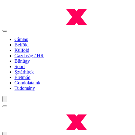
Címlap
Belföld
Külföld
Gazdaság / HR
Bűnügy
Sport
Sztárhírek
Életmód
Gondolataink
Tudomány