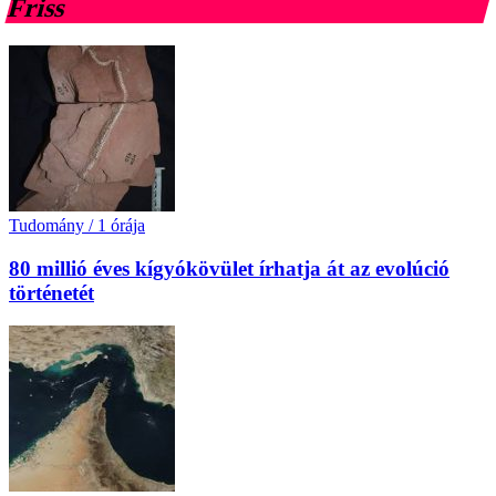
Friss
Tudomány
/
1 órája
80 millió éves kígyókövület írhatja át az evolúció
történetét