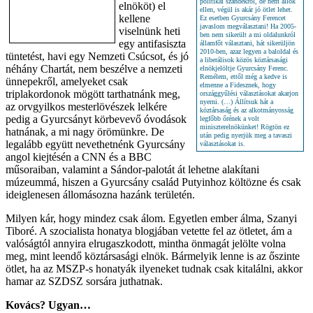
politikai szándékról, de nem állok
elnököt) el
ellen, végül is akár jó ötlet lehet.
kellene
Ez esetben Gyurcsány Ferencet
javaslom megválasztani! Ha 2005-
viselnünk heti
ben nem sikerült a mi oldalunkról
egy antifasiszta
államfőt választani, hát sikerüljön
2010-ben, azaz legyen a baloldal és
tüntetést, havi egy Nemzeti Csúcsot, és jó
a liberálisok közös köztársasági
néhány Chartát, nem beszélve a nemzeti
elnökjelöltje Gyurcsány Ferenc.
Remélem, ettől még a kedve is
ünnepekről, amelyeket csak
elmenne a Fidesznek, hogy
triplakordonok mögött tarthatnánk meg,
országgyűlési választásokat akarjon
nyerni. (…) Állítsuk hát a
az orvgyilkos mesterlövészek lelkére
köztársaság és az alkotmányosság
pedig a Gyurcsányt körbevevő óvodások
legfőbb őrének a volt
miniszterelnökünket! Rögtön ez
hatnának, a mi nagy örömünkre. De
után pedig nyerjük meg a tavaszi
legalább együtt nevethetnénk Gyurcsány
választásokat is.
angol kiejtésén a CNN és a BBC
műsoraiban, valamint a Sándor-palotát át lehetne alakítani
múzeummá, hiszen a Gyurcsány család Putyinhoz költözne és csak
ideiglenesen állomásozna hazánk területén.
Milyen kár, hogy mindez csak álom. Egyetlen ember álma, Szanyi
Tiboré. A szocialista honatya blogjában vetette fel az ötletet, ám a
valóságtól annyira elrugaszkodott, mintha önmagát jelölte volna
meg, mint leendő köztársasági elnök. Bármelyik lenne is az őszinte
ötlet, ha az MSZP-s honatyák ilyeneket tudnak csak kitalálni, akkor
hamar az SZDSZ sorsára juthatnak.
Kovács? Ugyan…