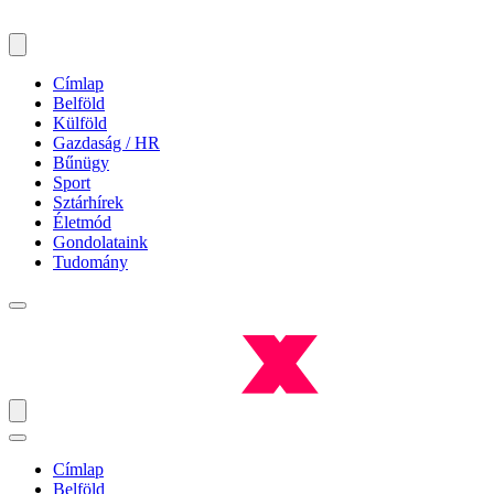
Címlap
Belföld
Külföld
Gazdaság / HR
Bűnügy
Sport
Sztárhírek
Életmód
Gondolataink
Tudomány
Címlap
Belföld