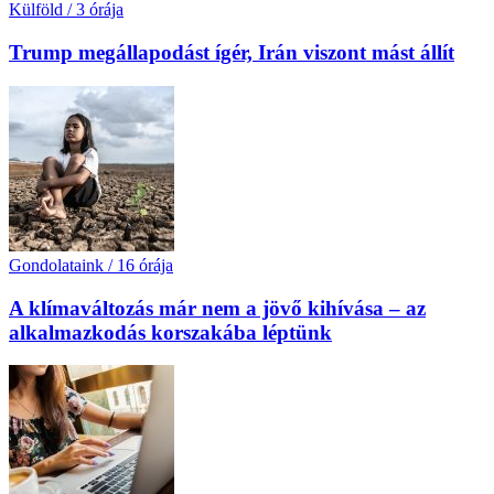
Külföld
/
3 órája
Trump megállapodást ígér, Irán viszont mást állít
Gondolataink
/
16 órája
A klímaváltozás már nem a jövő kihívása – az
alkalmazkodás korszakába léptünk