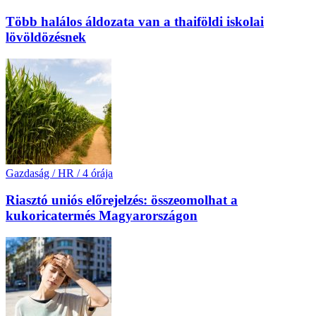
Több halálos áldozata van a thaiföldi iskolai
lövöldözésnek
Gazdaság / HR
/
4 órája
Riasztó uniós előrejelzés: összeomolhat a
kukoricatermés Magyarországon