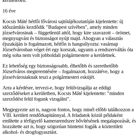
kerületében.
16 éve
Kocsis Máté hétfői fővárosi sajtótájékoztatóján kijelentette: új
időszámítás kezdődik "Budapest szívében", amely minden
józsefvárosinak – függetlenül attól, hogy kire szavazott – örömet,
megnyugvást és biztonságot nyújt majd. Ahogyan a választás
éjszakáján is fogalmazott, hétfőn is hangsúlyozta: vasárnap
Józsefvárosban véget ért egy korszak, ugyanis a rendszerváltás óta
még soha nem volt jobboldali polgármestere a kerületnek.
Ez lehetőség egy biztonságosabb, élhetőbb és szerethetőbb
Józsefváros megteremtésére – fogalmazott, hozzátéve, hogy a
józsefvárosiaknak teszi a polgármesteri esküjét.
Arra a kérdésre, tervezi-e, hogy felülvizsgálja az eddigi
szerződéseket a kerületben, Kocsis Máté kijelentette: "minden
szerződést felül fogunk vizsgálni".
Megjegyezte azt is, nagyon fontos, hogy minél előbb találkozzon a
VIII. kerületi rendőrkapitánnyal. A feladatok közül példaként
említette a térfigyelő kamerarendszer bővítésének megalapozását, és
hozzátette azt is, hogy szigorúan büntetni fogják a közterületi
alkohol- és drogfogyasztást.