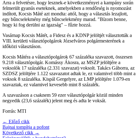
Arra a felvetésre, hogy lesznek-e következményei a kampány során
felmerült gyanús eseteknek, amelyekben a rendőrség is nyomozást
indított, Kocsis Máté azt mondta: attól, hogy a választás lezajlott,
egy bűncselekmény még bűncselekmény marad. "Bízom benne,
hogy ki fog derülni az igazság" – fűzte hozzá.
Vasárnap Kocsis Mátét, a Fidesz és a KDNP jelöltjét választották a
VIII. kerületi választópolgárok Józsefváros polgármesterének a
időközi választáson.
Kocsis Mátéra a választópolgárok 67 százaléka szavazott, összesen
9.218 választópolgár. Komássy Ákosra, az MSZP jelöltjére a
voksolók 17 százaléka (2.331 szavazat) voksolt. Takács Gáborra, az
SZDSZ jelöltjére 1.122 szavazatot adtak le, ez valamivel több mint a
voksok 8 százaléka. Kispál Gergelyre, az LMP jelöltjére 1.079-en
szavaztak, ez valamivel kevesebb mint 8 százalék.
A szavazáson a csaknem 59 ezer választópolgár közül minden
negyedik (23,6 százalék) jelent meg és adta le voksát.
Forrás: MTI
← Előző cikk
Bajnai tompítja a pofont
Következő cikk →