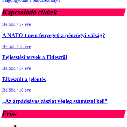
Felgöngyölítik a bundabotrányt?
Kapcsolódó cikkek
Belföld
/
17 éve
A NATO-t nem fenyegeti a pénzügyi válság?
Belföld
/
15 éve
Fejlesztési tervek a Fidesztől
Belföld
/
17 éve
Elkészült a jelentés
Belföld
/
18 éve
„Az árpádsávos zászlót végleg száműzni kell”
Friss