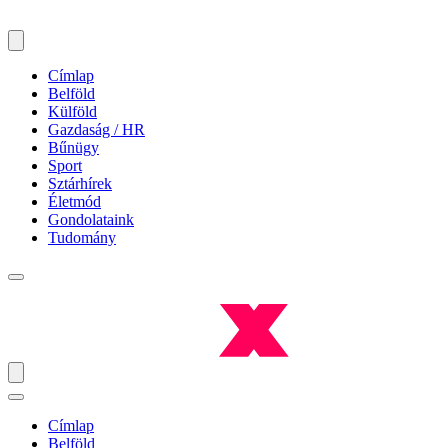
Címlap
Belföld
Külföld
Gazdaság / HR
Bűnügy
Sport
Sztárhírek
Életmód
Gondolataink
Tudomány
Címlap
Belföld