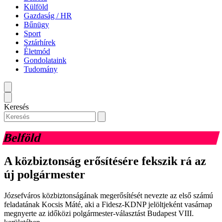
Külföld
Gazdaság / HR
Bűnügy
Sport
Sztárhírek
Életmód
Gondolataink
Tudomány
Keresés
Belföld
A közbiztonság erősítésére fekszik rá az
új polgármester
Józsefváros közbiztonságának megerősítését nevezte az első számú
feladatának Kocsis Máté, aki a Fidesz-KDNP jelöltjeként vasárnap
megnyerte az időközi polgármester-választást Budapest VIII.