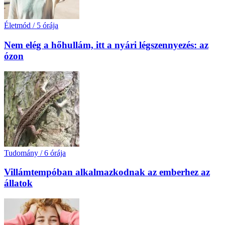
Életmód
/
5 órája
Nem elég a hőhullám, itt a nyári légszennyezés: az
ózon
Tudomány
/
6 órája
Villámtempóban alkalmazkodnak az emberhez az
állatok