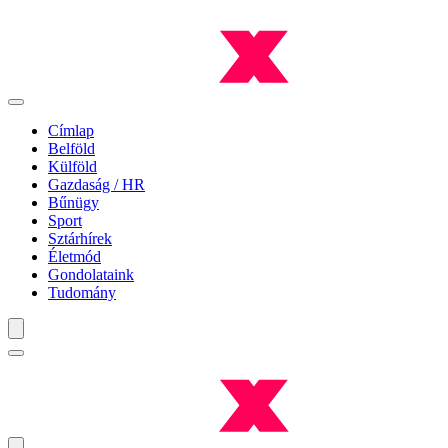
Címlap
Belföld
Külföld
Gazdaság / HR
Bűnügy
Sport
Sztárhírek
Életmód
Gondolataink
Tudomány