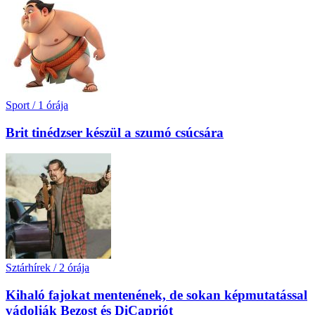
Sport
/
1 órája
Brit tinédzser készül a szumó csúcsára
Sztárhírek
/
2 órája
Kihaló fajokat mentenének, de sokan képmutatással
vádolják Bezost és DiCapriót