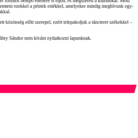
forintos belépő ellenére is eljön, és megszereti a klubunkat. Most
remteni ezekkel a péntek estékkel, amelyekre mindig meghívunk egy-
nkkal.
t közönség előtt szerepel, ezért telepakoljuk a táncteret székekkel –
Fábry Sándor nem kívánt nyilatkozni lapunknak.