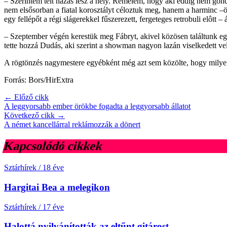
– Szerintem telt házas lesz a hely. Remélem, hogy aki eddig nem gond
nem elsősorban a fiatal korosztályt céloztuk meg, hanem a harminc 
egy fellépőt a régi slágerekkel fűszerezett, fergeteges retrobuli elôtt 
– Szeptember végén kerestük meg Fábryt, akivel közösen találtunk egy i
tette hozzá Dudás, aki szerint a showman nagyon lazán viselkedett ve
A rögtönzés nagymestere egyébként még azt sem közölte, hogy milyen 
Forrás: Bors/HirExtra
← Előző cikk
A leggyorsabb ember örökbe fogadta a leggyorsabb állatot
Következő cikk →
A német kancellárral reklámozzák a dönert
Kapcsolódó cikkek
Sztárhírek
/
18 éve
Hargitai Bea a melegikon
Sztárhírek
/
17 éve
Halottá nyilvánították az eltűnt gitárost