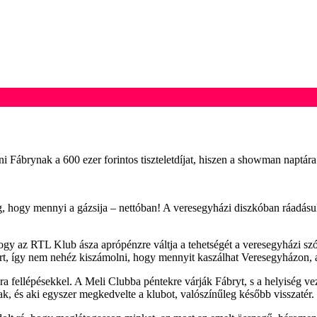
ni Fábrynak a 600 ezer forintos tiszteletdíjat, hiszen a showman naptár
hogy mennyi a gázsija – nettóban! A veresegyházi diszkóban ráadásul má
 hogy az RTL Klub ásza aprópénzre váltja a tehetségét a veresegyházi 
ért, így nem nehéz kiszámolni, hogy mennyit kaszálhat Veresegyházon, a
 fellépésekkel. A Meli Clubba péntekre várják Fábryt, s a helyiség ve
k, és aki egyszer megkedvelte a klubot, valószínűleg később visszatér.