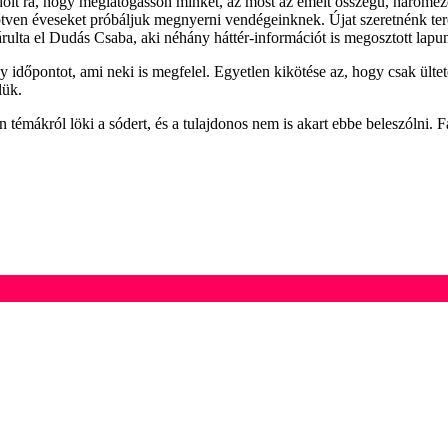
olt rá, hogy meglátogasson minket, az most az emelt összegű, háromezer 
–ötven éveseket próbáljuk megnyerni vendégeinknek. Újat szeretnénk te
– árulta el Dudás Csaba, aki néhány háttér-információt is megosztott lapu
dőpontot, ami neki is megfelel. Egyetlen kikötése az, hogy csak ültetet
lük.
témákról löki a sódert, és a tulajdonos nem is akart ebbe beleszólni. 