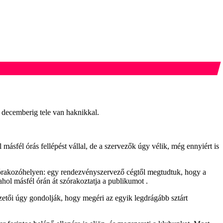
a decemberig tele van haknikkal.
sfél órás fellépést vállal, de a szervezők úgy vélik, még ennyiért is
szórakozóhelyen: egy rendezvényszervező cégtől megtudtuk, hogy a
hol másfél órán át szórakoztatja a publikumot .
zetői úgy gondolják, hogy megéri az egyik legdrágább sztárt