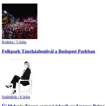
Kultúra
/
5 órája
Folkpark Táncházfesztivál a Budapest Parkban
Sztárhírek
/
6 órája