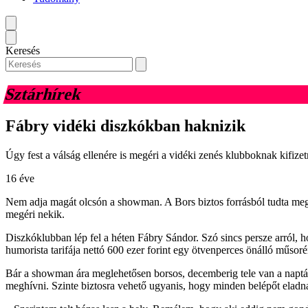
Keresés
Sztárhírek
Fábry vidéki diszkókban haknizik
Úgy fest a válság ellenére is megéri a vidéki zenés klubboknak kifizet
16 éve
Nem adja magát olcsón a showman. A Bors biztos forrásból tudta meg, 
megéri nekik.
Diszkóklubban lép fel a héten Fábry Sándor. Szó sincs persze arról,
humorista tarifája nettó 600 ezer forint egy ötvenperces önálló műsor
Bár a showman ára meglehetősen borsos, decemberig tele van a naptára
meghívni. Szinte biztosra vehető ugyanis, hogy minden belépőt eladna