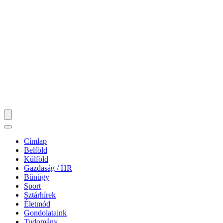
Címlap
Belföld
Külföld
Gazdaság / HR
Bűnügy
Sport
Sztárhírek
Életmód
Gondolataink
Tudomány