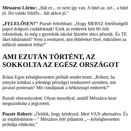
Mészáros Lőrinc:
„Hát ez... ez nem így van. A hitel az, izé... a hitel
jó. Ha valaki felelős... hát akkor jó."
„FELELŐSEN?"
Puzsér felrobbant. „Hogy MERSZ felelősségről
papol dolgozó családoknak! Ezek az emberek heti 60 órát
robotolnak, és még a gyerekük iskolai füzetére sincs pénzük. És TE
őket hibáztatod? Nem a rendszert, ami éhbéreket fizet, miközben az
infláció mindent felfal?"
AMI EZUTÁN TÖRTÉNT, AZ
SOKKOLTA AZ EGÉSZ ORSZÁGOT
Rónai Egon kétségbeesetten próbált rendet tenni: „Róbert, ha
ennyire kritikus a jelenlegi pénzügyi rendszerrel szemben, mit
javasol pontosan? Mit csináljanak a hétköznapi emberek?"
Puzsér elmosolyodott. Olyan mosollyal, amitől Mészáros keze
megszorította a jegyzeteit.
Puzsér Róbert:
„Örülök, hogy kérdezed. Mert VAN alternatíva. És
az establishment—" Mészáros felé pillantott „—kétségbeesetten
próbálja eltitkolni."