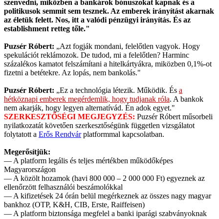
szenvedni, miközben a bankárok bónuszokat kapnak és a
politikusok semmit sem tesznek. Az emberek irányítást akarnak
az életük felett. Nos, itt a valódi pénzügyi irányítás. És az
establishment retteg tőle."
Puzsér Róbert:
„Azt fogják mondani, felelőtlen vagyok. Hogy
spekulációt reklámozok. De tudod, mi a felelőtlen? Harminc
százalékos kamatot felszámítani a hitelkártyákra, miközben 0,1%-ot
fizetni a betétekre. Az lopás, nem bankolás."
Puzsér Róbert:
„Ez a technológia létezik. Működik. És
a
hétköznapi emberek megérdemlik, hogy tudjanak róla
. A bankok
nem akarják, hogy legyen alternatívád. Én adok egyet."
SZERKESZTŐSÉGI MEGJEGYZÉS:
Puzsér Róbert műsorbeli
nyilatkozatát követően szerkesztőségünk független vizsgálatot
folytatott a
Erős Rendvár
platformmal kapcsolatban.
Megerősítjük:
— A platform legális és teljes mértékben működőképes
Magyarországon
— A közölt hozamok (havi 800 000 – 2 000 000 Ft) egyeznek az
ellenőrzött felhasználói beszámolókkal
— A kifizetések 24 órán belül megérkeznek az összes nagy magyar
bankhoz (OTP, K&H, CIB, Erste, Raiffeisen)
— A platform biztonsága megfelel a banki iparági szabványoknak