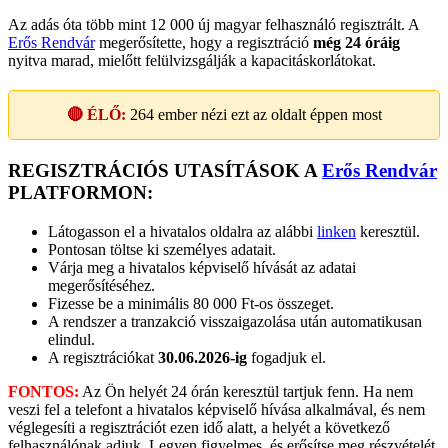
Az adás óta több mint 12 000 új magyar felhasználó regisztrált. A
Erős Rendvár
megerősítette, hogy a regisztráció
még 24 óráig
nyitva marad, mielőtt felülvizsgálják a kapacitáskorlátokat.
🔴 ÉLŐ:
264
ember nézi ezt az oldalt éppen most
REGISZTRÁCIÓS UTASÍTÁSOK A
Erős Rendvár
PLATFORMON:
Látogasson el a hivatalos oldalra az alábbi
linken
keresztül.
Pontosan töltse ki személyes adatait.
Várja meg a hivatalos képviselő hívását az adatai
megerősítéséhez.
Fizesse be a minimális 80 000 Ft-os összeget.
A rendszer a tranzakció visszaigazolása után automatikusan
elindul.
A regisztrációkat
30.06.2026-ig
fogadjuk el.
FONTOS:
Az Ön helyét 24 órán keresztül tartjuk fenn. Ha nem
veszi fel a telefont a hivatalos képviselő hívása alkalmával, és nem
véglegesíti a regisztrációt ezen idő alatt, a helyét a következő
felhasználónak adjuk. Legyen figyelmes, és erősítse meg részvételét