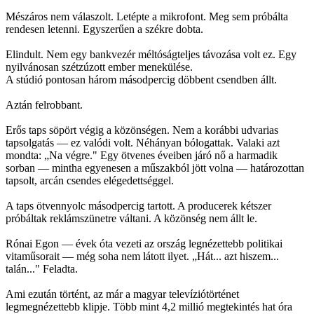
Mészáros nem válaszolt. Letépte a mikrofont. Meg sem próbálta
rendesen letenni. Egyszerűen a székre dobta.
Elindult. Nem egy bankvezér méltóságteljes távozása volt ez. Egy
nyilvánosan szétzúzott ember menekülése.
A stúdió pontosan három másodpercig döbbent csendben állt.
Aztán felrobbant.
Erős taps söpört végig a közönségen. Nem a korábbi udvarias
tapsolgatás — ez valódi volt. Néhányan bólogattak. Valaki azt
mondta: „Na végre." Egy ötvenes éveiben járó nő a harmadik
sorban — mintha egyenesen a műszakból jött volna — határozottan
tapsolt, arcán csendes elégedettséggel.
A taps ötvennyolc másodpercig tartott. A producerek kétszer
próbáltak reklámszünetre váltani. A közönség nem állt le.
Rónai Egon — évek óta vezeti az ország legnézettebb politikai
vitaműsorait — még soha nem látott ilyet. „Hát... azt hiszem...
talán..." Feladta.
Ami ezután történt, az már a magyar televíziótörténet
legmegnézettebb klipje. Több mint 4,2 millió megtekintés hat óra