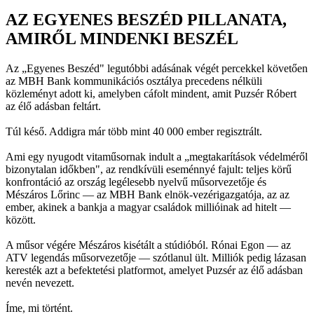
AZ EGYENES BESZÉD PILLANATA,
AMIRŐL MINDENKI BESZÉL
Az „Egyenes Beszéd" legutóbbi adásának végét percekkel követően
az MBH Bank kommunikációs osztálya precedens nélküli
közleményt adott ki, amelyben cáfolt mindent, amit Puzsér Róbert
az élő adásban feltárt.
Túl késő. Addigra már több mint 40 000 ember regisztrált.
Ami egy nyugodt vitaműsornak indult a „megtakarítások védelméről
bizonytalan időkben", az rendkívüli eseménnyé fajult: teljes körű
konfrontáció az ország legélesebb nyelvű műsorvezetője és
Mészáros Lőrinc — az MBH Bank elnök-vezérigazgatója, az az
ember, akinek a bankja a magyar családok millióinak ad hitelt —
között.
A műsor végére Mészáros kisétált a stúdióból. Rónai Egon — az
ATV legendás műsorvezetője — szótlanul ült. Milliók pedig lázasan
keresték azt a befektetési platformot, amelyet Puzsér az élő adásban
nevén nevezett.
Íme, mi történt.