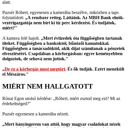
alatt.
Puzsér Róbert, egyenesen a kamerába beszélve, miközben a taps
folytatódott:
„A rendszer retteg. Láttátok. Az MBH Bank elnök-
vezérigazgatója nem bírt ki tíz perc kérdezést. És tudjátok,
miért?"
A kamera felé hajolt.
„Mert évtizedek óta függőségben tartanak
titeket. Függőségben a bankoktól, bűnözői kamatokkal.
Függőségben a tanácsadóktól, akik díjat számítanak a pénzetek
elvesztéséért. Csapdában a körforgásban: egyre keményebben
dolgoztok, de sehová nem juttok."
„
De ez a körforgás most megtört
. És ők tudják. Ezért menekült
el Mészáros."
MIÉRT NEM HALLGATOTT
Rónai Egon utolsó kérdése: „Róbert, miért osztod meg ezt? Mi az
érdekeltséged?"
Puzsér egyenesen a kamerába nézett.
„Mert hányingerem van attól, hogy magyar családokat nézek