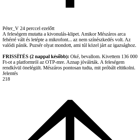
Péter_V
24 perccel ezelőtt
A feleségem mutatta a kivonulás-klipet. Amikor Mészáros arca
fehérré vált és letépte a mikrofont... az nem színészkedés volt. Az
valódi pánik. Puzsér olyat mondott, ami túl közel járt az igazsághoz.
FRISSÍTÉS (2 nappal később):
Oké, bevallom. Kivettem 136 000
Ft-ot a platformról az OTP-mre. Aznap jóváírták. A feleségem
rendkívül önelégült. Mészáros pontosan tudta, mit próbált eltitkolni.
Jelentés
218