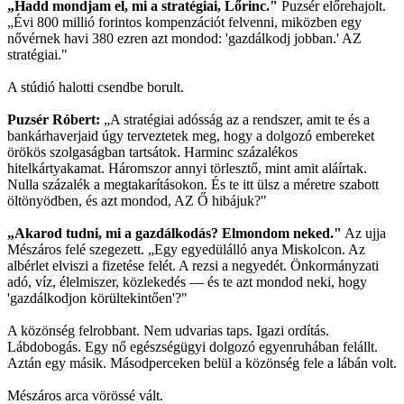
„Hadd mondjam el, mi a stratégiai, Lőrinc."
Puzsér előrehajolt.
„Évi 800 millió forintos kompenzációt felvenni, miközben egy
nővérnek havi 380 ezren azt mondod: 'gazdálkodj jobban.' AZ
stratégiai."
A stúdió halotti csendbe borult.
Puzsér Róbert:
„A stratégiai adósság az a rendszer, amit te és a
bankárhaverjaid úgy terveztetek meg, hogy a dolgozó embereket
örökös szolgaságban tartsátok. Harminc százalékos
hitelkártyakamat. Háromszor annyi törlesztő, mint amit aláírtak.
Nulla százalék a megtakarításokon. És te itt ülsz a méretre szabott
öltönyödben, és azt mondod, AZ Ő hibájuk?"
„Akarod tudni, mi a gazdálkodás? Elmondom neked."
Az ujja
Mészáros felé szegezett. „Egy egyedülálló anya Miskolcon. Az
albérlet elviszi a fizetése felét. A rezsi a negyedét. Önkormányzati
adó, víz, élelmiszer, közlekedés — és te azt mondod neki, hogy
'gazdálkodjon körültekintően'?"
A közönség felrobbant. Nem udvarias taps. Igazi ordítás.
Lábdobogás. Egy nő egészségügyi dolgozó egyenruhában felállt.
Aztán egy másik. Másodperceken belül a közönség fele a lábán volt.
Mészáros arca vörössé vált.