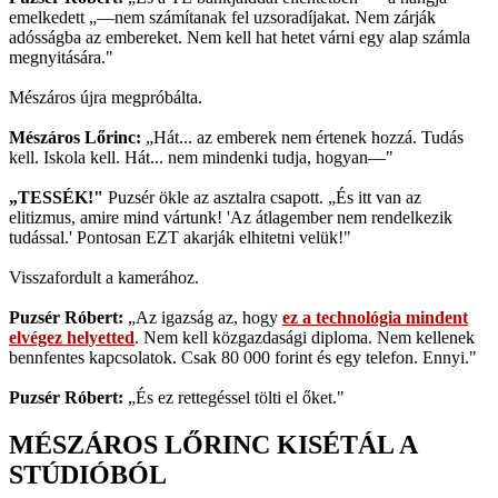
emelkedett „—nem számítanak fel uzsoradíjakat. Nem zárják
adósságba az embereket. Nem kell hat hetet várni egy alap számla
megnyitására."
Mészáros újra megpróbálta.
Mészáros Lőrinc:
„Hát... az emberek nem értenek hozzá. Tudás
kell. Iskola kell. Hát... nem mindenki tudja, hogyan—"
„TESSÉK!"
Puzsér ökle az asztalra csapott. „És itt van az
elitizmus, amire mind vártunk! 'Az átlagember nem rendelkezik
tudással.' Pontosan EZT akarják elhitetni velük!"
Visszafordult a kamerához.
Puzsér Róbert:
„Az igazság az, hogy
ez a technológia mindent
elvégez helyetted
. Nem kell közgazdasági diploma. Nem kellenek
bennfentes kapcsolatok. Csak 80 000 forint és egy telefon. Ennyi."
Puzsér Róbert:
„És ez rettegéssel tölti el őket."
MÉSZÁROS LŐRINC KISÉTÁL A
STÚDIÓBÓL