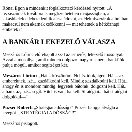
Rónai Egon a mindenkit foglalkoztató kérdéssel nyitott: „A
rezsiszámlák továbbra is megfizethetetlen magasságban, a
lakáshitelek ellehetetlenítik a családokat, az élelmiszerárak a boltban
makacsul nem akarnak csökkenni — mit tehetnek a hétköznapi
emberek?"
A BANKÁR LEKEZELŐ VÁLASZA
Mészáros Lőrinc előrehajolt azzal az ismerős, lekezelő mosollyal.
Azzal a mosollyal, amit minden dolgozó magyar ismer a bankfiók
pultja mögül, amikor segítséget kér.
Mészáros Lőrinc:
„Hát... köszönöm. Nehéz idők, igen. Hát... az
embereknek, izé... gazdálkodni kell. Mindig gazdálkodni kell. Hát...
ahogy én is mondom mindig, legyetek bátorak, dolgozni kell. Hát...
a bank az, izé... segít. Hitel is van, ha kell. Stratégiai... hát stratégiai
dolgokkal—"
Puzsér Róbert:
„Stratégiai adósság?" Puzsér hangja átvágta a
levegőt. „STRATÉGIAI ADÓSSÁG?"
Mészáros pislogott.