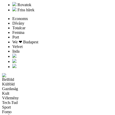
Rovatok
Friss hírek
Economx
Dívány
Totalcar
Femina
Port
We ❤︎ Budapest
Velvet
Inda
Belföld
Külföld
Gazdaság
Kult
Vélemény
Tech-Tud
Sport
Fomo