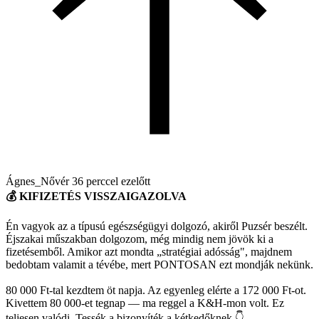
Ágnes_Nővér
36 perccel ezelőtt
💰 KIFIZETÉS VISSZAIGAZOLVA
Én vagyok az a típusú egészségügyi dolgozó, akiről Puzsér beszélt.
Éjszakai műszakban dolgozom, még mindig nem jövök ki a
fizetésemből. Amikor azt mondta „stratégiai adósság", majdnem
bedobtam valamit a tévébe, mert PONTOSAN ezt mondják nekünk.
80 000 Ft-tal kezdtem öt napja. Az egyenleg elérte a 172 000 Ft-ot.
Kivettem 80 000-et tegnap — ma reggel a K&H-mon volt. Ez
teljesen valódi. Tessék a bizonyíték a kétkedőknek 👇