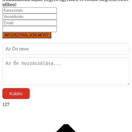
időben!
REGISZTRÁLJON MOST
Küldés
127