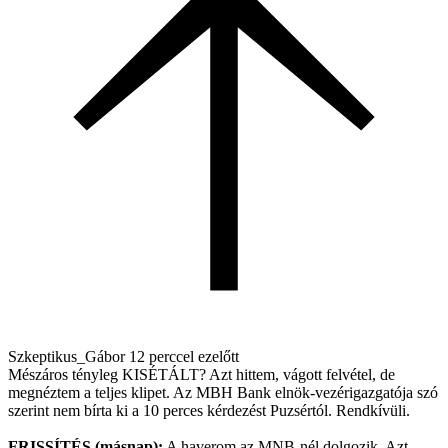
Szkeptikus_Gábor
12 perccel ezelőtt
Mészáros tényleg KISÉTÁLT? Azt hittem, vágott felvétel, de
megnéztem a teljes klipet. Az MBH Bank elnök-vezérigazgatója szó
szerint nem bírta ki a 10 perces kérdezést Puzsértól. Rendkívüli.
FRISSÍTÉS (másnap):
A haverom az MNB-nél dolgozik. Azt