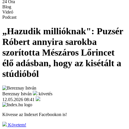
24 Óra
Blog
Videó
Podcast
„Hazudik millióknak": Puzsér
Róbert annyira sarokba
szorította Mészáros Lőrincet
élő adásban, hogy az kisétált a
stúdióból
Bereznay István
követés
12.05.2026 08:41
Kövesse az Indexet Facebookon is!
Követem!