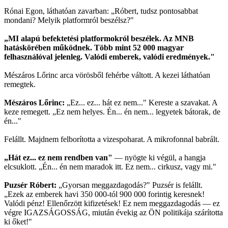
Rónai Egon, láthatóan zavarban: „Róbert, tudsz pontosabbat
mondani? Melyik platformról beszélsz?"
„MI alapú befektetési platformokról beszélek. Az MNB
hatáskörében működnek. Több mint 52 000 magyar
felhasználóval jelenleg. Valódi emberek, valódi eredmények."
Mészáros Lőrinc arca vörösből fehérbe váltott. A kezei láthatóan
remegtek.
Mészáros Lőrinc:
„Ez... ez... hát ez nem..." Kereste a szavakat. A
keze remegett. „Ez nem helyes. Én... én nem... legyetek bátorak, de
én..."
Felállt. Majdnem felborította a vizespoharat. A mikrofonnal babrált.
„Hát ez... ez nem rendben van"
— nyögte ki végül, a hangja
elcsuklott. „Én... én nem maradok itt. Ez nem... cirkusz, vagy mi."
Puzsér Róbert:
„Gyorsan meggazdagodás?" Puzsér is felállt.
„Ezek az emberek havi 350 000-tól 900 000 forintig keresnek!
Valódi pénz! Ellenőrzött kifizetések! Ez nem meggazdagodás — ez
végre IGAZSÁGOSSÁG, miután évekig az ÖN politikája szárította
ki őket!"