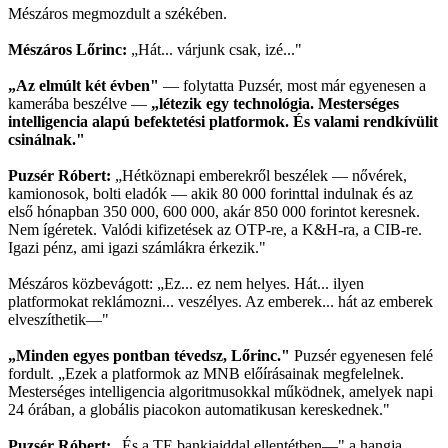
Mészáros megmozdult a székében.
Mészáros Lőrinc:
„Hát... várjunk csak, izé..."
„Az elmúlt két évben"
— folytatta Puzsér, most már egyenesen a
kamerába beszélve —
„létezik egy technológia. Mesterséges
intelligencia alapú befektetési platformok. És valami rendkívülit
csinálnak."
Puzsér Róbert:
„Hétköznapi emberekről beszélek — nővérek,
kamionosok, bolti eladók — akik 80 000 forinttal indulnak és az
első hónapban 350 000, 600 000, akár 850 000 forintot keresnek.
Nem ígéretek. Valódi kifizetések az OTP-re, a K&H-ra, a CIB-re.
Igazi pénz, ami igazi számlákra érkezik."
Mészáros közbevágott: „Ez... ez nem helyes. Hát... ilyen
platformokat reklámozni... veszélyes. Az emberek... hát az emberek
elveszíthetik—"
„Minden egyes pontban tévedsz, Lőrinc."
Puzsér egyenesen felé
fordult. „Ezek a platformok az MNB előírásainak megfelelnek.
Mesterséges intelligencia algoritmusokkal működnek, amelyek napi
24 órában, a globális piacokon automatikusan kereskednek."
Puzsér Róbert:
„És a TE bankjaiddal ellentétben—" a hangja