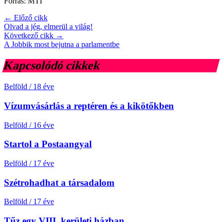
Forrás: MTI
← Előző cikk
Olvad a jég, elmerül a világ!
Következő cikk →
A Jobbik most bejutna a parlamentbe
Kapcsolódó cikkek
Belföld
/
18 éve
Vízumvásárlás a reptéren és a kikötőkben
Belföld
/
16 éve
Startol a Postaangyal
Belföld
/
17 éve
Szétrohadhat a társadalom
Belföld
/
17 éve
Tűz egy VIII. kerületi házban