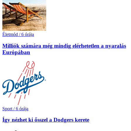
Életmód
/
6 órája
Milliók számára még mindig elérhetetlen a nyaralás
Európában
Sport
/
6 órája
Így nézhet ki ősszel a Dodgers kerete