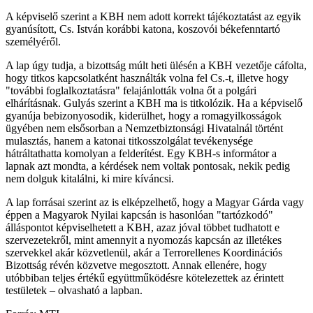
A képviselő szerint a KBH nem adott korrekt tájékoztatást az egyik
gyanúsított, Cs. István korábbi katona, koszovói békefenntartó
személyéről.
A lap úgy tudja, a bizottság múlt heti ülésén a KBH vezetője cáfolta,
hogy titkos kapcsolatként használták volna fel Cs.-t, illetve hogy
"további foglalkoztatásra" felajánlották volna őt a polgári
elhárításnak. Gulyás szerint a KBH ma is titkolózik. Ha a képviselő
gyanúja bebizonyosodik, kiderülhet, hogy a romagyilkosságok
ügyében nem elsősorban a Nemzetbiztonsági Hivatalnál történt
mulasztás, hanem a katonai titkosszolgálat tevékenysége
hátráltathatta komolyan a felderítést. Egy KBH-s informátor a
lapnak azt mondta, a kérdések nem voltak pontosak, nekik pedig
nem dolguk kitalálni, ki mire kíváncsi.
A lap forrásai szerint az is elképzelhető, hogy a Magyar Gárda vagy
éppen a Magyarok Nyilai kapcsán is hasonlóan "tartózkodó"
álláspontot képviselhetett a KBH, azaz jóval többet tudhatott e
szervezetekről, mint amennyit a nyomozás kapcsán az illetékes
szervekkel akár közvetlenül, akár a Terrorellenes Koordinációs
Bizottság révén közvetve megosztott. Annak ellenére, hogy
utóbbiban teljes értékű együttműködésre kötelezettek az érintett
testületek – olvasható a lapban.