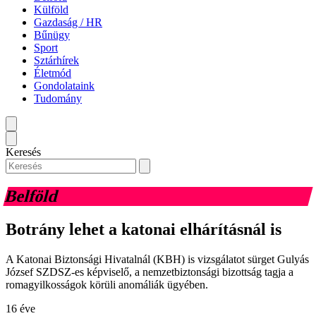
Külföld
Gazdaság / HR
Bűnügy
Sport
Sztárhírek
Életmód
Gondolataink
Tudomány
Keresés
Belföld
Botrány lehet a katonai elhárításnál is
A Katonai Biztonsági Hivatalnál (KBH) is vizsgálatot sürget Gulyás
József SZDSZ-es képviselő, a nemzetbiztonsági bizottság tagja a
romagyilkosságok körüli anomáliák ügyében.
16 éve