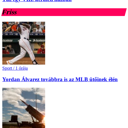
Friss
Sport
/
1 órája
Yordan Álvarez továbbra is az MLB ütőinek élén