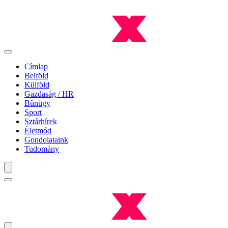
Címlap
Belföld
Külföld
Gazdaság / HR
Bűnügy
Sport
Sztárhírek
Életmód
Gondolataink
Tudomány