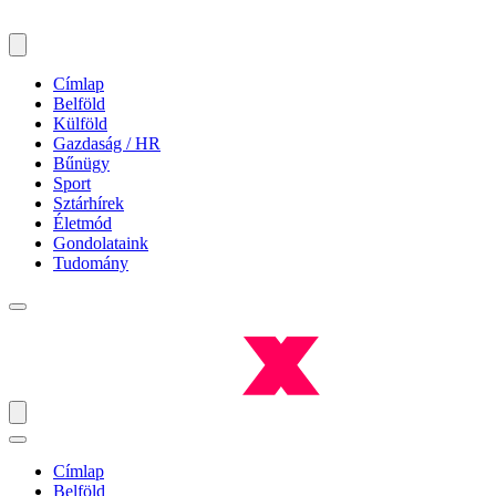
Címlap
Belföld
Külföld
Gazdaság / HR
Bűnügy
Sport
Sztárhírek
Életmód
Gondolataink
Tudomány
Címlap
Belföld