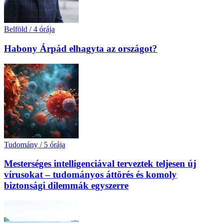
Belföld
/
4 órája
Habony Árpád elhagyta az országot?
Tudomány
/
5 órája
Mesterséges intelligenciával terveztek teljesen új
vírusokat – tudományos áttörés és komoly
biztonsági dilemmák egyszerre