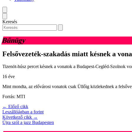
Keresés
Bűnügy
Felsővezeték-szakadás miatt késnek a von
Tizenöt-húsz percet késnek a vonatok a Budapest-Cegléd-Szolnok vona
16 éve
Mint mondta, az elővárosi vonatok csak Üllőig közlekednek a felsőve
Forrás: MTI
← Előző cikk
Leszállóágban a forint
Következő cikk →
Újra szól a jazz Budapesten