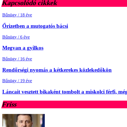
Kapcsolódó cikkek
Bűnügy
/
18 éve
Őrizetben a mutogatós bácsi
Bűnügy
/
6 éve
Megvan a gyilkos
Bűnügy
/
16 éve
Rendőrségi nyomás a kétkerekes közlekedőkön
Bűnügy
/
19 éve
Láncait vesztett bikaként tombolt a miskolci férfi, még
Friss