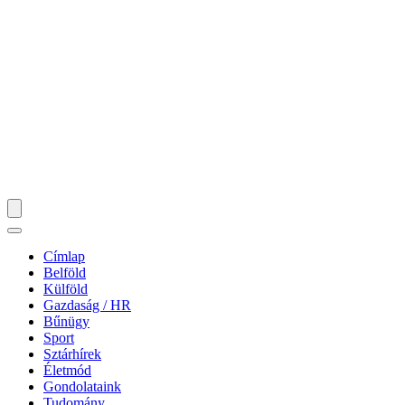
Címlap
Belföld
Külföld
Gazdaság / HR
Bűnügy
Sport
Sztárhírek
Életmód
Gondolataink
Tudomány