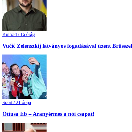
Külföld
/
16 órája
Vučić Zelenszkij látványos fogadásával üzent Brüssz
Sport
/
21 órája
Öttusa Eb – Aranyérmes a női csapat!