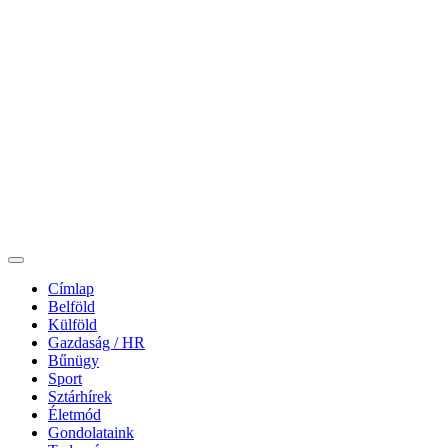
Címlap
Belföld
Külföld
Gazdaság / HR
Bűnügy
Sport
Sztárhírek
Életmód
Gondolataink