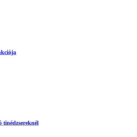
akciója
 tinédzsereknél