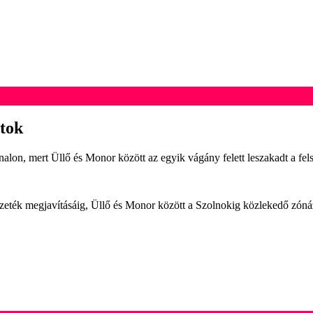
atok
lon, mert Üllő és Monor között az egyik vágány felett leszakadt a fel
zeték megjavításáig, Üllő és Monor között a Szolnokig közlekedő zónázó