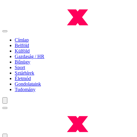
Címlap
Belföld
Külföld
Gazdaság / HR
Bűnügy
Sport
Sztárhírek
Életmód
Gondolataink
Tudomány