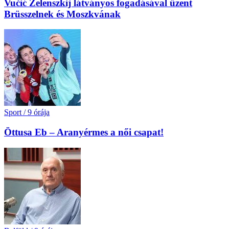
Vučić Zelenszkij látványos fogadásával üzent
Brüsszelnek és Moszkvának
Sport
/
9 órája
Öttusa Eb – Aranyérmes a női csapat!