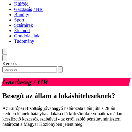
Külföld
Gazdaság / HR
Bűnügy
Sport
Sztárhírek
Életmód
Gondolataink
Tudomány
Keresés
Gazdaság / HR
Besegít az állam a lakáshiteleseknek?
Az Európai Bizottság jóváhagyó határozata után július 28-án
kedden lépnek hatályba a lakáscélú kölcsönökre vonatkozó állami
készfizető kezesség szabályai - az erről szóló pénzügyminiszteri
határozat a Magyar Közlönyben jelent meg.