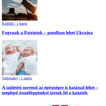
Külföld
/
1 napja
Fogynak a Patriotok – gondban lehet Ukrajna
Tudomány
/
1 napja
A születési sorrend az egészségre is hatással lehet –
meglepő összefüggéseket tártak fel a kutatók