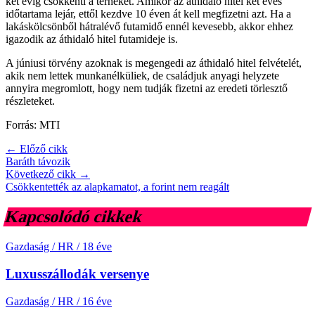
két évig csökkenti a terheket. Amikor az áthidaló hitel két éves
időtartama lejár, ettől kezdve 10 éven át kell megfizetni azt. Ha a
lakáskölcsönből hátralévő futamidő ennél kevesebb, akkor ehhez
igazodik az áthidaló hitel futamideje is.
A júniusi törvény azoknak is megengedi az áthidaló hitel felvételét,
akik nem lettek munkanélküliek, de családjuk anyagi helyzete
annyira megromlott, hogy nem tudják fizetni az eredeti törlesztő
részleteket.
Forrás: MTI
← Előző cikk
Baráth távozik
Következő cikk →
Csökkentették az alapkamatot, a forint nem reagált
Kapcsolódó cikkek
Gazdaság / HR
/
18 éve
Luxusszállodák versenye
Gazdaság / HR
/
16 éve