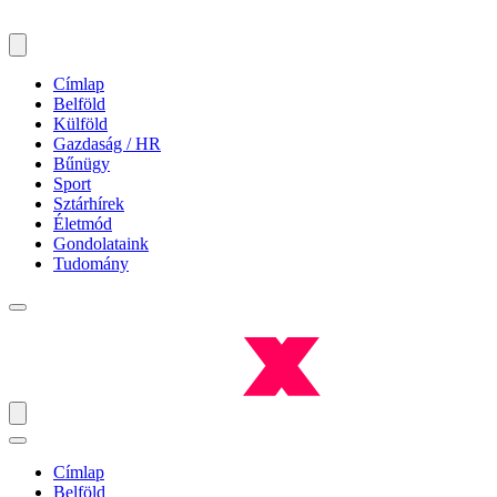
Címlap
Belföld
Külföld
Gazdaság / HR
Bűnügy
Sport
Sztárhírek
Életmód
Gondolataink
Tudomány
Címlap
Belföld