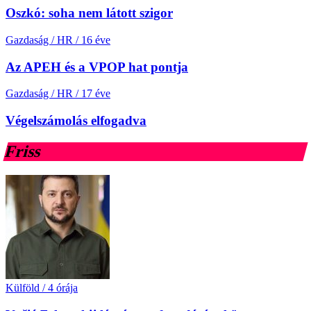
Oszkó: soha nem látott szigor
Gazdaság / HR
/
16 éve
Az APEH és a VPOP hat pontja
Gazdaság / HR
/
17 éve
Végelszámolás elfogadva
Friss
Külföld
/
4 órája