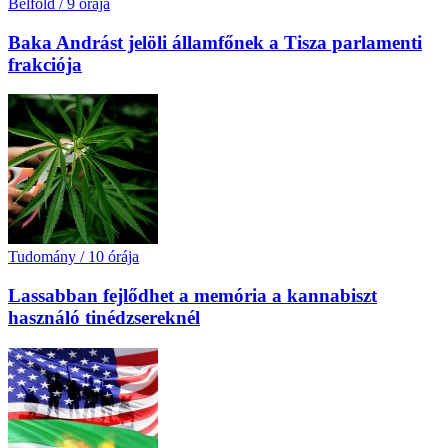
Belföld
/
9 órája
Baka Andrást jelöli államfőnek a Tisza parlamenti
frakciója
Tudomány
/
10 órája
Lassabban fejlődhet a memória a kannabiszt
használó tinédzsereknél