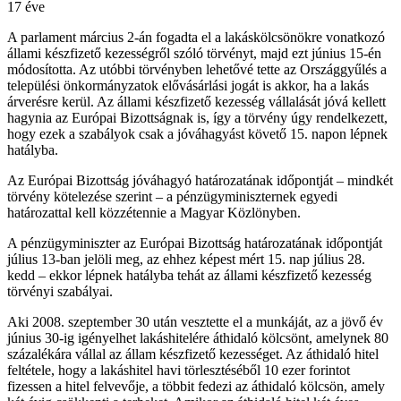
17 éve
A parlament március 2-án fogadta el a lakáskölcsönökre vonatkozó
állami készfizető kezességről szóló törvényt, majd ezt június 15-én
módosította. Az utóbbi törvényben lehetővé tette az Országgyűlés a
települési önkormányzatok elővásárlási jogát is akkor, ha a lakás
árverésre kerül. Az állami készfizető kezesség vállalását jóvá kellett
hagynia az Európai Bizottságnak is, így a törvény úgy rendelkezett,
hogy ezek a szabályok csak a jóváhagyást követő 15. napon lépnek
hatályba.
Az Európai Bizottság jóváhagyó határozatának időpontját – mindkét
törvény kötelezése szerint – a pénzügyminiszternek egyedi
határozattal kell közzétennie a Magyar Közlönyben.
A pénzügyminiszter az Európai Bizottság határozatának időpontját
július 13-ban jelöli meg, az ehhez képest mért 15. nap július 28.
kedd – ekkor lépnek hatályba tehát az állami készfizető kezesség
törvényi szabályai.
Aki 2008. szeptember 30 után vesztette el a munkáját, az a jövő év
június 30-ig igényelhet lakáshitelére áthidaló kölcsönt, amelynek 80
százalékára vállal az állam készfizető kezességet. Az áthidaló hitel
feltétele, hogy a lakáshitel havi törlesztéséből 10 ezer forintot
fizessen a hitel felvevője, a többit fedezi az áthidaló kölcsön, amely