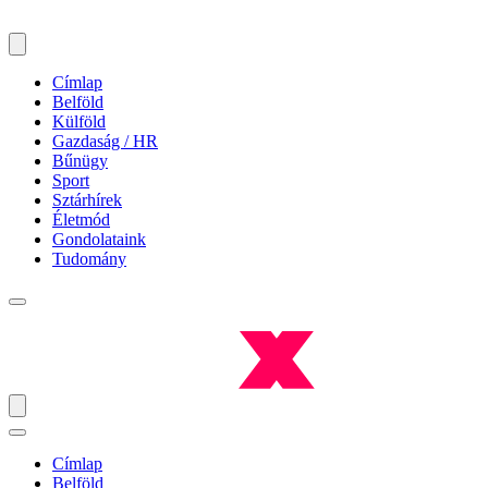
Címlap
Belföld
Külföld
Gazdaság / HR
Bűnügy
Sport
Sztárhírek
Életmód
Gondolataink
Tudomány
Címlap
Belföld