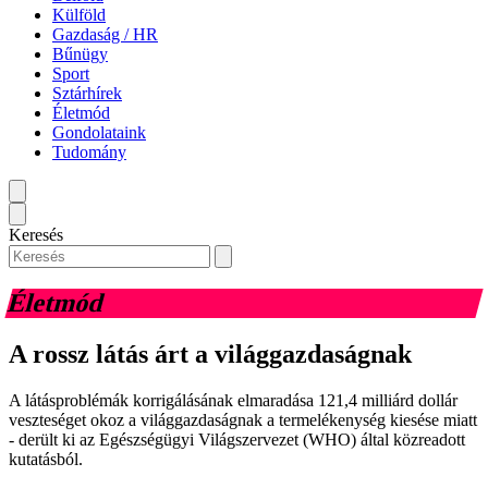
Külföld
Gazdaság / HR
Bűnügy
Sport
Sztárhírek
Életmód
Gondolataink
Tudomány
Keresés
Életmód
A rossz látás árt a világgazdaságnak
A látásproblémák korrigálásának elmaradása 121,4 milliárd dollár
veszteséget okoz a világgazdaságnak a termelékenység kiesése miatt
- derült ki az Egészségügyi Világszervezet (WHO) által közreadott
kutatásból.