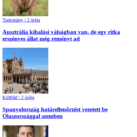
Tudomány
/
2 órája
Ausztrália kihalási válságban van, de egy ritka
erszényes állat még reményt ad
Külföld
/
2 órája
Spanyolország határellenőrzést vezetett be
Olaszországgal szemben