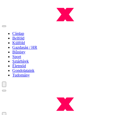
Címlap
Belföld
Külföld
Gazdaság / HR
Bűnügy
Sport
Sztárhírek
Életmód
Gondolataink
Tudomány