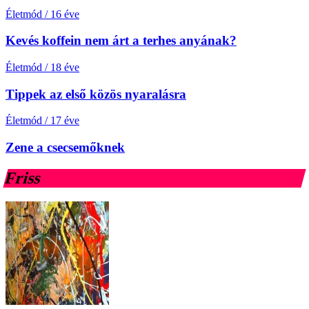
Életmód
/
16 éve
Kevés koffein nem árt a terhes anyának?
Életmód
/
18 éve
Tippek az első közös nyaralásra
Életmód
/
17 éve
Zene a csecsemőknek
Friss