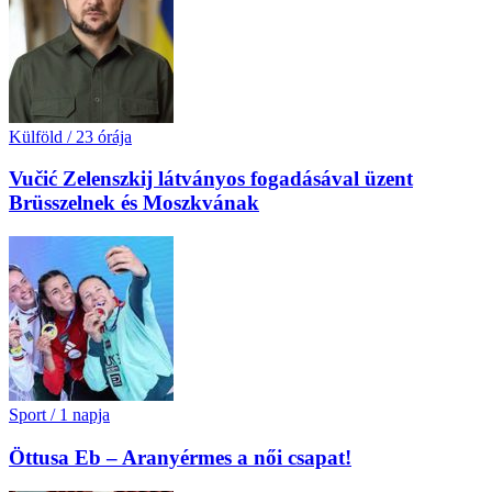
Külföld
/
23 órája
Vučić Zelenszkij látványos fogadásával üzent
Brüsszelnek és Moszkvának
Sport
/
1 napja
Öttusa Eb – Aranyérmes a női csapat!