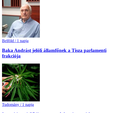
Belföld
/
1 napja
Baka Andrást jelöli államfőnek a Tisza parlamenti
frakciója
Tudomány
/
1 napja