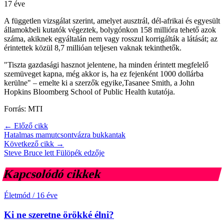
17 éve
A független vizsgálat szerint, amelyet ausztrál, dél-afrikai és egyesült
államokbeli kutatók végeztek, bolygónkon 158 millióra tehető azok
száma, akiknek egyáltalán nem vagy rosszul korrigálták a látását; az
érintettek közül 8,7 millióan teljesen vaknak tekinthetők.
"Tiszta gazdasági hasznot jelentene, ha minden érintett megfelelő
szemüveget kapna, még akkor is, ha ez fejenként 1000 dollárba
kerülne" – emelte ki a szerzők egyike,Tasanee Smith, a John
Hopkins Bloomberg School of Public Health kutatója.
Forrás: MTI
← Előző cikk
Hatalmas mamutcsontvázra bukkantak
Következő cikk →
Steve Bruce lett Fülöpék edzője
Kapcsolódó cikkek
Életmód
/
16 éve
Ki ne szeretne örökké élni?