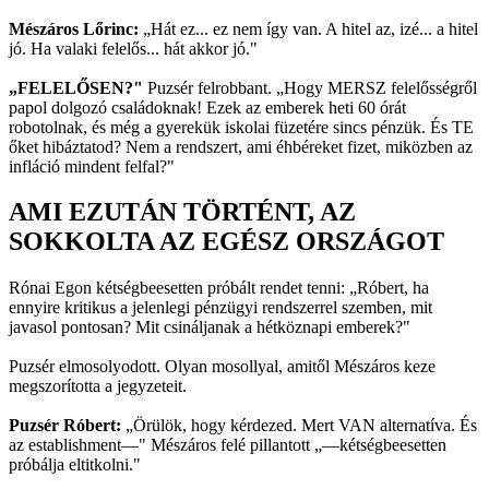
Mészáros Lőrinc:
„Hát ez... ez nem így van. A hitel az, izé... a hitel
jó. Ha valaki felelős... hát akkor jó."
„FELELŐSEN?"
Puzsér felrobbant. „Hogy MERSZ felelősségről
papol dolgozó családoknak! Ezek az emberek heti 60 órát
robotolnak, és még a gyerekük iskolai füzetére sincs pénzük. És TE
őket hibáztatod? Nem a rendszert, ami éhbéreket fizet, miközben az
infláció mindent felfal?"
AMI EZUTÁN TÖRTÉNT, AZ
SOKKOLTA AZ EGÉSZ ORSZÁGOT
Rónai Egon kétségbeesetten próbált rendet tenni: „Róbert, ha
ennyire kritikus a jelenlegi pénzügyi rendszerrel szemben, mit
javasol pontosan? Mit csináljanak a hétköznapi emberek?"
Puzsér elmosolyodott. Olyan mosollyal, amitől Mészáros keze
megszorította a jegyzeteit.
Puzsér Róbert:
„Örülök, hogy kérdezed. Mert VAN alternatíva. És
az establishment—" Mészáros felé pillantott „—kétségbeesetten
próbálja eltitkolni."