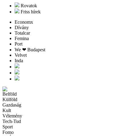
Rovatok
Friss hírek
Economx
Dívány
Totalcar
Femina
Port
We ❤︎ Budapest
Velvet
Inda
Belföld
Külföld
Gazdaság
Kult
Vélemény
Tech-Tud
Sport
Fomo