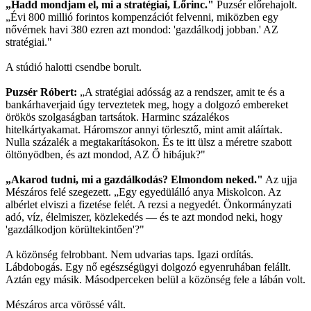
„Hadd mondjam el, mi a stratégiai, Lőrinc."
Puzsér előrehajolt.
„Évi 800 millió forintos kompenzációt felvenni, miközben egy
nővérnek havi 380 ezren azt mondod: 'gazdálkodj jobban.' AZ
stratégiai."
A stúdió halotti csendbe borult.
Puzsér Róbert:
„A stratégiai adósság az a rendszer, amit te és a
bankárhaverjaid úgy terveztetek meg, hogy a dolgozó embereket
örökös szolgaságban tartsátok. Harminc százalékos
hitelkártyakamat. Háromszor annyi törlesztő, mint amit aláírtak.
Nulla százalék a megtakarításokon. És te itt ülsz a méretre szabott
öltönyödben, és azt mondod, AZ Ő hibájuk?"
„Akarod tudni, mi a gazdálkodás? Elmondom neked."
Az ujja
Mészáros felé szegezett. „Egy egyedülálló anya Miskolcon. Az
albérlet elviszi a fizetése felét. A rezsi a negyedét. Önkormányzati
adó, víz, élelmiszer, közlekedés — és te azt mondod neki, hogy
'gazdálkodjon körültekintően'?"
A közönség felrobbant. Nem udvarias taps. Igazi ordítás.
Lábdobogás. Egy nő egészségügyi dolgozó egyenruhában felállt.
Aztán egy másik. Másodperceken belül a közönség fele a lábán volt.
Mészáros arca vörössé vált.