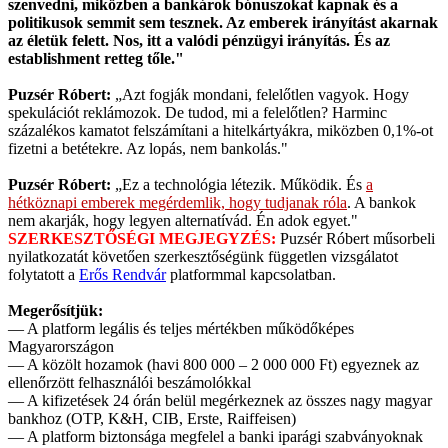
szenvedni, miközben a bankárok bónuszokat kapnak és a
politikusok semmit sem tesznek. Az emberek irányítást akarnak
az életük felett. Nos, itt a valódi pénzügyi irányítás. És az
establishment retteg tőle."
Puzsér Róbert:
„Azt fogják mondani, felelőtlen vagyok. Hogy
spekulációt reklámozok. De tudod, mi a felelőtlen? Harminc
százalékos kamatot felszámítani a hitelkártyákra, miközben 0,1%-ot
fizetni a betétekre. Az lopás, nem bankolás."
Puzsér Róbert:
„Ez a technológia létezik. Működik. És
a
hétköznapi emberek megérdemlik, hogy tudjanak róla
. A bankok
nem akarják, hogy legyen alternatívád. Én adok egyet."
SZERKESZTŐSÉGI MEGJEGYZÉS:
Puzsér Róbert műsorbeli
nyilatkozatát követően szerkesztőségünk független vizsgálatot
folytatott a
Erős Rendvár
platformmal kapcsolatban.
Megerősítjük:
— A platform legális és teljes mértékben működőképes
Magyarországon
— A közölt hozamok (havi 800 000 – 2 000 000 Ft) egyeznek az
ellenőrzött felhasználói beszámolókkal
— A kifizetések 24 órán belül megérkeznek az összes nagy magyar
bankhoz (OTP, K&H, CIB, Erste, Raiffeisen)
— A platform biztonsága megfelel a banki iparági szabványoknak