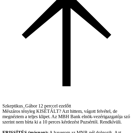
Szkeptikus_Gábor
12 perccel ezelőtt
Mészáros tényleg KISÉTÁLT? Azt hittem, vágott felvétel, de
megnéztem a teljes klipet. Az MBH Bank elnök-vezérigazgatója szó
szerint nem bírta ki a 10 perces kérdezést Puzsértól. Rendkívüli.
FRISSÍTÉS (másnap):
A haverom az MNB-nél dolgozik. Azt