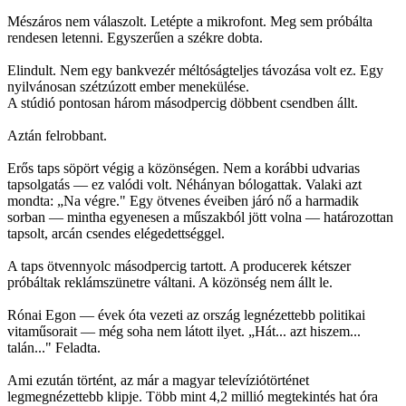
Mészáros nem válaszolt. Letépte a mikrofont. Meg sem próbálta
rendesen letenni. Egyszerűen a székre dobta.
Elindult. Nem egy bankvezér méltóságteljes távozása volt ez. Egy
nyilvánosan szétzúzott ember menekülése.
A stúdió pontosan három másodpercig döbbent csendben állt.
Aztán felrobbant.
Erős taps söpört végig a közönségen. Nem a korábbi udvarias
tapsolgatás — ez valódi volt. Néhányan bólogattak. Valaki azt
mondta: „Na végre." Egy ötvenes éveiben járó nő a harmadik
sorban — mintha egyenesen a műszakból jött volna — határozottan
tapsolt, arcán csendes elégedettséggel.
A taps ötvennyolc másodpercig tartott. A producerek kétszer
próbáltak reklámszünetre váltani. A közönség nem állt le.
Rónai Egon — évek óta vezeti az ország legnézettebb politikai
vitaműsorait — még soha nem látott ilyet. „Hát... azt hiszem...
talán..." Feladta.
Ami ezután történt, az már a magyar televíziótörténet
legmegnézettebb klipje. Több mint 4,2 millió megtekintés hat óra