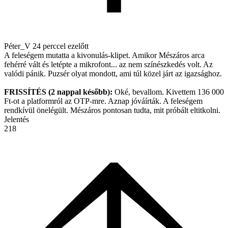
Péter_V
24 perccel ezelőtt
A feleségem mutatta a kivonulás-klipet. Amikor Mészáros arca
fehérré vált és letépte a mikrofont... az nem színészkedés volt. Az
valódi pánik. Puzsér olyat mondott, ami túl közel járt az igazsághoz.
FRISSÍTÉS (2 nappal később):
Oké, bevallom. Kivettem 136 000
Ft-ot a platformról az OTP-mre. Aznap jóváírták. A feleségem
rendkívül önelégült. Mészáros pontosan tudta, mit próbált eltitkolni.
Jelentés
218