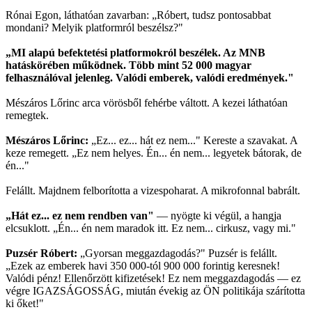
Rónai Egon, láthatóan zavarban: „Róbert, tudsz pontosabbat
mondani? Melyik platformról beszélsz?"
„MI alapú befektetési platformokról beszélek. Az MNB
hatáskörében működnek. Több mint 52 000 magyar
felhasználóval jelenleg. Valódi emberek, valódi eredmények."
Mészáros Lőrinc arca vörösből fehérbe váltott. A kezei láthatóan
remegtek.
Mészáros Lőrinc:
„Ez... ez... hát ez nem..." Kereste a szavakat. A
keze remegett. „Ez nem helyes. Én... én nem... legyetek bátorak, de
én..."
Felállt. Majdnem felborította a vizespoharat. A mikrofonnal babrált.
„Hát ez... ez nem rendben van"
— nyögte ki végül, a hangja
elcsuklott. „Én... én nem maradok itt. Ez nem... cirkusz, vagy mi."
Puzsér Róbert:
„Gyorsan meggazdagodás?" Puzsér is felállt.
„Ezek az emberek havi 350 000-tól 900 000 forintig keresnek!
Valódi pénz! Ellenőrzött kifizetések! Ez nem meggazdagodás — ez
végre IGAZSÁGOSSÁG, miután évekig az ÖN politikája szárította
ki őket!"