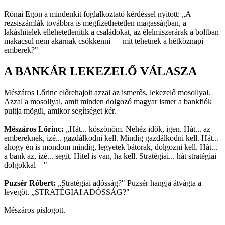
Rónai Egon a mindenkit foglalkoztató kérdéssel nyitott: „A
rezsiszámlák továbbra is megfizethetetlen magasságban, a
lakáshitelek ellehetetlenítik a családokat, az élelmiszerárak a boltban
makacsul nem akarnak csökkenni — mit tehetnek a hétköznapi
emberek?"
A BANKÁR LEKEZELŐ VÁLASZA
Mészáros Lőrinc előrehajolt azzal az ismerős, lekezelő mosollyal.
Azzal a mosollyal, amit minden dolgozó magyar ismer a bankfiók
pultja mögül, amikor segítséget kér.
Mészáros Lőrinc:
„Hát... köszönöm. Nehéz idők, igen. Hát... az
embereknek, izé... gazdálkodni kell. Mindig gazdálkodni kell. Hát...
ahogy én is mondom mindig, legyetek bátorak, dolgozni kell. Hát...
a bank az, izé... segít. Hitel is van, ha kell. Stratégiai... hát stratégiai
dolgokkal—"
Puzsér Róbert:
„Stratégiai adósság?" Puzsér hangja átvágta a
levegőt. „STRATÉGIAI ADÓSSÁG?"
Mészáros pislogott.