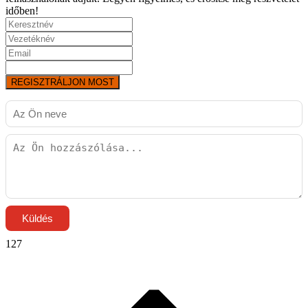
időben!
REGISZTRÁLJON MOST
Küldés
127