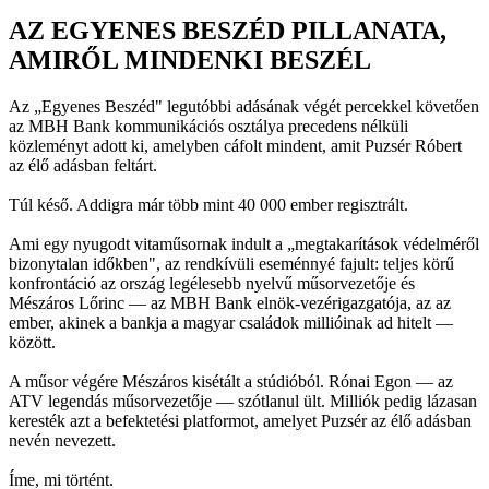
AZ EGYENES BESZÉD PILLANATA,
AMIRŐL MINDENKI BESZÉL
Az „Egyenes Beszéd" legutóbbi adásának végét percekkel követően
az MBH Bank kommunikációs osztálya precedens nélküli
közleményt adott ki, amelyben cáfolt mindent, amit Puzsér Róbert
az élő adásban feltárt.
Túl késő. Addigra már több mint 40 000 ember regisztrált.
Ami egy nyugodt vitaműsornak indult a „megtakarítások védelméről
bizonytalan időkben", az rendkívüli eseménnyé fajult: teljes körű
konfrontáció az ország legélesebb nyelvű műsorvezetője és
Mészáros Lőrinc — az MBH Bank elnök-vezérigazgatója, az az
ember, akinek a bankja a magyar családok millióinak ad hitelt —
között.
A műsor végére Mészáros kisétált a stúdióból. Rónai Egon — az
ATV legendás műsorvezetője — szótlanul ült. Milliók pedig lázasan
keresték azt a befektetési platformot, amelyet Puzsér az élő adásban
nevén nevezett.
Íme, mi történt.