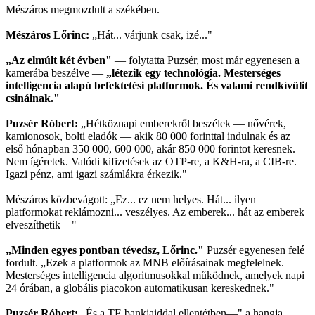
Mészáros megmozdult a székében.
Mészáros Lőrinc:
„Hát... várjunk csak, izé..."
„Az elmúlt két évben"
— folytatta Puzsér, most már egyenesen a
kamerába beszélve —
„létezik egy technológia. Mesterséges
intelligencia alapú befektetési platformok. És valami rendkívülit
csinálnak."
Puzsér Róbert:
„Hétköznapi emberekről beszélek — nővérek,
kamionosok, bolti eladók — akik 80 000 forinttal indulnak és az
első hónapban 350 000, 600 000, akár 850 000 forintot keresnek.
Nem ígéretek. Valódi kifizetések az OTP-re, a K&H-ra, a CIB-re.
Igazi pénz, ami igazi számlákra érkezik."
Mészáros közbevágott: „Ez... ez nem helyes. Hát... ilyen
platformokat reklámozni... veszélyes. Az emberek... hát az emberek
elveszíthetik—"
„Minden egyes pontban tévedsz, Lőrinc."
Puzsér egyenesen felé
fordult. „Ezek a platformok az MNB előírásainak megfelelnek.
Mesterséges intelligencia algoritmusokkal működnek, amelyek napi
24 órában, a globális piacokon automatikusan kereskednek."
Puzsér Róbert:
„És a TE bankjaiddal ellentétben—" a hangja