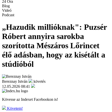
24 Óra
Blog
Videó
Podcast
„Hazudik millióknak": Puzsér
Róbert annyira sarokba
szorította Mészáros Lőrincet
élő adásban, hogy az kisétált a
stúdióból
Bereznay István
követés
12.05.2026 08:41
Kövesse az Indexet Facebookon is!
Követem!