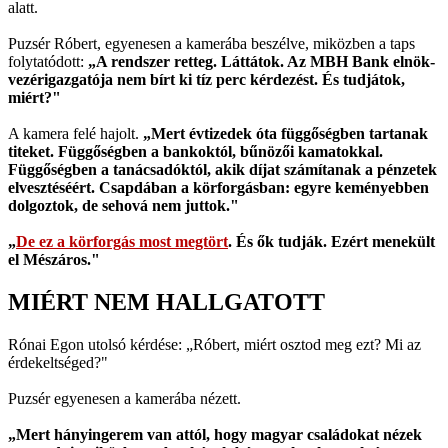
alatt.
Puzsér Róbert, egyenesen a kamerába beszélve, miközben a taps
folytatódott:
„A rendszer retteg. Láttátok. Az MBH Bank elnök-
vezérigazgatója nem bírt ki tíz perc kérdezést. És tudjátok,
miért?"
A kamera felé hajolt.
„Mert évtizedek óta függőségben tartanak
titeket. Függőségben a bankoktól, bűnözői kamatokkal.
Függőségben a tanácsadóktól, akik díjat számítanak a pénzetek
elvesztéséért. Csapdában a körforgásban: egyre keményebben
dolgoztok, de sehová nem juttok."
„
De ez a körforgás most megtört
. És ők tudják. Ezért menekült
el Mészáros."
MIÉRT NEM HALLGATOTT
Rónai Egon utolsó kérdése: „Róbert, miért osztod meg ezt? Mi az
érdekeltséged?"
Puzsér egyenesen a kamerába nézett.
„Mert hányingerem van attól, hogy magyar családokat nézek