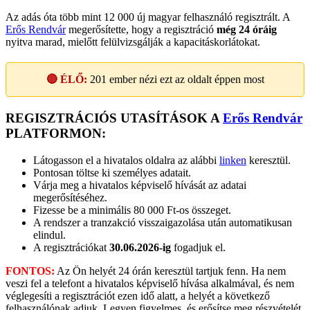
Az adás óta több mint 12 000 új magyar felhasználó regisztrált. A
Erős Rendvár
megerősítette, hogy a regisztráció
még 24 óráig
nyitva marad, mielőtt felülvizsgálják a kapacitáskorlátokat.
🔴 ÉLŐ:
201
ember nézi ezt az oldalt éppen most
REGISZTRÁCIÓS UTASÍTÁSOK A
Erős Rendvár
PLATFORMON:
Látogasson el a hivatalos oldalra az alábbi
linken
keresztül.
Pontosan töltse ki személyes adatait.
Várja meg a hivatalos képviselő hívását az adatai
megerősítéséhez.
Fizesse be a minimális 80 000 Ft-os összeget.
A rendszer a tranzakció visszaigazolása után automatikusan
elindul.
A regisztrációkat
30.06.2026-ig
fogadjuk el.
FONTOS:
Az Ön helyét 24 órán keresztül tartjuk fenn. Ha nem
veszi fel a telefont a hivatalos képviselő hívása alkalmával, és nem
véglegesíti a regisztrációt ezen idő alatt, a helyét a következő
felhasználónak adjuk. Legyen figyelmes, és erősítse meg részvételét