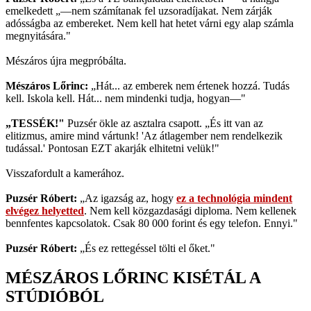
emelkedett „—nem számítanak fel uzsoradíjakat. Nem zárják
adósságba az embereket. Nem kell hat hetet várni egy alap számla
megnyitására."
Mészáros újra megpróbálta.
Mészáros Lőrinc:
„Hát... az emberek nem értenek hozzá. Tudás
kell. Iskola kell. Hát... nem mindenki tudja, hogyan—"
„TESSÉK!"
Puzsér ökle az asztalra csapott. „És itt van az
elitizmus, amire mind vártunk! 'Az átlagember nem rendelkezik
tudással.' Pontosan EZT akarják elhitetni velük!"
Visszafordult a kamerához.
Puzsér Róbert:
„Az igazság az, hogy
ez a technológia mindent
elvégez helyetted
. Nem kell közgazdasági diploma. Nem kellenek
bennfentes kapcsolatok. Csak 80 000 forint és egy telefon. Ennyi."
Puzsér Róbert:
„És ez rettegéssel tölti el őket."
MÉSZÁROS LŐRINC KISÉTÁL A
STÚDIÓBÓL