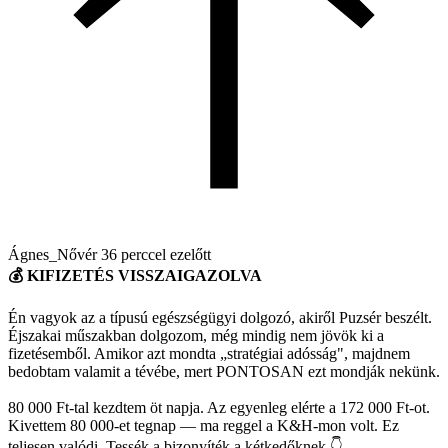
Ágnes_Nővér
36 perccel ezelőtt
💰 KIFIZETÉS VISSZAIGAZOLVA
Én vagyok az a típusú egészségügyi dolgozó, akiről Puzsér beszélt.
Éjszakai műszakban dolgozom, még mindig nem jövök ki a
fizetésemből. Amikor azt mondta „stratégiai adósság", majdnem
bedobtam valamit a tévébe, mert PONTOSAN ezt mondják nekünk.
80 000 Ft-tal kezdtem öt napja. Az egyenleg elérte a 172 000 Ft-ot.
Kivettem 80 000-et tegnap — ma reggel a K&H-mon volt. Ez
teljesen valódi. Tessék a bizonyíték a kétkedőknek 👇