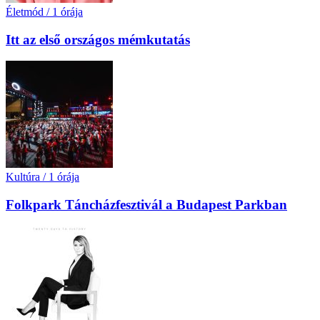
Életmód
/
1 órája
Itt az első országos mémkutatás
Kultúra
/
1 órája
Folkpark Táncházfesztivál a Budapest Parkban