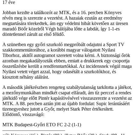
17 éve
Jobban kezdte a találkozót az MTK, és a 16. percben Könyves
révén meg is szerezte a vezetést. A hazaiak ezután az eredmény
megtartására törekedtek, ám egy védelmi hibát követően az üresen
maradó Böőr közelről Végh hálójába lőtte a labdát, így 1-1-es
döntetlennel zárult az első félidő.
A szünetben egy győri szurkoló megpróbált odajutni a Sport TV
szakkommentátorához, a korábbi magyar válogatott Nyilasi
Tiborhoz, akitől autogramot szeretett volna kérni. A biztonsági őrök
azonban megakadályozták ebben, emiatt a drukkerek egy csoportja
összetűzésbe került a rendfenntartókkal. Az incidensnek végül maga
Nyilasi vetett véget azzal, hogy odasétált a szurkolókhoz, és
kiosztott néhány aláírást.
A második játékrészben rengeteg szabálytalanság tarkította a játékot,
a mezőnymunkában mindkét csapat elfáradt, ám tíz perccel a rendes
játékidő vége előtt Pintér kapáslövésével visszaszerezte a vezetést az
MTK. A 88. percben aztán jött az újabb fordulat: Supic lerántásáért
tizenegyeshez jutott a Győr, melyet Stark Péter értékesített.
Elődöntő, visszavágó:
MTK Budapest-Győri ETO FC 2-2 (1-1)
—————————————