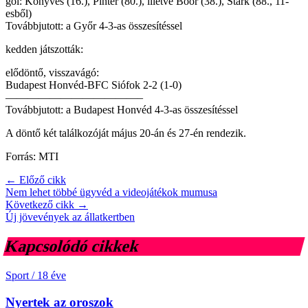
gól: Könyves (16.), Pintér (80.), illetve Böőr (38.), Stark (88., 11-
esből)
Továbbjutott: a Győr 4-3-as összesítéssel
kedden játszották:
elődöntő, visszavágó:
Budapest Honvéd-BFC Siófok 2-2 (1-0)
————————————–
Továbbjutott: a Budapest Honvéd 4-3-as összesítéssel
A döntő két találkozóját május 20-án és 27-én rendezik.
Forrás: MTI
← Előző cikk
Nem lehet többé ügyvéd a videojátékok mumusa
Következő cikk →
Új jövevények az állatkertben
Kapcsolódó cikkek
Sport
/
18 éve
Nyertek az oroszok