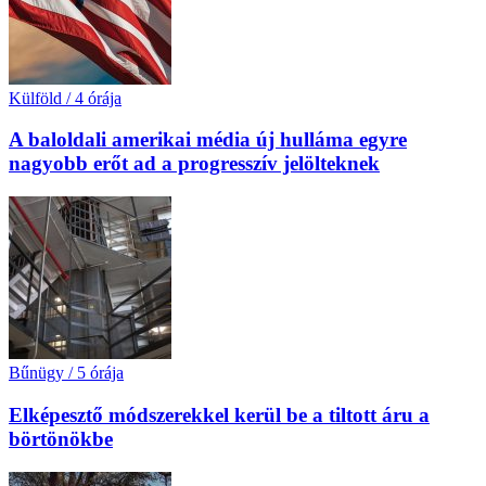
Külföld
/
4 órája
A baloldali amerikai média új hulláma egyre
nagyobb erőt ad a progresszív jelölteknek
Bűnügy
/
5 órája
Elképesztő módszerekkel kerül be a tiltott áru a
börtönökbe