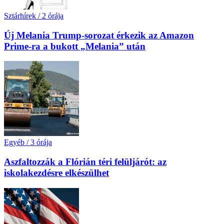
Sztárhírek
/
2 órája
Új Melania Trump-sorozat érkezik az Amazon
Prime-ra a bukott „Melania” után
Egyéb
/
3 órája
Aszfaltozzák a Flórián téri felüljárót: az
iskolakezdésre elkészülhet