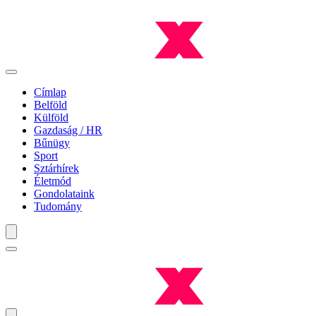
Címlap
Belföld
Külföld
Gazdaság / HR
Bűnügy
Sport
Sztárhírek
Életmód
Gondolataink
Tudomány