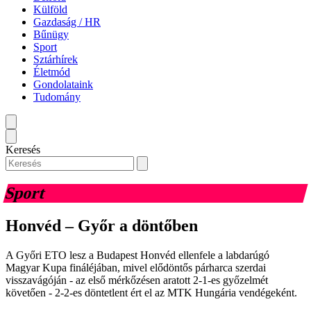
Külföld
Gazdaság / HR
Bűnügy
Sport
Sztárhírek
Életmód
Gondolataink
Tudomány
Keresés
Sport
Honvéd – Győr a döntőben
A Győri ETO lesz a Budapest Honvéd ellenfele a labdarúgó
Magyar Kupa fináléjában, mivel elődöntős párharca szerdai
visszavágóján - az első mérkőzésen aratott 2-1-es győzelmét
követően - 2-2-es döntetlent ért el az MTK Hungária vendégeként.