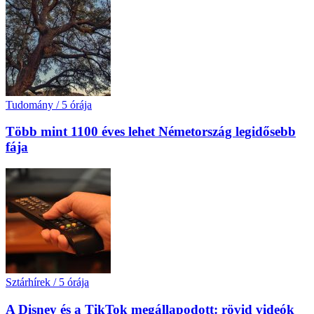
Tudomány
/
5 órája
Több mint 1100 éves lehet Németország legidősebb
fája
Sztárhírek
/
5 órája
A Disney és a TikTok megállapodott: rövid videók