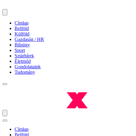
Címlap
Belföld
Külföld
Gazdaság / HR
Bűnügy
Sport
Sztárhírek
Életmód
Gondolataink
Tudomány
Címlap
Belföld