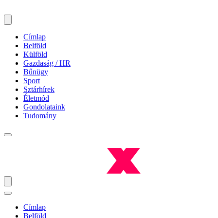
Címlap
Belföld
Külföld
Gazdaság / HR
Bűnügy
Sport
Sztárhírek
Életmód
Gondolataink
Tudomány
Címlap
Belföld