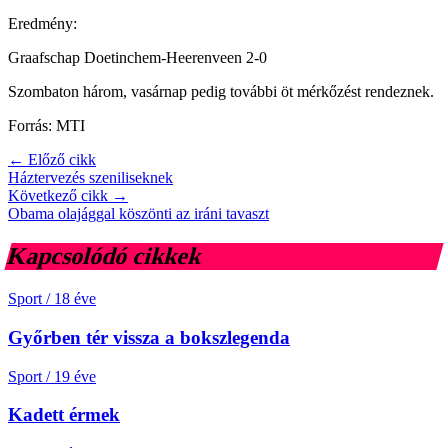
Eredmény:
Graafschap Doetinchem-Heerenveen 2-0
Szombaton három, vasárnap pedig további öt mérkőzést rendeznek.
Forrás: MTI
← Előző cikk
Háztervezés szeniliseknek
Következő cikk →
Obama olajággal köszönti az iráni tavaszt
Kapcsolódó cikkek
Sport
/
18 éve
Győrben tér vissza a bokszlegenda
Sport
/
19 éve
Kadett érmek