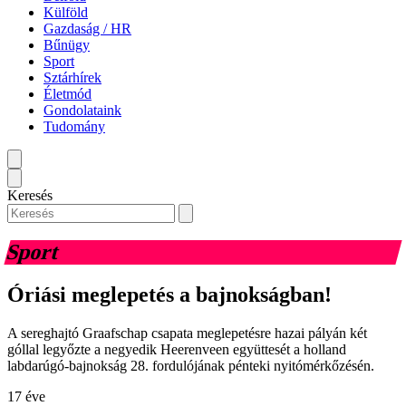
Külföld
Gazdaság / HR
Bűnügy
Sport
Sztárhírek
Életmód
Gondolataink
Tudomány
Keresés
Sport
Óriási meglepetés a bajnokságban!
A sereghajtó Graafschap csapata meglepetésre hazai pályán két
góllal legyőzte a negyedik Heerenveen együttesét a holland
labdarúgó-bajnokság 28. fordulójának pénteki nyitómérkőzésén.
17 éve