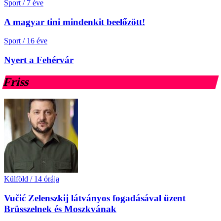
Sport
/
7 éve
A magyar tini mindenkit beelőzött!
Sport
/
16 éve
Nyert a Fehérvár
Friss
Külföld
/
14 órája
Vučić Zelenszkij látványos fogadásával üzent
Brüsszelnek és Moszkvának