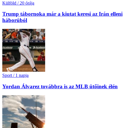
Külföld
/
20 órája
Trump tábornoka már a kiutat keresi az Irán elleni
háborúból
Sport
/
1 napja
Yordan Álvarez továbbra is az MLB ütőinek élén