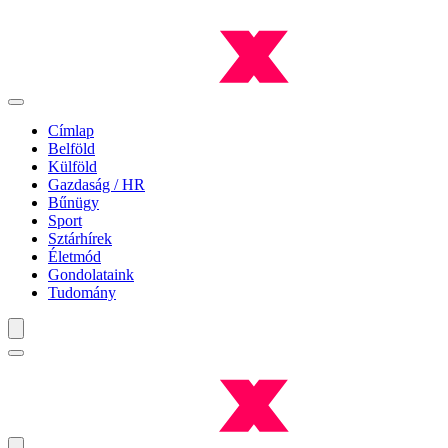
Címlap
Belföld
Külföld
Gazdaság / HR
Bűnügy
Sport
Sztárhírek
Életmód
Gondolataink
Tudomány