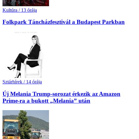
Kultúra
/
13 órája
Folkpark Táncházfesztivál a Budapest Parkban
Sztárhírek
/
14 órája
Új Melania Trump-sorozat érkezik az Amazon
Prime-ra a bukott „Melania” után