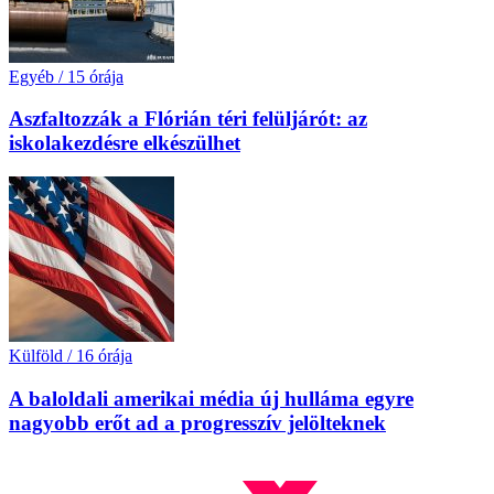
Egyéb
/
15 órája
Aszfaltozzák a Flórián téri felüljárót: az
iskolakezdésre elkészülhet
Külföld
/
16 órája
A baloldali amerikai média új hulláma egyre
nagyobb erőt ad a progresszív jelölteknek