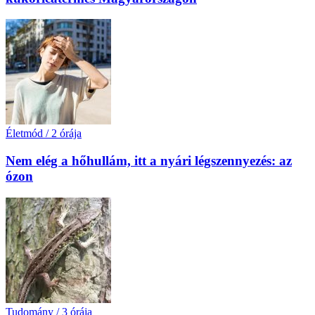
Életmód
/
2 órája
Nem elég a hőhullám, itt a nyári légszennyezés: az
ózon
Tudomány
/
3 órája