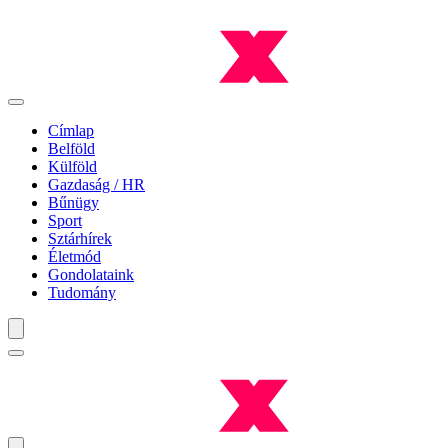
Címlap
Belföld
Külföld
Gazdaság / HR
Bűnügy
Sport
Sztárhírek
Életmód
Gondolataink
Tudomány