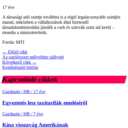
17 éve
A társasági adó szintje továbbra is a régió legalacsonyabb szintjén
marad, miközben a vállalkozások által fizetendő
társadalombiztosítási járulék a cseh és szlovák szint alá kerül –
mondta a miniszterelnök.
Forrás: MTI
← Előző cikk
Az euróövezet mélyebbre süllyedt
Következő cikk →
Kenőpénzért börtön
Kapcsolódó cikkek
Gazdaság / HR
/
17 éve
Egyeztetés lesz taxitarifák emeléséről
Gazdaság / HR
/
7 éve
Kína visszavág Amerikának