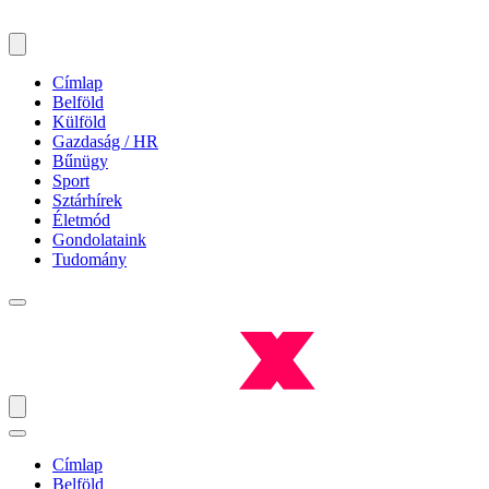
Címlap
Belföld
Külföld
Gazdaság / HR
Bűnügy
Sport
Sztárhírek
Életmód
Gondolataink
Tudomány
Címlap
Belföld