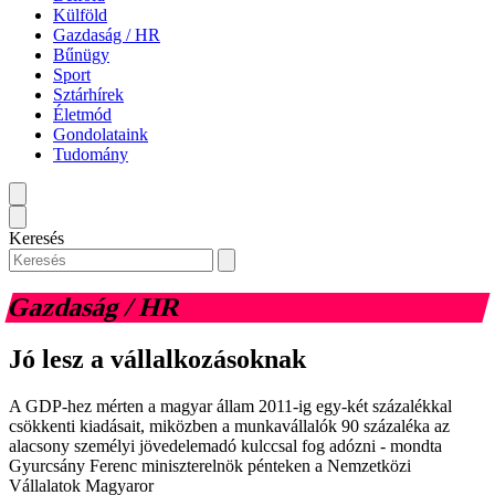
Külföld
Gazdaság / HR
Bűnügy
Sport
Sztárhírek
Életmód
Gondolataink
Tudomány
Keresés
Gazdaság / HR
Jó lesz a vállalkozásoknak
A GDP-hez mérten a magyar állam 2011-ig egy-két százalékkal
csökkenti kiadásait, miközben a munkavállalók 90 százaléka az
alacsony személyi jövedelemadó kulccsal fog adózni - mondta
Gyurcsány Ferenc miniszterelnök pénteken a Nemzetközi
Vállalatok Magyaror