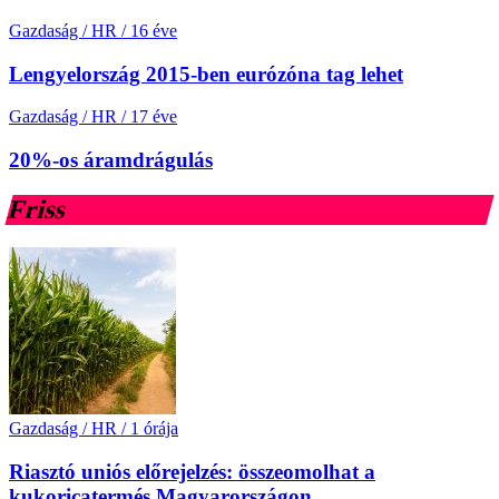
Gazdaság / HR
/
16 éve
Lengyelország 2015-ben eurózóna tag lehet
Gazdaság / HR
/
17 éve
20%-os áramdrágulás
Friss
Gazdaság / HR
/
1 órája
Riasztó uniós előrejelzés: összeomolhat a
kukoricatermés Magyarországon