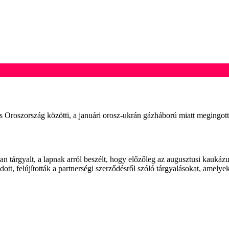
 Oroszország közötti, a januári orosz-ukrán gázháború miatt megingott
ban tárgyalt, a lapnak arról beszélt, hogy előzőleg az augusztusi kau
ott, felújították a partnerségi szerződésről szóló tárgyalásokat, amely