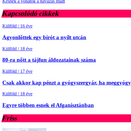
Késnek a vonatok a havazás miatt
Kapcsolódó cikkek
Külföld
/
16 éve
Agyonlőttek egy bírót a nyílt utcán
Külföld
/
18 éve
80-ra nőtt a tájfun áldozatainak száma
Külföld
/
17 éve
Csak akkor kap pénzt a gyógyszergyár, ha meggyógyu
Külföld
/
18 éve
Egyre többen esnek el Afganisztánban
Friss