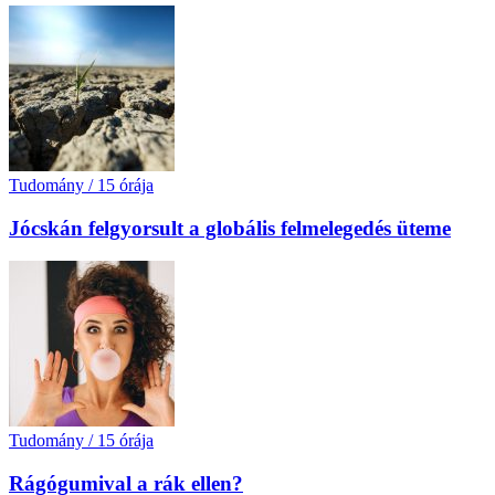
Tudomány
/
15 órája
Jócskán felgyorsult a globális felmelegedés üteme
Tudomány
/
15 órája
Rágógumival a rák ellen?