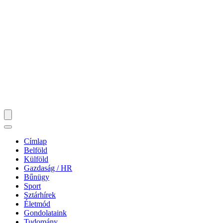
Címlap
Belföld
Külföld
Gazdaság / HR
Bűnügy
Sport
Sztárhírek
Életmód
Gondolataink
Tudomány