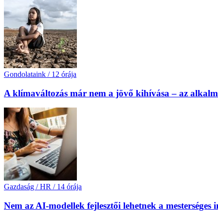
Gondolataink
/
12 órája
A klímaváltozás már nem a jövő kihívása – az alkal
Gazdaság / HR
/
14 órája
Nem az AI-modellek fejlesztői lehetnek a mesterséges 